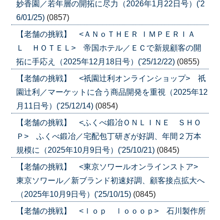
妙香園／若年層の開拓に尽力（2026年1月22日号）('2
6/01/25)
(0857)
【老舗の挑戦】 <ＡＮｏＴＨＥＲ ＩＭＰＥＲＩＡ
Ｌ ＨＯＴＥＬ> 帝国ホテル／ＥＣで新規顧客の開
拓に手応え（2025年12月18日号）('25/12/22)
(0855)
【老舗の挑戦】 <祇園辻利オンラインショップ> 祇
園辻利／マーケットに合う商品開発を重視（2025年12
月11日号）('25/12/14)
(0854)
【老舗の挑戦】 <ふくべ鍛冶ＯＮＬＩＮＥ ＳＨＯ
Ｐ> ふくべ鍛冶／宅配包丁研ぎが好調、年間２万本
規模に（2025年10月9日号）('25/10/21)
(0845)
【老舗の挑戦】 <東京ソワールオンラインストア>
東京ソワール／新ブランド初速好調、顧客接点拡大へ
（2025年10月9日号）('25/10/15)
(0845)
【老舗の挑戦】 <ｌｏｐ ｌｏｏｏｐ> 石川製作所