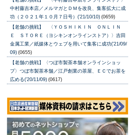
中村藤吉本店／メルマガとＤＭを改良、集客拡大に成
功（２０２１年１０月７日号）('21/10/10)
(0659)
【老舗の挑戦】 〈ＹＯＳＨＩＫＩＮ ＯＮＬＩＮ
Ｅ ＳＴＯＲＥ（ヨシキンオンラインストア）〉吉田
金属工業／紙媒体とウェブを用いて集客に成功('21/09/
09)
(0655)
【老舗の挑戦】〈つぼ市製茶本舗オンラインショッ
プ〉つぼ市製茶本舗／江戸創業の茶屋、ＥＣでお茶を
広める('20/11/09)
(0617)