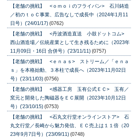
【老舗の挑戦】 <ｏｍｏｉのフライパン> 石川鋳造
／初のｔｏＣ事業、広告なしで成長中（2024年1月11
日号）('24/01/17)
(0762)
【老舗の挑戦】 <丹波酒造直送 小鼓ドットコム>
西山酒造場／伝統産業として生き残るために（2023年
11月09日・16日 合併号）('23/11/11)
(0757)
【老舗の挑戦】 <ｅｎａｓ> ストリーム／「ｅｎａ
ｓ」を本格始動、３本柱で成長へ（2023年11月02日
号）('23/11/03)
(0756)
【老舗の挑戦】 <感器工房 玉有公式ＥＣ> 玉有／
窯元と開発した陶磁器をＥＣ展開（2023年10月12日
号）('23/10/15)
(0753)
【老舗の挑戦】 <石丸文行堂オンラインストア> 石
丸文行堂／長崎から魅力発信、ＥＣ売上は１１倍（20
23年9月7日号）('23/09/11)
(0748)