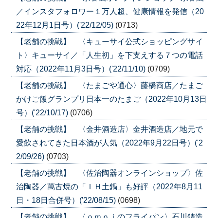
／インスタフォロワー１万人超、健康情報を発信（20
22年12月1日号）('22/12/05)
(0713)
【老舗の挑戦】 〈キューサイ公式ショッピングサイ
ト〉キューサイ／「人生初」を下支えする７つの電話
対応（2022年11月3日号）('22/11/10)
(0709)
【老舗の挑戦】 〈たまごや通心〉藤橋商店／たまご
かけご飯グランプリ日本一のたまご（2022年10月13日
号）('22/10/17)
(0706)
【老舗の挑戦】 〈金井酒造店〉金井酒造店／地元で
愛飲されてきた日本酒が人気（2022年9月22日号）('2
2/09/26)
(0703)
【老舗の挑戦】 〈佐治陶器オンラインショップ〉佐
治陶器／萬古焼の「ＩＨ土鍋」も好評（2022年8月11
日・18日合併号）('22/08/15)
(0698)
【老舗の挑戦】 〈ｏｍｏｉのフライパン〉石川鋳造