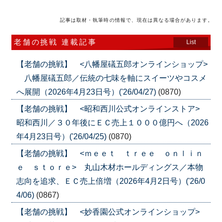
記事は取材・執筆時の情報で、現在は異なる場合があります。
老舗の挑戦 連載記事
List
【老舗の挑戦】 <八幡屋礒五郎オンラインショップ>
八幡屋礒五郎／伝統の七味を軸にスイーツやコスメ
へ展開（2026年4月23日号）('26/04/27)
(0870)
【老舗の挑戦】 <昭和西川公式オンラインストア>
昭和西川／３０年後にＥＣ売上１０００億円へ（2026
年4月23日号）('26/04/25)
(0870)
【老舗の挑戦】 <ｍｅｅｔ ｔｒｅｅ ｏｎｌｉｎ
ｅ ｓｔｏｒｅ> 丸山木材ホールディングス／本物
志向を追求、ＥＣ売上倍増（2026年4月2日号）('26/0
4/06)
(0867)
【老舗の挑戦】 <妙香園公式オンラインショップ>