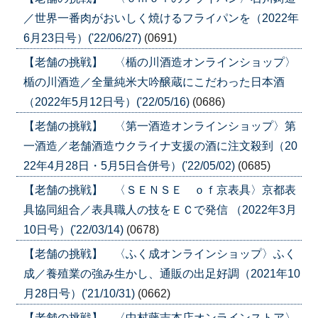
／世界一番肉がおいしく焼けるフライパンを（2022年
6月23日号）('22/06/27)
(0691)
【老舗の挑戦】 〈楯の川酒造オンラインショップ〉
楯の川酒造／全量純米大吟醸蔵にこだわった日本酒
（2022年5月12日号）('22/05/16)
(0686)
【老舗の挑戦】 〈第一酒造オンラインショップ〉第
一酒造／老舗酒造ウクライナ支援の酒に注文殺到（20
22年4月28日・5月5日合併号）('22/05/02)
(0685)
【老舗の挑戦】 〈ＳＥＮＳＥ ｏｆ京表具〉京都表
具協同組合／表具職人の技をＥＣで発信 （2022年3月
10日号）('22/03/14)
(0678)
【老舗の挑戦】 〈ふく成オンラインショップ〉ふく
成／養殖業の強み生かし、通販の出足好調（2021年10
月28日号）('21/10/31)
(0662)
【老舗の挑戦】 〈中村藤吉本店オンラインストア〉