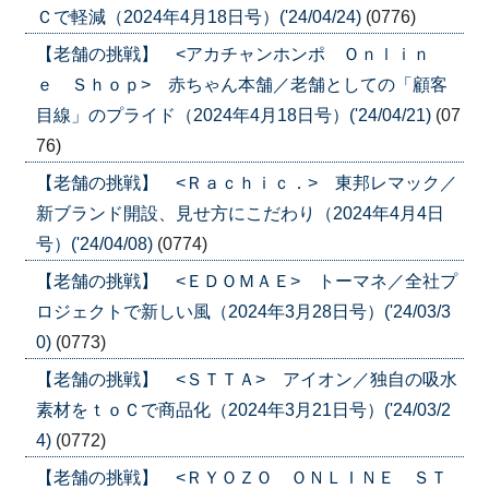
Ｃで軽減（2024年4月18日号）('24/04/24)
(0776)
【老舗の挑戦】 <アカチャンホンポ Ｏｎｌｉｎ
ｅ Ｓｈｏｐ> 赤ちゃん本舗／老舗としての「顧客
目線」のプライド（2024年4月18日号）('24/04/21)
(07
76)
【老舗の挑戦】 <Ｒａｃｈｉｃ．> 東邦レマック／
新ブランド開設、見せ方にこだわり（2024年4月4日
号）('24/04/08)
(0774)
【老舗の挑戦】 <ＥＤＯＭＡＥ> トーマネ／全社プ
ロジェクトで新しい風（2024年3月28日号）('24/03/3
0)
(0773)
【老舗の挑戦】 <ＳＴＴＡ> アイオン／独自の吸水
素材をｔｏＣで商品化（2024年3月21日号）('24/03/2
4)
(0772)
【老舗の挑戦】 <ＲＹＯＺＯ ＯＮＬＩＮＥ ＳＴ