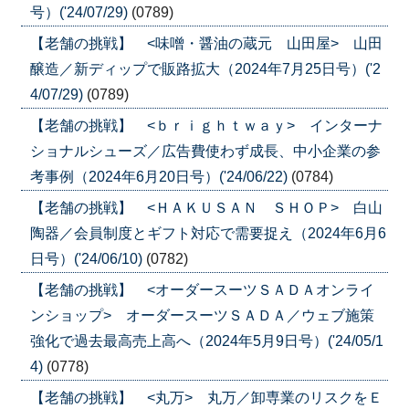
号）('24/07/29)
(0789)
【老舗の挑戦】 <味噌・醤油の蔵元 山田屋> 山田
醸造／新ディップで販路拡大（2024年7月25日号）('2
4/07/29)
(0789)
【老舗の挑戦】 <ｂｒｉｇｈｔｗａｙ> インターナ
ショナルシューズ／広告費使わず成長、中小企業の参
考事例（2024年6月20日号）('24/06/22)
(0784)
【老舗の挑戦】 <ＨＡＫＵＳＡＮ ＳＨＯＰ> 白山
陶器／会員制度とギフト対応で需要捉え（2024年6月6
日号）('24/06/10)
(0782)
【老舗の挑戦】 <オーダースーツＳＡＤＡオンライ
ンショップ> オーダースーツＳＡＤＡ／ウェブ施策
強化で過去最高売上高へ（2024年5月9日号）('24/05/1
4)
(0778)
【老舗の挑戦】 <丸万> 丸万／卸専業のリスクをＥ