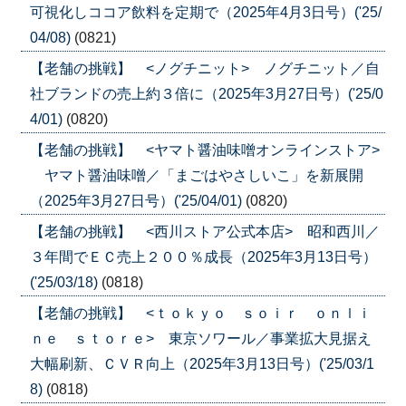
可視化しココア飲料を定期で（2025年4月3日号）('25/
04/08)
(0821)
【老舗の挑戦】 <ノグチニット> ノグチニット／自
社ブランドの売上約３倍に（2025年3月27日号）('25/0
4/01)
(0820)
【老舗の挑戦】 <ヤマト醤油味噌オンラインストア>
ヤマト醤油味噌／「まごはやさしいこ」を新展開
（2025年3月27日号）('25/04/01)
(0820)
【老舗の挑戦】 <西川ストア公式本店> 昭和西川／
３年間でＥＣ売上２００％成長（2025年3月13日号）
('25/03/18)
(0818)
【老舗の挑戦】 <ｔｏｋｙｏ ｓｏｉｒ ｏｎｌｉ
ｎｅ ｓｔｏｒｅ> 東京ソワール／事業拡大見据え
大幅刷新、ＣＶＲ向上（2025年3月13日号）('25/03/1
8)
(0818)