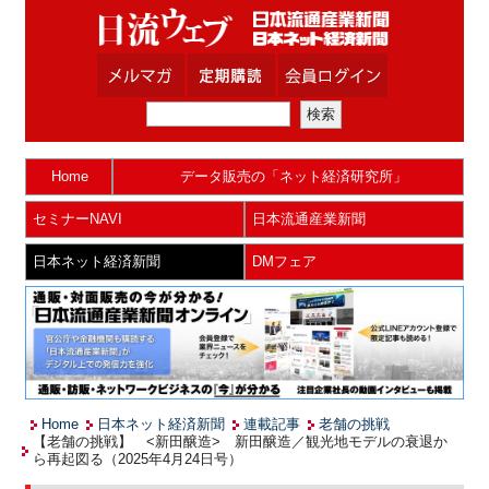
Home
データ販売の「ネット経済研究所」
セミナーNAVI
日本流通産業新聞
日本ネット経済新聞
DMフェア
Home
日本ネット経済新聞
連載記事
老舗の挑戦
【老舗の挑戦】 <新田醸造> 新田醸造／観光地モデルの衰退か
ら再起図る（2025年4月24日号）