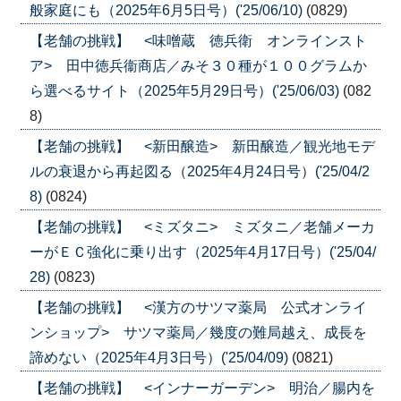
般家庭にも（2025年6月5日号）('25/06/10)
(0829)
【老舗の挑戦】 <味噌蔵 徳兵衛 オンラインスト
ア> 田中徳兵衞商店／みそ３０種が１００グラムか
ら選べるサイト（2025年5月29日号）('25/06/03)
(082
8)
【老舗の挑戦】 <新田醸造> 新田醸造／観光地モデ
ルの衰退から再起図る（2025年4月24日号）('25/04/2
8)
(0824)
【老舗の挑戦】 <ミズタニ> ミズタニ／老舗メーカ
ーがＥＣ強化に乗り出す（2025年4月17日号）('25/04/
28)
(0823)
【老舗の挑戦】 <漢方のサツマ薬局 公式オンライ
ンショップ> サツマ薬局／幾度の難局越え、成長を
諦めない（2025年4月3日号）('25/04/09)
(0821)
【老舗の挑戦】 <インナーガーデン> 明治／腸内を