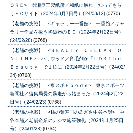
ＯＲＥ> 栁瀬良三製紙所／和紙に触れ、知ってもら
うＥＣサイト（2024年3月7日号）('24/03/12)
(0770)
【老舗の挑戦】 <ギャラリー一番館> 一番館／ギャ
ラリー作品を扱う陶磁器のＥＣ（2024年2月22日号）
('24/02/28)
(0768)
【老舗の挑戦】 <ＢＥＡＵＴＹ ＣＥＬＬＡＲ Ｏ
ＮＬＩＮＥ> ハリウッド／育毛剤が「ＬＤＫＴｈｅ
Ｂｅａｕｔｙ」で１位に（2024年2月22日号）('24/02/
24)
(0768)
【老舗の挑戦】 <東スポＦｏｏｄｓ> 東京スポーツ
新聞社／編集局長の暴走から始まった（2024年2月22
日号）('24/02/23)
(0768)
【老舗の挑戦】 <柿の葉寿司のゐざさ中谷本舗> 中
谷本舗／老舗企業のデジマ施策強化（2024年1月25日
号）('24/01/28)
(0764)