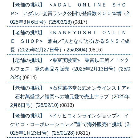
【老舗の挑戦】 <ＡＤＡＬ ＯＮＬＩＮＥ ＳＨＯ
Ｐ> アダル／会員ランク公開で登録数３００％増（2
025年3月6日号）('25/03/18)
(0817)
【老舗の挑戦】 <ＫＡＮＥＹＯＳＨＩ ＯＮＬＩＮ
Ｅ ＳＨＯＰ> 兼由／”人となり”が分かるＳＮＳで成
長（2025年2月27日号）('25/03/04)
(0816)
【老舗の挑戦】 <乗富実験室> 乗富鉄工所／「ツク
ルフェス」発の商品を販売（2025年2月13日号）('25/0
2/25)
(0814)
【老舗の挑戦】 <石村萬盛堂公式オンラインストア>
石村萬盛堂／福岡への地元愛で売上アップ（2025年
2月6日号）('25/02/10)
(0813)
【老舗の挑戦】 <イケヒコオンラインショップ> イ
ケヒコ・コーポレーション／”畳”で海外販売に挑戦（2
025年1月23日号）('25/01/28)
(0811)