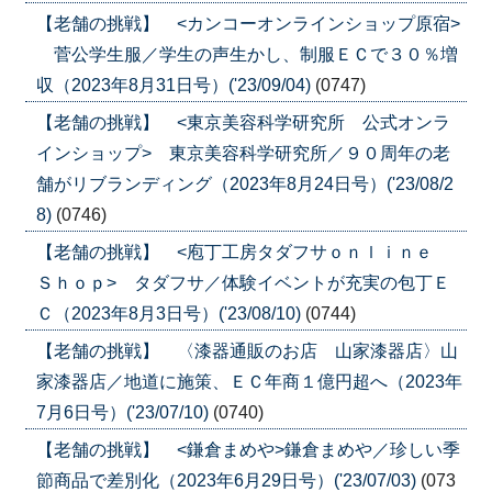
【老舗の挑戦】 <カンコーオンラインショップ原宿>
菅公学生服／学生の声生かし、制服ＥＣで３０％増
収（2023年8月31日号）('23/09/04)
(0747)
【老舗の挑戦】 <東京美容科学研究所 公式オンラ
インショップ> 東京美容科学研究所／９０周年の老
舗がリブランディング（2023年8月24日号）('23/08/2
8)
(0746)
【老舗の挑戦】 <庖丁工房タダフサｏｎｌｉｎｅ
Ｓｈｏｐ> タダフサ／体験イベントが充実の包丁Ｅ
Ｃ（2023年8月3日号）('23/08/10)
(0744)
【老舗の挑戦】 〈漆器通販のお店 山家漆器店〉山
家漆器店／地道に施策、ＥＣ年商１億円超へ（2023年
7月6日号）('23/07/10)
(0740)
【老舗の挑戦】 <鎌倉まめや>鎌倉まめや／珍しい季
節商品で差別化（2023年6月29日号）('23/07/03)
(073