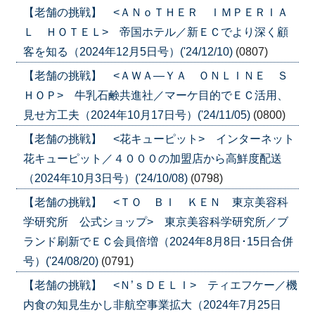
【老舗の挑戦】 <ＡＮｏＴＨＥＲ ＩＭＰＥＲＩＡ
Ｌ ＨＯＴＥＬ> 帝国ホテル／新ＥＣでより深く顧
客を知る（2024年12月5日号）('24/12/10)
(0807)
【老舗の挑戦】 <ＡＷＡ―ＹＡ ＯＮＬＩＮＥ Ｓ
ＨＯＰ> 牛乳石鹸共進社／マーケ目的でＥＣ活用、
見せ方工夫（2024年10月17日号）('24/11/05)
(0800)
【老舗の挑戦】 <花キューピット> インターネット
花キューピット／４０００の加盟店から高鮮度配送
（2024年10月3日号）('24/10/08)
(0798)
【老舗の挑戦】 <ＴＯ ＢＩ ＫＥＮ 東京美容科
学研究所 公式ショップ> 東京美容科学研究所／ブ
ランド刷新でＥＣ会員倍増（2024年8月8日･15日合併
号）('24/08/20)
(0791)
【老舗の挑戦】 <Ｎ’ｓＤＥＬＩ> ティエフケー／機
内食の知見生かし非航空事業拡大（2024年7月25日