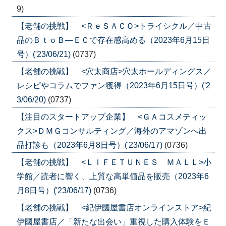
9)
【老舗の挑戦】 <ＲｅＳＡＣＯ>トライシクル／中古
品のＢｔｏＢ―ＥＣで存在感高める（2023年6月15日
号）('23/06/21)
(0737)
【老舗の挑戦】 <穴太商店>穴太ホールディングス／
レシピやコラムでファン獲得（2023年6月15日号）('2
3/06/20)
(0737)
【注目のスタートアップ企業】 <ＧＡコスメティッ
クス>ＤＭＧコンサルティング／海外のアマゾンへ出
品打診も（2023年6月8日号）('23/06/17)
(0736)
【老舗の挑戦】 <ＬＩＦＥＴＵＮＥＳ ＭＡＬＬ>小
学館／読者に響く、上質な高単価品を販売（2023年6
月8日号）('23/06/17)
(0736)
【老舗の挑戦】 <紀伊國屋書店オンラインストア>紀
伊國屋書店／「新たな出会い」重視した購入体験をＥ