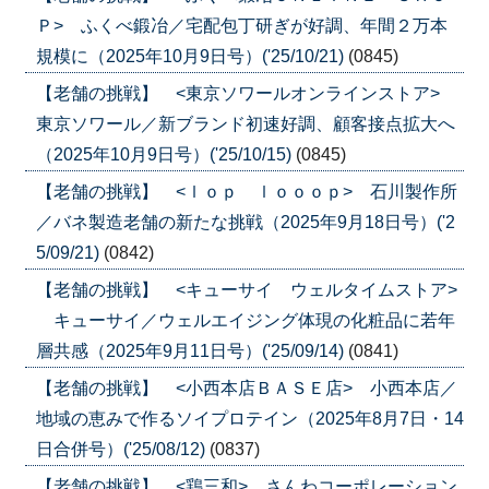
Ｐ> ふくべ鍛冶／宅配包丁研ぎが好調、年間２万本
規模に（2025年10月9日号）('25/10/21)
(0845)
【老舗の挑戦】 <東京ソワールオンラインストア>
東京ソワール／新ブランド初速好調、顧客接点拡大へ
（2025年10月9日号）('25/10/15)
(0845)
【老舗の挑戦】 <ｌｏｐ ｌｏｏｏｐ> 石川製作所
／バネ製造老舗の新たな挑戦（2025年9月18日号）('2
5/09/21)
(0842)
【老舗の挑戦】 <キューサイ ウェルタイムストア>
キューサイ／ウェルエイジング体現の化粧品に若年
層共感（2025年9月11日号）('25/09/14)
(0841)
【老舗の挑戦】 <小西本店ＢＡＳＥ店> 小西本店／
地域の恵みで作るソイプロテイン（2025年8月7日・14
日合併号）('25/08/12)
(0837)
【老舗の挑戦】 <鶏三和> さんわコーポレーション