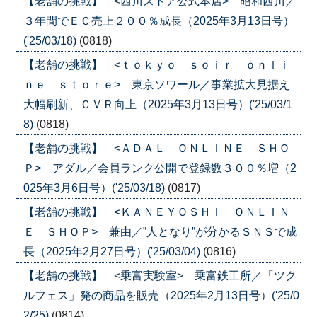
【老舗の挑戦】 <西川ストア公式本店> 昭和西川／
３年間でＥＣ売上２００％成長（2025年3月13日号）
('25/03/18)
(0818)
【老舗の挑戦】 <ｔｏｋｙｏ ｓｏｉｒ ｏｎｌｉ
ｎｅ ｓｔｏｒｅ> 東京ソワール／事業拡大見据え
大幅刷新、ＣＶＲ向上（2025年3月13日号）('25/03/1
8)
(0818)
【老舗の挑戦】 <ＡＤＡＬ ＯＮＬＩＮＥ ＳＨＯ
Ｐ> アダル／会員ランク公開で登録数３００％増（2
025年3月6日号）('25/03/18)
(0817)
【老舗の挑戦】 <ＫＡＮＥＹＯＳＨＩ ＯＮＬＩＮ
Ｅ ＳＨＯＰ> 兼由／”人となり”が分かるＳＮＳで成
長（2025年2月27日号）('25/03/04)
(0816)
【老舗の挑戦】 <乗富実験室> 乗富鉄工所／「ツク
ルフェス」発の商品を販売（2025年2月13日号）('25/0
2/25)
(0814)