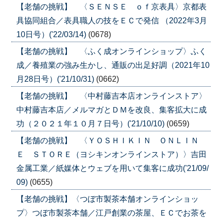
【老舗の挑戦】 〈ＳＥＮＳＥ ｏｆ京表具〉京都表
具協同組合／表具職人の技をＥＣで発信 （2022年3月
10日号）('22/03/14)
(0678)
【老舗の挑戦】 〈ふく成オンラインショップ〉ふく
成／養殖業の強み生かし、通販の出足好調（2021年10
月28日号）('21/10/31)
(0662)
【老舗の挑戦】 〈中村藤吉本店オンラインストア〉
中村藤吉本店／メルマガとＤＭを改良、集客拡大に成
功（２０２１年１０月７日号）('21/10/10)
(0659)
【老舗の挑戦】 〈ＹＯＳＨＩＫＩＮ ＯＮＬＩＮ
Ｅ ＳＴＯＲＥ（ヨシキンオンラインストア）〉吉田
金属工業／紙媒体とウェブを用いて集客に成功('21/09/
09)
(0655)
【老舗の挑戦】〈つぼ市製茶本舗オンラインショッ
プ〉つぼ市製茶本舗／江戸創業の茶屋、ＥＣでお茶を