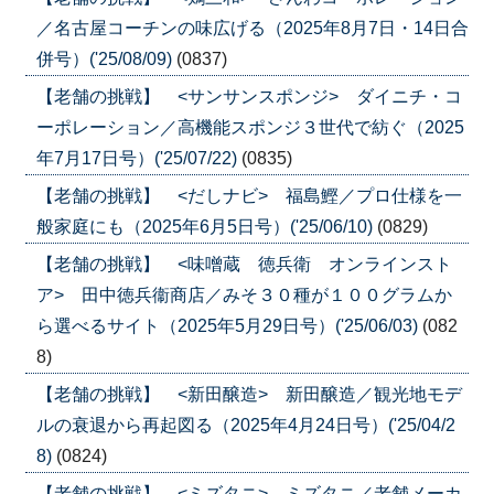
／名古屋コーチンの味広げる（2025年8月7日・14日合
併号）('25/08/09)
(0837)
【老舗の挑戦】 <サンサンスポンジ> ダイニチ・コ
ーポレーション／高機能スポンジ３世代で紡ぐ（2025
年7月17日号）('25/07/22)
(0835)
【老舗の挑戦】 <だしナビ> 福島鰹／プロ仕様を一
般家庭にも（2025年6月5日号）('25/06/10)
(0829)
【老舗の挑戦】 <味噌蔵 徳兵衛 オンラインスト
ア> 田中徳兵衞商店／みそ３０種が１００グラムか
ら選べるサイト（2025年5月29日号）('25/06/03)
(082
8)
【老舗の挑戦】 <新田醸造> 新田醸造／観光地モデ
ルの衰退から再起図る（2025年4月24日号）('25/04/2
8)
(0824)
【老舗の挑戦】 <ミズタニ> ミズタニ／老舗メーカ