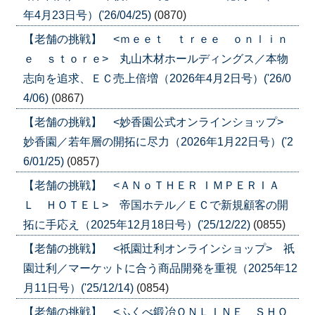
年4月23日号）('26/04/25)
(0870)
【老舗の挑戦】 <ｍｅｅｔ ｔｒｅｅ ｏｎｌｉｎ
ｅ ｓｔｏｒｅ> 丸山木材ホールディングス／本物
志向を追求、ＥＣ売上倍増（2026年4月2日号）('26/0
4/06)
(0867)
【老舗の挑戦】 <妙香園公式オンラインショップ>
妙香園／若年層の開拓に尽力（2026年1月22日号）('2
6/01/25)
(0857)
【老舗の挑戦】 <ＡＮｏＴＨＥＲ ＩＭＰＥＲＩＡ
Ｌ ＨＯＴＥＬ> 帝国ホテル／ＥＣで新規顧客の開
拓に手応え（2025年12月18日号）('25/12/22)
(0855)
【老舗の挑戦】 <祇園辻利オンラインショップ> 祇
園辻利／マーケットに合う商品開発を重視（2025年12
月11日号）('25/12/14)
(0854)
【老舗の挑戦】 <ふくべ鍛冶ＯＮＬＩＮＥ ＳＨＯ