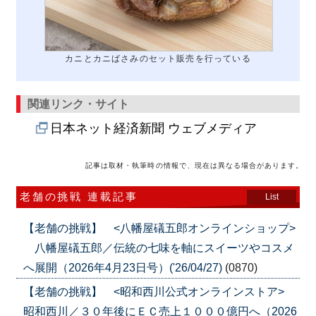
カニとカニばさみのセット販売を行っている
関連リンク・サイト
日本ネット経済新聞 ウェブメディア
記事は取材・執筆時の情報で、現在は異なる場合があります。
老舗の挑戦 連載記事
List
【老舗の挑戦】 <八幡屋礒五郎オンラインショップ>
八幡屋礒五郎／伝統の七味を軸にスイーツやコスメ
へ展開（2026年4月23日号）('26/04/27)
(0870)
【老舗の挑戦】 <昭和西川公式オンラインストア>
昭和西川／３０年後にＥＣ売上１０００億円へ（2026