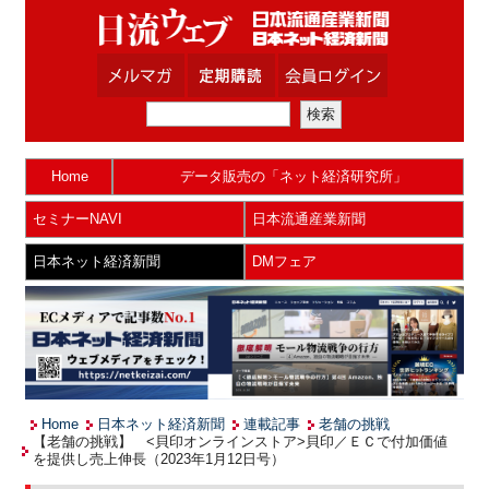
Home
データ販売の「ネット経済研究所」
セミナーNAVI
日本流通産業新聞
日本ネット経済新聞
DMフェア
Home
日本ネット経済新聞
連載記事
老舗の挑戦
【老舗の挑戦】 <貝印オンラインストア>貝印／ＥＣで付加価値
を提供し売上伸長（2023年1月12日号）