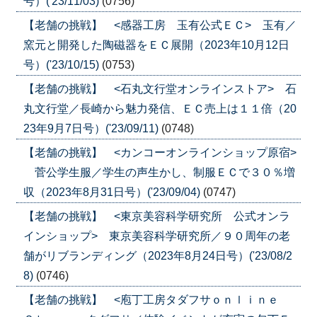
号）('23/11/03)
(0756)
【老舗の挑戦】 <感器工房 玉有公式ＥＣ> 玉有／
窯元と開発した陶磁器をＥＣ展開（2023年10月12日
号）('23/10/15)
(0753)
【老舗の挑戦】 <石丸文行堂オンラインストア> 石
丸文行堂／長崎から魅力発信、ＥＣ売上は１１倍（20
23年9月7日号）('23/09/11)
(0748)
【老舗の挑戦】 <カンコーオンラインショップ原宿>
菅公学生服／学生の声生かし、制服ＥＣで３０％増
収（2023年8月31日号）('23/09/04)
(0747)
【老舗の挑戦】 <東京美容科学研究所 公式オンラ
インショップ> 東京美容科学研究所／９０周年の老
舗がリブランディング（2023年8月24日号）('23/08/2
8)
(0746)
【老舗の挑戦】 <庖丁工房タダフサｏｎｌｉｎｅ