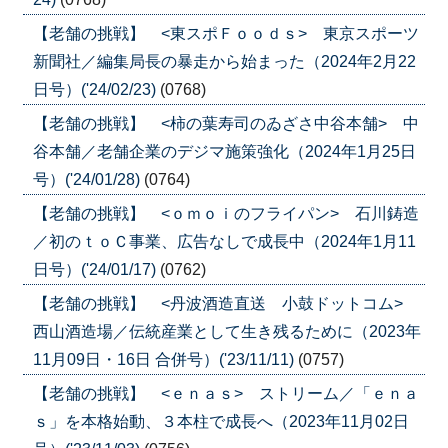
【老舗の挑戦】 <東スポＦｏｏｄｓ> 東京スポーツ
新聞社／編集局長の暴走から始まった（2024年2月22
日号）('24/02/23)
(0768)
【老舗の挑戦】 <柿の葉寿司のゐざさ中谷本舗> 中
谷本舗／老舗企業のデジマ施策強化（2024年1月25日
号）('24/01/28)
(0764)
【老舗の挑戦】 <ｏｍｏｉのフライパン> 石川鋳造
／初のｔｏＣ事業、広告なしで成長中（2024年1月11
日号）('24/01/17)
(0762)
【老舗の挑戦】 <丹波酒造直送 小鼓ドットコム>
西山酒造場／伝統産業として生き残るために（2023年
11月09日・16日 合併号）('23/11/11)
(0757)
【老舗の挑戦】 <ｅｎａｓ> ストリーム／「ｅｎａ
ｓ」を本格始動、３本柱で成長へ（2023年11月02日