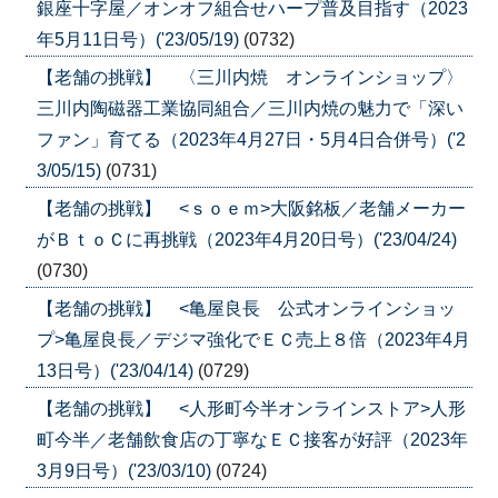
銀座十字屋／オンオフ組合せハープ普及目指す（2023
年5月11日号）('23/05/19)
(0732)
【老舗の挑戦】 〈三川内焼 オンラインショップ〉
三川内陶磁器工業協同組合／三川内焼の魅力で「深い
ファン」育てる（2023年4月27日・5月4日合併号）('2
3/05/15)
(0731)
【老舗の挑戦】 <ｓｏｅｍ>大阪銘板／老舗メーカー
がＢｔｏＣに再挑戦（2023年4月20日号）('23/04/24)
(0730)
【老舗の挑戦】 <亀屋良長 公式オンラインショッ
プ>亀屋良長／デジマ強化でＥＣ売上８倍（2023年4月
13日号）('23/04/14)
(0729)
【老舗の挑戦】 <人形町今半オンラインストア>人形
町今半／老舗飲食店の丁寧なＥＣ接客が好評（2023年
3月9日号）('23/03/10)
(0724)