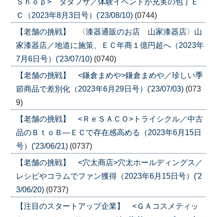
Ｓｈｏｐ> タダフサ／体験イベントが充実の包丁Ｅ
Ｃ（2023年8月3日号）('23/08/10)
(0744)
【老舗の挑戦】 〈漆器通販のお店 山家漆器店〉山
家漆器店／地道に施策、ＥＣ年商１億円超へ（2023年
7月6日号）('23/07/10)
(0740)
【老舗の挑戦】 <鎌倉まめや>鎌倉まめや／珍しい季
節商品で差別化（2023年6月29日号）('23/07/03)
(073
9)
【老舗の挑戦】 <ＲｅＳＡＣＯ>トライシクル／中古
品のＢｔｏＢ―ＥＣで存在感高める（2023年6月15日
号）('23/06/21)
(0737)
【老舗の挑戦】 <穴太商店>穴太ホールディングス／
レシピやコラムでファン獲得（2023年6月15日号）('2
3/06/20)
(0737)
【注目のスタートアップ企業】 <ＧＡコスメティッ