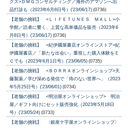
クス>ＤＭＧコンサルティング／海外のアマゾンへ出
品打診も（2023年6月8日号）('23/06/17)
(0736)
【老舗の挑戦】 <ＬＩＦＥＴＵＮＥＳ ＭＡＬＬ>小
学館／読者に響く、上質な高単価品を販売（2023年6
月8日号）('23/06/17)
(0736)
【老舗の挑戦】 <紀伊國屋書店オンラインストア>紀
伊國屋書店／「新たな出会い」重視した購入体験をＥ
Ｃでも（2023年6月1日号）('23/06/05)
(0735)
【老舗の挑戦】 <ＢＯＲＲＡオンラインショップ>天
藤製薬／学び深める発信で「痔のない世界へ」（2023
年5月25日号）('23/06/01)
(0734)
【老舗の挑戦】 <明治屋オンラインショップ> 明治
屋／ギフト向けにセット販売強化（2023年5月18日
号）('23/05/24)
(0733)
【老舗の挑戦】 〈銀座十字屋オンラインショップ〉