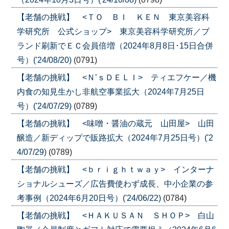
【老舗の挑戦】 <ＴＯ ＢＩ ＫＥＮ 東京美容科
学研究所 公式ショップ> 東京美容科学研究所／ブ
ランド刷新でＥＣ会員倍増（2024年8月8日･15日合併
号）('24/08/20)
(0791)
【老舗の挑戦】 <Ｎ’ｓＤＥＬＩ> ティエフケー／機
内食の知見生かし非航空事業拡大（2024年7月25日
号）('24/07/29)
(0789)
【老舗の挑戦】 <味噌・醤油の蔵元 山田屋> 山田
醸造／新ディップで販路拡大（2024年7月25日号）('2
4/07/29)
(0789)
【老舗の挑戦】 <ｂｒｉｇｈｔｗａｙ> インターナ
ショナルシューズ／広告費使わず成長、中小企業の参
考事例（2024年6月20日号）('24/06/22)
(0784)
【老舗の挑戦】 <ＨＡＫＵＳＡＮ ＳＨＯＰ> 白山