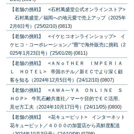
【老舗の挑戦】 <石村萬盛堂公式オンラインストア>
石村萬盛堂／福岡への地元愛で売上アップ（2025年
2月6日号）('25/02/10)
(0813)
【老舗の挑戦】 <イケヒコオンラインショップ> イ
ケヒコ・コーポレーション／”畳”で海外販売に挑戦（2
025年1月23日号）('25/01/28)
(0811)
【老舗の挑戦】 <ＡＮｏＴＨＥＲ ＩＭＰＥＲＩＡ
Ｌ ＨＯＴＥＬ> 帝国ホテル／新ＥＣでより深く顧
客を知る（2024年12月5日号）('24/12/10)
(0807)
【老舗の挑戦】 <ＡＷＡ―ＹＡ ＯＮＬＩＮＥ Ｓ
ＨＯＰ> 牛乳石鹸共進社／マーケ目的でＥＣ活用、
見せ方工夫（2024年10月17日号）('24/11/05)
(0800)
【老舗の挑戦】 <花キューピット> インターネット
花キューピット／４０００の加盟店から高鮮度配送
（2024年10月3日号）('24/10/08)
(0798)