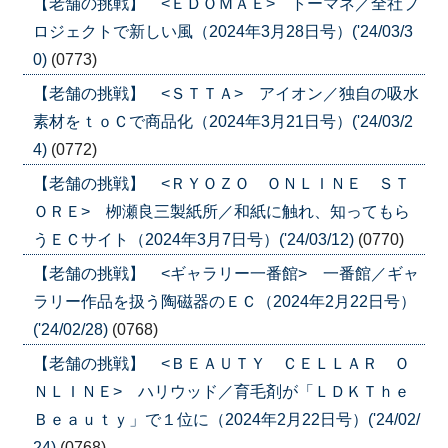
【老舗の挑戦】 <ＥＤＯＭＡＥ> トーマネ／全社プ
ロジェクトで新しい風（2024年3月28日号）('24/03/3
0)
(0773)
【老舗の挑戦】 <ＳＴＴＡ> アイオン／独自の吸水
素材をｔｏＣで商品化（2024年3月21日号）('24/03/2
4)
(0772)
【老舗の挑戦】 <ＲＹＯＺＯ ＯＮＬＩＮＥ ＳＴ
ＯＲＥ> 栁瀬良三製紙所／和紙に触れ、知ってもら
うＥＣサイト（2024年3月7日号）('24/03/12)
(0770)
【老舗の挑戦】 <ギャラリー一番館> 一番館／ギャ
ラリー作品を扱う陶磁器のＥＣ（2024年2月22日号）
('24/02/28)
(0768)
【老舗の挑戦】 <ＢＥＡＵＴＹ ＣＥＬＬＡＲ Ｏ
ＮＬＩＮＥ> ハリウッド／育毛剤が「ＬＤＫＴｈｅ
Ｂｅａｕｔｙ」で１位に（2024年2月22日号）('24/02/
24)
(0768)