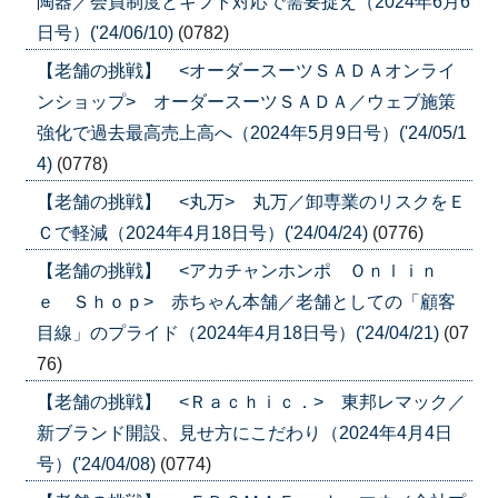
陶器／会員制度とギフト対応で需要捉え（2024年6月6
日号）('24/06/10)
(0782)
【老舗の挑戦】 <オーダースーツＳＡＤＡオンライ
ンショップ> オーダースーツＳＡＤＡ／ウェブ施策
強化で過去最高売上高へ（2024年5月9日号）('24/05/1
4)
(0778)
【老舗の挑戦】 <丸万> 丸万／卸専業のリスクをＥ
Ｃで軽減（2024年4月18日号）('24/04/24)
(0776)
【老舗の挑戦】 <アカチャンホンポ Ｏｎｌｉｎ
ｅ Ｓｈｏｐ> 赤ちゃん本舗／老舗としての「顧客
目線」のプライド（2024年4月18日号）('24/04/21)
(07
76)
【老舗の挑戦】 <Ｒａｃｈｉｃ．> 東邦レマック／
新ブランド開設、見せ方にこだわり（2024年4月4日
号）('24/04/08)
(0774)