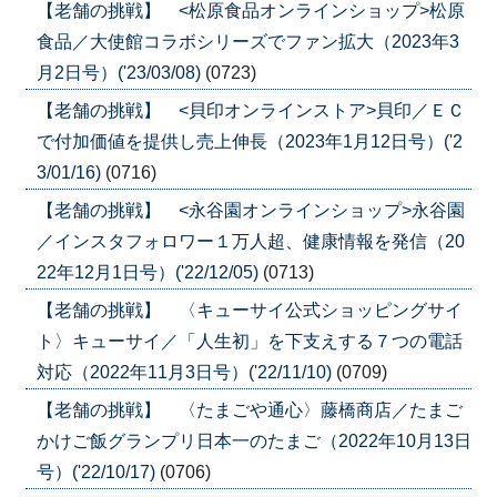
【老舗の挑戦】 <松原食品オンラインショップ>松原
食品／大使館コラボシリーズでファン拡大（2023年3
月2日号）('23/03/08)
(0723)
【老舗の挑戦】 <貝印オンラインストア>貝印／ＥＣ
で付加価値を提供し売上伸長（2023年1月12日号）('2
3/01/16)
(0716)
【老舗の挑戦】 <永谷園オンラインショップ>永谷園
／インスタフォロワー１万人超、健康情報を発信（20
22年12月1日号）('22/12/05)
(0713)
【老舗の挑戦】 〈キューサイ公式ショッピングサイ
ト〉キューサイ／「人生初」を下支えする７つの電話
対応（2022年11月3日号）('22/11/10)
(0709)
【老舗の挑戦】 〈たまごや通心〉藤橋商店／たまご
かけご飯グランプリ日本一のたまご（2022年10月13日
号）('22/10/17)
(0706)