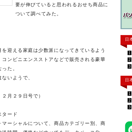
要が伸びていると思われるおせち商品に
ついて調べてみた。
日
を迎える家庭は少数派になってきているよう
1
、コンビニエンスストアなどで販売される豪華
2
3
なった。
はないようで、
日
1
 ２月２９日号で）
2
3
スタード
マーシャルについて、商品カテゴリー別、商