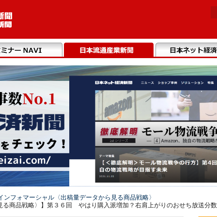
インフォマーシャル〈出稿量データから見る商品戦略〉
る商品戦略〉】第３６回 やはり購入派増加？右肩上がりのおせち放送分数（2