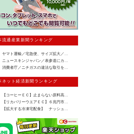
本流通産業新聞ランキング
ヤマト運輸／宅急便、サイズ拡大／…
ニュースキンジャパン／表参道にカ…
消費者庁／ニチガスの違法な取引を…
本ネット経済新聞ランキング
【コーヒーＥＣ】止まらない原料高…
【リカバリーウエアＥＣ】６兆円市…
【拡大する冷凍宅配食】 ナッシュ…