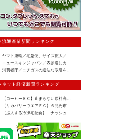
本流通産業新聞ランキング
ヤマト運輸／宅急便、サイズ拡大／…
ニュースキンジャパン／表参道にカ…
消費者庁／ニチガスの違法な取引を…
本ネット経済新聞ランキング
【コーヒーＥＣ】止まらない原料高…
【リカバリーウエアＥＣ】６兆円市…
【拡大する冷凍宅配食】 ナッシュ…