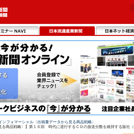
インフォマーシャル〈出稿量データから見る商品戦略〉
る商品戦略〉】第１６回 時代に逆行するＣＤの放送分数を維持する販社（20