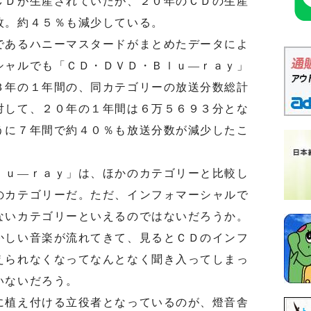
ＣＤが生産されていたが、２０年のＣＤの生産
枚。約４５％も減少している。
あるハニーマスタードがまとめたデータによ
シャルでも「ＣＤ・ＤＶＤ・Ｂｌｕ―ｒａｙ」
３年の１年間の、同カテゴリーの放送分数総計
対して、２０年の１年間は６万５６９３分とな
うに７年間で約４０％も放送分数が減少したこ
ｕ―ｒａｙ」は、ほかのカテゴリーと比較し
のカテゴリーだ。ただ、インフォマーシャルで
ないカテゴリーといえるのではないだろうか。
かしい音楽が流れてきて、見るとＣＤのインフ
えられなくなってなんとなく聞き入ってしまっ
いないだろう。
植え付ける立役者となっているのが、燈音舎