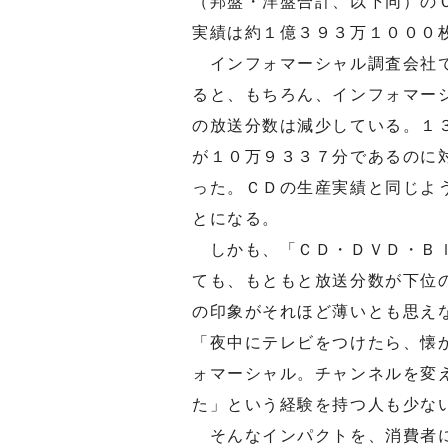
（邦盤・洋盤合計、以下同）の
実績は約１億３９３万１０００
インフォマーシャル調査会社で
ると、もちろん、インフォマー
の放送分数は減少している。１
が１０万９３３７分であるのに
った。ＣＤの生産実績と同じよ
とになる。
しかも、「ＣＤ・ＤＶＤ・Ｂｌ
ても、もともと放送分数が下位
の印象がそれほど薄いとも思え
「夜中にテレビをつけたら、懐
ォマーシャル。チャンネルを変
た」という経験を持つ人も少な
そんなインパクトを、消費者に