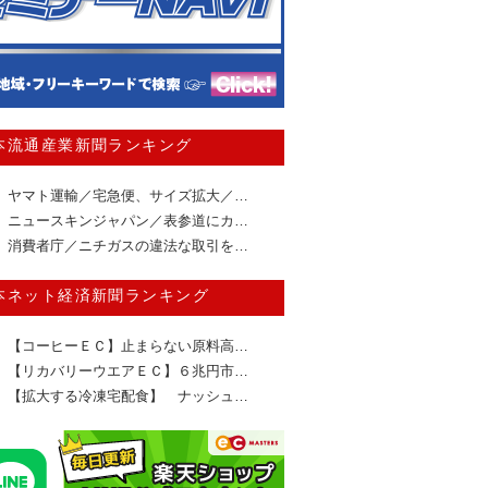
本流通産業新聞ランキング
ヤマト運輸／宅急便、サイズ拡大／…
ニュースキンジャパン／表参道にカ…
消費者庁／ニチガスの違法な取引を…
本ネット経済新聞ランキング
【コーヒーＥＣ】止まらない原料高…
【リカバリーウエアＥＣ】６兆円市…
【拡大する冷凍宅配食】 ナッシュ…