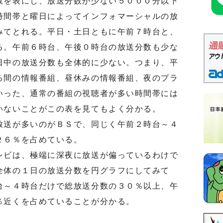
数を表にし、放送分数が少ない５０００分以下
時間帯と曜日によってインフォマーシャルの放
みてとれる。平日・土日ともに午前７時台と、
る。午前６時台、午後０時台の放送分数も少な
日中の放送分数も全体的に少ない。つまり、平
る間の情報番組、昼休みの情報番組、夜のプラ
いった、通常の番組の視聴者が多い時間帯には
いないことがこの表を見てもよく分かる。
送が多いのがＢＳで、同じく午前２時台～４
２６％を占めている。
ビは、極端に深夜に放送が偏っているわけで
全体の１日の放送分数を円グラフにしてみて
台～４時台だけで総放送分数の３０％以上、午
％近くを占めていることが分かる。