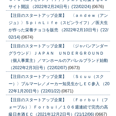
サイト開設 （2022年2月24日号）('22/02/24)
(0676)
【注目のスタートアップ企業】 〈ａｎｄｅｗ（アン
ジュ）〉ＳｐｉｎＬｉｆｅ（スピンライフ）／医大生
が作った栄養チョコを販売 （2022年2月10日号）('22/
02/14)
(0674)
【注目のスタートアップ企業】 〈ジャパンアンダー
グラウンド〉ＪＡＰＡＮ ＵＮＤＥＲＧＲＯＵＮＤ
（個人事業主）／マンホールのアパレルブランド始動
（2022年2月3日号）('22/02/07)
(0673)
【注目のスタートアップ企業】 〈Ｓｃｕｕ（スク
ー）〉ブルマーレ／メーカー知見生かしＥＣ参入 （20
22年1月20日号）('22/01/22)
(0671)
【注目のスタートアップ企業】 〈Ｆｏｒｂｕｌ（フ
ォーブル）〉Ｆｏｒｂｕｌ／１０６週連続で完売の高
級日本酒ＥＣ（2021年12月2日号）('21/12/06)
(0667)