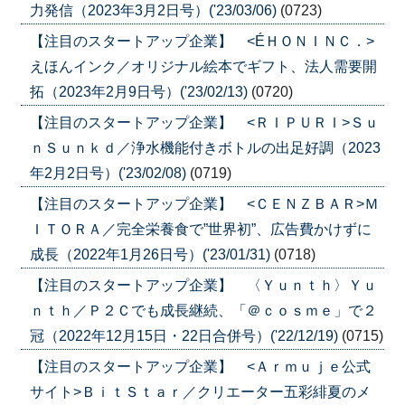
力発信（2023年3月2日号）('23/03/06)
(0723)
【注目のスタートアップ企業】 <ÉＨＯＮＩＮＣ．>
えほんインク／オリジナル絵本でギフト、法人需要開
拓（2023年2月9日号）('23/02/13)
(0720)
【注目のスタートアップ企業】 <ＲＩＰＵＲＩ>Ｓｕ
ｎＳｕｎｋｄ／浄水機能付きボトルの出足好調（2023
年2月2日号）('23/02/08)
(0719)
【注目のスタートアップ企業】 <ＣＥＮＺＢＡＲ>Ｍ
ＩＴＯＲＡ／完全栄養食で”世界初”、広告費かけずに
成長（2022年1月26日号）('23/01/31)
(0718)
【注目のスタートアップ企業】 〈Ｙｕｎｔｈ〉Ｙｕ
ｎｔｈ／Ｐ２Ｃでも成長継続、「＠ｃｏｓｍｅ」で２
冠（2022年12月15日・22日合併号）('22/12/19)
(0715)
【注目のスタートアップ企業】 <Ａｒｍｕｊｅ公式
サイト>ＢｉｔＳｔａｒ／クリエーター五彩緋夏のメ