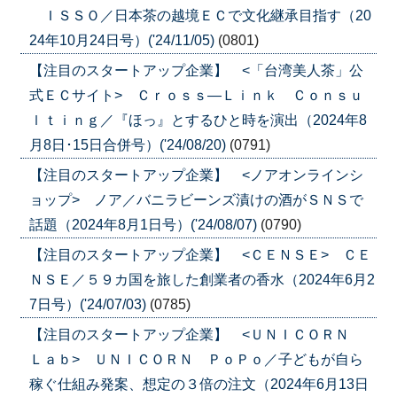
ＩＳＳＯ／日本茶の越境ＥＣで文化継承目指す（20
24年10月24日号）('24/11/05)
(0801)
【注目のスタートアップ企業】 <「台湾美人茶」公
式ＥＣサイト> Ｃｒｏｓｓ―Ｌｉｎｋ Ｃｏｎｓｕ
ｌｔｉｎｇ／『ほっ』とするひと時を演出（2024年8
月8日･15日合併号）('24/08/20)
(0791)
【注目のスタートアップ企業】 <ノアオンラインシ
ョップ> ノア／バニラビーンズ漬けの酒がＳＮＳで
話題（2024年8月1日号）('24/08/07)
(0790)
【注目のスタートアップ企業】 <ＣＥＮＳＥ> ＣＥ
ＮＳＥ／５９カ国を旅した創業者の香水（2024年6月2
7日号）('24/07/03)
(0785)
【注目のスタートアップ企業】 <ＵＮＩＣＯＲＮ
Ｌａｂ> ＵＮＩＣＯＲＮ ＰｏＰｏ／子どもが自ら
稼ぐ仕組み発案、想定の３倍の注文（2024年6月13日