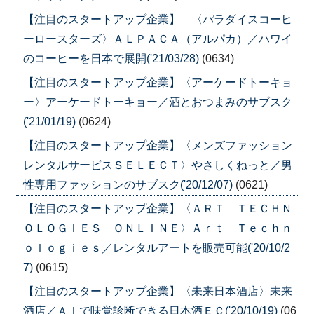
【注目のスタートアップ企業】 〈パラダイスコーヒ
ーロースターズ〉ＡＬＰＡＣＡ（アルパカ）／ハワイ
のコーヒーを日本で展開('21/03/28)
(0634)
【注目のスタートアップ企業】〈アーケードトーキョ
ー〉アーケードトーキョー／酒とおつまみのサブスク
('21/01/19)
(0624)
【注目のスタートアップ企業】〈メンズファッション
レンタルサービスＳＥＬＥＣＴ〉やさしくねっと／男
性専用ファッションのサブスク('20/12/07)
(0621)
【注目のスタートアップ企業】〈ＡＲＴ ＴＥＣＨＮ
ＯＬＯＧＩＥＳ ＯＮＬＩＮＥ〉Ａｒｔ Ｔｅｃｈｎ
ｏｌｏｇｉｅｓ／レンタルアートを販売可能('20/10/2
7)
(0615)
【注目のスタートアップ企業】〈未来日本酒店〉未来
酒店／ＡＩで味覚診断できる日本酒ＥＣ('20/10/19)
(06