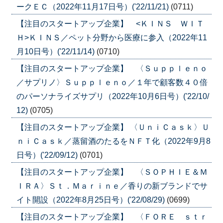
ークＥＣ（2022年11月17日号）('22/11/21)
(0711)
【注目のスタートアップ企業】 <ＫＩＮＳ ＷＩＴ
Ｈ>ＫＩＮＳ／ペット分野から医療に参入（2022年11
月10日号）('22/11/14)
(0710)
【注目のスタートアップ企業】 〈Ｓｕｐｐｌｅｎｏ
／サプリノ〉Ｓｕｐｐｌｅｎｏ／１年で顧客数４０倍
のパーソナライズサプリ（2022年10月6日号）('22/10/
12)
(0705)
【注目のスタートアップ企業】 〈ＵｎｉＣａｓｋ〉Ｕ
ｎｉＣａｓｋ／蒸留酒のたるをＮＦＴ化（2022年9月8
日号）('22/09/12)
(0701)
【注目のスタートアップ企業】 〈ＳＯＰＨＩＥ＆Ｍ
ＩＲＡ〉Ｓｔ．Ｍａｒｉｎｅ／香りの新ブランドでサ
イト開設（2022年8月25日号）('22/08/29)
(0699)
【注目のスタートアップ企業】 〈ＦＯＲＥ ｓｔｒ