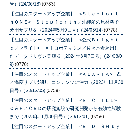
号）('24/06/18)
(0783)
【注目のスタートアップ企業】 <Ｓｔｅｐｆｏｒｔ
ｈＯＮＥ> Ｓｔｅｐｆｏｒｔｈ／沖縄産の原材料で
犬用サプリを（2024年5月9日号）('24/05/14)
(0778)
【注目のスタートアップ企業】 <公式Ｂｒｉｇｈｔ
ｅ／ブライト> Ａｉロボティクス／佐々木希起用し
たデータドリヴン美顔器（2024年3月7日号）('24/03/0
9)
(0770)
【注目のスタートアップ企業】 <ＡＬＡＲＩＡ> 凸
／海藻サプリ始動、コンテンツに注力（2023年11月30
日号）('23/12/05)
(0759)
【注目のスタートアップ企業】 <ＲＩＣＨＩＬＬ>
Ｃ＆Ｈ／ＣＢＤの研究施設で研究開発から有効性試験
まで（2023年11月30日号）('23/12/01)
(0759)
【注目のスタートアップ企業】 <ＢＩＤＩＳＨ ｂｙ