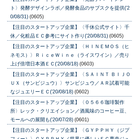
ト〉発酵デザインラボ／発酵食品のサブスクを提供('2
0/08/31)
(0605)
【注目のスタートアップ企業】〈千休公式サイト〉千
休／化粧品ＥＣ参考にサイト作り('20/08/31)
(0605)
【注目のスタートアップ企業】〈ＨＩＮＥＭＯＳ（ヒ
ネモス）〉ＲｉｃｅＷｉｎｅ（ライスワイン）／売り
上げ倍増日本酒ＥＣ('20/08/18)
(0603)
【注目のスタートアップ企業】〈ＳＡＩＮＴ ＢＩＪＯ
ＵＸ（サンビジュウ）〉サンビジュウ／ＡＲ試着可能
なジュエリーＥＣ('20/08/18)
(0602)
【注目のスタートアップ企業】〈０５６６珈琲製作
所〉レック・クリエイション／酒風味のコーヒー豆、
モールへの展開も('20/07/28)
(0601)
【注目のスタートアップ企業】〈ＧＹＰＰＨＹ（ジプ
フィー）〉ＧＹＰＰＨＹ／世界に優しいＥＣ専売ジュ