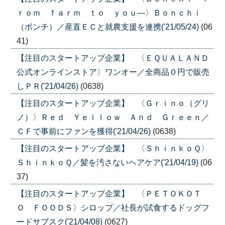
ｒｏｍ ｆａｒｍ ｔｏ ｙｏｕ―〉Ｂｏｎｃｈｉ
（ボンチ）／産直ＥＣと就農支援を連携('21/05/24)
(06
41)
【注目のスタートアップ企業】 〈ＥＱＵＡＬＡＮＤ
公式オンラインストア〉ワンオー／全商品０円で販売
しＰＲ('21/04/26)
(0638)
【注目のスタートアップ企業】 〈Ｇｒｉｎｏ（グリ
ノ）〉Ｒｅｄ Ｙｅｌｌｏｗ Ａｎｄ Ｇｒｅｅｎ／
ＣＦで事前にファンを獲得('21/04/26)
(0638)
【注目のスタートアップ企業】 〈ＳｈｉｎｋｏＱ〉
ＳｈｉｎｋｏＱ／髪を汚さないヘアケア('21/04/19)
(06
37)
【注目のスタートアップ企業】 〈ＰＥＴＯＫＯＴ
Ｏ ＦＯＯＤＳ〉シロップ／社長が試食するドッグフ
ードサブスク('21/04/08)
(0627)