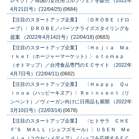
レイク）／韓国の女性用ゴルフウェアを販売 （2022年
4月21日号）('22/04/25)
(0684)
【注目のスタートアップ企業】 〈ＤＲＯＢＥ（ドロ
ーブ）〉ＤＲＯＢＥ／パーソナライズスタイリングを
提案 （2022年4月14日号）('22/04/18)
(0683)
【注目のスタートアップ企業】 〈Ｈｏｊｉａ Ｍａ
ｒｋｅｔ（ホージャーマーケット）〉ｏｔｏｍａｐ
（オトマップ）／台湾食品専門のＥＣサイト （2022年
4月7日号）('22/04/11)
(0682)
【注目のスタートアップ企業】 〈Ｈａｐｐｙ Ｑｕ
ｉｎｏａ（ハッピーキヌア）〉Ｒｅｉｎｖｅｎｔ（リ
ンベント）／ヴィーガン向けに日用品も展開 （2022年
3月10日号）('22/03/14)
(0678)
【注目のスタートアップ企業】 〈ヒトサラ ＣＨＥ
Ｆ’Ｓ ＭＡＬＬ（シェフズモール）〉ＵＳＥＮ Ｍｅ
ｄｉａ（ユウセンメディア）／シェフを応援するＥＣ