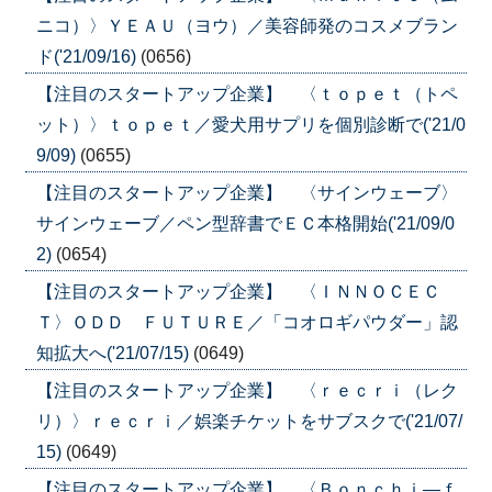
ニコ）〉ＹＥＡＵ（ヨウ）／美容師発のコスメブラン
ド('21/09/16)
(0656)
【注目のスタートアップ企業】 〈ｔｏｐｅｔ（トペ
ット）〉ｔｏｐｅｔ／愛犬用サプリを個別診断で('21/0
9/09)
(0655)
【注目のスタートアップ企業】 〈サインウェーブ〉
サインウェーブ／ペン型辞書でＥＣ本格開始('21/09/0
2)
(0654)
【注目のスタートアップ企業】 〈ＩＮＮＯＣＥＣ
Ｔ〉ＯＤＤ ＦＵＴＵＲＥ／「コオロギパウダー」認
知拡大へ('21/07/15)
(0649)
【注目のスタートアップ企業】 〈ｒｅｃｒｉ（レク
リ）〉ｒｅｃｒｉ／娯楽チケットをサブスクで('21/07/
15)
(0649)
【注目のスタートアップ企業】 〈Ｂｏｎｃｈｉ―ｆ