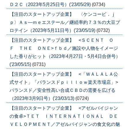
Ｄ２Ｃ（2023年5月25日号）('23/05/29)
(0734)
【注目のスタートアップ企業】 〈ケンコービ．ｊ
ｐ〉Ａｓ―ｍｅエステール／継続率約７３％の大豆プ
ロテイン（2023年5月11日号）('23/05/19)
(0732)
【注目のスタートアップ企業】 <ＳＣＥＮＴ Ｏ
Ｆ ＴＨＥ ＯＮＥ>ｆｂｄ／施設や人物をイメージ
した香りがヒット（2023年4月27日・5月4日合併号）
('23/05/15)
(0731)
【注目のスタートアップ企業】 <「ＷＡＬＡＬＡ公
式サイト」「バランスドｐｉｌｌｏｗ楽天市場店」>
バランスド／安全性高い合成ＣＢＤの需要を広げる
（2023年3月9日号）('23/03/13)
(0724)
【注目のスタートアップ企業】 <アゼルバイジャン
の食卓>ＴＥＴ ＩＮＴＥＲＮＡＴＩＯＮＡＬ ＤＥ
ＶＥＬＯＰＭＥＮＴ／アゼルバイジャンの食文化の魅