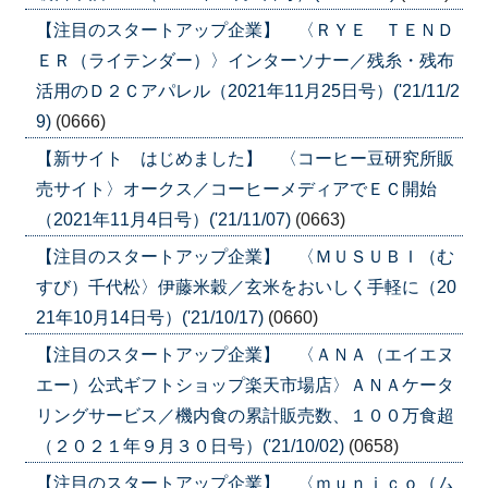
【注目のスタートアップ企業】 〈ＲＹＥ ＴＥＮＤ
ＥＲ（ライテンダー）〉インターソナー／残糸・残布
活用のＤ２Ｃアパレル（2021年11月25日号）('21/11/2
9)
(0666)
【新サイト はじめました】 〈コーヒー豆研究所販
売サイト〉オークス／コーヒーメディアでＥＣ開始
（2021年11月4日号）('21/11/07)
(0663)
【注目のスタートアップ企業】 〈ＭＵＳＵＢＩ（む
すび）千代松〉伊藤米穀／玄米をおいしく手軽に（20
21年10月14日号）('21/10/17)
(0660)
【注目のスタートアップ企業】 〈ＡＮＡ（エイエヌ
エー）公式ギフトショップ楽天市場店〉ＡＮＡケータ
リングサービス／機内食の累計販売数、１００万食超
（２０２１年９月３０日号）('21/10/02)
(0658)
【注目のスタートアップ企業】 〈ｍｕｎｉｃｏ（ム