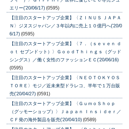
エリー('20/06/17)
(0595)
【注目のスタートアップ企業】〈ＺＩＮＵＳ ＪＡＰＡ
Ｎ〉ジヌスジャパン／３年以内に売上１０億円へ('20/0
6/17)
(0595)
【注目のスタートアップ企業】〈７．（ｓｅｖｅｎ ｄ
ｏｔ セブンドット）〉ＧｏｏｄＴｈｉｎｇｓ（グッド
シングス）／働く女性のファッションＥＣ('20/06/16)
(0595)
【注目のスタートアップ企業】〈ＮＥＯＴＯＫＹＯＳ
ＴＯＲＥ〉モジ／近未来型ドラレコ、半年で１万台販
売('20/04/27)
(0591)
【注目のスタートアップ企業】〈ＧｕｍｏＳｈｏｐ
（グッモーショップ）〉Ｊａｐａｎ Ｉｎｓｉｄｅｒ／
ＣＦ発の海外製品を販売('20/04/10)
(0589)