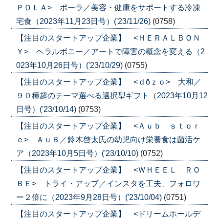
ＰＯＬＡ> ポーラ／美容・健康をサポートする冷凍
宅食（2023年11月23日号）('23/11/26)
(0758)
【注目のスタートアップ企業】 <ＨＥＲＡＬＢＯＮ
Ｙ> ヘラルボニー／アートで障害の概念を変える（2
023年10月26日号）('23/10/29)
(0755)
【注目のスタートアップ企業】 <ｄōｚｏ> 大和／
９０種超のテーマ選べる選択型ギフト（2023年10月12
日号）('23/10/14)
(0753)
【注目のスタートアップ企業】 <Ａｕｂ ｓｔｏｒ
ｅ> ＡｕＢ／鈴木啓太氏の幼児向け栄養食は菌活ケ
ア（2023年10月5日号）('23/10/10)
(0752)
【注目のスタートアップ企業】 <ＷＨＥＥＬ ＲＯ
ＢＥ> トライ・アップ／インスタを工夫、フォロワ
ー２倍に（2023年9月28日号）('23/10/04)
(0751)
【注目のスタートアップ企業】 <ドリームホールデ