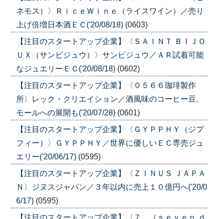
ネモス）〉ＲｉｃｅＷｉｎｅ（ライスワイン）／売り
上げ倍増日本酒ＥＣ('20/08/18)
(0603)
【注目のスタートアップ企業】〈ＳＡＩＮＴ ＢＩＪＯ
ＵＸ（サンビジュウ）〉サンビジュウ／ＡＲ試着可能
なジュエリーＥＣ('20/08/18)
(0602)
【注目のスタートアップ企業】〈０５６６珈琲製作
所〉レック・クリエイション／酒風味のコーヒー豆、
モールへの展開も('20/07/28)
(0601)
【注目のスタートアップ企業】〈ＧＹＰＰＨＹ（ジプ
フィー）〉ＧＹＰＰＨＹ／世界に優しいＥＣ専売ジュ
エリー('20/06/17)
(0595)
【注目のスタートアップ企業】〈ＺＩＮＵＳ ＪＡＰＡ
Ｎ〉ジヌスジャパン／３年以内に売上１０億円へ('20/0
6/17)
(0595)
【注目のスタートアップ企業】〈７．（ｓｅｖｅｎ ｄ