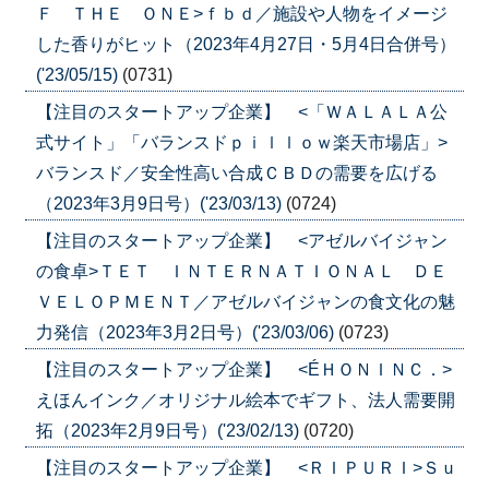
Ｆ ＴＨＥ ＯＮＥ>ｆｂｄ／施設や人物をイメージ
した香りがヒット（2023年4月27日・5月4日合併号）
('23/05/15)
(0731)
【注目のスタートアップ企業】 <「ＷＡＬＡＬＡ公
式サイト」「バランスドｐｉｌｌｏｗ楽天市場店」>
バランスド／安全性高い合成ＣＢＤの需要を広げる
（2023年3月9日号）('23/03/13)
(0724)
【注目のスタートアップ企業】 <アゼルバイジャン
の食卓>ＴＥＴ ＩＮＴＥＲＮＡＴＩＯＮＡＬ ＤＥ
ＶＥＬＯＰＭＥＮＴ／アゼルバイジャンの食文化の魅
力発信（2023年3月2日号）('23/03/06)
(0723)
【注目のスタートアップ企業】 <ÉＨＯＮＩＮＣ．>
えほんインク／オリジナル絵本でギフト、法人需要開
拓（2023年2月9日号）('23/02/13)
(0720)
【注目のスタートアップ企業】 <ＲＩＰＵＲＩ>Ｓｕ