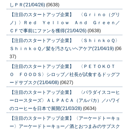
しＰＲ('21/04/26)
(0638)
【注目のスタートアップ企業】 〈Ｇｒｉｎｏ（グリ
ノ）〉Ｒｅｄ Ｙｅｌｌｏｗ Ａｎｄ Ｇｒｅｅｎ／
ＣＦで事前にファンを獲得('21/04/26)
(0638)
【注目のスタートアップ企業】 〈ＳｈｉｎｋｏＱ〉
ＳｈｉｎｋｏＱ／髪を汚さないヘアケア('21/04/19)
(06
37)
【注目のスタートアップ企業】 〈ＰＥＴＯＫＯＴ
Ｏ ＦＯＯＤＳ〉シロップ／社長が試食するドッグフ
ードサブスク('21/04/08)
(0627)
【注目のスタートアップ企業】 〈パラダイスコーヒ
ーロースターズ〉ＡＬＰＡＣＡ（アルパカ）／ハワイ
のコーヒーを日本で展開('21/03/28)
(0634)
【注目のスタートアップ企業】〈アーケードトーキョ
ー〉アーケードトーキョー／酒とおつまみのサブスク