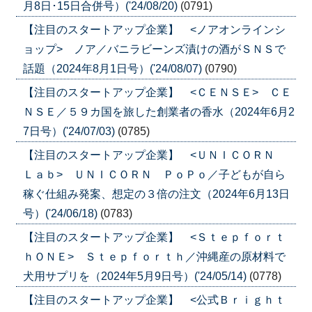
月8日･15日合併号）('24/08/20)
(0791)
【注目のスタートアップ企業】 <ノアオンラインシ
ョップ> ノア／バニラビーンズ漬けの酒がＳＮＳで
話題（2024年8月1日号）('24/08/07)
(0790)
【注目のスタートアップ企業】 <ＣＥＮＳＥ> ＣＥ
ＮＳＥ／５９カ国を旅した創業者の香水（2024年6月2
7日号）('24/07/03)
(0785)
【注目のスタートアップ企業】 <ＵＮＩＣＯＲＮ
Ｌａｂ> ＵＮＩＣＯＲＮ ＰｏＰｏ／子どもが自ら
稼ぐ仕組み発案、想定の３倍の注文（2024年6月13日
号）('24/06/18)
(0783)
【注目のスタートアップ企業】 <Ｓｔｅｐｆｏｒｔ
ｈＯＮＥ> Ｓｔｅｐｆｏｒｔｈ／沖縄産の原材料で
犬用サプリを（2024年5月9日号）('24/05/14)
(0778)
【注目のスタートアップ企業】 <公式Ｂｒｉｇｈｔ