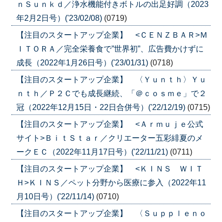
ｎＳｕｎｋｄ／浄水機能付きボトルの出足好調（2023
年2月2日号）('23/02/08)
(0719)
【注目のスタートアップ企業】 <ＣＥＮＺＢＡＲ>Ｍ
ＩＴＯＲＡ／完全栄養食で”世界初”、広告費かけずに
成長（2022年1月26日号）('23/01/31)
(0718)
【注目のスタートアップ企業】 〈Ｙｕｎｔｈ〉Ｙｕ
ｎｔｈ／Ｐ２Ｃでも成長継続、「＠ｃｏｓｍｅ」で２
冠（2022年12月15日・22日合併号）('22/12/19)
(0715)
【注目のスタートアップ企業】 <Ａｒｍｕｊｅ公式
サイト>ＢｉｔＳｔａｒ／クリエーター五彩緋夏のメ
ークＥＣ（2022年11月17日号）('22/11/21)
(0711)
【注目のスタートアップ企業】 <ＫＩＮＳ ＷＩＴ
Ｈ>ＫＩＮＳ／ペット分野から医療に参入（2022年11
月10日号）('22/11/14)
(0710)
【注目のスタートアップ企業】 〈Ｓｕｐｐｌｅｎｏ