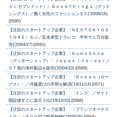
ｏｔ セブンドット）〉ＧｏｏｄＴｈｉｎｇｓ（グッド
シングス）／働く女性のファッションＥＣ('20/06/16)
(0595)
【注目のスタートアップ企業】〈ＮＥＯＴＯＫＹＯＳ
ＴＯＲＥ〉モジ／近未来型ドラレコ、半年で１万台販
売('20/04/27)
(0591)
【注目のスタートアップ企業】〈ＧｕｍｏＳｈｏｐ
（グッモーショップ）〉Ｊａｐａｎ Ｉｎｓｉｄｅｒ／
ＣＦ発の海外製品を販売('20/04/10)
(0589)
【注目のスタートアップ企業】 〈Ｒｏｂｅｓ（ロー
ブス）〉／洋服選びの手間を解消('19/11/14)
(0571)
【注目のスタートアップ企業】 〈イング〉／サイト
開設後すぐに楽天３位('19/10/10)
(0566)
【注目のスタートアップ企業】 〈プランツオーケス
トラ〉／８００円で観葉植物('19/09/26)
(0564)