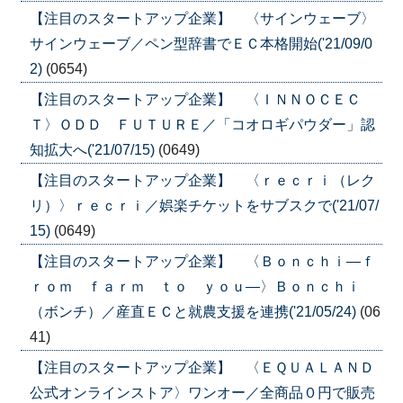
【注目のスタートアップ企業】 〈サインウェーブ〉
サインウェーブ／ペン型辞書でＥＣ本格開始('21/09/0
2)
(0654)
【注目のスタートアップ企業】 〈ＩＮＮＯＣＥＣ
Ｔ〉ＯＤＤ ＦＵＴＵＲＥ／「コオロギパウダー」認
知拡大へ('21/07/15)
(0649)
【注目のスタートアップ企業】 〈ｒｅｃｒｉ（レク
リ）〉ｒｅｃｒｉ／娯楽チケットをサブスクで('21/07/
15)
(0649)
【注目のスタートアップ企業】 〈Ｂｏｎｃｈｉ―ｆ
ｒｏｍ ｆａｒｍ ｔｏ ｙｏｕ―〉Ｂｏｎｃｈｉ
（ボンチ）／産直ＥＣと就農支援を連携('21/05/24)
(06
41)
【注目のスタートアップ企業】 〈ＥＱＵＡＬＡＮＤ
公式オンラインストア〉ワンオー／全商品０円で販売