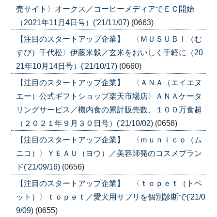
売サイト〉オークス／コーヒーメディアでＥＣ開始
（2021年11月4日号）('21/11/07)
(0663)
【注目のスタートアップ企業】 〈ＭＵＳＵＢＩ（む
すび）千代松〉伊藤米穀／玄米をおいしく手軽に（20
21年10月14日号）('21/10/17)
(0660)
【注目のスタートアップ企業】 〈ＡＮＡ（エイエヌ
エー）公式ギフトショップ楽天市場店〉ＡＮＡケータ
リングサービス／機内食の累計販売数、１００万食超
（２０２１年９月３０日号）('21/10/02)
(0658)
【注目のスタートアップ企業】 〈ｍｕｎｉｃｏ（ム
ニコ）〉ＹＥＡＵ（ヨウ）／美容師発のコスメブラン
ド('21/09/16)
(0656)
【注目のスタートアップ企業】 〈ｔｏｐｅｔ（トペ
ット）〉ｔｏｐｅｔ／愛犬用サプリを個別診断で('21/0
9/09)
(0655)