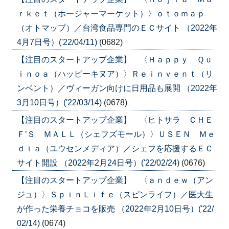
ｒｋｅｔ（ホージャーマーケット）〉ｏｔｏｍａｐ
（オトマップ）／台湾食品専門のＥＣサイト （2022年
4月7日号）('22/04/11)
(0682)
【注目のスタートアップ企業】 〈Ｈａｐｐｙ Ｑｕ
ｉｎｏａ（ハッピーキヌア）〉Ｒｅｉｎｖｅｎｔ（リ
ンベント）／ヴィーガン向けに日用品も展開 （2022年
3月10日号）('22/03/14)
(0678)
【注目のスタートアップ企業】 〈ヒトサラ ＣＨＥ
Ｆ’Ｓ ＭＡＬＬ（シェフズモール）〉ＵＳＥＮ Ｍｅ
ｄｉａ（ユウセンメディア）／シェフを応援するＥＣ
サイト開設 （2022年2月24日号）('22/02/24)
(0676)
【注目のスタートアップ企業】 〈ａｎｄｅｗ（アン
ジュ）〉ＳｐｉｎＬｉｆｅ（スピンライフ）／医大生
が作った栄養チョコを販売 （2022年2月10日号）('22/
02/14)
(0674)