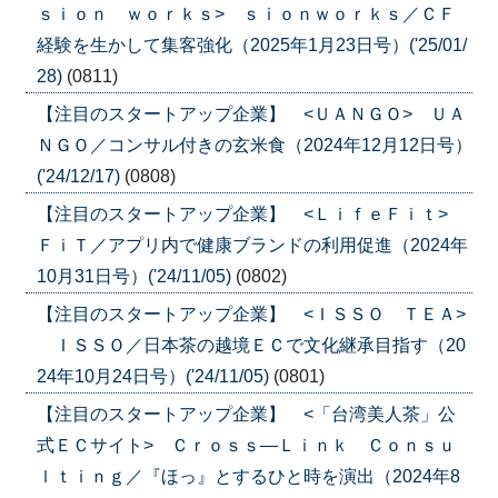
ｓｉｏｎ ｗｏｒｋｓ> ｓｉｏｎｗｏｒｋｓ／ＣＦ
経験を生かして集客強化（2025年1月23日号）('25/01/
28)
(0811)
【注目のスタートアップ企業】 <ＵＡＮＧＯ> ＵＡ
ＮＧＯ／コンサル付きの玄米食（2024年12月12日号）
('24/12/17)
(0808)
【注目のスタートアップ企業】 <ＬｉｆｅＦｉｔ>
ＦｉＴ／アプリ内で健康ブランドの利用促進（2024年
10月31日号）('24/11/05)
(0802)
【注目のスタートアップ企業】 <ＩＳＳＯ ＴＥＡ>
ＩＳＳＯ／日本茶の越境ＥＣで文化継承目指す（20
24年10月24日号）('24/11/05)
(0801)
【注目のスタートアップ企業】 <「台湾美人茶」公
式ＥＣサイト> Ｃｒｏｓｓ―Ｌｉｎｋ Ｃｏｎｓｕ
ｌｔｉｎｇ／『ほっ』とするひと時を演出（2024年8