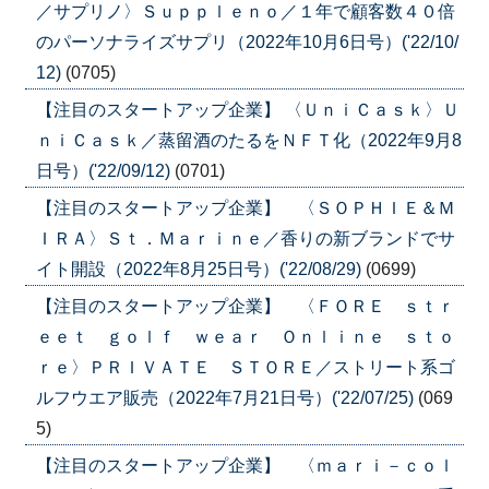
／サプリノ〉Ｓｕｐｐｌｅｎｏ／１年で顧客数４０倍
のパーソナライズサプリ（2022年10月6日号）('22/10/
12)
(0705)
【注目のスタートアップ企業】 〈ＵｎｉＣａｓｋ〉Ｕ
ｎｉＣａｓｋ／蒸留酒のたるをＮＦＴ化（2022年9月8
日号）('22/09/12)
(0701)
【注目のスタートアップ企業】 〈ＳＯＰＨＩＥ＆Ｍ
ＩＲＡ〉Ｓｔ．Ｍａｒｉｎｅ／香りの新ブランドでサ
イト開設（2022年8月25日号）('22/08/29)
(0699)
【注目のスタートアップ企業】 〈ＦＯＲＥ ｓｔｒ
ｅｅｔ ｇｏｌｆ ｗｅａｒ Ｏｎｌｉｎｅ ｓｔｏ
ｒｅ〉ＰＲＩＶＡＴＥ ＳＴＯＲＥ／ストリート系ゴ
ルフウエア販売（2022年7月21日号）('22/07/25)
(069
5)
【注目のスタートアップ企業】 〈ｍａｒｉ－ｃｏｌ