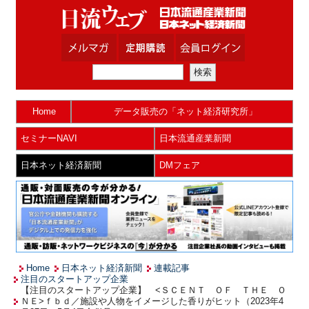
Home
データ販売の「ネット経済研究所」
セミナーNAVI
日本流通産業新聞
日本ネット経済新聞
DMフェア
Home
日本ネット経済新聞
連載記事
注目のスタートアップ企業
【注目のスタートアップ企業】 <ＳＣＥＮＴ ＯＦ ＴＨＥ Ｏ
ＮＥ>ｆｂｄ／施設や人物をイメージした香りがヒット（2023年4