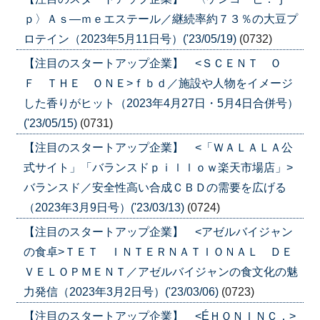
ｐ〉Ａｓ―ｍｅエステール／継続率約７３％の大豆プ
ロテイン（2023年5月11日号）('23/05/19)
(0732)
【注目のスタートアップ企業】 <ＳＣＥＮＴ Ｏ
Ｆ ＴＨＥ ＯＮＥ>ｆｂｄ／施設や人物をイメージ
した香りがヒット（2023年4月27日・5月4日合併号）
('23/05/15)
(0731)
【注目のスタートアップ企業】 <「ＷＡＬＡＬＡ公
式サイト」「バランスドｐｉｌｌｏｗ楽天市場店」>
バランスド／安全性高い合成ＣＢＤの需要を広げる
（2023年3月9日号）('23/03/13)
(0724)
【注目のスタートアップ企業】 <アゼルバイジャン
の食卓>ＴＥＴ ＩＮＴＥＲＮＡＴＩＯＮＡＬ ＤＥ
ＶＥＬＯＰＭＥＮＴ／アゼルバイジャンの食文化の魅
力発信（2023年3月2日号）('23/03/06)
(0723)
【注目のスタートアップ企業】 <ÉＨＯＮＩＮＣ．>