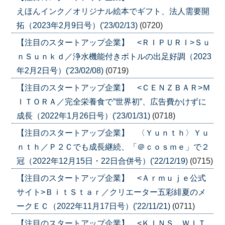
えほんインク／オリジナル絵本でギフト、法人需要開
拓（2023年2月9日号）('23/02/13)
(0720)
【注目のスタートアップ企業】 <ＲＩＰＵＲＩ>Ｓｕ
ｎＳｕｎｋｄ／浄水機能付きボトルの出足好調（2023
年2月2日号）('23/02/08)
(0719)
【注目のスタートアップ企業】 <ＣＥＮＺＢＡＲ>Ｍ
ＩＴＯＲＡ／完全栄養食で”世界初”、広告費かけずに
成長（2022年1月26日号）('23/01/31)
(0718)
【注目のスタートアップ企業】 〈Ｙｕｎｔｈ〉Ｙｕ
ｎｔｈ／Ｐ２Ｃでも成長継続、「＠ｃｏｓｍｅ」で２
冠（2022年12月15日・22日合併号）('22/12/19)
(0715)
【注目のスタートアップ企業】 <Ａｒｍｕｊｅ公式
サイト>ＢｉｔＳｔａｒ／クリエーター五彩緋夏のメ
ークＥＣ（2022年11月17日号）('22/11/21)
(0711)
【注目のスタートアップ企業】 <ＫＩＮＳ ＷＩＴ