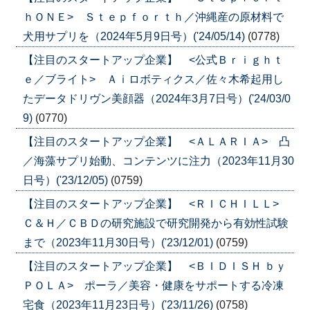
ｈＯＮＥ> Ｓｔｅｐｆｏｒｔｈ／沖縄産の原材料で
犬用サプリを（2024年5月9日号）('24/05/14)
(0778)
【注目のスタートアップ企業】 <公式Ｂｒｉｇｈｔ
ｅ／ブライト> Ａｉロボティクス／佐々木希起用し
たデータドリヴン美顔器（2024年3月7日号）('24/03/0
9)
(0770)
【注目のスタートアップ企業】 <ＡＬＡＲＩＡ> 凸
／海藻サプリ始動、コンテンツに注力（2023年11月30
日号）('23/12/05)
(0759)
【注目のスタートアップ企業】 <ＲＩＣＨＩＬＬ>
Ｃ＆Ｈ／ＣＢＤの研究施設で研究開発から有効性試験
まで（2023年11月30日号）('23/12/01)
(0759)
【注目のスタートアップ企業】 <ＢＩＤＩＳＨ ｂｙ
ＰＯＬＡ> ポーラ／美容・健康をサポートする冷凍
宅食（2023年11月23日号）('23/11/26)
(0758)