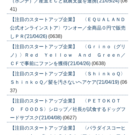
（ボンチ）／産直ＥＣと就農支援を連携('21/05/24)
(06
41)
【注目のスタートアップ企業】 〈ＥＱＵＡＬＡＮＤ
公式オンラインストア〉ワンオー／全商品０円で販売
しＰＲ('21/04/26)
(0638)
【注目のスタートアップ企業】 〈Ｇｒｉｎｏ（グリ
ノ）〉Ｒｅｄ Ｙｅｌｌｏｗ Ａｎｄ Ｇｒｅｅｎ／
ＣＦで事前にファンを獲得('21/04/26)
(0638)
【注目のスタートアップ企業】 〈ＳｈｉｎｋｏＱ〉
ＳｈｉｎｋｏＱ／髪を汚さないヘアケア('21/04/19)
(06
37)
【注目のスタートアップ企業】 〈ＰＥＴＯＫＯＴ
Ｏ ＦＯＯＤＳ〉シロップ／社長が試食するドッグフ
ードサブスク('21/04/08)
(0627)
【注目のスタートアップ企業】 〈パラダイスコーヒ