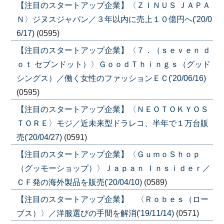
【注目のスタートアップ企業】〈ＺＩＮＵＳ ＪＡＰＡ
Ｎ〉ジヌスジャパン／３年以内に売上１０億円へ('20/0
6/17)
(0595)
【注目のスタートアップ企業】〈７．（ｓｅｖｅｎ ｄ
ｏｔ セブンドット）〉ＧｏｏｄＴｈｉｎｇｓ（グッド
シングス）／働く女性のファッションＥＣ('20/06/16)
(0595)
【注目のスタートアップ企業】〈ＮＥＯＴＯＫＹＯＳ
ＴＯＲＥ〉モジ／近未来型ドラレコ、半年で１万台販
売('20/04/27)
(0591)
【注目のスタートアップ企業】〈ＧｕｍｏＳｈｏｐ
（グッモーショップ）〉Ｊａｐａｎ Ｉｎｓｉｄｅｒ／
ＣＦ発の海外製品を販売('20/04/10)
(0589)
【注目のスタートアップ企業】 〈Ｒｏｂｅｓ（ロー
ブス）〉／洋服選びの手間を解消('19/11/14)
(0571)