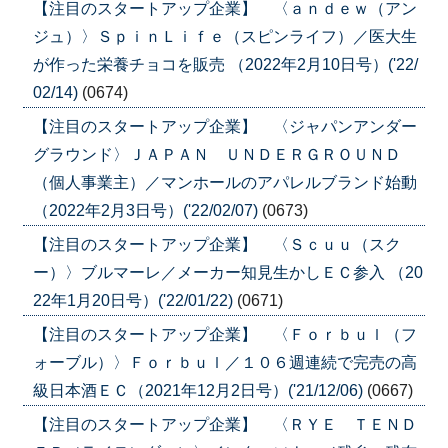
【注目のスタートアップ企業】 〈ａｎｄｅｗ（アン
ジュ）〉ＳｐｉｎＬｉｆｅ（スピンライフ）／医大生
が作った栄養チョコを販売 （2022年2月10日号）('22/
02/14)
(0674)
【注目のスタートアップ企業】 〈ジャパンアンダー
グラウンド〉ＪＡＰＡＮ ＵＮＤＥＲＧＲＯＵＮＤ
（個人事業主）／マンホールのアパレルブランド始動
（2022年2月3日号）('22/02/07)
(0673)
【注目のスタートアップ企業】 〈Ｓｃｕｕ（スク
ー）〉ブルマーレ／メーカー知見生かしＥＣ参入 （20
22年1月20日号）('22/01/22)
(0671)
【注目のスタートアップ企業】 〈Ｆｏｒｂｕｌ（フ
ォーブル）〉Ｆｏｒｂｕｌ／１０６週連続で完売の高
級日本酒ＥＣ（2021年12月2日号）('21/12/06)
(0667)
【注目のスタートアップ企業】 〈ＲＹＥ ＴＥＮＤ