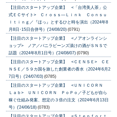
【注目のスタートアップ企業】 <「台湾美人茶」公
式ＥＣサイト> Ｃｒｏｓｓ―Ｌｉｎｋ Ｃｏｎｓｕ
ｌｔｉｎｇ／『ほっ』とするひと時を演出（2024年8
月8日･15日合併号）('24/08/20)
(0791)
【注目のスタートアップ企業】 <ノアオンラインシ
ョップ> ノア／バニラビーンズ漬けの酒がＳＮＳで
話題（2024年8月1日号）('24/08/07)
(0790)
【注目のスタートアップ企業】 <ＣＥＮＳＥ> ＣＥ
ＮＳＥ／５９カ国を旅した創業者の香水（2024年6月2
7日号）('24/07/03)
(0785)
【注目のスタートアップ企業】 <ＵＮＩＣＯＲＮ
Ｌａｂ> ＵＮＩＣＯＲＮ ＰｏＰｏ／子どもが自ら
稼ぐ仕組み発案、想定の３倍の注文（2024年6月13日
号）('24/06/18)
(0783)
【注目のスタートアップ企業】 <Ｓｔｅｐｆｏｒｔ