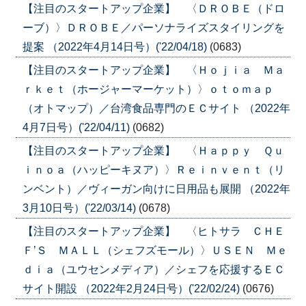
【注目のスタートアップ企業】 〈ＤＲＯＢＥ（ドロ
ーブ）〉ＤＲＯＢＥ／パーソナライズスタイリングを
提案 （2022年4月14日号）('22/04/18)
(0683)
【注目のスタートアップ企業】 〈Ｈｏｊｉａ Ｍａ
ｒｋｅｔ（ホージャーマーケット）〉ｏｔｏｍａｐ
（オトマップ）／台湾食品専門のＥＣサイト （2022年
4月7日号）('22/04/11)
(0682)
【注目のスタートアップ企業】 〈Ｈａｐｐｙ Ｑｕ
ｉｎｏａ（ハッピーキヌア）〉Ｒｅｉｎｖｅｎｔ（リ
ンベント）／ヴィーガン向けに日用品も展開 （2022年
3月10日号）('22/03/14)
(0678)
【注目のスタートアップ企業】 〈ヒトサラ ＣＨＥ
Ｆ’Ｓ ＭＡＬＬ（シェフズモール）〉ＵＳＥＮ Ｍｅ
ｄｉａ（ユウセンメディア）／シェフを応援するＥＣ
サイト開設 （2022年2月24日号）('22/02/24)
(0676)