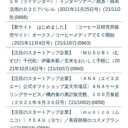
ＥＲ（ライテンダー）〉インターソナー／残糸・残布
活用のＤ２Ｃアパレル（2021年11月25日号）('21/11/2
9)
(0666)
【新サイト はじめました】 〈コーヒー豆研究所販
売サイト〉オークス／コーヒーメディアでＥＣ開始
（2021年11月4日号）('21/11/07)
(0663)
【注目のスタートアップ企業】 〈ＭＵＳＵＢＩ（む
すび）千代松〉伊藤米穀／玄米をおいしく手軽に（20
21年10月14日号）('21/10/17)
(0660)
【注目のスタートアップ企業】 〈ＡＮＡ（エイエヌ
エー）公式ギフトショップ楽天市場店〉ＡＮＡケータ
リングサービス／機内食の累計販売数、１００万食超
（２０２１年９月３０日号）('21/10/02)
(0658)
【注目のスタートアップ企業】 〈ｍｕｎｉｃｏ（ム
ニコ）〉ＹＥＡＵ（ヨウ）／美容師発のコスメブラン