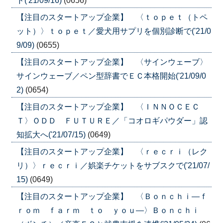
ド('21/09/16)
(0656)
【注目のスタートアップ企業】 〈ｔｏｐｅｔ（トペ
ット）〉ｔｏｐｅｔ／愛犬用サプリを個別診断で('21/0
9/09)
(0655)
【注目のスタートアップ企業】 〈サインウェーブ〉
サインウェーブ／ペン型辞書でＥＣ本格開始('21/09/0
2)
(0654)
【注目のスタートアップ企業】 〈ＩＮＮＯＣＥＣ
Ｔ〉ＯＤＤ ＦＵＴＵＲＥ／「コオロギパウダー」認
知拡大へ('21/07/15)
(0649)
【注目のスタートアップ企業】 〈ｒｅｃｒｉ（レク
リ）〉ｒｅｃｒｉ／娯楽チケットをサブスクで('21/07/
15)
(0649)
【注目のスタートアップ企業】 〈Ｂｏｎｃｈｉ―ｆ
ｒｏｍ ｆａｒｍ ｔｏ ｙｏｕ―〉Ｂｏｎｃｈｉ