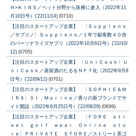
Ｈ>ＫＩＮＳ／ペット分野から医療に参入（2022年11
月10日号）('22/11/14)
(0710)
【注目のスタートアップ企業】 〈Ｓｕｐｐｌｅｎｏ
／サプリノ〉Ｓｕｐｐｌｅｎｏ／１年で顧客数４０倍
のパーソナライズサプリ（2022年10月6日号）('22/10/
12)
(0705)
【注目のスタートアップ企業】 〈ＵｎｉＣａｓｋ〉Ｕ
ｎｉＣａｓｋ／蒸留酒のたるをＮＦＴ化（2022年9月8
日号）('22/09/12)
(0701)
【注目のスタートアップ企業】 〈ＳＯＰＨＩＥ＆Ｍ
ＩＲＡ〉Ｓｔ．Ｍａｒｉｎｅ／香りの新ブランドでサ
イト開設（2022年8月25日号）('22/08/29)
(0699)
【注目のスタートアップ企業】 〈ＦＯＲＥ ｓｔｒ
ｅｅｔ ｇｏｌｆ ｗｅａｒ Ｏｎｌｉｎｅ ｓｔｏ
ｒｅ〉ＰＲＩＶＡＴＥ ＳＴＯＲＥ／ストリート系ゴ