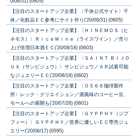
0/08/31)
(0605)
【注目のスタートアップ企業】〈千休公式サイト〉千
休／化粧品ＥＣ参考にサイト作り('20/08/31)
(0605)
【注目のスタートアップ企業】〈ＨＩＮＥＭＯＳ（ヒ
ネモス）〉ＲｉｃｅＷｉｎｅ（ライスワイン）／売り
上げ倍増日本酒ＥＣ('20/08/18)
(0603)
【注目のスタートアップ企業】〈ＳＡＩＮＴ ＢＩＪＯ
ＵＸ（サンビジュウ）〉サンビジュウ／ＡＲ試着可能
なジュエリーＥＣ('20/08/18)
(0602)
【注目のスタートアップ企業】〈０５６６珈琲製作
所〉レック・クリエイション／酒風味のコーヒー豆、
モールへの展開も('20/07/28)
(0601)
【注目のスタートアップ企業】〈ＧＹＰＰＨＹ（ジプ
フィー）〉ＧＹＰＰＨＹ／世界に優しいＥＣ専売ジュ
エリー('20/06/17)
(0595)