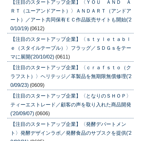
【注目のスタートアップ企業】〈ＹＯＵ ＡＮＤ Ａ
ＲＴ（ユーアンドアート）〉ＡＮＤＡＲＴ（アンドア
ート）／アート共同保有ＥＣ作品販売サイトも開始('2
0/10/19)
(0612)
【注目のスタートアップ企業】〈ｓｔｙｌｅｔａｂｌ
ｅ（スタイルテーブル）〉フラッグ／ＳＤＧｓをテー
マに展開('20/10/02)
(0611)
【注目のスタートアップ企業】〈ｃｒａｆｓｔｏ（ク
ラフスト）〉ヘリテッジ／革製品を無期限無償修理('2
0/09/23)
(0609)
【注目のスタートアップ企業】〈となりのＳＨＯＰ〉
ティーエストレード／顧客の声を取り入れた商品開発
('20/09/07)
(0606)
【注目のスタートアップ企業】〈発酵デパートメン
ト〉発酵デザインラボ／発酵食品のサブスクを提供('2