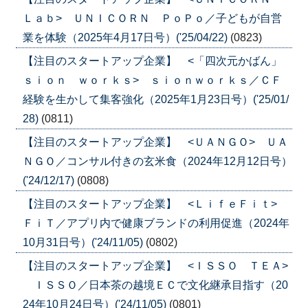
Ｌａｂ> ＵＮＩＣＯＲＮ ＰｏＰｏ／子どもが自営
業を体験（2025年4月17日号）('25/04/22)
(0823)
【注目のスタートアップ企業】 <「四次元かばん」
ｓｉｏｎ ｗｏｒｋｓ> ｓｉｏｎｗｏｒｋｓ／ＣＦ
経験を生かして集客強化（2025年1月23日号）('25/01/
28)
(0811)
【注目のスタートアップ企業】 <ＵＡＮＧＯ> ＵＡ
ＮＧＯ／コンサル付きの玄米食（2024年12月12日号）
('24/12/17)
(0808)
【注目のスタートアップ企業】 <ＬｉｆｅＦｉｔ>
ＦｉＴ／アプリ内で健康ブランドの利用促進（2024年
10月31日号）('24/11/05)
(0802)
【注目のスタートアップ企業】 <ＩＳＳＯ ＴＥＡ>
ＩＳＳＯ／日本茶の越境ＥＣで文化継承目指す（20
24年10月24日号）('24/11/05)
(0801)