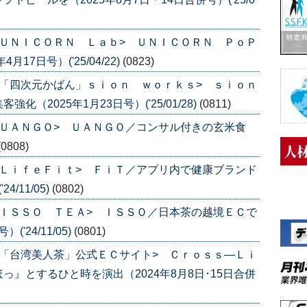
ＵＮＩＣＯＲＮ Ｌａｂ> ＵＮＩＣＯＲＮ ＰｏＰ
7日号）('25/04/22)
(0823)
「四次元かばん」ｓｉｏｎ ｗｏｒｋｓ> ｓｉｏｎ
（2025年1月23日号）('25/01/28)
(0811)
ＵＡＮＧＯ> ＵＡＮＧＯ／コンサル付きの玄米食
(0808)
ＬｉｆｅＦｉｔ> ＦｉＴ／アプリ内で健康ブランド
/11/05)
(0802)
ＩＳＳＯ ＴＥＡ> ＩＳＳＯ／日本茶の越境ＥＣで
'24/11/05)
(0801)
「台湾美人茶」公式ＥＣサイト> Ｃｒｏｓｓ―Ｌｉ
』とするひと時を演出（2024年8月8日･15日合併