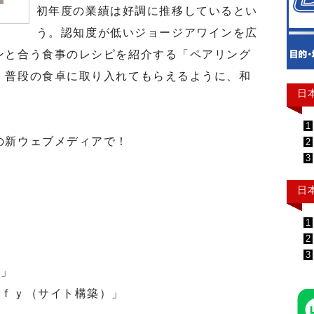
初年度の業績は好調に推移しているとい
う。認知度が低いジョージアワインを広
ンと合う食事のレシピを紹介する「ペアリング
。普段の食卓に取り入れてもらえるように、和
日
1
の新ウェブメディアで！
2
3
日
1
月
2
3
ト」
ｆｙ（サイト構築）」