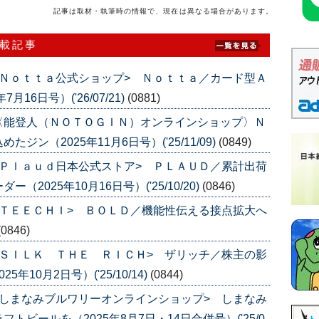
記事は取材・執筆時の情報で、現在は異なる場合があります。
連載記事
Ｎｏｔｔａ公式ショップ> Ｎｏｔｔａ／カード型Ａ
6日号）('26/07/21)
(0881)
〈能登人（ＮＯＴＯＧＩＮ）オンラインショップ〉Ｎ
ン（2025年11月6日号）('25/11/09)
(0849)
Ｐｌａｕｄ日本公式ストア> ＰＬＡＵＤ／累計出荷
025年10月16日号）('25/10/20)
(0846)
ＴＥＥＣＨＩ> ＢＯＬＤ／機能性伝える接点拡大へ
(0846)
ＳＩＬＫ ＴＨＥ ＲＩＣＨ> ザリッチ／株主の影
10月2日号）('25/10/14)
(0844)
しまなみブルワリーオンラインショップ> しまなみ
ビールを（2025年8月7日・14日合併号）('25/0