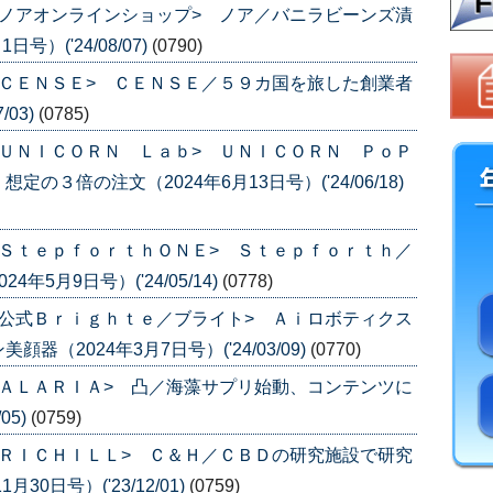
ノアオンラインショップ> ノア／バニラビーンズ漬
）('24/08/07)
(0790)
ＣＥＮＳＥ> ＣＥＮＳＥ／５９カ国を旅した創業者
/03)
(0785)
ＵＮＩＣＯＲＮ Ｌａｂ> ＵＮＩＣＯＲＮ ＰｏＰ
３倍の注文（2024年6月13日号）('24/06/18)
ＳｔｅｐｆｏｒｔｈＯＮＥ> Ｓｔｅｐｆｏｒｔｈ／
5月9日号）('24/05/14)
(0778)
公式Ｂｒｉｇｈｔｅ／ブライト> Ａｉロボティクス
（2024年3月7日号）('24/03/09)
(0770)
ＡＬＡＲＩＡ> 凸／海藻サプリ始動、コンテンツに
05)
(0759)
ＲＩＣＨＩＬＬ> Ｃ＆Ｈ／ＣＢＤの研究施設で研究
0日号）('23/12/01)
(0759)