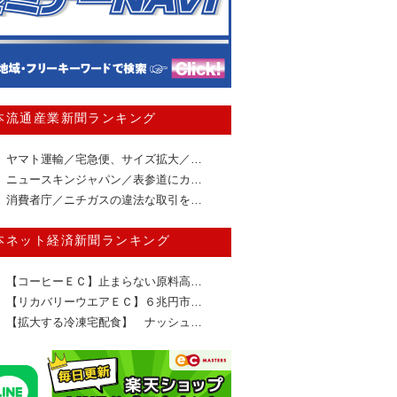
本流通産業新聞ランキング
ヤマト運輸／宅急便、サイズ拡大／…
ニュースキンジャパン／表参道にカ…
消費者庁／ニチガスの違法な取引を…
本ネット経済新聞ランキング
【コーヒーＥＣ】止まらない原料高…
【リカバリーウエアＥＣ】６兆円市…
【拡大する冷凍宅配食】 ナッシュ…