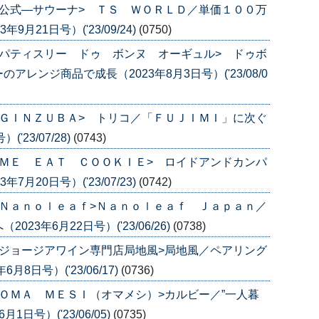
公式―サウーナ> ＴＳ ＷＯＲＬＤ／単価１００万
月21日号）('23/09/24)
(0750)
パティスリー ドゥ ボンヌ オーギュル> ドゥボ
レンジ商品で成長（2023年8月3日号）('23/08/0
ＧＩＮＺＵＢＡ> トリコ／「ＦＵＪＩＭＩ」に次ぐ
'23/07/28)
(0743)
ＭＥ ＥＡＴ ＣＯＯＫＩＥ> ロイドアンドカンパ
月20日号）('23/07/23)
(0742)
Ｎａｎｏｌｅａｆ>Ｎａｎｏｌｅａｆ Ｊａｐａｎ／
3年6月22日号）('23/06/26)
(0738)
ジョージアワイン専門店局地風>局地風／ペアリング
8日号）('23/06/17)
(0736)
ＯＭＡ ＭＥＳＩ（オマメシ）>カルビー／”一人暮
日号）('23/06/05)
(0735)