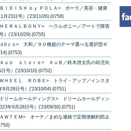
ＢＩＤＩＳＨ ｂｙ ＰＯＬＡ> ポーラ／美容・健康
3日号）('23/11/26)
(0758)
ＨＥＲＡＬＢＯＮＹ> ヘラルボニー／アートで障害
'23/10/29)
(0755)
ｄōｚｏ> 大和／９０種超のテーマ選べる選択型ギ
14)
(0753)
Ａｕｂ ｓｔｏｒｅ> ＡｕＢ／鈴木啓太氏の幼児向
）('23/10/10)
(0752)
ＷＨＥＥＬ ＲＯＢＥ> トライ・アップ／インスタ
8日号）('23/10/04)
(0751)
ドリームホールディングス> ドリームホールディン
9月28日号）('23/09/30)
(0751)
ＡＷＴＥＭ> オーテ／まめな連絡で定期便解約防止
0750)