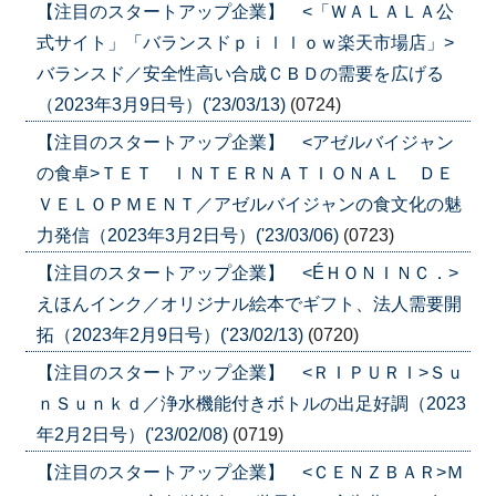
【注目のスタートアップ企業】 <「ＷＡＬＡＬＡ公
式サイト」「バランスドｐｉｌｌｏｗ楽天市場店」>
バランスド／安全性高い合成ＣＢＤの需要を広げる
（2023年3月9日号）('23/03/13)
(0724)
【注目のスタートアップ企業】 <アゼルバイジャン
の食卓>ＴＥＴ ＩＮＴＥＲＮＡＴＩＯＮＡＬ ＤＥ
ＶＥＬＯＰＭＥＮＴ／アゼルバイジャンの食文化の魅
力発信（2023年3月2日号）('23/03/06)
(0723)
【注目のスタートアップ企業】 <ÉＨＯＮＩＮＣ．>
えほんインク／オリジナル絵本でギフト、法人需要開
拓（2023年2月9日号）('23/02/13)
(0720)
【注目のスタートアップ企業】 <ＲＩＰＵＲＩ>Ｓｕ
ｎＳｕｎｋｄ／浄水機能付きボトルの出足好調（2023
年2月2日号）('23/02/08)
(0719)
【注目のスタートアップ企業】 <ＣＥＮＺＢＡＲ>Ｍ