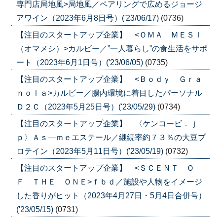
専門店局地風>局地風／ペアリングで広めるジョージ
アワイン（2023年6月8日号）('23/06/17)
(0736)
【注目のスタートアップ企業】 <ＯＭＡ ＭＥＳＩ
（オマメシ）>カルビー／”一人暮らし”の食生活をサポ
ート（2023年6月1日号）('23/06/05)
(0735)
【注目のスタートアップ企業】 <Ｂｏｄｙ Ｇｒａ
ｎｏｌａ>カルビー／腸内環境に着目したパーソナル
Ｄ２Ｃ（2023年5月25日号）('23/05/29)
(0734)
【注目のスタートアップ企業】 〈ケンコービ．ｊ
ｐ〉Ａｓ―ｍｅエステール／継続率約７３％の大豆プ
ロテイン（2023年5月11日号）('23/05/19)
(0732)
【注目のスタートアップ企業】 <ＳＣＥＮＴ Ｏ
Ｆ ＴＨＥ ＯＮＥ>ｆｂｄ／施設や人物をイメージ
した香りがヒット（2023年4月27日・5月4日合併号）
('23/05/15)
(0731)