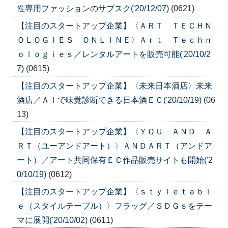
性専用ファッションのサブスク('20/12/07)
(0621)
【注目のスタートアップ企業】〈ＡＲＴ ＴＥＣＨＮ
ＯＬＯＧＩＥＳ ＯＮＬＩＮＥ〉Ａｒｔ Ｔｅｃｈｎ
ｏｌｏｇｉｅｓ／レンタルアートを販売可能('20/10/2
7)
(0615)
【注目のスタートアップ企業】〈未来日本酒店〉未来
酒店／ＡＩで味覚診断できる日本酒ＥＣ('20/10/19)
(06
13)
【注目のスタートアップ企業】〈ＹＯＵ ＡＮＤ Ａ
ＲＴ（ユーアンドアート）〉ＡＮＤＡＲＴ（アンドア
ート）／アート共同保有ＥＣ作品販売サイトも開始('2
0/10/19)
(0612)
【注目のスタートアップ企業】〈ｓｔｙｌｅｔａｂｌ
ｅ（スタイルテーブル）〉フラッグ／ＳＤＧｓをテー
マに展開('20/10/02)
(0611)