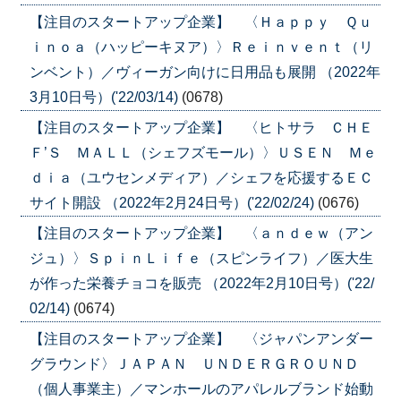
【注目のスタートアップ企業】 〈Ｈａｐｐｙ Ｑｕ
ｉｎｏａ（ハッピーキヌア）〉Ｒｅｉｎｖｅｎｔ（リ
ンベント）／ヴィーガン向けに日用品も展開 （2022年
3月10日号）('22/03/14)
(0678)
【注目のスタートアップ企業】 〈ヒトサラ ＣＨＥ
Ｆ’Ｓ ＭＡＬＬ（シェフズモール）〉ＵＳＥＮ Ｍｅ
ｄｉａ（ユウセンメディア）／シェフを応援するＥＣ
サイト開設 （2022年2月24日号）('22/02/24)
(0676)
【注目のスタートアップ企業】 〈ａｎｄｅｗ（アン
ジュ）〉ＳｐｉｎＬｉｆｅ（スピンライフ）／医大生
が作った栄養チョコを販売 （2022年2月10日号）('22/
02/14)
(0674)
【注目のスタートアップ企業】 〈ジャパンアンダー
グラウンド〉ＪＡＰＡＮ ＵＮＤＥＲＧＲＯＵＮＤ
（個人事業主）／マンホールのアパレルブランド始動