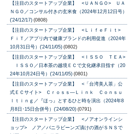
【注目のスタートアップ企業】 <ＵＡＮＧＯ> ＵＡ
ＮＧＯ／コンサル付きの玄米食（2024年12月12日号）
('24/12/17)
(0808)
【注目のスタートアップ企業】 <ＬｉｆｅＦｉｔ>
ＦｉＴ／アプリ内で健康ブランドの利用促進（2024年
10月31日号）('24/11/05)
(0802)
【注目のスタートアップ企業】 <ＩＳＳＯ ＴＥＡ>
ＩＳＳＯ／日本茶の越境ＥＣで文化継承目指す（20
24年10月24日号）('24/11/05)
(0801)
【注目のスタートアップ企業】 <「台湾美人茶」公
式ＥＣサイト> Ｃｒｏｓｓ―Ｌｉｎｋ Ｃｏｎｓｕ
ｌｔｉｎｇ／『ほっ』とするひと時を演出（2024年8
月8日･15日合併号）('24/08/20)
(0791)
【注目のスタートアップ企業】 <ノアオンラインシ
ョップ> ノア／バニラビーンズ漬けの酒がＳＮＳで