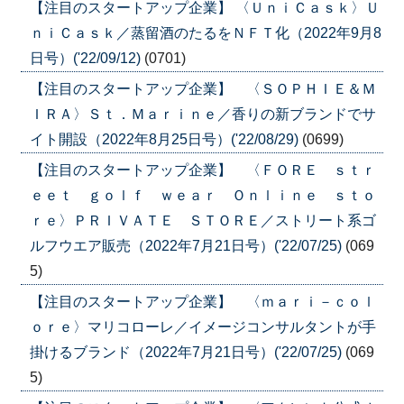
【注目のスタートアップ企業】 〈ＵｎｉＣａｓｋ〉Ｕ
ｎｉＣａｓｋ／蒸留酒のたるをＮＦＴ化（2022年9月8
日号）('22/09/12)
(0701)
【注目のスタートアップ企業】 〈ＳＯＰＨＩＥ＆Ｍ
ＩＲＡ〉Ｓｔ．Ｍａｒｉｎｅ／香りの新ブランドでサ
イト開設（2022年8月25日号）('22/08/29)
(0699)
【注目のスタートアップ企業】 〈ＦＯＲＥ ｓｔｒ
ｅｅｔ ｇｏｌｆ ｗｅａｒ Ｏｎｌｉｎｅ ｓｔｏ
ｒｅ〉ＰＲＩＶＡＴＥ ＳＴＯＲＥ／ストリート系ゴ
ルフウエア販売（2022年7月21日号）('22/07/25)
(069
5)
【注目のスタートアップ企業】 〈ｍａｒｉ－ｃｏｌ
ｏｒｅ〉マリコローレ／イメージコンサルタントが手
掛けるブランド（2022年7月21日号）('22/07/25)
(069
5)