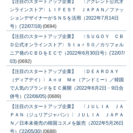
【注目のスタートアップ企業】 〈アクレント公式オ
ンラインストア〉ＬＩＦＥＳＴ ＪＡＰＡＮ／ファッ
ションデザイナーがＳＮＳを活用（2022年7月14日
号）('22/07/18)
(0694)
【注目のスタートアップ企業】 〈ＳＵＧＯＹ ＣＢ
Ｄ公式オンラインストア〉Ｓｔａｒ５０／カリフォル
ニア発のＣＢＤをＥＣで（2022年6月30日号）('22/07/
03)
(0692)
【注目のスタートアップ企業】 〈ＤＥＡＲＤＡＹ
（ディアデイ）〉Ａｎｄ Ｍｅ（アンドミー）／韓国
で人気のブランドをＥＣ展開（2022年6月2日・9日合
併号）('22/06/05)
(0689)
【注目のスタートアップ企業】 〈ＪＵＬＩＡ ＪＡ
ＰＡＮ（ジュリアジャパン）〉ＪＵＬＩＡ ＪＡＰＡ
Ｎ／日本未発売の韓国コスメを販売（2022年5月26日
号）('22/05/30)
(0688)