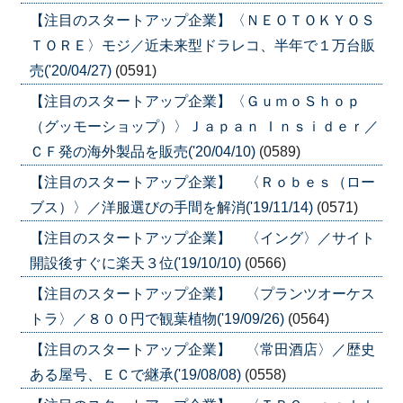
【注目のスタートアップ企業】〈ＮＥＯＴＯＫＹＯＳ
ＴＯＲＥ〉モジ／近未来型ドラレコ、半年で１万台販
売('20/04/27)
(0591)
【注目のスタートアップ企業】〈ＧｕｍｏＳｈｏｐ
（グッモーショップ）〉Ｊａｐａｎ Ｉｎｓｉｄｅｒ／
ＣＦ発の海外製品を販売('20/04/10)
(0589)
【注目のスタートアップ企業】 〈Ｒｏｂｅｓ（ロー
ブス）〉／洋服選びの手間を解消('19/11/14)
(0571)
【注目のスタートアップ企業】 〈イング〉／サイト
開設後すぐに楽天３位('19/10/10)
(0566)
【注目のスタートアップ企業】 〈プランツオーケス
トラ〉／８００円で観葉植物('19/09/26)
(0564)
【注目のスタートアップ企業】 〈常田酒店〉／歴史
ある屋号、ＥＣで継承('19/08/08)
(0558)