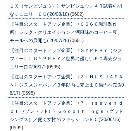
ＵＸ（サンビジュウ）〉サンビジュウ／ＡＲ試着可能
なジュエリーＥＣ('20/08/18)
(0602)
【注目のスタートアップ企業】〈０５６６珈琲製作
所〉レック・クリエイション／酒風味のコーヒー豆、
モールへの展開も('20/07/28)
(0601)
【注目のスタートアップ企業】〈ＧＹＰＰＨＹ（ジプ
フィー）〉ＧＹＰＰＨＹ／世界に優しいＥＣ専売ジュ
エリー('20/06/17)
(0595)
【注目のスタートアップ企業】〈ＺＩＮＵＳ ＪＡＰＡ
Ｎ〉ジヌスジャパン／３年以内に売上１０億円へ('20/0
6/17)
(0595)
【注目のスタートアップ企業】〈７．（ｓｅｖｅｎ ｄ
ｏｔ セブンドット）〉ＧｏｏｄＴｈｉｎｇｓ（グッド
シングス）／働く女性のファッションＥＣ('20/06/16)
(0595)