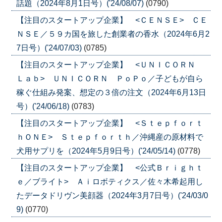
話題（2024年8月1日号）('24/08/07)
(0790)
【注目のスタートアップ企業】 <ＣＥＮＳＥ> ＣＥ
ＮＳＥ／５９カ国を旅した創業者の香水（2024年6月2
7日号）('24/07/03)
(0785)
【注目のスタートアップ企業】 <ＵＮＩＣＯＲＮ
Ｌａｂ> ＵＮＩＣＯＲＮ ＰｏＰｏ／子どもが自ら
稼ぐ仕組み発案、想定の３倍の注文（2024年6月13日
号）('24/06/18)
(0783)
【注目のスタートアップ企業】 <Ｓｔｅｐｆｏｒｔ
ｈＯＮＥ> Ｓｔｅｐｆｏｒｔｈ／沖縄産の原材料で
犬用サプリを（2024年5月9日号）('24/05/14)
(0778)
【注目のスタートアップ企業】 <公式Ｂｒｉｇｈｔ
ｅ／ブライト> Ａｉロボティクス／佐々木希起用し
たデータドリヴン美顔器（2024年3月7日号）('24/03/0
9)
(0770)