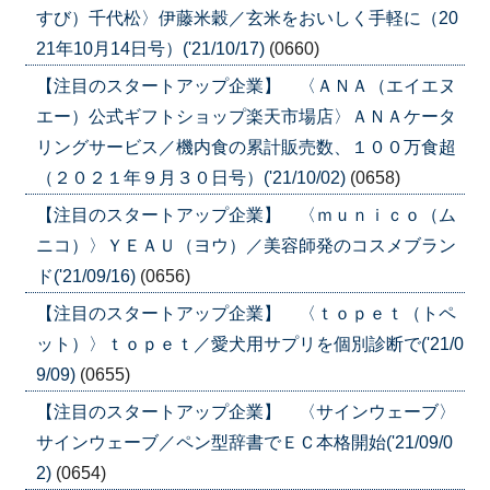
すび）千代松〉伊藤米穀／玄米をおいしく手軽に（20
21年10月14日号）('21/10/17)
(0660)
【注目のスタートアップ企業】 〈ＡＮＡ（エイエヌ
エー）公式ギフトショップ楽天市場店〉ＡＮＡケータ
リングサービス／機内食の累計販売数、１００万食超
（２０２１年９月３０日号）('21/10/02)
(0658)
【注目のスタートアップ企業】 〈ｍｕｎｉｃｏ（ム
ニコ）〉ＹＥＡＵ（ヨウ）／美容師発のコスメブラン
ド('21/09/16)
(0656)
【注目のスタートアップ企業】 〈ｔｏｐｅｔ（トペ
ット）〉ｔｏｐｅｔ／愛犬用サプリを個別診断で('21/0
9/09)
(0655)
【注目のスタートアップ企業】 〈サインウェーブ〉
サインウェーブ／ペン型辞書でＥＣ本格開始('21/09/0
2)
(0654)