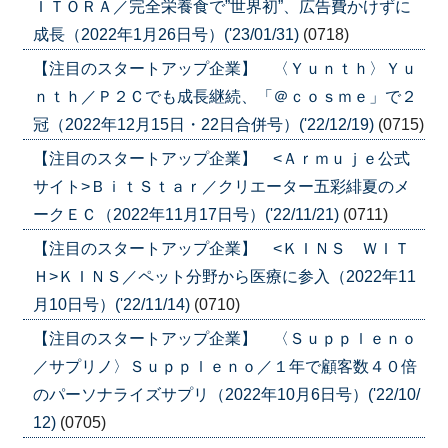
ＩＴＯＲＡ／完全栄養食で”世界初”、広告費かけずに
成長（2022年1月26日号）('23/01/31)
(0718)
【注目のスタートアップ企業】 〈Ｙｕｎｔｈ〉Ｙｕ
ｎｔｈ／Ｐ２Ｃでも成長継続、「＠ｃｏｓｍｅ」で２
冠（2022年12月15日・22日合併号）('22/12/19)
(0715)
【注目のスタートアップ企業】 <Ａｒｍｕｊｅ公式
サイト>ＢｉｔＳｔａｒ／クリエーター五彩緋夏のメ
ークＥＣ（2022年11月17日号）('22/11/21)
(0711)
【注目のスタートアップ企業】 <ＫＩＮＳ ＷＩＴ
Ｈ>ＫＩＮＳ／ペット分野から医療に参入（2022年11
月10日号）('22/11/14)
(0710)
【注目のスタートアップ企業】 〈Ｓｕｐｐｌｅｎｏ
／サプリノ〉Ｓｕｐｐｌｅｎｏ／１年で顧客数４０倍
のパーソナライズサプリ（2022年10月6日号）('22/10/
12)
(0705)