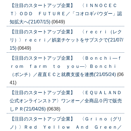
【注目のスタートアップ企業】 〈ＩＮＮＯＣＥＣ
Ｔ〉ＯＤＤ ＦＵＴＵＲＥ／「コオロギパウダー」認
知拡大へ('21/07/15)
(0649)
【注目のスタートアップ企業】 〈ｒｅｃｒｉ（レク
リ）〉ｒｅｃｒｉ／娯楽チケットをサブスクで('21/07/
15)
(0649)
【注目のスタートアップ企業】 〈Ｂｏｎｃｈｉ―ｆ
ｒｏｍ ｆａｒｍ ｔｏ ｙｏｕ―〉Ｂｏｎｃｈｉ
（ボンチ）／産直ＥＣと就農支援を連携('21/05/24)
(06
41)
【注目のスタートアップ企業】 〈ＥＱＵＡＬＡＮＤ
公式オンラインストア〉ワンオー／全商品０円で販売
しＰＲ('21/04/26)
(0638)
【注目のスタートアップ企業】 〈Ｇｒｉｎｏ（グリ
ノ）〉Ｒｅｄ Ｙｅｌｌｏｗ Ａｎｄ Ｇｒｅｅｎ／