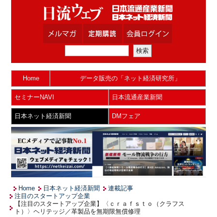
Home
データ販売の「ネット経済研究所」
セミナーNAVI
日本流通産業新聞
日本ネット経済新聞
DMフェア
Home
日本ネット経済新聞
連載記事
注目のスタートアップ企業
【注目のスタートアップ企業】〈ｃｒａｆｓｔｏ（クラフス
ト）〉ヘリテッジ／革製品を無期限無償修理