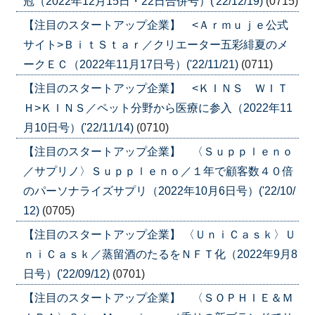
冠（2022年12月15日・22日合併号）('22/12/19)
(0715)
【注目のスタートアップ企業】 <Ａｒｍｕｊｅ公式
サイト>ＢｉｔＳｔａｒ／クリエーター五彩緋夏のメ
ークＥＣ（2022年11月17日号）('22/11/21)
(0711)
【注目のスタートアップ企業】 <ＫＩＮＳ ＷＩＴ
Ｈ>ＫＩＮＳ／ペット分野から医療に参入（2022年11
月10日号）('22/11/14)
(0710)
【注目のスタートアップ企業】 〈Ｓｕｐｐｌｅｎｏ
／サプリノ〉Ｓｕｐｐｌｅｎｏ／１年で顧客数４０倍
のパーソナライズサプリ（2022年10月6日号）('22/10/
12)
(0705)
【注目のスタートアップ企業】 〈ＵｎｉＣａｓｋ〉Ｕ
ｎｉＣａｓｋ／蒸留酒のたるをＮＦＴ化（2022年9月8
日号）('22/09/12)
(0701)
【注目のスタートアップ企業】 〈ＳＯＰＨＩＥ＆Ｍ