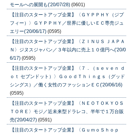
モールへの展開も('20/07/28)
(0601)
【注目のスタートアップ企業】〈ＧＹＰＰＨＹ（ジプ
フィー）〉ＧＹＰＰＨＹ／世界に優しいＥＣ専売ジュ
エリー('20/06/17)
(0595)
【注目のスタートアップ企業】〈ＺＩＮＵＳ ＪＡＰＡ
Ｎ〉ジヌスジャパン／３年以内に売上１０億円へ('20/0
6/17)
(0595)
【注目のスタートアップ企業】〈７．（ｓｅｖｅｎ ｄ
ｏｔ セブンドット）〉ＧｏｏｄＴｈｉｎｇｓ（グッド
シングス）／働く女性のファッションＥＣ('20/06/16)
(0595)
【注目のスタートアップ企業】〈ＮＥＯＴＯＫＹＯＳ
ＴＯＲＥ〉モジ／近未来型ドラレコ、半年で１万台販
売('20/04/27)
(0591)
【注目のスタートアップ企業】〈ＧｕｍｏＳｈｏｐ