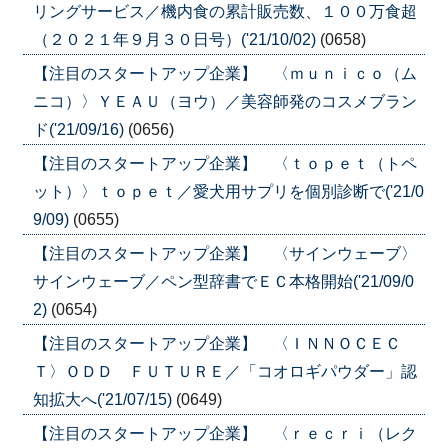
リングサービス／機内食の累計販売数、１００万食超
（２０２１年９月３０日号）('21/10/02)
(0658)
【注目のスタートアップ企業】 〈ｍｕｎｉｃｏ（ム
ニコ）〉ＹＥＡＵ（ヨウ）／美容師発のコスメブラン
ド('21/09/16)
(0656)
【注目のスタートアップ企業】 〈ｔｏｐｅｔ（トペ
ット）〉ｔｏｐｅｔ／愛犬用サプリを個別診断で('21/0
9/09)
(0655)
【注目のスタートアップ企業】 〈サインウェーブ〉
サインウェーブ／ペン型辞書でＥＣ本格開始('21/09/0
2)
(0654)
【注目のスタートアップ企業】 〈ＩＮＮＯＣＥＣ
Ｔ〉ＯＤＤ ＦＵＴＵＲＥ／「コオロギパウダー」認
知拡大へ('21/07/15)
(0649)
【注目のスタートアップ企業】 〈ｒｅｃｒｉ（レク