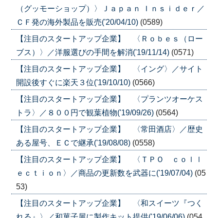
（グッモーショップ）〉Ｊａｐａｎ Ｉｎｓｉｄｅｒ／
ＣＦ発の海外製品を販売('20/04/10)
(0589)
【注目のスタートアップ企業】 〈Ｒｏｂｅｓ（ロー
ブス）〉／洋服選びの手間を解消('19/11/14)
(0571)
【注目のスタートアップ企業】 〈イング〉／サイト
開設後すぐに楽天３位('19/10/10)
(0566)
【注目のスタートアップ企業】 〈プランツオーケス
トラ〉／８００円で観葉植物('19/09/26)
(0564)
【注目のスタートアップ企業】 〈常田酒店〉／歴史
ある屋号、ＥＣで継承('19/08/08)
(0558)
【注目のスタートアップ企業】 〈ＴＰＯ ｃｏｌｌ
ｅｃｔｉｏｎ〉／商品の更新数を武器に('19/07/04)
(05
53)
【注目のスタートアップ企業】 〈和スイーツ『つく
れる』〉／和菓子屋に製作キット提供('19/06/06)
(054