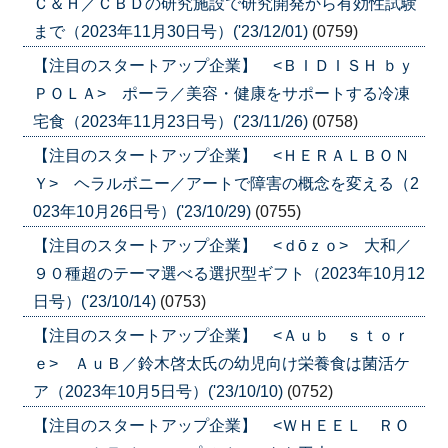
Ｃ＆Ｈ／ＣＢＤの研究施設で研究開発から有効性試験
まで（2023年11月30日号）('23/12/01)
(0759)
【注目のスタートアップ企業】 <ＢＩＤＩＳＨ ｂｙ
ＰＯＬＡ> ポーラ／美容・健康をサポートする冷凍
宅食（2023年11月23日号）('23/11/26)
(0758)
【注目のスタートアップ企業】 <ＨＥＲＡＬＢＯＮ
Ｙ> ヘラルボニー／アートで障害の概念を変える（2
023年10月26日号）('23/10/29)
(0755)
【注目のスタートアップ企業】 <ｄōｚｏ> 大和／
９０種超のテーマ選べる選択型ギフト（2023年10月12
日号）('23/10/14)
(0753)
【注目のスタートアップ企業】 <Ａｕｂ ｓｔｏｒ
ｅ> ＡｕＢ／鈴木啓太氏の幼児向け栄養食は菌活ケ
ア（2023年10月5日号）('23/10/10)
(0752)
【注目のスタートアップ企業】 <ＷＨＥＥＬ ＲＯ