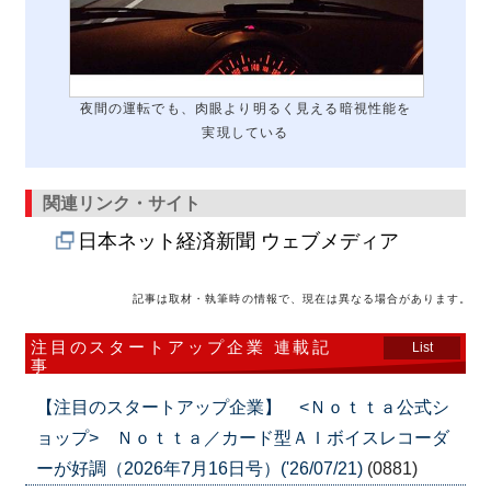
夜間の運転でも、肉眼より明るく見える暗視性能を
実現している
関連リンク・サイト
日本ネット経済新聞 ウェブメディア
記事は取材・執筆時の情報で、現在は異なる場合があります。
注目のスタートアップ企業 連載記
List
事
【注目のスタートアップ企業】 <Ｎｏｔｔａ公式シ
ョップ> Ｎｏｔｔａ／カード型ＡＩボイスレコーダ
ーが好調（2026年7月16日号）('26/07/21)
(0881)