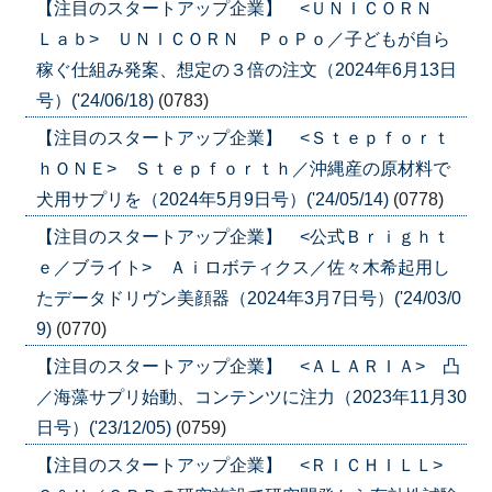
【注目のスタートアップ企業】 <ＵＮＩＣＯＲＮ
Ｌａｂ> ＵＮＩＣＯＲＮ ＰｏＰｏ／子どもが自ら
稼ぐ仕組み発案、想定の３倍の注文（2024年6月13日
号）('24/06/18)
(0783)
【注目のスタートアップ企業】 <Ｓｔｅｐｆｏｒｔ
ｈＯＮＥ> Ｓｔｅｐｆｏｒｔｈ／沖縄産の原材料で
犬用サプリを（2024年5月9日号）('24/05/14)
(0778)
【注目のスタートアップ企業】 <公式Ｂｒｉｇｈｔ
ｅ／ブライト> Ａｉロボティクス／佐々木希起用し
たデータドリヴン美顔器（2024年3月7日号）('24/03/0
9)
(0770)
【注目のスタートアップ企業】 <ＡＬＡＲＩＡ> 凸
／海藻サプリ始動、コンテンツに注力（2023年11月30
日号）('23/12/05)
(0759)
【注目のスタートアップ企業】 <ＲＩＣＨＩＬＬ>