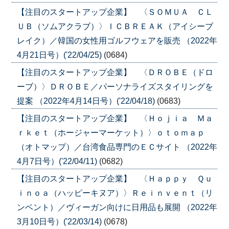
【注目のスタートアップ企業】 〈ＳＯＭＵＡ ＣＬ
ＵＢ（ソムアクラブ）〉ＩＣＢＲＥＡＫ（アイシーブ
レイク）／韓国の女性用ゴルフウェアを販売 （2022年
4月21日号）('22/04/25)
(0684)
【注目のスタートアップ企業】 〈ＤＲＯＢＥ（ドロ
ーブ）〉ＤＲＯＢＥ／パーソナライズスタイリングを
提案 （2022年4月14日号）('22/04/18)
(0683)
【注目のスタートアップ企業】 〈Ｈｏｊｉａ Ｍａ
ｒｋｅｔ（ホージャーマーケット）〉ｏｔｏｍａｐ
（オトマップ）／台湾食品専門のＥＣサイト （2022年
4月7日号）('22/04/11)
(0682)
【注目のスタートアップ企業】 〈Ｈａｐｐｙ Ｑｕ
ｉｎｏａ（ハッピーキヌア）〉Ｒｅｉｎｖｅｎｔ（リ
ンベント）／ヴィーガン向けに日用品も展開 （2022年
3月10日号）('22/03/14)
(0678)