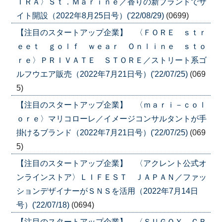
ＩＲＡ〉Ｓｔ．Ｍａｒｉｎｅ／香りの新ブランドでサ
イト開設（2022年8月25日号）('22/08/29)
(0699)
【注目のスタートアップ企業】 〈ＦＯＲＥ ｓｔｒ
ｅｅｔ ｇｏｌｆ ｗｅａｒ Ｏｎｌｉｎｅ ｓｔｏ
ｒｅ〉ＰＲＩＶＡＴＥ ＳＴＯＲＥ／ストリート系ゴ
ルフウエア販売（2022年7月21日号）('22/07/25)
(069
5)
【注目のスタートアップ企業】 〈ｍａｒｉ－ｃｏｌ
ｏｒｅ〉マリコローレ／イメージコンサルタントが手
掛けるブランド（2022年7月21日号）('22/07/25)
(069
5)
【注目のスタートアップ企業】 〈アクレント公式オ
ンラインストア〉ＬＩＦＥＳＴ ＪＡＰＡＮ／ファッ
ションデザイナーがＳＮＳを活用（2022年7月14日
号）('22/07/18)
(0694)
【注目のスタートアップ企業】 〈ＳＵＧＯＹ ＣＢ