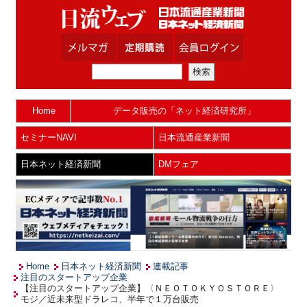
Home
データ販売の「ネット経済研究所」
セミナーNAVI
日本流通産業新聞
日本ネット経済新聞
DMフェア
Home
日本ネット経済新聞
連載記事
注目のスタートアップ企業
【注目のスタートアップ企業】〈ＮＥＯＴＯＫＹＯＳＴＯＲＥ〉
モジ／近未来型ドラレコ、半年で１万台販売