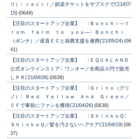
リ）〉ｒｅｃｒｉ／娯楽チケットをサブスクで('21/07/
15)
(0649)
【注目のスタートアップ企業】 〈Ｂｏｎｃｈｉ―ｆ
ｒｏｍ ｆａｒｍ ｔｏ ｙｏｕ―〉Ｂｏｎｃｈｉ
（ボンチ）／産直ＥＣと就農支援を連携('21/05/24)
(06
41)
【注目のスタートアップ企業】 〈ＥＱＵＡＬＡＮＤ
公式オンラインストア〉ワンオー／全商品０円で販売
しＰＲ('21/04/26)
(0638)
【注目のスタートアップ企業】 〈Ｇｒｉｎｏ（グリ
ノ）〉Ｒｅｄ Ｙｅｌｌｏｗ Ａｎｄ Ｇｒｅｅｎ／
ＣＦで事前にファンを獲得('21/04/26)
(0638)
【注目のスタートアップ企業】 〈ＳｈｉｎｋｏＱ〉
ＳｈｉｎｋｏＱ／髪を汚さないヘアケア('21/04/19)
(06
37)