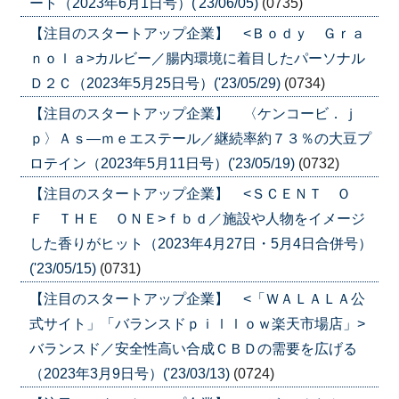
ート（2023年6月1日号）('23/06/05)
(0735)
【注目のスタートアップ企業】 <Ｂｏｄｙ Ｇｒａ
ｎｏｌａ>カルビー／腸内環境に着目したパーソナル
Ｄ２Ｃ（2023年5月25日号）('23/05/29)
(0734)
【注目のスタートアップ企業】 〈ケンコービ．ｊ
ｐ〉Ａｓ―ｍｅエステール／継続率約７３％の大豆プ
ロテイン（2023年5月11日号）('23/05/19)
(0732)
【注目のスタートアップ企業】 <ＳＣＥＮＴ Ｏ
Ｆ ＴＨＥ ＯＮＥ>ｆｂｄ／施設や人物をイメージ
した香りがヒット（2023年4月27日・5月4日合併号）
('23/05/15)
(0731)
【注目のスタートアップ企業】 <「ＷＡＬＡＬＡ公
式サイト」「バランスドｐｉｌｌｏｗ楽天市場店」>
バランスド／安全性高い合成ＣＢＤの需要を広げる
（2023年3月9日号）('23/03/13)
(0724)