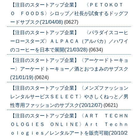
【注目のスタートアップ企業】 〈ＰＥＴＯＫＯＴ
Ｏ ＦＯＯＤＳ〉シロップ／社長が試食するドッグフ
ードサブスク('21/04/08)
(0627)
【注目のスタートアップ企業】 〈パラダイスコーヒ
ーロースターズ〉ＡＬＰＡＣＡ（アルパカ）／ハワイ
のコーヒーを日本で展開('21/03/28)
(0634)
【注目のスタートアップ企業】〈アーケードトーキョ
ー〉アーケードトーキョー／酒とおつまみのサブスク
('21/01/19)
(0624)
【注目のスタートアップ企業】〈メンズファッション
レンタルサービスＳＥＬＥＣＴ〉やさしくねっと／男
性専用ファッションのサブスク('20/12/07)
(0621)
【注目のスタートアップ企業】〈ＡＲＴ ＴＥＣＨＮ
ＯＬＯＧＩＥＳ ＯＮＬＩＮＥ〉Ａｒｔ Ｔｅｃｈｎ
ｏｌｏｇｉｅｓ／レンタルアートを販売可能('20/10/2