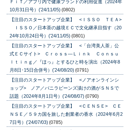
ＦｉＴ／アプリ内で健康ブランドの利用促進（2024年
10月31日号）('24/11/05)
(0802)
【注目のスタートアップ企業】 <ＩＳＳＯ ＴＥＡ>
ＩＳＳＯ／日本茶の越境ＥＣで文化継承目指す（20
24年10月24日号）('24/11/05)
(0801)
【注目のスタートアップ企業】 <「台湾美人茶」公
式ＥＣサイト> Ｃｒｏｓｓ―Ｌｉｎｋ Ｃｏｎｓｕ
ｌｔｉｎｇ／『ほっ』とするひと時を演出（2024年8
月8日･15日合併号）('24/08/20)
(0791)
【注目のスタートアップ企業】 <ノアオンラインシ
ョップ> ノア／バニラビーンズ漬けの酒がＳＮＳで
話題（2024年8月1日号）('24/08/07)
(0790)
【注目のスタートアップ企業】 <ＣＥＮＳＥ> ＣＥ
ＮＳＥ／５９カ国を旅した創業者の香水（2024年6月2
7日号）('24/07/03)
(0785)