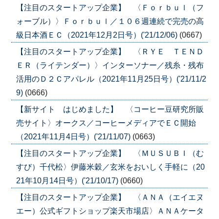
【注目のスタートアップ企業】 〈Ｆｏｒｂｕｌ（フ
ォーブル）〉Ｆｏｒｂｕｌ／１０６週連続で完売の高
級日本酒ＥＣ（2021年12月2日号）('21/12/06)
(0667)
【注目のスタートアップ企業】 〈ＲＹＥ ＴＥＮＤ
ＥＲ（ライテンダー）〉インターソナー／残糸・残布
活用のＤ２Ｃアパレル（2021年11月25日号）('21/11/2
9)
(0666)
【新サイト はじめました】 〈コーヒー豆研究所販
売サイト〉オークス／コーヒーメディアでＥＣ開始
（2021年11月4日号）('21/11/07)
(0663)
【注目のスタートアップ企業】 〈ＭＵＳＵＢＩ（む
すび）千代松〉伊藤米穀／玄米をおいしく手軽に（20
21年10月14日号）('21/10/17)
(0660)
【注目のスタートアップ企業】 〈ＡＮＡ（エイエヌ
エー）公式ギフトショップ楽天市場店〉ＡＮＡケータ