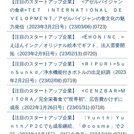
【注目のスタートアップ企業】 <アゼルバイジャン
の食卓>ＴＥＴ ＩＮＴＥＲＮＡＴＩＯＮＡＬ ＤＥ
ＶＥＬＯＰＭＥＮＴ／アゼルバイジャンの食文化の魅
力発信（2023年3月2日号）('23/03/06)
(0723)
【注目のスタートアップ企業】 <ÉＨＯＮＩＮＣ．>
えほんインク／オリジナル絵本でギフト、法人需要開
拓（2023年2月9日号）('23/02/13)
(0720)
【注目のスタートアップ企業】 <ＲＩＰＵＲＩ>Ｓｕ
ｎＳｕｎｋｄ／浄水機能付きボトルの出足好調（2023
年2月2日号）('23/02/08)
(0719)
【注目のスタートアップ企業】 <ＣＥＮＺＢＡＲ>Ｍ
ＩＴＯＲＡ／完全栄養食で”世界初”、広告費かけずに
成長（2022年1月26日号）('23/01/31)
(0718)
【注目のスタートアップ企業】 〈Ｙｕｎｔｈ〉Ｙｕ
ｎｔｈ／Ｐ２Ｃでも成長継続、「＠ｃｏｓｍｅ」で２