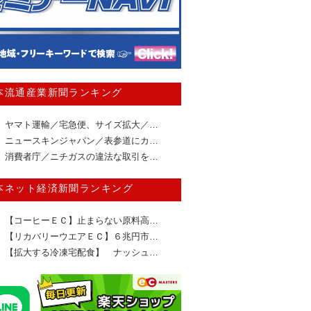
本流通産業新聞ランキング
ヤマト運輸／宅急便、サイズ拡大／…
ニュースキンジャパン／表参道にカ…
消費者庁／ニチガスの違法な取引を…
本ネット経済新聞ランキング
【コーヒーＥＣ】止まらない原料高…
【リカバリーウエアＥＣ】６兆円市…
【拡大する冷凍宅配食】 ナッシュ…