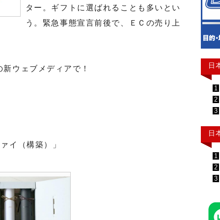
ター。ギフトに選ばれることも多いとい
う。緊急事態宣言前後で、ＥＣの売り上
日
の新ウェブメディアで！
1
2
3
日
ァイ（構築）」
1
2
3