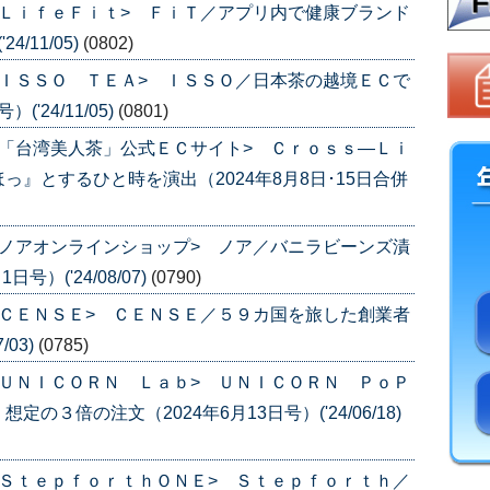
ＬｉｆｅＦｉｔ> ＦｉＴ／アプリ内で健康ブランド
/11/05)
(0802)
ＩＳＳＯ ＴＥＡ> ＩＳＳＯ／日本茶の越境ＥＣで
'24/11/05)
(0801)
「台湾美人茶」公式ＥＣサイト> Ｃｒｏｓｓ―Ｌｉ
』とするひと時を演出（2024年8月8日･15日合併
ノアオンラインショップ> ノア／バニラビーンズ漬
）('24/08/07)
(0790)
ＣＥＮＳＥ> ＣＥＮＳＥ／５９カ国を旅した創業者
/03)
(0785)
ＵＮＩＣＯＲＮ Ｌａｂ> ＵＮＩＣＯＲＮ ＰｏＰ
３倍の注文（2024年6月13日号）('24/06/18)
ＳｔｅｐｆｏｒｔｈＯＮＥ> Ｓｔｅｐｆｏｒｔｈ／