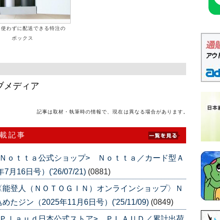
を使わずに配送できる特注の
ボックス
ブメディア
記事は取材・執筆時の情報で、現在は異なる場合があります。
連載記事
Ｎｏｔｔａ公式ショップ> Ｎｏｔｔａ／カード型Ａ
6日号）('26/07/21)
(0881)
〈能登人（ＮＯＴＯＧＩＮ）オンラインショップ〉Ｎ
ン（2025年11月6日号）('25/11/09)
(0849)
Ｐｌａｕｄ日本公式ストア> ＰＬＡＵＤ／累計出荷