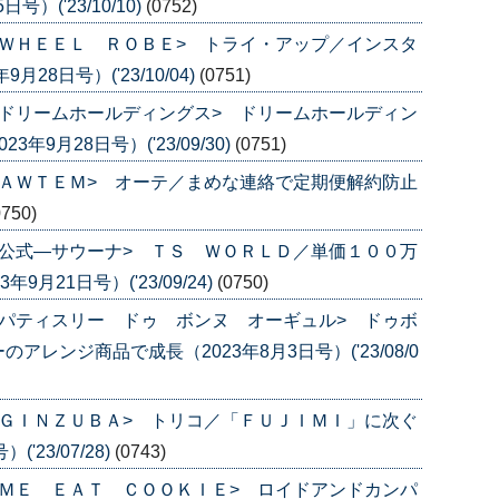
）('23/10/10)
(0752)
ＷＨＥＥＬ ＲＯＢＥ> トライ・アップ／インスタ
8日号）('23/10/04)
(0751)
ドリームホールディングス> ドリームホールディン
9月28日号）('23/09/30)
(0751)
ＡＷＴＥＭ> オーテ／まめな連絡で定期便解約防止
0750)
公式―サウーナ> ＴＳ ＷＯＲＬＤ／単価１００万
月21日号）('23/09/24)
(0750)
パティスリー ドゥ ボンヌ オーギュル> ドゥボ
レンジ商品で成長（2023年8月3日号）('23/08/0
ＧＩＮＺＵＢＡ> トリコ／「ＦＵＪＩＭＩ」に次ぐ
'23/07/28)
(0743)
ＭＥ ＥＡＴ ＣＯＯＫＩＥ> ロイドアンドカンパ