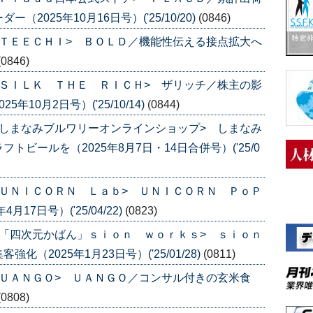
025年10月16日号）('25/10/20)
(0846)
ＴＥＥＣＨＩ> ＢＯＬＤ／機能性伝える接点拡大へ
(0846)
ＳＩＬＫ ＴＨＥ ＲＩＣＨ> ザリッチ／株主の影
10月2日号）('25/10/14)
(0844)
しまなみブルワリーオンラインショップ> しまなみ
ビールを（2025年8月7日・14日合併号）('25/0
ＵＮＩＣＯＲＮ Ｌａｂ> ＵＮＩＣＯＲＮ ＰｏＰ
7日号）('25/04/22)
(0823)
「四次元かばん」ｓｉｏｎ ｗｏｒｋｓ> ｓｉｏｎ
（2025年1月23日号）('25/01/28)
(0811)
ＵＡＮＧＯ> ＵＡＮＧＯ／コンサル付きの玄米食
(0808)