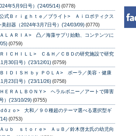
5月9日号）('24/05/14)
(0778)
公式Ｂｒｉｇｈｔｅ／ブライト> Ａｉロボティクス
（2024年3月7日号）('24/03/09)
(0770)
ＡＬＡＲＩＡ> 凸／海藻サプリ始動、コンテンツに
05)
(0759)
ＲＩＣＨＩＬＬ> Ｃ＆Ｈ／ＣＢＤの研究施設で研究
0日号）('23/12/01)
(0759)
ＢＩＤＩＳＨ ｂｙ ＰＯＬＡ> ポーラ／美容・健康
3日号）('23/11/26)
(0758)
ＨＥＲＡＬＢＯＮＹ> ヘラルボニー／アートで障害
'23/10/29)
(0755)
ｄōｚｏ> 大和／９０種超のテーマ選べる選択型ギ
14)
(0753)
Ａｕｂ ｓｔｏｒｅ> ＡｕＢ／鈴木啓太氏の幼児向