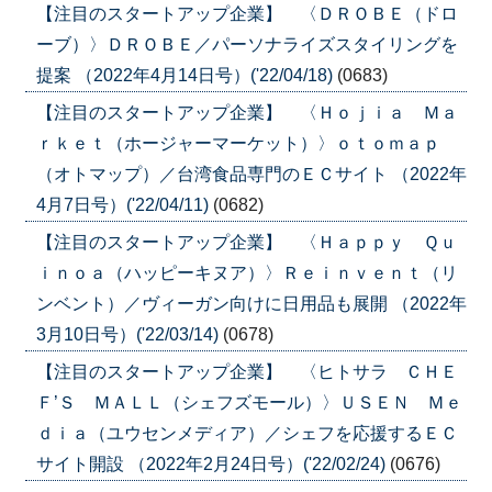
【注目のスタートアップ企業】 〈ＤＲＯＢＥ（ドロ
ーブ）〉ＤＲＯＢＥ／パーソナライズスタイリングを
提案 （2022年4月14日号）('22/04/18)
(0683)
【注目のスタートアップ企業】 〈Ｈｏｊｉａ Ｍａ
ｒｋｅｔ（ホージャーマーケット）〉ｏｔｏｍａｐ
（オトマップ）／台湾食品専門のＥＣサイト （2022年
4月7日号）('22/04/11)
(0682)
【注目のスタートアップ企業】 〈Ｈａｐｐｙ Ｑｕ
ｉｎｏａ（ハッピーキヌア）〉Ｒｅｉｎｖｅｎｔ（リ
ンベント）／ヴィーガン向けに日用品も展開 （2022年
3月10日号）('22/03/14)
(0678)
【注目のスタートアップ企業】 〈ヒトサラ ＣＨＥ
Ｆ’Ｓ ＭＡＬＬ（シェフズモール）〉ＵＳＥＮ Ｍｅ
ｄｉａ（ユウセンメディア）／シェフを応援するＥＣ
サイト開設 （2022年2月24日号）('22/02/24)
(0676)