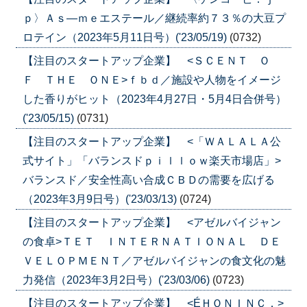
ｐ〉Ａｓ―ｍｅエステール／継続率約７３％の大豆プ
ロテイン（2023年5月11日号）('23/05/19)
(0732)
【注目のスタートアップ企業】 <ＳＣＥＮＴ Ｏ
Ｆ ＴＨＥ ＯＮＥ>ｆｂｄ／施設や人物をイメージ
した香りがヒット（2023年4月27日・5月4日合併号）
('23/05/15)
(0731)
【注目のスタートアップ企業】 <「ＷＡＬＡＬＡ公
式サイト」「バランスドｐｉｌｌｏｗ楽天市場店」>
バランスド／安全性高い合成ＣＢＤの需要を広げる
（2023年3月9日号）('23/03/13)
(0724)
【注目のスタートアップ企業】 <アゼルバイジャン
の食卓>ＴＥＴ ＩＮＴＥＲＮＡＴＩＯＮＡＬ ＤＥ
ＶＥＬＯＰＭＥＮＴ／アゼルバイジャンの食文化の魅
力発信（2023年3月2日号）('23/03/06)
(0723)
【注目のスタートアップ企業】 <ÉＨＯＮＩＮＣ．>