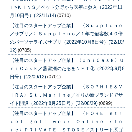
Ｈ>ＫＩＮＳ／ペット分野から医療に参入（2022年11
月10日号）('22/11/14)
(0710)
【注目のスタートアップ企業】 〈Ｓｕｐｐｌｅｎｏ
／サプリノ〉Ｓｕｐｐｌｅｎｏ／１年で顧客数４０倍
のパーソナライズサプリ（2022年10月6日号）('22/10/
12)
(0705)
【注目のスタートアップ企業】 〈ＵｎｉＣａｓｋ〉Ｕ
ｎｉＣａｓｋ／蒸留酒のたるをＮＦＴ化（2022年9月8
日号）('22/09/12)
(0701)
【注目のスタートアップ企業】 〈ＳＯＰＨＩＥ＆Ｍ
ＩＲＡ〉Ｓｔ．Ｍａｒｉｎｅ／香りの新ブランドでサ
イト開設（2022年8月25日号）('22/08/29)
(0699)
【注目のスタートアップ企業】 〈ＦＯＲＥ ｓｔｒ
ｅｅｔ ｇｏｌｆ ｗｅａｒ Ｏｎｌｉｎｅ ｓｔｏ
ｒｅ〉ＰＲＩＶＡＴＥ ＳＴＯＲＥ／ストリート系ゴ