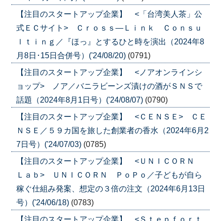
【注目のスタートアップ企業】 <「台湾美人茶」公
式ＥＣサイト> Ｃｒｏｓｓ―Ｌｉｎｋ Ｃｏｎｓｕ
ｌｔｉｎｇ／『ほっ』とするひと時を演出（2024年8
月8日･15日合併号）('24/08/20)
(0791)
【注目のスタートアップ企業】 <ノアオンラインシ
ョップ> ノア／バニラビーンズ漬けの酒がＳＮＳで
話題（2024年8月1日号）('24/08/07)
(0790)
【注目のスタートアップ企業】 <ＣＥＮＳＥ> ＣＥ
ＮＳＥ／５９カ国を旅した創業者の香水（2024年6月2
7日号）('24/07/03)
(0785)
【注目のスタートアップ企業】 <ＵＮＩＣＯＲＮ
Ｌａｂ> ＵＮＩＣＯＲＮ ＰｏＰｏ／子どもが自ら
稼ぐ仕組み発案、想定の３倍の注文（2024年6月13日
号）('24/06/18)
(0783)
【注目のスタートアップ企業】 <Ｓｔｅｐｆｏｒｔ