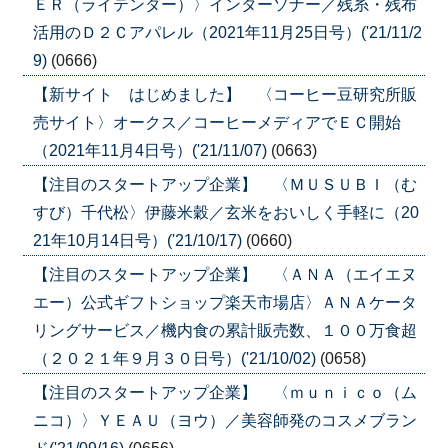
ＥＲ（ライテンダー）〉インターソナー／残糸・残布
活用のＤ２Ｃアパレル（2021年11月25日号）('21/11/2
9)
(0666)
【新サイト はじめました】 〈コーヒー豆研究所販
売サイト〉オークス／コーヒーメディアでＥＣ開始
（2021年11月4日号）('21/11/07)
(0663)
【注目のスタートアップ企業】 〈ＭＵＳＵＢＩ（む
すび）千代松〉伊藤米穀／玄米をおいしく手軽に（20
21年10月14日号）('21/10/17)
(0660)
【注目のスタートアップ企業】 〈ＡＮＡ（エイエヌ
エー）公式ギフトショップ楽天市場店〉ＡＮＡケータ
リングサービス／機内食の累計販売数、１００万食超
（２０２１年９月３０日号）('21/10/02)
(0658)
【注目のスタートアップ企業】 〈ｍｕｎｉｃｏ（ム
ニコ）〉ＹＥＡＵ（ヨウ）／美容師発のコスメブラン