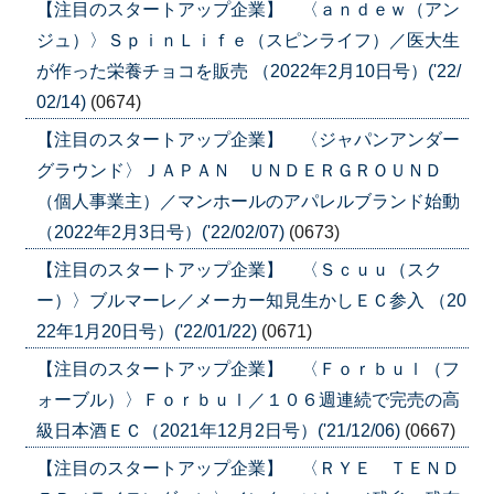
【注目のスタートアップ企業】 〈ａｎｄｅｗ（アン
ジュ）〉ＳｐｉｎＬｉｆｅ（スピンライフ）／医大生
が作った栄養チョコを販売 （2022年2月10日号）('22/
02/14)
(0674)
【注目のスタートアップ企業】 〈ジャパンアンダー
グラウンド〉ＪＡＰＡＮ ＵＮＤＥＲＧＲＯＵＮＤ
（個人事業主）／マンホールのアパレルブランド始動
（2022年2月3日号）('22/02/07)
(0673)
【注目のスタートアップ企業】 〈Ｓｃｕｕ（スク
ー）〉ブルマーレ／メーカー知見生かしＥＣ参入 （20
22年1月20日号）('22/01/22)
(0671)
【注目のスタートアップ企業】 〈Ｆｏｒｂｕｌ（フ
ォーブル）〉Ｆｏｒｂｕｌ／１０６週連続で完売の高
級日本酒ＥＣ（2021年12月2日号）('21/12/06)
(0667)
【注目のスタートアップ企業】 〈ＲＹＥ ＴＥＮＤ