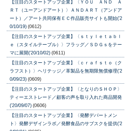
【注目のスタートアップ企業】〈ＹＯＵ ＡＮＤ Ａ
ＲＴ（ユーアンドアート）〉ＡＮＤＡＲＴ（アンドア
ート）／アート共同保有ＥＣ作品販売サイトも開始('2
0/10/19)
(0612)
【注目のスタートアップ企業】〈ｓｔｙｌｅｔａｂｌ
ｅ（スタイルテーブル）〉フラッグ／ＳＤＧｓをテー
マに展開('20/10/02)
(0611)
【注目のスタートアップ企業】〈ｃｒａｆｓｔｏ（ク
ラフスト）〉ヘリテッジ／革製品を無期限無償修理('2
0/09/23)
(0609)
【注目のスタートアップ企業】〈となりのＳＨＯＰ〉
ティーエストレード／顧客の声を取り入れた商品開発
('20/09/07)
(0606)
【注目のスタートアップ企業】〈発酵デパートメン
ト〉発酵デザインラボ／発酵食品のサブスクを提供('2