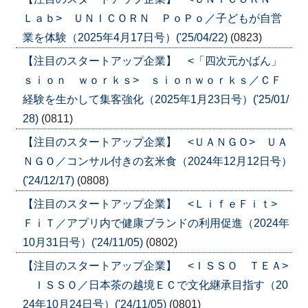
Ｌａｂ> ＵＮＩＣＯＲＮ ＰｏＰｏ／子どもが自営
業を体験（2025年4月17日号）('25/04/22)
(0823)
【注目のスタートアップ企業】 <「四次元かばん」
ｓｉｏｎ ｗｏｒｋｓ> ｓｉｏｎｗｏｒｋｓ／ＣＦ
経験を生かして集客強化（2025年1月23日号）('25/01/
28)
(0811)
【注目のスタートアップ企業】 <ＵＡＮＧＯ> ＵＡ
ＮＧＯ／コンサル付きの玄米食（2024年12月12日号）
('24/12/17)
(0808)
【注目のスタートアップ企業】 <ＬｉｆｅＦｉｔ>
ＦｉＴ／アプリ内で健康ブランドの利用促進（2024年
10月31日号）('24/11/05)
(0802)
【注目のスタートアップ企業】 <ＩＳＳＯ ＴＥＡ>
ＩＳＳＯ／日本茶の越境ＥＣで文化継承目指す（20
24年10月24日号）('24/11/05)
(0801)