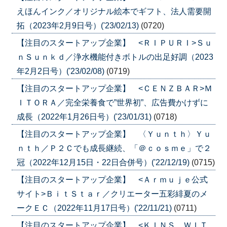
えほんインク／オリジナル絵本でギフト、法人需要開
拓（2023年2月9日号）('23/02/13)
(0720)
【注目のスタートアップ企業】 <ＲＩＰＵＲＩ>Ｓｕ
ｎＳｕｎｋｄ／浄水機能付きボトルの出足好調（2023
年2月2日号）('23/02/08)
(0719)
【注目のスタートアップ企業】 <ＣＥＮＺＢＡＲ>Ｍ
ＩＴＯＲＡ／完全栄養食で”世界初”、広告費かけずに
成長（2022年1月26日号）('23/01/31)
(0718)
【注目のスタートアップ企業】 〈Ｙｕｎｔｈ〉Ｙｕ
ｎｔｈ／Ｐ２Ｃでも成長継続、「＠ｃｏｓｍｅ」で２
冠（2022年12月15日・22日合併号）('22/12/19)
(0715)
【注目のスタートアップ企業】 <Ａｒｍｕｊｅ公式
サイト>ＢｉｔＳｔａｒ／クリエーター五彩緋夏のメ
ークＥＣ（2022年11月17日号）('22/11/21)
(0711)
【注目のスタートアップ企業】 <ＫＩＮＳ ＷＩＴ