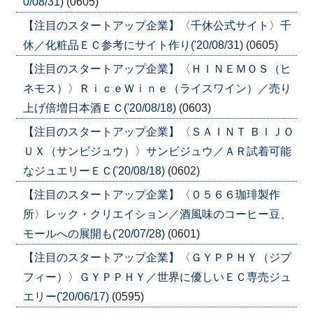
0/08/31)
(0605)
【注目のスタートアップ企業】〈千休公式サイト〉千
休／化粧品ＥＣ参考にサイト作り('20/08/31)
(0605)
【注目のスタートアップ企業】〈ＨＩＮＥＭＯＳ（ヒ
ネモス）〉ＲｉｃｅＷｉｎｅ（ライスワイン）／売り
上げ倍増日本酒ＥＣ('20/08/18)
(0603)
【注目のスタートアップ企業】〈ＳＡＩＮＴ ＢＩＪＯ
ＵＸ（サンビジュウ）〉サンビジュウ／ＡＲ試着可能
なジュエリーＥＣ('20/08/18)
(0602)
【注目のスタートアップ企業】〈０５６６珈琲製作
所〉レック・クリエイション／酒風味のコーヒー豆、
モールへの展開も('20/07/28)
(0601)
【注目のスタートアップ企業】〈ＧＹＰＰＨＹ（ジプ
フィー）〉ＧＹＰＰＨＹ／世界に優しいＥＣ専売ジュ
エリー('20/06/17)
(0595)