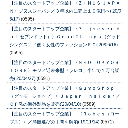
【注目のスタートアップ企業】〈ＺＩＮＵＳ ＪＡＰＡ
Ｎ〉ジヌスジャパン／３年以内に売上１０億円へ('20/0
6/17)
(0595)
【注目のスタートアップ企業】〈７．（ｓｅｖｅｎ ｄ
ｏｔ セブンドット）〉ＧｏｏｄＴｈｉｎｇｓ（グッド
シングス）／働く女性のファッションＥＣ('20/06/16)
(0595)
【注目のスタートアップ企業】〈ＮＥＯＴＯＫＹＯＳ
ＴＯＲＥ〉モジ／近未来型ドラレコ、半年で１万台販
売('20/04/27)
(0591)
【注目のスタートアップ企業】〈ＧｕｍｏＳｈｏｐ
（グッモーショップ）〉Ｊａｐａｎ Ｉｎｓｉｄｅｒ／
ＣＦ発の海外製品を販売('20/04/10)
(0589)
【注目のスタートアップ企業】 〈Ｒｏｂｅｓ（ロー
ブス）〉／洋服選びの手間を解消('19/11/14)
(0571)