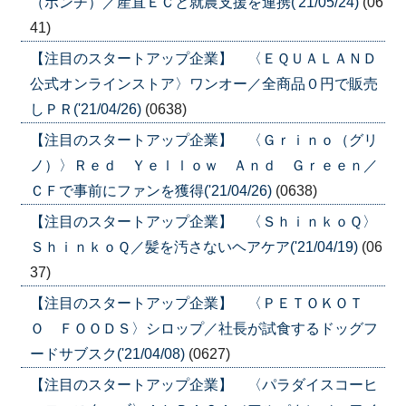
（ボンチ）／産直ＥＣと就農支援を連携('21/05/24)
(06
41)
【注目のスタートアップ企業】 〈ＥＱＵＡＬＡＮＤ
公式オンラインストア〉ワンオー／全商品０円で販売
しＰＲ('21/04/26)
(0638)
【注目のスタートアップ企業】 〈Ｇｒｉｎｏ（グリ
ノ）〉Ｒｅｄ Ｙｅｌｌｏｗ Ａｎｄ Ｇｒｅｅｎ／
ＣＦで事前にファンを獲得('21/04/26)
(0638)
【注目のスタートアップ企業】 〈ＳｈｉｎｋｏＱ〉
ＳｈｉｎｋｏＱ／髪を汚さないヘアケア('21/04/19)
(06
37)
【注目のスタートアップ企業】 〈ＰＥＴＯＫＯＴ
Ｏ ＦＯＯＤＳ〉シロップ／社長が試食するドッグフ
ードサブスク('21/04/08)
(0627)
【注目のスタートアップ企業】 〈パラダイスコーヒ