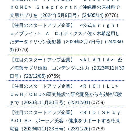
ｈＯＮＥ> Ｓｔｅｐｆｏｒｔｈ／沖縄産の原材料で
犬用サプリを（2024年5月9日号）('24/05/14)
(0778)
【注目のスタートアップ企業】 <公式Ｂｒｉｇｈｔ
ｅ／ブライト> Ａｉロボティクス／佐々木希起用し
たデータドリヴン美顔器（2024年3月7日号）('24/03/0
9)
(0770)
【注目のスタートアップ企業】 <ＡＬＡＲＩＡ> 凸
／海藻サプリ始動、コンテンツに注力（2023年11月30
日号）('23/12/05)
(0759)
【注目のスタートアップ企業】 <ＲＩＣＨＩＬＬ>
Ｃ＆Ｈ／ＣＢＤの研究施設で研究開発から有効性試験
まで（2023年11月30日号）('23/12/01)
(0759)
【注目のスタートアップ企業】 <ＢＩＤＩＳＨ ｂｙ
ＰＯＬＡ> ポーラ／美容・健康をサポートする冷凍
宅食（2023年11月23日号）('23/11/26)
(0758)