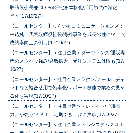
取締役会長兼CEO/AI研究を本格化/活用領域の深化目
指す('17/10/27)
【コールセンター】りらいあコミュニケーションズ：
中込純 代表取締役社長/海外事業を成長の柱に/ＡＩで
成約率向上の例も('17/10/27)
【コールセンター】＜注目企業＞ダーウィンズ/通販専
門のノウハウ強み/席数拡大、受注システム外販も('17/
10/27)
【コールセンター】＜注目企業＞ラクス/メール、チャ
ットなど複合活用で効率化/レポート機能で業務の見え
る化を実現('17/10/27)
【コールセンター】＜注目企業＞テレネット/〝販売
力〟が強み/ＫＰＩ、定期引き上げに実績('17/10/27)
【コールセンター】＜注目企業＞ベルシステム２４ホ
ールディングス/ＡＩサービスの提供進む/新ＣＲＭ構築