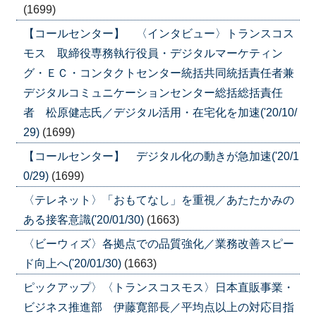
(1699)
【コールセンター】 〈インタビュー〉トランスコス
モス 取締役専務執行役員・デジタルマーケティン
グ・ＥＣ・コンタクトセンター統括共同統括責任者兼
デジタルコミュニケーションセンター総括総括責任
者 松原健志氏／デジタル活用・在宅化を加速('20/10/
29)
(1699)
【コールセンター】 デジタル化の動きが急加速('20/1
0/29)
(1699)
〈テレネット〉「おもてなし」を重視／あたたかみの
ある接客意識('20/01/30)
(1663)
〈ビーウィズ〉各拠点での品質強化／業務改善スピー
ド向上へ('20/01/30)
(1663)
ピックアップ〉〈トランスコスモス〉日本直販事業・
ビジネス推進部 伊藤寛部長／平均点以上の対応目指