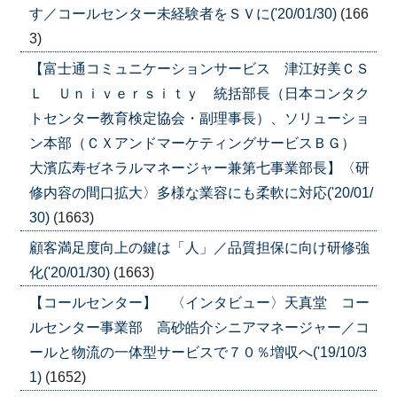
す／コールセンター未経験者をＳＶに('20/01/30)
(166
3)
【富士通コミュニケーションサービス 津江好美ＣＳ
Ｌ Ｕｎｉｖｅｒｓｉｔｙ 統括部長（日本コンタク
トセンター教育検定協会・副理事長）、ソリューショ
ン本部（ＣＸアンドマーケティングサービスＢＧ）
大濱広寿ゼネラルマネージャー兼第七事業部長】〈研
修内容の間口拡大〉多様な業容にも柔軟に対応('20/01/
30)
(1663)
顧客満足度向上の鍵は「人」／品質担保に向け研修強
化('20/01/30)
(1663)
【コールセンター】 〈インタビュー〉天真堂 コー
ルセンター事業部 高砂皓介シニアマネージャー／コ
ールと物流の一体型サービスで７０％増収へ('19/10/3
1)
(1652)