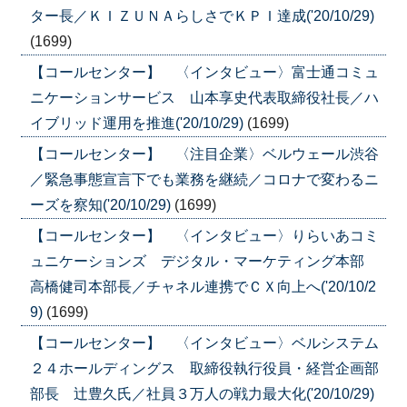
ター長／ＫＩＺＵＮＡらしさでＫＰＩ達成('20/10/29)
(1699)
【コールセンター】 〈インタビュー〉富士通コミュ
ニケーションサービス 山本享史代表取締役社長／ハ
イブリッド運用を推進('20/10/29)
(1699)
【コールセンター】 〈注目企業〉ベルウェール渋谷
／緊急事態宣言下でも業務を継続／コロナで変わるニ
ーズを察知('20/10/29)
(1699)
【コールセンター】 〈インタビュー〉りらいあコミ
ュニケーションズ デジタル・マーケティング本部
高橋健司本部長／チャネル連携でＣＸ向上へ('20/10/2
9)
(1699)
【コールセンター】 〈インタビュー〉ベルシステム
２４ホールディングス 取締役執行役員・経営企画部
部長 辻豊久氏／社員３万人の戦力最大化('20/10/29)