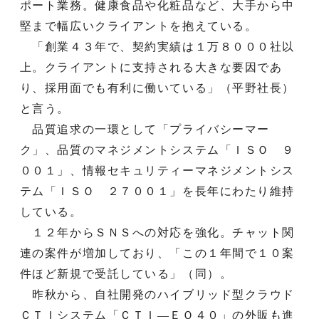
ポート業務。健康食品や化粧品など、大手から中
堅まで幅広いクライアントを抱えている。
「創業４３年で、契約実績は１万８０００社以
上。クライアントに支持される大きな要因であ
り、採用面でも有利に働いている」（平野社長）
と言う。
品質追求の一環として「プライバシーマー
ク」、品質のマネジメントシステム「ＩＳＯ ９
００１」、情報セキュリティーマネジメントシス
テム「ＩＳＯ ２７００１」を長年にわたり維持
している。
１２年からＳＮＳへの対応を強化。チャット関
連の案件が増加しており、「この１年間で１０案
件ほど新規で受託している」（同）。
昨秋から、自社開発のハイブリッド型クラウド
ＣＴＩシステム「ＣＴＩ―ＥＯ４０」の外販も進