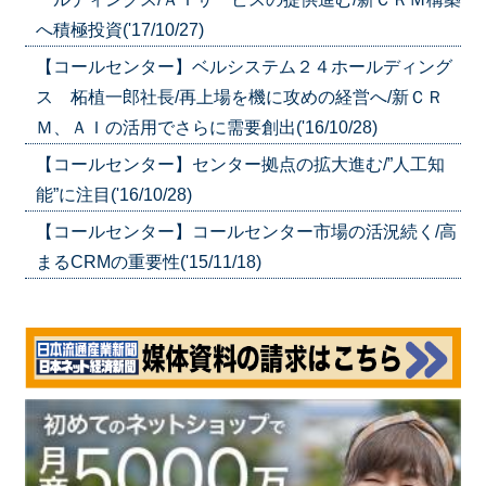
へ積極投資('17/10/27)
【コールセンター】ベルシステム２４ホールディング
ス 柘植一郎社長/再上場を機に攻めの経営へ/新ＣＲ
Ｍ、ＡＩの活用でさらに需要創出('16/10/28)
【コールセンター】センター拠点の拡大進む/”人工知
能”に注目('16/10/28)
【コールセンター】コールセンター市場の活況続く/高
まるCRMの重要性('15/11/18)