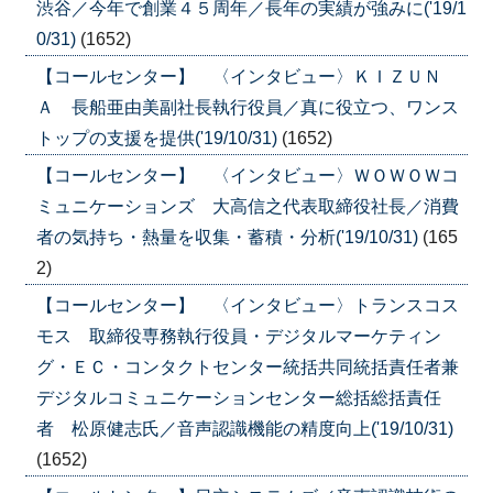
渋谷／今年で創業４５周年／長年の実績が強みに('19/1
0/31)
(1652)
【コールセンター】 〈インタビュー〉ＫＩＺＵＮ
Ａ 長船亜由美副社長執行役員／真に役立つ、ワンス
トップの支援を提供('19/10/31)
(1652)
【コールセンター】 〈インタビュー〉ＷＯＷＯＷコ
ミュニケーションズ 大高信之代表取締役社長／消費
者の気持ち・熱量を収集・蓄積・分析('19/10/31)
(165
2)
【コールセンター】 〈インタビュー〉トランスコス
モス 取締役専務執行役員・デジタルマーケティン
グ・ＥＣ・コンタクトセンター統括共同統括責任者兼
デジタルコミュニケーションセンター総括総括責任
者 松原健志氏／音声認識機能の精度向上('19/10/31)
(1652)