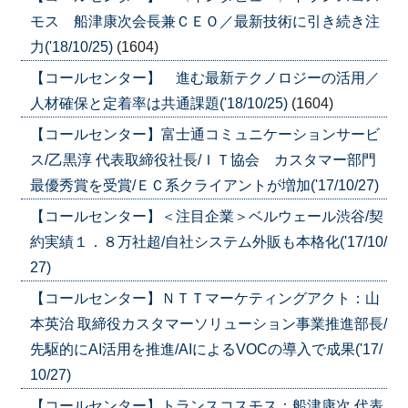
モス 船津康次会長兼ＣＥＯ／最新技術に引き続き注
力('18/10/25)
(1604)
【コールセンター】 進む最新テクノロジーの活用／
人材確保と定着率は共通課題('18/10/25)
(1604)
【コールセンター】富士通コミュニケーションサービ
ス/乙黒淳 代表取締役社長/ＩＴ協会 カスタマー部門
最優秀賞を受賞/ＥＣ系クライアントが増加('17/10/27)
【コールセンター】＜注目企業＞ベルウェール渋谷/契
約実績１．８万社超/自社システム外販も本格化('17/10/
27)
【コールセンター】ＮＴＴマーケティングアクト：山
本英治 取締役カスタマーソリューション事業推進部長/
先駆的にAI活用を推進/AIによるVOCの導入で成果('17/
10/27)
【コールセンター】トランスコスモス：船津康次 代表