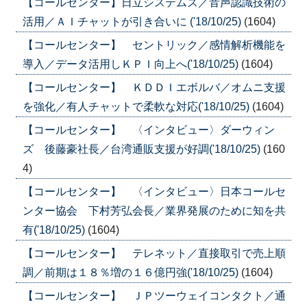
【コールセンター】日立システムズ／音声認識技術の
活用／ＡＩチャットが引き合いに ('18/10/25)
(1604)
【コールセンター】 セントリック／感情解析機能を
導入／データ活用しＫＰＩ向上へ('18/10/25)
(1604)
【コールセンター】 ＫＤＤＩエボルバ／オムニ支援
を強化／有人チャットで柔軟な対応('18/10/25)
(1604)
【コールセンター】 〈インタビュー〉ダーウィン
ズ 後藤豪社長／台湾通販支援が好調('18/10/25)
(160
4)
【コールセンター】 〈インタビュー〉日本コールセ
ンター協会 下村芳弘会長／業界発展のために知を共
有('18/10/25)
(1604)
【コールセンター】 テレネット／直接取引で売上順
調／前期は１８％増の１６億円強('18/10/25)
(1604)
【コールセンター】 ＪＰツーウェイコンタクト／通