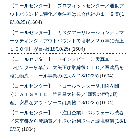
【コールセンター】 プロフィットセンター／通販ア
ウトバウンドに特化／受注率は競合他社の１．８倍('1
8/10/25)
(1604)
【コールセンター】 カスタマーリレーションテレマ
ーケティング／アウトバウンドで増収／２０年に売上
１００億円が目標('18/10/25)
(1604)
【コールセンター】 〈インタビュー〉天真堂 コー
ルセンター事業部 大矢正彦取締役ＣＬＯ／医薬品を
核に物流・コール事業の拡大を('18/10/25)
(1604)
【コールセンター】 〈コールセンター活用術を聞
く〉ＡＩＧＡＴＥ 竹尾昌大社長／”顧客の声”は資
産、安易なアウトソースは禁物('18/10/25)
(1604)
【コールセンター】 〈注目企業〉ベルウェール渋谷
／東京都から奨励賞／手厚い福利厚生と環境整備('18/1
0/25)
(1604)