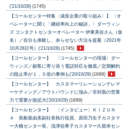
('21/10/28)
(1745)
【コールセンター特集〈成長企業の取り組み〉】 〈オ
ペレーターに聞く「継続率向上の秘訣」〉ダーウィン
ズ コンタクトセンターオペレーター 伊東美佐さん（仮
名）／自分も体験し、余らせない方法を提案（2021年
10月28日号）('21/10/28)
(1745)
【コールセンター】 〈コールセンターの現場〉ダー
ウィンズ／顧客に寄り添う電話対応を徹底／定期解約
の阻止率が１．５倍の事例も('20/10/29)
(1699)
【コールセンター】 カスタマーリレーションテレマ
ーケティング／アウトバウンドに強み／非対面の営業
力で需要が急拡大('20/10/29)
(1699)
【コールセンター】 〈インタビュー〉ＫＩＺＵＮ
Ａ 長船亜由美副社長執行役員、原田乃生子カスタマ
ー大橋センター長、浅津佐希子カスタマー久留米セン