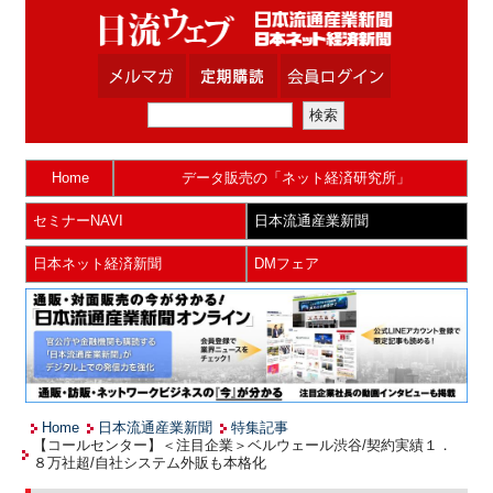
Home
データ販売の「ネット経済研究所」
セミナーNAVI
日本流通産業新聞
日本ネット経済新聞
DMフェア
Home
日本流通産業新聞
特集記事
【コールセンター】＜注目企業＞ベルウェール渋谷/契約実績１．
８万社超/自社システム外販も本格化