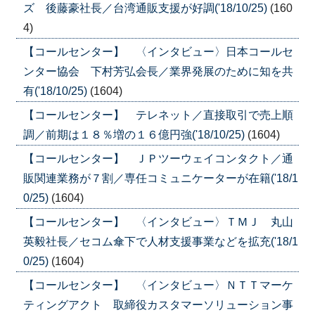
ズ 後藤豪社長／台湾通販支援が好調('18/10/25)
(160
4)
【コールセンター】 〈インタビュー〉日本コールセ
ンター協会 下村芳弘会長／業界発展のために知を共
有('18/10/25)
(1604)
【コールセンター】 テレネット／直接取引で売上順
調／前期は１８％増の１６億円強('18/10/25)
(1604)
【コールセンター】 ＪＰツーウェイコンタクト／通
販関連業務が７割／専任コミュニケーターが在籍('18/1
0/25)
(1604)
【コールセンター】 〈インタビュー〉ＴＭＪ 丸山
英毅社長／セコム傘下で人材支援事業などを拡充('18/1
0/25)
(1604)
【コールセンター】 〈インタビュー〉ＮＴＴマーケ
ティングアクト 取締役カスタマーソリューション事