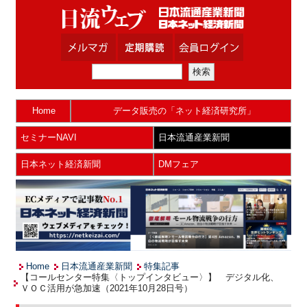
Home
データ販売の「ネット経済研究所」
セミナーNAVI
日本流通産業新聞
日本ネット経済新聞
DMフェア
Home
日本流通産業新聞
特集記事
【コールセンター特集〈トップインタビュー〉】 デジタル化、
ＶＯＣ活用が急加速（2021年10月28日号）