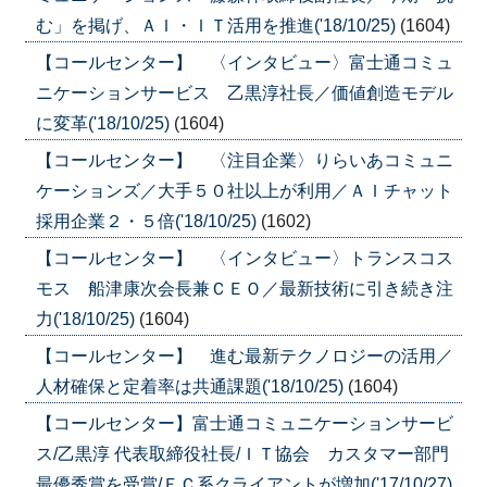
む」を掲げ、ＡＩ・ＩＴ活用を推進('18/10/25)
(1604)
【コールセンター】 〈インタビュー〉富士通コミュ
ニケーションサービス 乙黒淳社長／価値創造モデル
に変革('18/10/25)
(1604)
【コールセンター】 〈注目企業〉りらいあコミュニ
ケーションズ／大手５０社以上が利用／ＡＩチャット
採用企業２・５倍('18/10/25)
(1602)
【コールセンター】 〈インタビュー〉トランスコス
モス 船津康次会長兼ＣＥＯ／最新技術に引き続き注
力('18/10/25)
(1604)
【コールセンター】 進む最新テクノロジーの活用／
人材確保と定着率は共通課題('18/10/25)
(1604)
【コールセンター】富士通コミュニケーションサービ
ス/乙黒淳 代表取締役社長/ＩＴ協会 カスタマー部門
最優秀賞を受賞/ＥＣ系クライアントが増加('17/10/27)