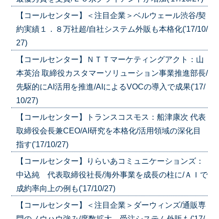
【コールセンター】＜注目企業＞ベルウェール渋谷/契
約実績１．８万社超/自社システム外販も本格化('17/10/
27)
【コールセンター】ＮＴＴマーケティングアクト：山
本英治 取締役カスタマーソリューション事業推進部長/
先駆的にAI活用を推進/AIによるVOCの導入で成果('17/
10/27)
【コールセンター】トランスコスモス：船津康次 代表
取締役会長兼CEO/AI研究を本格化/活用領域の深化目
指す('17/10/27)
【コールセンター】りらいあコミュニケーションズ：
中込純 代表取締役社長/海外事業を成長の柱に/ＡＩで
成約率向上の例も('17/10/27)
【コールセンター】＜注目企業＞ダーウィンズ/通販専
門のノウハウ強み/席数拡大、受注システム外販も('17/