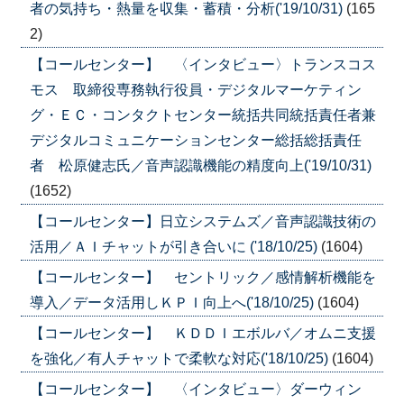
者の気持ち・熱量を収集・蓄積・分析('19/10/31)
(165
2)
【コールセンター】 〈インタビュー〉トランスコス
モス 取締役専務執行役員・デジタルマーケティン
グ・ＥＣ・コンタクトセンター統括共同統括責任者兼
デジタルコミュニケーションセンター総括総括責任
者 松原健志氏／音声認識機能の精度向上('19/10/31)
(1652)
【コールセンター】日立システムズ／音声認識技術の
活用／ＡＩチャットが引き合いに ('18/10/25)
(1604)
【コールセンター】 セントリック／感情解析機能を
導入／データ活用しＫＰＩ向上へ('18/10/25)
(1604)
【コールセンター】 ＫＤＤＩエボルバ／オムニ支援
を強化／有人チャットで柔軟な対応('18/10/25)
(1604)
【コールセンター】 〈インタビュー〉ダーウィン