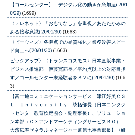
【コールセンター】 デジタル化の動きが急加速('20/1
0/29)
(1699)
〈テレネット〉「おもてなし」を重視／あたたかみの
ある接客意識('20/01/30)
(1663)
〈ビーウィズ〉各拠点での品質強化／業務改善スピー
ド向上へ('20/01/30)
(1663)
ピックアップ〉〈トランスコスモス〉日本直販事業・
ビジネス推進部 伊藤寛部長／平均点以上の対応目指
す／コールセンター未経験者をＳＶに('20/01/30)
(166
3)
【富士通コミュニケーションサービス 津江好美ＣＳ
Ｌ Ｕｎｉｖｅｒｓｉｔｙ 統括部長（日本コンタク
トセンター教育検定協会・副理事長）、ソリューショ
ン本部（ＣＸアンドマーケティングサービスＢＧ）
大濱広寿ゼネラルマネージャー兼第七事業部長】〈研