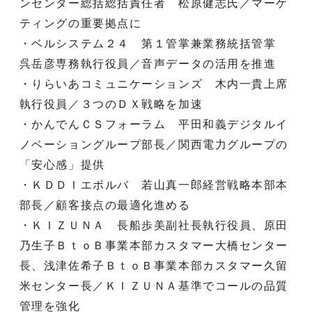
ンセンター総括総括責任者 松原健志氏／マーケ
ティングの重要拠点に
・ベルシステム２４ 第１管掌兼業務統括管掌
呉岳彦専務執行役員／音声データの活用を推進
・りらいあコミュニケーションズ 木内一貴上席
執行役員／３つのＤＸ戦略を加速
・かんでんＣＳフォーラム 平田和義デジタルイ
ノベーショングループ部長／関西電力グループの
「安心感」提供
・ＫＤＤＩエボルバ 若山真一郎経営戦略本部本
部長／顧客接点の最適化進める
・ＫＩＺＵＮＡ 長船歩美副社長執行役員、原田
乃生子ＢｔｏＢ事業本部カスタマー大橋センター
長、浅津佐希子ＢｔｏＢ事業本部カスタマー久留
米センター長／ＫＩＺＵＮＡ基準でコールの品質
管理を強化