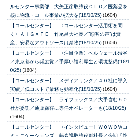
ルセンター事業部 大矢正彦取締役ＣＬＯ／医薬品を
核に物流・コール事業の拡大を('18/10/25)
(1604)
【コールセンター】 〈コールセンター活用術を聞
く〉ＡＩＧＡＴＥ 竹尾昌大社長／”顧客の声”は資
産、安易なアウトソースは禁物('18/10/25)
(1604)
【コールセンター】 〈注目企業〉ベルウェール渋谷
／東京都から奨励賞／手厚い福利厚生と環境整備('18/1
0/25)
(1604)
【コールセンター】 メディアリンク／４０社に導入
実績／低コストで業務を効率化('18/10/25)
(1604)
【コールセンター】 ライフェックス／大手含む５０
社が委託／通販顧客に専任オペレーターも('18/10/25)
(1604)
【コールセンター】 〈インタビュー〉ＷＯＷＯＷコ
ミュニケーションズ 藤森祥取締役副社長／今期「挑