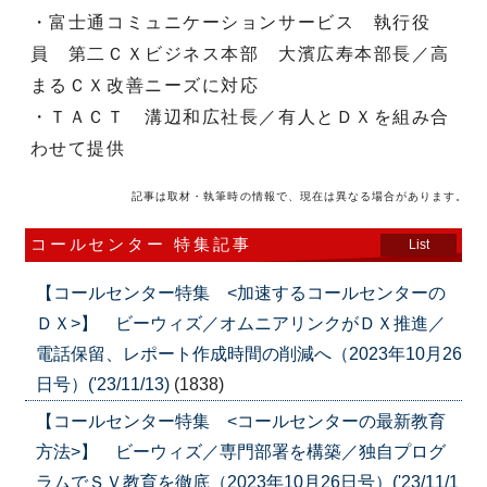
・富士通コミュニケーションサービス 執行役
員 第二ＣＸビジネス本部 大濱広寿本部長／高
まるＣＸ改善ニーズに対応
・ＴＡＣＴ 溝辺和広社長／有人とＤＸを組み合
わせて提供
記事は取材・執筆時の情報で、現在は異なる場合があります。
コールセンター 特集記事
List
【コールセンター特集 <加速するコールセンターの
ＤＸ>】 ビーウィズ／オムニアリンクがＤＸ推進／
電話保留、レポート作成時間の削減へ（2023年10月26
日号）('23/11/13)
(1838)
【コールセンター特集 <コールセンターの最新教育
方法>】 ビーウィズ／専門部署を構築／独自プログ
ラムでＳＶ教育を徹底（2023年10月26日号）('23/11/1