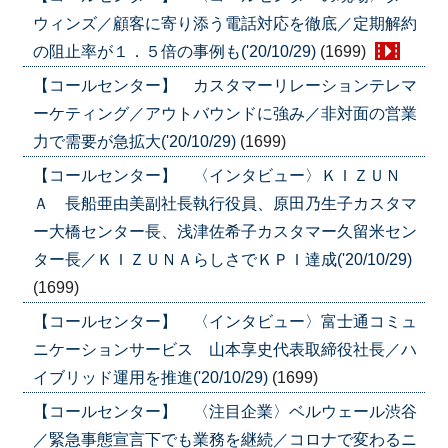
ウィンズ／顧客に寄り添う電話対応を徹底／定期解約
の阻止率が１．５倍の事例も('20/10/29)
(1699)
【コールセンター】 カスタマーリレーションテレマ
ーケティング／アウトバウンドに強み／非対面の営業
力で需要が急拡大('20/10/29)
(1699)
【コールセンター】 〈インタビュー〉ＫＩＺＵＮ
Ａ 長船亜由美副社長執行役員、原田乃生子カスタマ
ー大橋センター長、浅津佐希子カスタマー久留米セン
ター長／ＫＩＺＵＮＡらしさでＫＰＩ達成('20/10/29)
(1699)
【コールセンター】 〈インタビュー〉富士通コミュ
ニケーションサービス 山本享史代表取締役社長／ハ
イブリッド運用を推進('20/10/29)
(1699)
【コールセンター】 〈注目企業〉ベルウェール渋谷
／緊急事態宣言下でも業務を継続／コロナで変わるニ