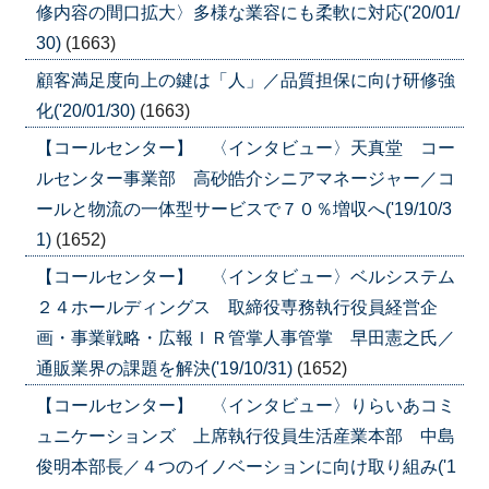
修内容の間口拡大〉多様な業容にも柔軟に対応('20/01/
30)
(1663)
顧客満足度向上の鍵は「人」／品質担保に向け研修強
化('20/01/30)
(1663)
【コールセンター】 〈インタビュー〉天真堂 コー
ルセンター事業部 高砂皓介シニアマネージャー／コ
ールと物流の一体型サービスで７０％増収へ('19/10/3
1)
(1652)
【コールセンター】 〈インタビュー〉ベルシステム
２４ホールディングス 取締役専務執行役員経営企
画・事業戦略・広報ＩＲ管掌人事管掌 早田憲之氏／
通販業界の課題を解決('19/10/31)
(1652)
【コールセンター】 〈インタビュー〉りらいあコミ
ュニケーションズ 上席執行役員生活産業本部 中島
俊明本部長／４つのイノベーションに向け取り組み('1