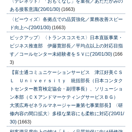
〈テレネット〉「おもてなし」を重視／あたたかみの
ある接客意識('20/01/30)
(1663)
〈ビーウィズ〉各拠点での品質強化／業務改善スピー
ド向上へ('20/01/30)
(1663)
ピックアップ〉〈トランスコスモス〉日本直販事業・
ビジネス推進部 伊藤寛部長／平均点以上の対応目指
す／コールセンター未経験者をＳＶに('20/01/30)
(166
3)
【富士通コミュニケーションサービス 津江好美ＣＳ
Ｌ Ｕｎｉｖｅｒｓｉｔｙ 統括部長（日本コンタク
トセンター教育検定協会・副理事長）、ソリューショ
ン本部（ＣＸアンドマーケティングサービスＢＧ）
大濱広寿ゼネラルマネージャー兼第七事業部長】〈研
修内容の間口拡大〉多様な業容にも柔軟に対応('20/01/
30)
(1663)
顧客満足度向上の鍵は「人」／品質担保に向け研修強