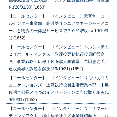
化('20/01/30)
(1663)
【コールセンター】 〈インタビュー〉天真堂 コー
ルセンター事業部 高砂皓介シニアマネージャー／コ
ールと物流の一体型サービスで７０％増収へ('19/10/3
1)
(1652)
【コールセンター】 〈インタビュー〉ベルシステム
２４ホールディングス 取締役専務執行役員経営企
画・事業戦略・広報ＩＲ管掌人事管掌 早田憲之氏／
通販業界の課題を解決('19/10/31)
(1652)
【コールセンター】 〈インタビュー〉りらいあコミ
ュニケーションズ 上席執行役員生活産業本部 中島
俊明本部長／４つのイノベーションに向け取り組み('1
9/10/31)
(1652)
【コールセンター】 〈インタビュー〉ＮＴＴマーケ
ティングアクト 横山桂子社長／企業価値向上につな