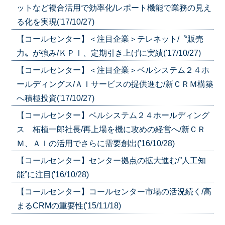
ットなど複合活用で効率化/レポート機能で業務の見え
る化を実現('17/10/27)
【コールセンター】＜注目企業＞テレネット/〝販売
力〟が強み/ＫＰＩ、定期引き上げに実績('17/10/27)
【コールセンター】＜注目企業＞ベルシステム２４ホ
ールディングス/ＡＩサービスの提供進む/新ＣＲＭ構築
へ積極投資('17/10/27)
【コールセンター】ベルシステム２４ホールディング
ス 柘植一郎社長/再上場を機に攻めの経営へ/新ＣＲ
Ｍ、ＡＩの活用でさらに需要創出('16/10/28)
【コールセンター】センター拠点の拡大進む/”人工知
能”に注目('16/10/28)
【コールセンター】コールセンター市場の活況続く/高
まるCRMの重要性('15/11/18)