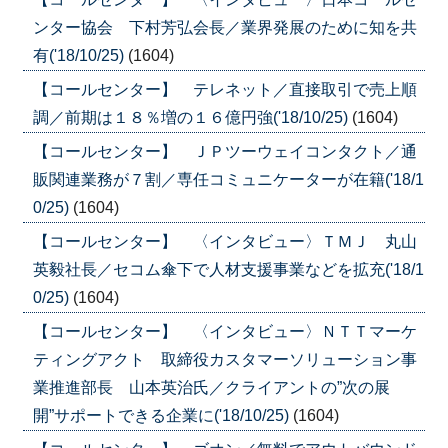
ンター協会 下村芳弘会長／業界発展のために知を共
有('18/10/25)
(1604)
【コールセンター】 テレネット／直接取引で売上順
調／前期は１８％増の１６億円強('18/10/25)
(1604)
【コールセンター】 ＪＰツーウェイコンタクト／通
販関連業務が７割／専任コミュニケーターが在籍('18/1
0/25)
(1604)
【コールセンター】 〈インタビュー〉ＴＭＪ 丸山
英毅社長／セコム傘下で人材支援事業などを拡充('18/1
0/25)
(1604)
【コールセンター】 〈インタビュー〉ＮＴＴマーケ
ティングアクト 取締役カスタマーソリューション事
業推進部長 山本英治氏／クライアントの”次の展
開”サポートできる企業に('18/10/25)
(1604)