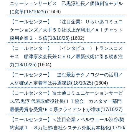
ニケーションサービス 乙黒淳社長／価値創造モデル
に変革('18/10/25)
(1604)
【コールセンター】 〈注目企業〉りらいあコミュニ
ケーションズ／大手５０社以上が利用／ＡＩチャット
採用企業２・５倍('18/10/25)
(1602)
【コールセンター】 〈インタビュー〉トランスコス
モス 船津康次会長兼ＣＥＯ／最新技術に引き続き注
力('18/10/25)
(1604)
【コールセンター】 進む最新テクノロジーの活用／
人材確保と定着率は共通課題('18/10/25)
(1604)
【コールセンター】富士通コミュニケーションサービ
ス/乙黒淳 代表取締役社長/ＩＴ協会 カスタマー部門
最優秀賞を受賞/ＥＣ系クライアントが増加('17/10/27)
【コールセンター】＜注目企業＞ベルウェール渋谷/契
約実績１．８万社超/自社システム外販も本格化('17/10/