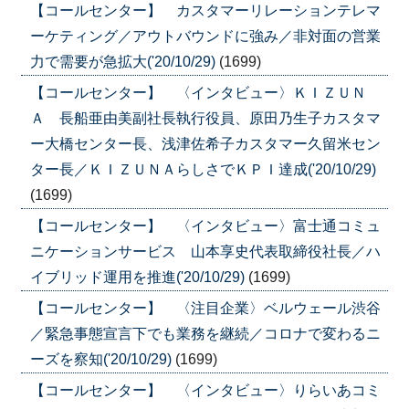
【コールセンター】 カスタマーリレーションテレマ
ーケティング／アウトバウンドに強み／非対面の営業
力で需要が急拡大('20/10/29)
(1699)
【コールセンター】 〈インタビュー〉ＫＩＺＵＮ
Ａ 長船亜由美副社長執行役員、原田乃生子カスタマ
ー大橋センター長、浅津佐希子カスタマー久留米セン
ター長／ＫＩＺＵＮＡらしさでＫＰＩ達成('20/10/29)
(1699)
【コールセンター】 〈インタビュー〉富士通コミュ
ニケーションサービス 山本享史代表取締役社長／ハ
イブリッド運用を推進('20/10/29)
(1699)
【コールセンター】 〈注目企業〉ベルウェール渋谷
／緊急事態宣言下でも業務を継続／コロナで変わるニ
ーズを察知('20/10/29)
(1699)
【コールセンター】 〈インタビュー〉りらいあコミ