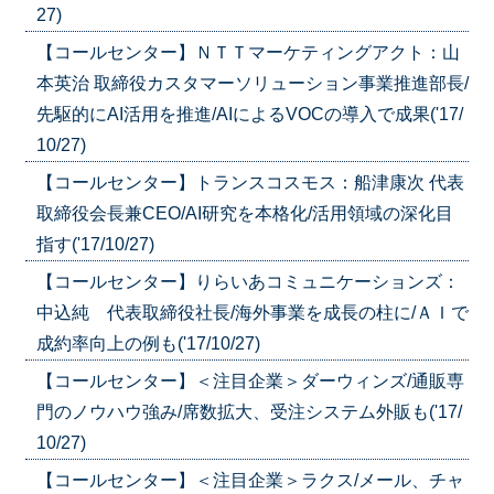
27)
【コールセンター】ＮＴＴマーケティングアクト：山
本英治 取締役カスタマーソリューション事業推進部長/
先駆的にAI活用を推進/AIによるVOCの導入で成果('17/
10/27)
【コールセンター】トランスコスモス：船津康次 代表
取締役会長兼CEO/AI研究を本格化/活用領域の深化目
指す('17/10/27)
【コールセンター】りらいあコミュニケーションズ：
中込純 代表取締役社長/海外事業を成長の柱に/ＡＩで
成約率向上の例も('17/10/27)
【コールセンター】＜注目企業＞ダーウィンズ/通販専
門のノウハウ強み/席数拡大、受注システム外販も('17/
10/27)
【コールセンター】＜注目企業＞ラクス/メール、チャ