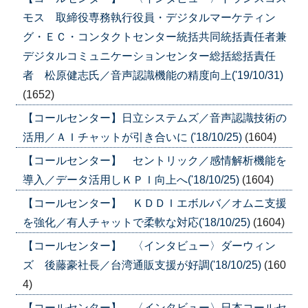
モス 取締役専務執行役員・デジタルマーケティン
グ・ＥＣ・コンタクトセンター統括共同統括責任者兼
デジタルコミュニケーションセンター総括総括責任
者 松原健志氏／音声認識機能の精度向上('19/10/31)
(1652)
【コールセンター】日立システムズ／音声認識技術の
活用／ＡＩチャットが引き合いに ('18/10/25)
(1604)
【コールセンター】 セントリック／感情解析機能を
導入／データ活用しＫＰＩ向上へ('18/10/25)
(1604)
【コールセンター】 ＫＤＤＩエボルバ／オムニ支援
を強化／有人チャットで柔軟な対応('18/10/25)
(1604)
【コールセンター】 〈インタビュー〉ダーウィン
ズ 後藤豪社長／台湾通販支援が好調('18/10/25)
(160
4)
【コールセンター】 〈インタビュー〉日本コールセ