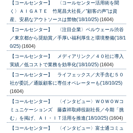
【コールセンター】 〈コールセンター活用術を聞
く〉ＡＩＧＡＴＥ 竹尾昌大社長／”顧客の声”は資
産、安易なアウトソースは禁物('18/10/25)
(1604)
【コールセンター】 〈注目企業〉ベルウェール渋谷
／東京都から奨励賞／手厚い福利厚生と環境整備('18/1
0/25)
(1604)
【コールセンター】 メディアリンク／４０社に導入
実績／低コストで業務を効率化('18/10/25)
(1604)
【コールセンター】 ライフェックス／大手含む５０
社が委託／通販顧客に専任オペレーターも('18/10/25)
(1604)
【コールセンター】 〈インタビュー〉ＷＯＷＯＷコ
ミュニケーションズ 藤森祥取締役副社長／今期「挑
む」を掲げ、ＡＩ・ＩＴ活用を推進('18/10/25)
(1604)
【コールセンター】 〈インタビュー〉富士通コミュ