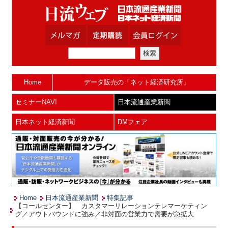
Home
データ販売の「ネット経済研究所」
セミナーNAVI
日本流通産業新聞
日本ネット経済新聞
DMフェア
Home
日本流通産業新聞
特集記事
【コールセンター】 カスタマーリレーションテレマーケティン
グ／アウトバウンドに強み／非対面の営業力で需要が急拡大