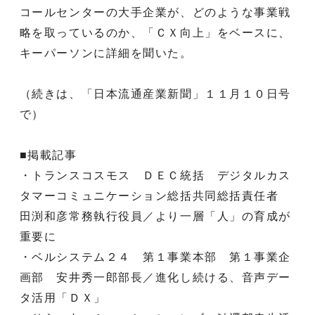
コールセンターの大手企業が、どのような事業戦
略を取っているのか、「ＣＸ向上」をベースに、
キーパーソンに詳細を聞いた。
（続きは、「日本流通産業新聞」１１月１０日号
で）
■掲載記事
・トランスコスモス ＤＥＣ統括 デジタルカス
タマーコミュニケーション総括共同総括責任者
田渕和彦常務執行役員／より一層「人」の育成が
重要に
・ベルシステム２４ 第１事業本部 第１事業企
画部 安井秀一郎部長／進化し続ける、音声デー
タ活用「ＤＸ」