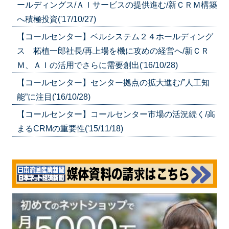
ールディングス/ＡＩサービスの提供進む/新ＣＲＭ構築
へ積極投資('17/10/27)
【コールセンター】ベルシステム２４ホールディング
ス 柘植一郎社長/再上場を機に攻めの経営へ/新ＣＲ
Ｍ、ＡＩの活用でさらに需要創出('16/10/28)
【コールセンター】センター拠点の拡大進む/”人工知
能”に注目('16/10/28)
【コールセンター】コールセンター市場の活況続く/高
まるCRMの重要性('15/11/18)