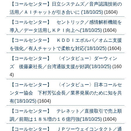
【コールセンター】日立システムズ／音声認識技術の
活用／ＡＩチャットが引き合いに ('18/10/25)
(1604)
【コールセンター】 セントリック／感情解析機能を
導入／データ活用しＫＰＩ向上へ('18/10/25)
(1604)
【コールセンター】 ＫＤＤＩエボルバ／オムニ支援
を強化／有人チャットで柔軟な対応('18/10/25)
(1604)
【コールセンター】 〈インタビュー〉ダーウィン
ズ 後藤豪社長／台湾通販支援が好調('18/10/25)
(160
4)
【コールセンター】 〈インタビュー〉日本コールセ
ンター協会 下村芳弘会長／業界発展のために知を共
有('18/10/25)
(1604)
【コールセンター】 テレネット／直接取引で売上順
調／前期は１８％増の１６億円強('18/10/25)
(1604)
【コールセンター】 ＪＰツーウェイコンタクト／通