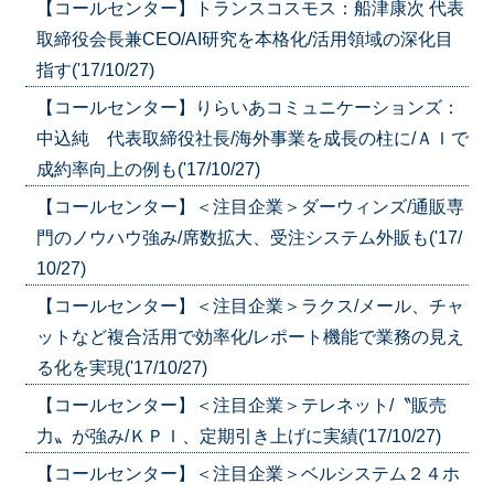
【コールセンター】トランスコスモス：船津康次 代表
取締役会長兼CEO/AI研究を本格化/活用領域の深化目
指す('17/10/27)
【コールセンター】りらいあコミュニケーションズ：
中込純 代表取締役社長/海外事業を成長の柱に/ＡＩで
成約率向上の例も('17/10/27)
【コールセンター】＜注目企業＞ダーウィンズ/通販専
門のノウハウ強み/席数拡大、受注システム外販も('17/
10/27)
【コールセンター】＜注目企業＞ラクス/メール、チャ
ットなど複合活用で効率化/レポート機能で業務の見え
る化を実現('17/10/27)
【コールセンター】＜注目企業＞テレネット/〝販売
力〟が強み/ＫＰＩ、定期引き上げに実績('17/10/27)
【コールセンター】＜注目企業＞ベルシステム２４ホ