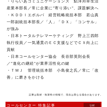
・りらいあコミュニケーションズ 鮎澤邦幸生活
産業本部長／常に企業に”寄り添い”、課題解決へ
・ＫＤＤＩエボルバ 経営戦略統括本部 若山真
一郎副統括本部長／「人」「ＤＸ」「コンサル」
が強み
・日本トータルテレマーケティング 野上三四郎
執行役員／一気通貫のＥＣ支援などでＣＸ向上に
貢献
・日本コールセンター協会 長谷部英則会長
／”進化の継続”が業界活性化の鍵
・ＴＭＪ 管理統括本部 小島俊之氏／常に「改
善」に磨きをかける
記事は取材・執筆時の情報で、現在は異なる場合があります。
コールセンター 特集記事
List