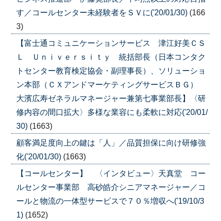
す／コールセンター未経験者をＳＶに('20/01/30)
(166
3)
【富士通コミュニケーションサービス 津江好美ＣＳ
Ｌ Ｕｎｉｖｅｒｓｉｔｙ 統括部長（日本コンタク
トセンター教育検定協会・副理事長）、ソリューショ
ン本部（ＣＸアンドマーケティングサービスＢＧ）
大濱広寿ゼネラルマネージャー兼第七事業部長】〈研
修内容の間口拡大〉多様な業容にも柔軟に対応('20/01/
30)
(1663)
顧客満足度向上の鍵は「人」／品質担保に向け研修強
化('20/01/30)
(1663)
【コールセンター】 〈インタビュー〉天真堂 コー
ルセンター事業部 高砂皓介シニアマネージャー／コ
ールと物流の一体型サービスで７０％増収へ('19/10/3
1)
(1652)