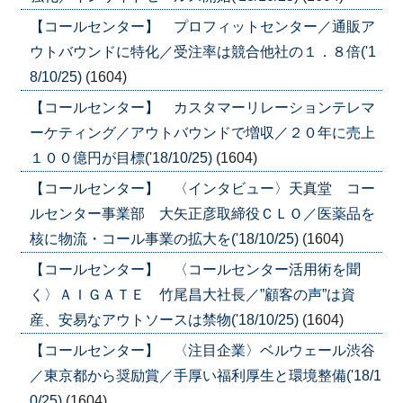
【コールセンター】 プロフィットセンター／通販ア
ウトバウンドに特化／受注率は競合他社の１．８倍('1
8/10/25)
(1604)
【コールセンター】 カスタマーリレーションテレマ
ーケティング／アウトバウンドで増収／２０年に売上
１００億円が目標('18/10/25)
(1604)
【コールセンター】 〈インタビュー〉天真堂 コー
ルセンター事業部 大矢正彦取締役ＣＬＯ／医薬品を
核に物流・コール事業の拡大を('18/10/25)
(1604)
【コールセンター】 〈コールセンター活用術を聞
く〉ＡＩＧＡＴＥ 竹尾昌大社長／”顧客の声”は資
産、安易なアウトソースは禁物('18/10/25)
(1604)
【コールセンター】 〈注目企業〉ベルウェール渋谷
／東京都から奨励賞／手厚い福利厚生と環境整備('18/1
0/25)
(1604)