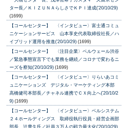
ター長／ＫＩＺＵＮＡらしさでＫＰＩ達成('20/10/29)
(1699)
【コールセンター】 〈インタビュー〉富士通コミュ
ニケーションサービス 山本享史代表取締役社長／ハ
イブリッド運用を推進('20/10/29)
(1699)
【コールセンター】 〈注目企業〉ベルウェール渋谷
／緊急事態宣言下でも業務を継続／コロナで変わるニ
ーズを察知('20/10/29)
(1699)
【コールセンター】 〈インタビュー〉りらいあコミ
ュニケーションズ デジタル・マーケティング本部
高橋健司本部長／チャネル連携でＣＸ向上へ('20/10/2
9)
(1699)
【コールセンター】 〈インタビュー〉ベルシステム
２４ホールディングス 取締役執行役員・経営企画部
部長 辻豊久氏／社員３万人の戦力最大化('20/10/29)