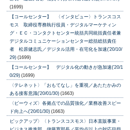
(1699)
【コールセンター】 〈インタビュー〉トランスコス
モス 取締役専務執行役員・デジタルマーケティン
グ・ＥＣ・コンタクトセンター統括共同統括責任者兼
デジタルコミュニケーションセンター総括総括責任
者 松原健志氏／デジタル活用・在宅化を加速('20/10/
29)
(1699)
【コールセンター】 デジタル化の動きが急加速('20/1
0/29)
(1699)
〈テレネット〉「おもてなし」を重視／あたたかみの
ある接客意識('20/01/30)
(1663)
〈ビーウィズ〉各拠点での品質強化／業務改善スピー
ド向上へ('20/01/30)
(1663)
ピックアップ〉〈トランスコスモス〉日本直販事業・
ビジネス推進部 伊藤寛部長／平均点以上の対応目指