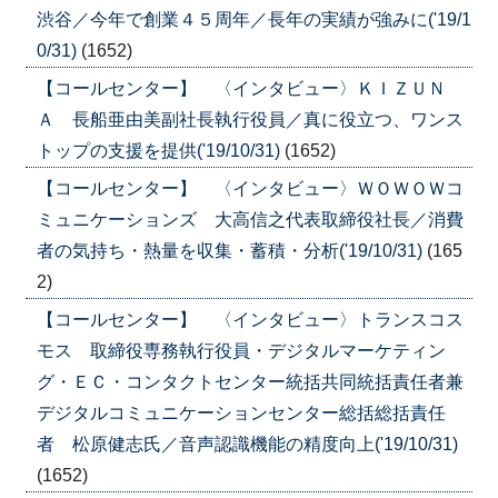
渋谷／今年で創業４５周年／長年の実績が強みに('19/1
0/31)
(1652)
【コールセンター】 〈インタビュー〉ＫＩＺＵＮ
Ａ 長船亜由美副社長執行役員／真に役立つ、ワンス
トップの支援を提供('19/10/31)
(1652)
【コールセンター】 〈インタビュー〉ＷＯＷＯＷコ
ミュニケーションズ 大高信之代表取締役社長／消費
者の気持ち・熱量を収集・蓄積・分析('19/10/31)
(165
2)
【コールセンター】 〈インタビュー〉トランスコス
モス 取締役専務執行役員・デジタルマーケティン
グ・ＥＣ・コンタクトセンター統括共同統括責任者兼
デジタルコミュニケーションセンター総括総括責任
者 松原健志氏／音声認識機能の精度向上('19/10/31)
(1652)