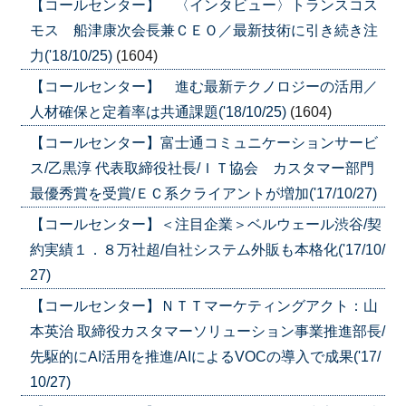
【コールセンター】 〈インタビュー〉トランスコス
モス 船津康次会長兼ＣＥＯ／最新技術に引き続き注
力('18/10/25)
(1604)
【コールセンター】 進む最新テクノロジーの活用／
人材確保と定着率は共通課題('18/10/25)
(1604)
【コールセンター】富士通コミュニケーションサービ
ス/乙黒淳 代表取締役社長/ＩＴ協会 カスタマー部門
最優秀賞を受賞/ＥＣ系クライアントが増加('17/10/27)
【コールセンター】＜注目企業＞ベルウェール渋谷/契
約実績１．８万社超/自社システム外販も本格化('17/10/
27)
【コールセンター】ＮＴＴマーケティングアクト：山
本英治 取締役カスタマーソリューション事業推進部長/
先駆的にAI活用を推進/AIによるVOCの導入で成果('17/
10/27)