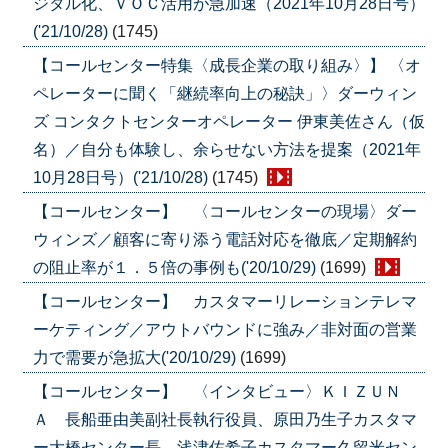
ジタル化、ＶＯＣ活用が急加速（2021年10月28日号）
('21/10/28)
(1745)
【コールセンター特集〈成長企業の取り組み〉】 〈オ
ペレーターに聞く「継続率向上の秘訣」〉ダーウィン
ズ コンタクトセンターオペレーター 伊東美佐さん（仮
名）／自分も体験し、余らせない方法を提案（2021年
10月28日号）('21/10/28)
(1745)
【コールセンター】 〈コールセンターの現場〉ダー
ウィンズ／顧客に寄り添う電話対応を徹底／定期解約
の阻止率が１．５倍の事例も('20/10/29)
(1699)
【コールセンター】 カスタマーリレーションテレマ
ーケティング／アウトバウンドに強み／非対面の営業
力で需要が急拡大('20/10/29)
(1699)
【コールセンター】 〈インタビュー〉ＫＩＺＵＮ
Ａ 長船亜由美副社長執行役員、原田乃生子カスタマ
ー大橋センター長、浅津佐希子カスタマー久留米セン