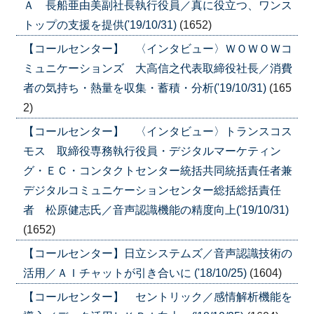
Ａ 長船亜由美副社長執行役員／真に役立つ、ワンス
トップの支援を提供('19/10/31)
(1652)
【コールセンター】 〈インタビュー〉ＷＯＷＯＷコ
ミュニケーションズ 大高信之代表取締役社長／消費
者の気持ち・熱量を収集・蓄積・分析('19/10/31)
(165
2)
【コールセンター】 〈インタビュー〉トランスコス
モス 取締役専務執行役員・デジタルマーケティン
グ・ＥＣ・コンタクトセンター統括共同統括責任者兼
デジタルコミュニケーションセンター総括総括責任
者 松原健志氏／音声認識機能の精度向上('19/10/31)
(1652)
【コールセンター】日立システムズ／音声認識技術の
活用／ＡＩチャットが引き合いに ('18/10/25)
(1604)
【コールセンター】 セントリック／感情解析機能を