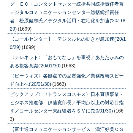
グ・ＥＣ・コンタクトセンター統括共同統括責任者兼
デジタルコミュニケーションセンター総括総括責任
者 松原健志氏／デジタル活用・在宅化を加速('20/10/
29)
(1699)
【コールセンター】 デジタル化の動きが急加速('20/1
0/29)
(1699)
〈テレネット〉「おもてなし」を重視／あたたかみの
ある接客意識('20/01/30)
(1663)
〈ビーウィズ〉各拠点での品質強化／業務改善スピー
ド向上へ('20/01/30)
(1663)
ピックアップ〉〈トランスコスモス〉日本直販事業・
ビジネス推進部 伊藤寛部長／平均点以上の対応目指
す／コールセンター未経験者をＳＶに('20/01/30)
(166
3)
【富士通コミュニケーションサービス 津江好美ＣＳ