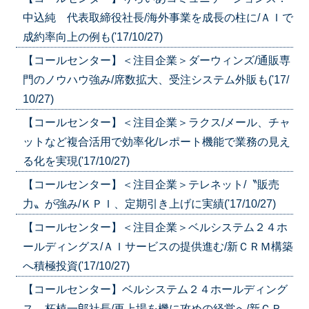
中込純 代表取締役社長/海外事業を成長の柱に/ＡＩで
成約率向上の例も('17/10/27)
【コールセンター】＜注目企業＞ダーウィンズ/通販専
門のノウハウ強み/席数拡大、受注システム外販も('17/
10/27)
【コールセンター】＜注目企業＞ラクス/メール、チャ
ットなど複合活用で効率化/レポート機能で業務の見え
る化を実現('17/10/27)
【コールセンター】＜注目企業＞テレネット/〝販売
力〟が強み/ＫＰＩ、定期引き上げに実績('17/10/27)
【コールセンター】＜注目企業＞ベルシステム２４ホ
ールディングス/ＡＩサービスの提供進む/新ＣＲＭ構築
へ積極投資('17/10/27)
【コールセンター】ベルシステム２４ホールディング
ス 柘植一郎社長/再上場を機に攻めの経営へ/新ＣＲ