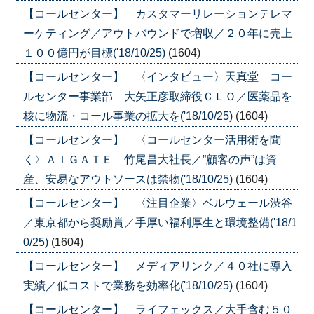
【コールセンター】 カスタマーリレーションテレマ
ーケティング／アウトバウンドで増収／２０年に売上
１００億円が目標('18/10/25)
(1604)
【コールセンター】 〈インタビュー〉天真堂 コー
ルセンター事業部 大矢正彦取締役ＣＬＯ／医薬品を
核に物流・コール事業の拡大を('18/10/25)
(1604)
【コールセンター】 〈コールセンター活用術を聞
く〉ＡＩＧＡＴＥ 竹尾昌大社長／”顧客の声”は資
産、安易なアウトソースは禁物('18/10/25)
(1604)
【コールセンター】 〈注目企業〉ベルウェール渋谷
／東京都から奨励賞／手厚い福利厚生と環境整備('18/1
0/25)
(1604)
【コールセンター】 メディアリンク／４０社に導入
実績／低コストで業務を効率化('18/10/25)
(1604)
【コールセンター】 ライフェックス／大手含む５０