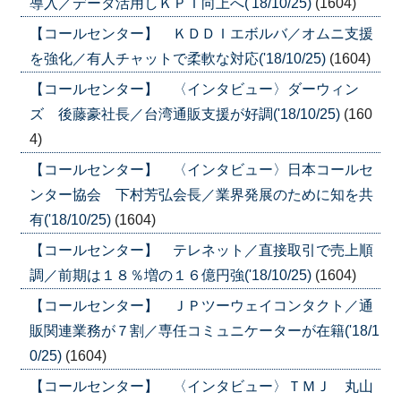
導入／データ活用しＫＰＩ向上へ('18/10/25)
(1604)
【コールセンター】 ＫＤＤＩエボルバ／オムニ支援
を強化／有人チャットで柔軟な対応('18/10/25)
(1604)
【コールセンター】 〈インタビュー〉ダーウィン
ズ 後藤豪社長／台湾通販支援が好調('18/10/25)
(160
4)
【コールセンター】 〈インタビュー〉日本コールセ
ンター協会 下村芳弘会長／業界発展のために知を共
有('18/10/25)
(1604)
【コールセンター】 テレネット／直接取引で売上順
調／前期は１８％増の１６億円強('18/10/25)
(1604)
【コールセンター】 ＪＰツーウェイコンタクト／通
販関連業務が７割／専任コミュニケーターが在籍('18/1
0/25)
(1604)
【コールセンター】 〈インタビュー〉ＴＭＪ 丸山