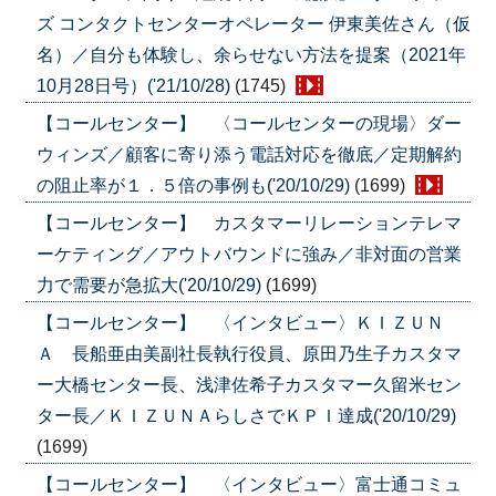
ズ コンタクトセンターオペレーター 伊東美佐さん（仮
名）／自分も体験し、余らせない方法を提案（2021年
10月28日号）('21/10/28)
(1745)
【コールセンター】 〈コールセンターの現場〉ダー
ウィンズ／顧客に寄り添う電話対応を徹底／定期解約
の阻止率が１．５倍の事例も('20/10/29)
(1699)
【コールセンター】 カスタマーリレーションテレマ
ーケティング／アウトバウンドに強み／非対面の営業
力で需要が急拡大('20/10/29)
(1699)
【コールセンター】 〈インタビュー〉ＫＩＺＵＮ
Ａ 長船亜由美副社長執行役員、原田乃生子カスタマ
ー大橋センター長、浅津佐希子カスタマー久留米セン
ター長／ＫＩＺＵＮＡらしさでＫＰＩ達成('20/10/29)
(1699)
【コールセンター】 〈インタビュー〉富士通コミュ