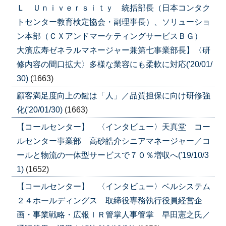
Ｌ Ｕｎｉｖｅｒｓｉｔｙ 統括部長（日本コンタク
トセンター教育検定協会・副理事長）、ソリューショ
ン本部（ＣＸアンドマーケティングサービスＢＧ）
大濱広寿ゼネラルマネージャー兼第七事業部長】〈研
修内容の間口拡大〉多様な業容にも柔軟に対応('20/01/
30)
(1663)
顧客満足度向上の鍵は「人」／品質担保に向け研修強
化('20/01/30)
(1663)
【コールセンター】 〈インタビュー〉天真堂 コー
ルセンター事業部 高砂皓介シニアマネージャー／コ
ールと物流の一体型サービスで７０％増収へ('19/10/3
1)
(1652)
【コールセンター】 〈インタビュー〉ベルシステム
２４ホールディングス 取締役専務執行役員経営企
画・事業戦略・広報ＩＲ管掌人事管掌 早田憲之氏／