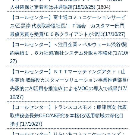
人材確保と定着率は共通課題('18/10/25)
(1604)
【コールセンター】富士通コミュニケーションサービ
ス/乙黒淳 代表取締役社長/ＩＴ協会 カスタマー部門
最優秀賞を受賞/ＥＣ系クライアントが増加('17/10/27)
【コールセンター】＜注目企業＞ベルウェール渋谷/契
約実績１．８万社超/自社システム外販も本格化('17/10/
27)
【コールセンター】ＮＴＴマーケティングアクト：山
本英治 取締役カスタマーソリューション事業推進部長/
先駆的にAI活用を推進/AIによるVOCの導入で成果('17/
10/27)
【コールセンター】トランスコスモス：船津康次 代表
取締役会長兼CEO/AI研究を本格化/活用領域の深化目
指す('17/10/27)
【コールセンター】りらいあコミュニケーションズ：