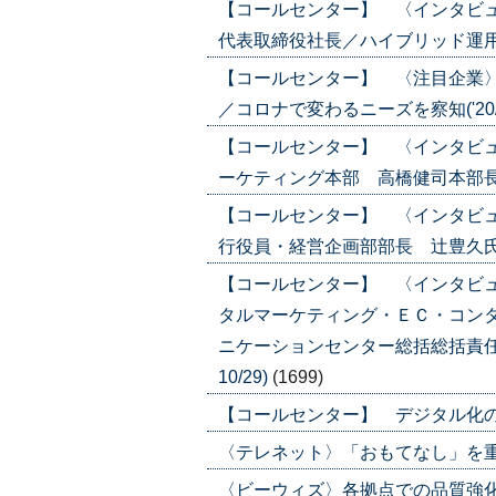
【コールセンター】 〈インタビ
代表取締役社長／ハイブリッド運用を推進
【コールセンター】 〈注目企業
／コロナで変わるニーズを察知('20/1
【コールセンター】 〈インタビ
ーケティング本部 高橋健司本部長／チ
【コールセンター】 〈インタビ
行役員・経営企画部部長 辻豊久氏／社
【コールセンター】 〈インタビ
タルマーケティング・ＥＣ・コン
ニケーションセンター総括総括責任
10/29)
(1699)
【コールセンター】 デジタル化の動きが
〈テレネット〉「おもてなし」を重視／
〈ビーウィズ〉各拠点での品質強化／業