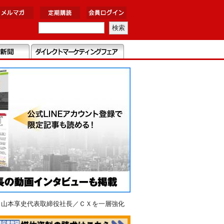
 山本享史代表取締役社長／ＣＸを一層強化