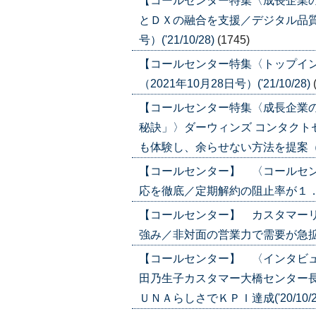
【コールセンター特集〈成長企業
とＤＸの融合を支援／デジタル品質評
号）('21/10/28)
(1745)
【コールセンター特集〈トップイ
（2021年10月28日号）('21/10/28)
【コールセンター特集〈成長企業
秘訣」〉ダーウィンズ コンタクト
も体験し、余らせない方法を提案（2021
【コールセンター】 〈コールセ
応を徹底／定期解約の阻止率が１．５倍の
【コールセンター】 カスタマー
強み／非対面の営業力で需要が急拡大('2
【コールセンター】 〈インタビ
田乃生子カスタマー大橋センター
ＵＮＡらしさでＫＰＩ達成('20/10/2