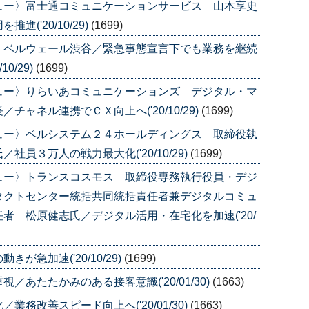
ュー〉富士通コミュニケーションサービス 山本享史
('20/10/29)
(1699)
〉ベルウェール渋谷／緊急事態宣言下でも業務を継続
0/29)
(1699)
ュー〉りらいあコミュニケーションズ デジタル・マ
ャネル連携でＣＸ向上へ('20/10/29)
(1699)
ュー〉ベルシステム２４ホールディングス 取締役執
員３万人の戦力最大化('20/10/29)
(1699)
ュー〉トランスコスモス 取締役専務執行役員・デジ
タクトセンター統括共同統括責任者兼デジタルコミュ
者 松原健志氏／デジタル活用・在宅化を加速('20/
急加速('20/10/29)
(1699)
あたたかみのある接客意識('20/01/30)
(1663)
務改善スピード向上へ('20/01/30)
(1663)