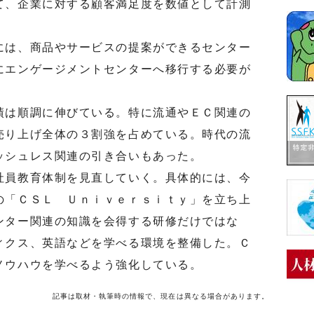
て、企業に対する顧客満足度を数値として計測
は、商品やサービスの提案ができるセンター
にエンゲージメントセンターへ移行する必要が
は順調に伸びている。特に流通やＥＣ関連の
売り上げ全体の３割強を占めている。時代の流
ッシュレス関連の引き合いもあった。
員教育体制を見直していく。具体的には、今
の「ＣＳＬ Ｕｎｉｖｅｒｓｉｔｙ」を立ち上
ンター関連の知識を会得する研修だけではな
ィクス、英語などを学べる環境を整備した。Ｃ
ノウハウを学べるよう強化している。
記事は取材・執筆時の情報で、現在は異なる場合があります。