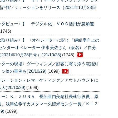
の取り組み〉】 ＮＴＴマーケティングアクト／ＣＸ
価ソリューションをリリース（2021年10月28日
ンタビュー〉】 デジタル化、ＶＯＣ活用が急加速
(1745)
の取り組み〉】 〈オペレーターに聞く「継続率向上の
センターオペレーター 伊東美佐さん（仮名）／自分
年10月28日号）('21/10/28)
(1745)
ンターの現場〉ダーウィンズ／顧客に寄り添う電話対
事例も('20/10/29)
(1699)
リレーションテレマーケティング／アウトバウンドに
0/10/29)
(1699)
ュー〉ＫＩＺＵＮＡ 長船亜由美副社長執行役員、原
長、浅津佐希子カスタマー久留米センター長／ＫＩＺ
9)
(1699)