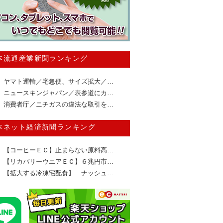
本流通産業新聞ランキング
ヤマト運輸／宅急便、サイズ拡大／…
ニュースキンジャパン／表参道にカ…
消費者庁／ニチガスの違法な取引を…
本ネット経済新聞ランキング
【コーヒーＥＣ】止まらない原料高…
【リカバリーウエアＥＣ】６兆円市…
【拡大する冷凍宅配食】 ナッシュ…