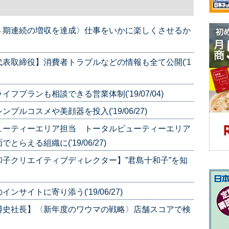
４期連続の増収を達成〉仕事をいかに楽しくさせるか
表取締役】消費者トラブルなどの情報も全て公開('1
プランも相談できる営業体制('19/07/04)
ルコスメや美顔器を投入('19/06/27)
ューティーエリア担当 トータルビューティーエリア
える組織に('19/06/27)
子クリエイティブディレクター】”君島十和子”を知
サイトに寄り添う('19/06/27)
博史社長】〈新年度のワウマの戦略〉店舗スコアで検