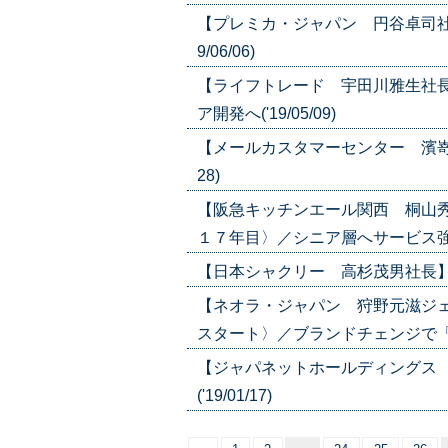
【プレミカ・ジャパン 円谷卓司社
9/06/06)
【ライフトレード 宇田川雅生社
ア開発へ('19/05/09)
【メールカスタマーセンター 濱嵜勝
28)
【阪急キッチンエール関西 桐山
１７年目〉／シニア層へサービス強化、
【日本シャクリー 高杉茂男社長】新規
【ネオラ・ジャパン 狩野元滋ジ
スタート〉／ブランドチェンジで「ネオラ
【ジャパネットホールディングス
('19/01/17)