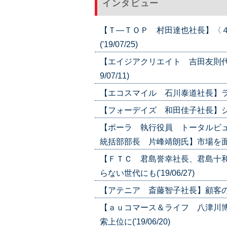
インタビュー
【Ｔ―ＴＯＰ 村田達也社長】〈
('19/07/25)
【エイジアクリエイト 吉田友則代
9/07/11)
【エコスマイル 石川泰道社長】ライフ
【フォーデイズ 和田佳子社長】シンプ
【ポーラ 執行役員 トータルビ
統括部部長 片峰靖朗氏】市場を面でとら
【ＦＴＣ 君島誉幸社長、君島十和
らない世代にも('19/06/27)
【アテニア 斎藤智子社長】顧客のイン
【ａｕコマース＆ライフ 八津川
索上位に('19/06/20)