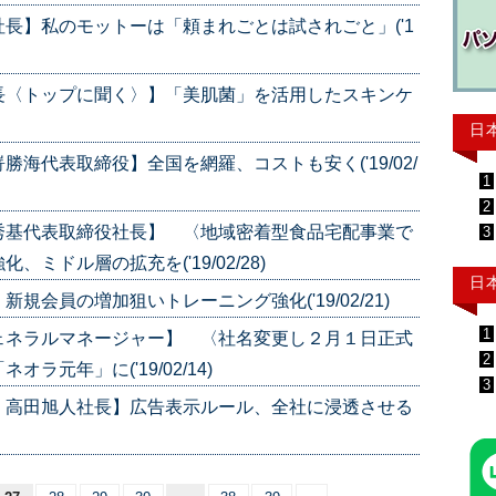
長】私のモットーは「頼まれごとは試されごと」('1
長〈トップに聞く〉】「美肌菌」を活用したスキンケ
日
海代表取締役】全国を網羅、コストも安く('19/02/
1
2
秀基代表取締役社長】 〈地域密着型食品宅配事業で
3
ミドル層の拡充を('19/02/28)
日
会員の増加狙いトレーニング強化('19/02/21)
1
ェネラルマネージャー】 〈社名変更し２月１日正式
2
元年」に('19/02/14)
3
 高田旭人社長】広告表示ルール、全社に浸透させる