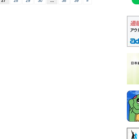
27
28
29
30
...
38
39
»