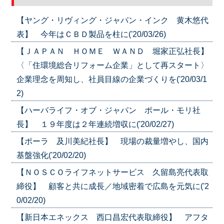
【ヤング・リヴィング・ジャパン・インク 黄木悠代
表】 今年はＣＢＤ製品を柱に('20/03/26)
【ＪＡＰＡＮ ＨＯＭＥ ＷＡＮＤ 堀家正弘社長】
〈「住環境総合リフォーム企業」として再スタート〉
企業理念を周知し、社員目線の企業づくりを('20/03/1
2)
【ハーバライフ・オブ・ジャパン ポール・モリ社
長】 １９年度は２年連続増収に('20/02/27)
【ポーラ 及川美紀社長】 現場の裁量増やし、国内
基盤強化('20/02/20)
【ＮＯＳＣＯライフネットサービス 久留島亮代表取
締役】 顧客と共に成長／地域密着で広島を元気に('2
0/02/20)
【新日本エネックス 西口昌宏代表取締役】 アフタ