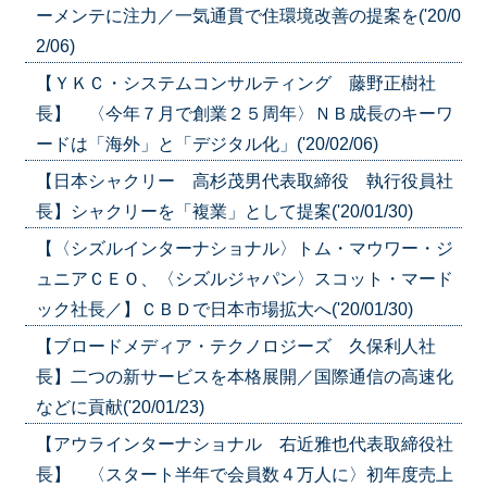
ーメンテに注力／一気通貫で住環境改善の提案を('20/0
2/06)
【ＹＫＣ・システムコンサルティング 藤野正樹社
長】 〈今年７月で創業２５周年〉ＮＢ成長のキーワ
ードは「海外」と「デジタル化」('20/02/06)
【日本シャクリー 高杉茂男代表取締役 執行役員社
長】シャクリーを「複業」として提案('20/01/30)
【〈シズルインターナショナル〉トム・マウワー・ジ
ュニアＣＥＯ、〈シズルジャパン〉スコット・マード
ック社長／】ＣＢＤで日本市場拡大へ('20/01/30)
【ブロードメディア・テクノロジーズ 久保利人社
長】二つの新サービスを本格展開／国際通信の高速化
などに貢献('20/01/23)
【アウラインターナショナル 右近雅也代表取締役社
長】 〈スタート半年で会員数４万人に〉初年度売上