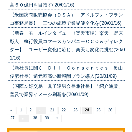
高６０億円を目指す('20/01/16)
【米国訪問販売協会（ＤＳＡ） アドルフォ・フラン
コ事務局長】 三つの施策で業界健全化を('20/01/16)
【新春 モールインタビュー〈楽天市場〉楽天 野原
彰人 執行役員コマースカンパニーＣＣＯ＆ディレク
ター】 ユーザー変化に応じ、楽天も変化に挑む('20/0
1/16)
【新社長に聞く Ｄｉｉ・Ｃｏｎｓｅｎｔｅｓ 奥山
俊彦社長】還元率高い新報酬プラン導入('20/01/09)
【国際友好交易 眞子達男会長兼社長】「紹介通販」
普及で業界イメージ刷新を('20/01/09)
«
1
2
...
21
22
23
24
25
26
27
...
38
39
»