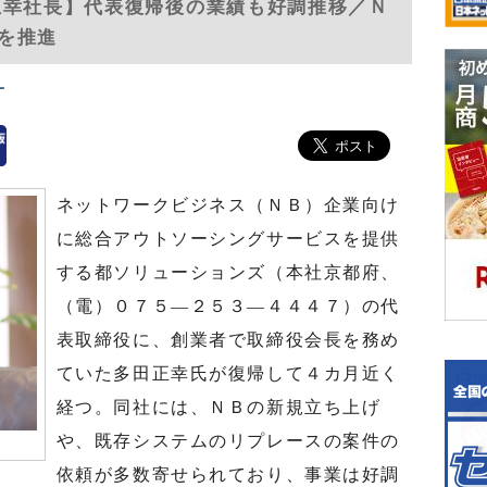
正幸社長】代表復帰後の業績も好調推移／Ｎ
を推進
ー
ネットワークビジネス（ＮＢ）企業向け
に総合アウトソーシングサービスを提供
する都ソリューションズ（本社京都府、
（電）０７５―２５３―４４４７）の代
表取締役に、創業者で取締役会長を務め
ていた多田正幸氏が復帰して４カ月近く
経つ。同社には、ＮＢの新規立ち上げ
や、既存システムのリプレースの案件の
依頼が多数寄せられており、事業は好調