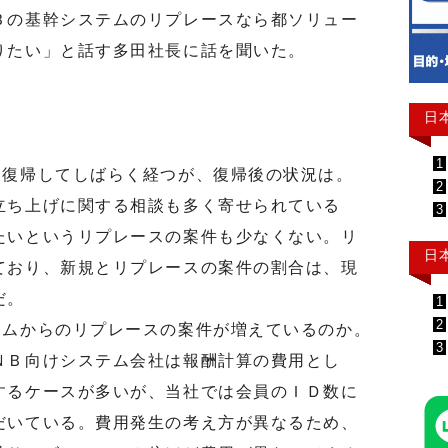
Ｂの基幹システムのリプレースなら都ソリュー
りたい」と話す多田社長に話を聞いた。
日
1
復帰してしばらく経つが、復帰後の状況は。
2
ち上げに関する相談も多く寄せられている
3
たいというリプレースの案件も少なくない。リ
日
ており、新規とリプレースの案件の割合は、現
だ。
1
2
ムからのリプレースの案件が増えているのか。
3
Ｂ向けシステム会社は報酬計算の費用とし
するケースが多いが、当社では会員のＩＤ数に
だいている。費用発生の考え方が異なるため、