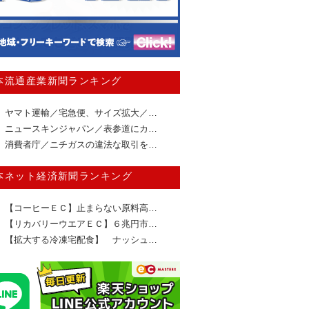
本流通産業新聞ランキング
ヤマト運輸／宅急便、サイズ拡大／…
ニュースキンジャパン／表参道にカ…
消費者庁／ニチガスの違法な取引を…
本ネット経済新聞ランキング
【コーヒーＥＣ】止まらない原料高…
【リカバリーウエアＥＣ】６兆円市…
【拡大する冷凍宅配食】 ナッシュ…