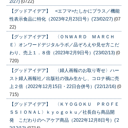
2/27)
(0722)
【グッドアイデア】 <エフマ>たしかにプラス／機能
性表示食品に特化（2023年2月23日号）('23/02/27)
(07
22)
【グッドアイデア】 〈ＯＮＷＡＲＤ ＭＡＲＣＨ
Ｅ〉オンワードデジタルラボ／品ぞろえや見せ方こだ
わり、売上１．８倍（2023年2月9日号）('23/02/13)
(0
720)
【グッドアイデア】 〈婦人画報のお取り寄せ〉ハー
スト婦人画報社／出版社の強み生かし、コロナ禍に売
上２倍（2022年12月15日・22日合併号）('22/12/16)
(0
715)
【グッドアイデア】 〈ＫＹＯＧＯＫＵ ＰＲＯＦＥ
ＳＳＩＯＮＡＬ〉ｋｙｏｇｏｋｕ／社長自ら商品開
発 こだわりのヘアケア商品（2022年12月8日号）('2