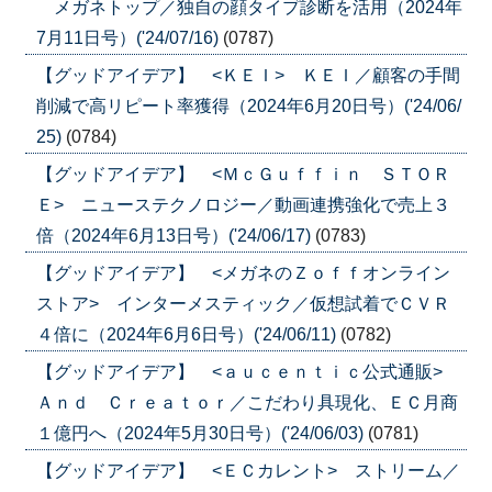
メガネトップ／独自の顔タイプ診断を活用（2024年
7月11日号）('24/07/16)
(0787)
【グッドアイデア】 <ＫＥＩ> ＫＥＩ／顧客の手間
削減で高リピート率獲得（2024年6月20日号）('24/06/
25)
(0784)
【グッドアイデア】 <ＭｃＧｕｆｆｉｎ ＳＴＯＲ
Ｅ> ニューステクノロジー／動画連携強化で売上３
倍（2024年6月13日号）('24/06/17)
(0783)
【グッドアイデア】 <メガネのＺｏｆｆオンライン
ストア> インターメスティック／仮想試着でＣＶＲ
４倍に（2024年6月6日号）('24/06/11)
(0782)
【グッドアイデア】 <ａｕｃｅｎｔｉｃ公式通販>
Ａｎｄ Ｃｒｅａｔｏｒ／こだわり具現化、ＥＣ月商
１億円へ（2024年5月30日号）('24/06/03)
(0781)
【グッドアイデア】 <ＥＣカレント> ストリーム／