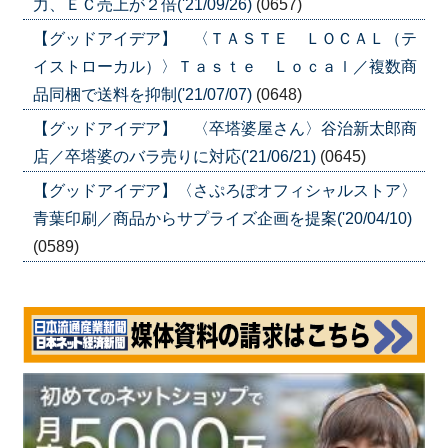
力、ＥＣ売上が２倍('21/09/26)
(0657)
【グッドアイデア】 〈ＴＡＳＴＥ ＬＯＣＡＬ（テ
イストローカル）〉Ｔａｓｔｅ Ｌｏｃａｌ／複数商
品同梱で送料を抑制('21/07/07)
(0648)
【グッドアイデア】 〈卒塔婆屋さん〉谷治新太郎商
店／卒塔婆のバラ売りに対応('21/06/21)
(0645)
【グッドアイデア】〈さぷろぽオフィシャルストア〉
青葉印刷／商品からサプライズ企画を提案('20/04/10)
(0589)