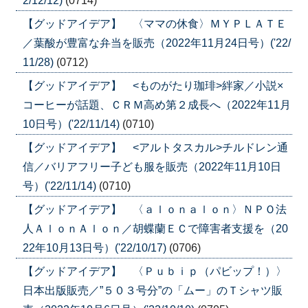
2/12/12)
(0714)
【グッドアイデア】 〈ママの休食〉ＭＹＰＬＡＴＥ
／葉酸が豊富な弁当を販売（2022年11月24日号）('22/
11/28)
(0712)
【グッドアイデア】 <ものがたり珈琲>絆家／小説×
コーヒーが話題、ＣＲＭ高め第２成長へ（2022年11月
10日号）('22/11/14)
(0710)
【グッドアイデア】 <アルトタスカル>チルドレン通
信／バリアフリー子ども服を販売（2022年11月10日
号）('22/11/14)
(0710)
【グッドアイデア】 〈ａｌｏｎａｌｏｎ〉ＮＰＯ法
人ＡｌｏｎＡｌｏｎ／胡蝶蘭ＥＣで障害者支援を（20
22年10月13日号）('22/10/17)
(0706)
【グッドアイデア】 〈Ｐｕｂｉｐ（パビップ！）〉
日本出版販売／”５０３号分”の「ムー」のＴシャツ販