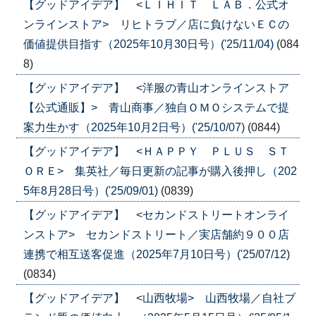
【グッドアイデア】 <ＬＩＨＩＴ ＬＡＢ．公式オ
ンラインストア> リヒトラブ／店に負けないＥＣの
価値提供目指す（2025年10月30日号）('25/11/04)
(084
8)
【グッドアイデア】 <洋服の青山オンラインストア
【公式通販】> 青山商事／独自ＯＭＯシステムで提
案力生かす（2025年10月2日号）('25/10/07)
(0844)
【グッドアイデア】 <ＨＡＰＰＹ ＰＬＵＳ ＳＴ
ＯＲＥ> 集英社／毎日更新の記事が購入後押し（202
5年8月28日号）('25/09/01)
(0839)
【グッドアイデア】 <セカンドストリートオンライ
ンストア> セカンドストリート／実店舗約９００店
連携で相互送客促進（2025年7月10日号）('25/07/12)
(0834)
【グッドアイデア】 <山西牧場> 山西牧場／自社ブ