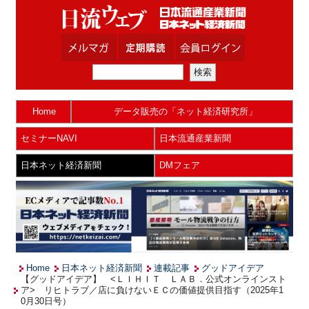
Home
データ販売の「ネット経済研究所」
セミナーNAVI
日本流通産業新聞
日本ネット経済新聞
DMフェア
Home
日本ネット経済新聞
連載記事
グッドアイデア
【グッドアイデア】 <ＬＩＨＩＴ ＬＡＢ．公式オンラインスト
ア> リヒトラブ／店に負けないＥＣの価値提供目指す（2025年1
0月30日号）