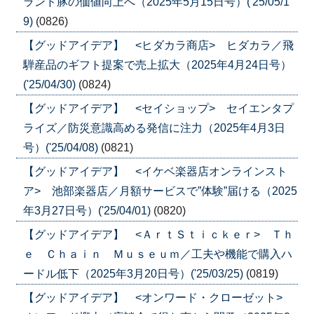
ランド豚の価値向上へ（2025年5月15日号）('25/05/1
9)
(0826)
【グッドアイデア】 <ヒダカラ商店> ヒダカラ／飛
騨産品のギフト提案で売上拡大（2025年4月24日号）
('25/04/30)
(0824)
【グッドアイデア】 <セイショップ> セイエンタプ
ライズ／防災意識高める発信に注力（2025年4月3日
号）('25/04/08)
(0821)
【グッドアイデア】 <イケベ楽器店オンラインスト
ア> 池部楽器店／月額サービスで”体験”届ける（2025
年3月27日号）('25/04/01)
(0820)
【グッドアイデア】 <ＡｒｔＳｔｉｃｋｅｒ> Ｔｈ
ｅ Ｃｈａｉｎ Ｍｕｓｅｕｍ／工夫や機能で購入ハ
ードル低下（2025年3月20日号）('25/03/25)
(0819)
【グッドアイデア】 <オンワード・クローゼット>