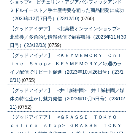
ショップ> ビチェリン・アジアパシフィックアンド
ミドルイースト／手土産需要を狙った商品開発に成功
（2023年12月7日号）('23/12/10)
(0760)
【グッドアイデア】 <北菓楼オンラインショップ>
北菓楼／多角的な情報発信で顧客獲得（2023年11月30
日号）('23/12/03)
(0759)
【グッドアイデア】 <ＫＥＹＭＥＭＯＲＹ Ｏｎｌ
ｉｎｅ Ｓｈｏｐ> ＫＥＹＭＥＭＯＲＹ／毎週のラ
イブ配信でリピート促進（2023年10月26日号）('23/1
0/31)
(0755)
【グッドアイデア】 <井上誠耕園> 井上誠耕園／媒
体の特性生かし魅力発信（2023年10月5日号）('23/10/
11)
(0752)
【グッドアイデア】 <ＧＲＡＳＳＥ ＴＯＫＹＯ
ｏｎｌｉｎｅ ｓｈｏｐ> ＧＲＡＳＳＥ ＴＯＫＹ