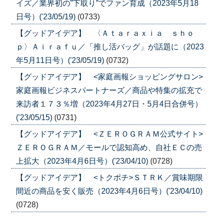
イズ／業界初の”下取り”でファン育成（2023年5月18
日号）('23/05/19)
(0733)
【グッドアイデア】 〈Ａｔａｒａｘｉａ ｓｈｏ
ｐ〉Ａｉｒａｆｕ／「推し活バッグ」が話題に（2023
年5月11日号）('23/05/19)
(0732)
【グッドアイデア】 <家庭画報ショッピングサロン>
家庭画報ビジネスパートナーズ／商品や特集の拡充で
来訪者１７３％増（2023年4月27日・5月4日合併号）
('23/05/15)
(0731)
【グッドアイデア】 <ＺＥＲＯＧＲＡＭ公式サイト>
ＺＥＲＯＧＲＡＭ／モールで認知高め、自社ＥＣの売
上拡大（2023年4月6日号）('23/04/10)
(0728)
【グッドアイデア】 <トクポチ>ＳＴＲＫ／賞味期限
間近の商品を安く販売（2023年4月6日号）('23/04/10)
(0728)