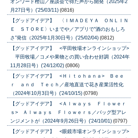
オンワード樫山／座談会で得た声から開発（2025年2
月27日号）('25/03/11)
(0816)
【グッドアイデア】 〈ＩＭＡＤＥＹＡ ＯＮＬＩＮ
Ｅ ＳＴＯＲＥ〉いまでや／アプリで”酒のおもしろ
さ”発信（2025年1月30日号）('25/02/04)
(0812)
【グッドアイデア】 <平田牧場オンラインショップ>
平田牧場／コメや果物との買い合わせ好調（2024年
11月28日号）('24/12/02)
(0806)
【グッドアイデア】 <Ｈｉｔｏｈａｎａ> Ｂｅｅ
ｒ ａｎｄ Ｔｅｃｈ／産地直送で花き産業活性化
（2024年10月3日号）('24/10/15)
(0798)
【グッドアイデア】 <Ａｌｗａｙｓ Ｆｌｏｗｅｒ
ｓ> Ａｌｗａｙｓ Ｆｌｏｗｅｒｓ／バッグ型アレ
ンジメントが（2024年9月26日号）('24/10/01)
(0797)
【グッドアイデア】 <眼鏡市場オンラインショップ>