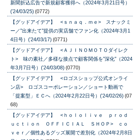
新聞折込広告で新規顧客獲得へ（2024年3月21日号）
('24/03/25)
(0772)
【グッドアイデア】 <ｓｎａｑ．ｍｅ> スナックミ
ー／”出来たて”提供の実店舗でファン化（2024年3月1
4日号）('24/03/17)
(0771)
【グッドアイデア】 <ＡＪＩＮＯＭＯＴＯダイレク
ト> 味の素社／多様な接点で顧客関係を”深化”（2024
年3月7日号）('24/03/08)
(0770)
【グッドアイデア】 <ロゴスショップ公式オンライ
ン店> ロゴスコーポレーション／ショート動画で
「提案型」ＥＣへ（2024年2月22日号）('24/02/26)
(07
68)
【グッドアイデア】 <ｈｏｌｏｌｉｖｅ ｐｒｏｄ
ｕｃｔｉｏｎ ＯＦＦＩＣＩＡＬ ＳＨＯＰ> ｃｏ
ｖｅｒ／個性あるグッズ展開で差別化（2024年2月8日