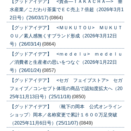
【グッドアイデア】 <貴茶―ＴＡＫＡＣＨＡ―> 垂
水産業／こだわり茶葉でＥＣ売上７倍超（2026年3月1
2日号）('26/03/17)
(0864)
【グッドアイデア】 <ＭＵＫＵＴＯＵ> ＭＵＫＵＴ
ＯＵ／素人感無くすブランド形成（2026年3月12日
号）('26/03/14)
(0864)
【グッドアイデア】 <ｍｅｄｅｌｕ> ｍｅｄｅｌｕ
／消費者と生産者の思いをつなぐ（2026年1月22日
号）('26/01/24)
(0857)
【グッドアイデア】 <セガ フェイブストア> セガ
フェイブ／コンセプト体現の商品で認知度拡大へ（20
25年11月13日号）('25/11/18)
(0850)
【グッドアイデア】 〈靴下の岡本 公式オンライン
ショップ〉岡本／名称変更で累計１６００万足突破
（2025年11月6日号）('25/11/07)
(0849)