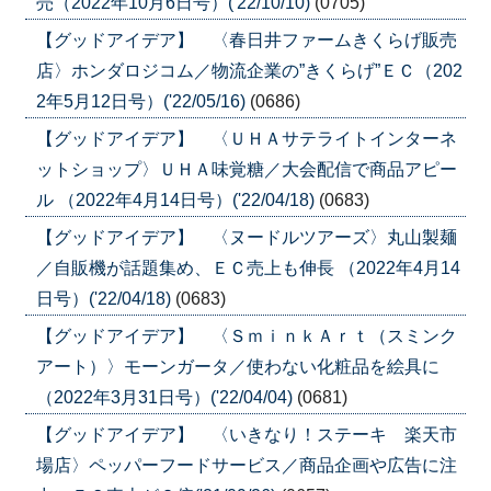
売（2022年10月6日号）('22/10/10)
(0705)
【グッドアイデア】 〈春日井ファームきくらげ販売
店〉ホンダロジコム／物流企業の”きくらげ”ＥＣ（202
2年5月12日号）('22/05/16)
(0686)
【グッドアイデア】 〈ＵＨＡサテライトインターネ
ットショップ〉ＵＨＡ味覚糖／大会配信で商品アピー
ル （2022年4月14日号）('22/04/18)
(0683)
【グッドアイデア】 〈ヌードルツアーズ〉丸山製麺
／自販機が話題集め、ＥＣ売上も伸長 （2022年4月14
日号）('22/04/18)
(0683)
【グッドアイデア】 〈ＳｍｉｎｋＡｒｔ（スミンク
アート）〉モーンガータ／使わない化粧品を絵具に
（2022年3月31日号）('22/04/04)
(0681)
【グッドアイデア】 〈いきなり！ステーキ 楽天市
場店〉ペッパーフードサービス／商品企画や広告に注