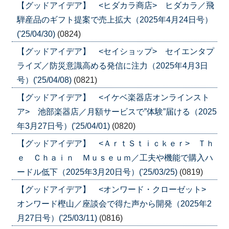
【グッドアイデア】 <ヒダカラ商店> ヒダカラ／飛
騨産品のギフト提案で売上拡大（2025年4月24日号）
('25/04/30)
(0824)
【グッドアイデア】 <セイショップ> セイエンタプ
ライズ／防災意識高める発信に注力（2025年4月3日
号）('25/04/08)
(0821)
【グッドアイデア】 <イケベ楽器店オンラインスト
ア> 池部楽器店／月額サービスで”体験”届ける（2025
年3月27日号）('25/04/01)
(0820)
【グッドアイデア】 <ＡｒｔＳｔｉｃｋｅｒ> Ｔｈ
ｅ Ｃｈａｉｎ Ｍｕｓｅｕｍ／工夫や機能で購入ハ
ードル低下（2025年3月20日号）('25/03/25)
(0819)
【グッドアイデア】 <オンワード・クローゼット>
オンワード樫山／座談会で得た声から開発（2025年2
月27日号）('25/03/11)
(0816)