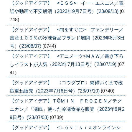
【グッドアイデア】 <ＥＳＳ> イー・エスエス／電
話や動画で不安解消（2023年9月7日号）('23/09/13)
(0
748)
【グッドアイデア】 <旬をすぐに> ファンデリー／
国産１００％の冷凍食品ブランド展開（2023年8月3日
号）('23/08/07)
(0744)
【グッドアイデア】 <アニメーク>ＭＡＷ／書き下ろ
しイラストが人気（2023年7月13日号）('23/07/19)
(07
41)
【グッドアイデア】 〈コウダプロ〉納得いくまで改
良重ね販売（2023年7月6日号）('23/07/10)
(0740)
【グッドアイデア】ＴŌＭＩＮ ＦＲＯＺＥＮ／テク
ニカン／「凍眠」使った冷凍食品を販売（2023年6月2
9日号）('23/07/03)
(0739)
【グッドアイデア】 <Ｌｏｖｉｓｉａオンラインシ