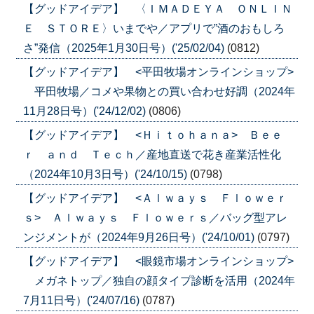
【グッドアイデア】 〈ＩＭＡＤＥＹＡ ＯＮＬＩＮ
Ｅ ＳＴＯＲＥ〉いまでや／アプリで”酒のおもしろ
さ”発信（2025年1月30日号）('25/02/04)
(0812)
【グッドアイデア】 <平田牧場オンラインショップ>
平田牧場／コメや果物との買い合わせ好調（2024年
11月28日号）('24/12/02)
(0806)
【グッドアイデア】 <Ｈｉｔｏｈａｎａ> Ｂｅｅ
ｒ ａｎｄ Ｔｅｃｈ／産地直送で花き産業活性化
（2024年10月3日号）('24/10/15)
(0798)
【グッドアイデア】 <Ａｌｗａｙｓ Ｆｌｏｗｅｒ
ｓ> Ａｌｗａｙｓ Ｆｌｏｗｅｒｓ／バッグ型アレ
ンジメントが（2024年9月26日号）('24/10/01)
(0797)
【グッドアイデア】 <眼鏡市場オンラインショップ>
メガネトップ／独自の顔タイプ診断を活用（2024年
7月11日号）('24/07/16)
(0787)