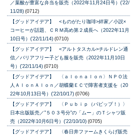
／葉酸が豊富な弁当を販売（2022年11月24日号）('22/
11/28)
(0712)
【グッドアイデア】 <ものがたり珈琲>絆家／小説×
コーヒーが話題、ＣＲＭ高め第２成長へ（2022年11月
10日号）('22/11/14)
(0710)
【グッドアイデア】 <アルトタスカル>チルドレン通
信／バリアフリー子ども服を販売（2022年11月10日
号）('22/11/14)
(0710)
【グッドアイデア】 〈ａｌｏｎａｌｏｎ〉ＮＰＯ法
人ＡｌｏｎＡｌｏｎ／胡蝶蘭ＥＣで障害者支援を（20
22年10月13日号）('22/10/17)
(0706)
【グッドアイデア】 〈Ｐｕｂｉｐ（パビップ！）〉
日本出版販売／”５０３号分”の「ムー」のＴシャツ販
売（2022年10月6日号）('22/10/10)
(0705)
【グッドアイデア】 〈春日井ファームきくらげ販売