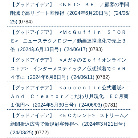
【グッドアイデア】 <ＫＥＩ> ＫＥＩ／顧客の手間
削減で高リピート率獲得（2024年6月20日号）('24/06/
25)
(0784)
【グッドアイデア】 <ＭｃＧｕｆｆｉｎ ＳＴＯＲ
Ｅ> ニューステクノロジー／動画連携強化で売上３
倍（2024年6月13日号）('24/06/17)
(0783)
【グッドアイデア】 <メガネのＺｏｆｆオンライン
ストア> インターメスティック／仮想試着でＣＶＲ
４倍に（2024年6月6日号）('24/06/11)
(0782)
【グッドアイデア】 <ａｕｃｅｎｔｉｃ公式通販>
Ａｎｄ Ｃｒｅａｔｏｒ／こだわり具現化、ＥＣ月商
１億円へ（2024年5月30日号）('24/06/03)
(0781)
【グッドアイデア】 <ＥＣカレント> ストリーム／
新聞折込広告で新規顧客獲得へ（2024年3月21日号）
('24/03/25)
(0772)