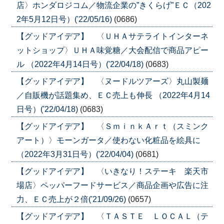
店〉ホンダロジコム／物流企業の”きくらげ”ＥＣ（202
2年5月12日号）('22/05/16)
(0686)
【グッドアイデア】 〈ＵＨＡサテライトインターネ
ットショップ〉ＵＨＡ味覚糖／大会配信で商品アピー
ル （2022年4月14日号）('22/04/18)
(0683)
【グッドアイデア】 〈ヌードルツアーズ〉丸山製麺
／自販機が話題集め、ＥＣ売上も伸長 （2022年4月14
日号）('22/04/18)
(0683)
【グッドアイデア】 〈ＳｍｉｎｋＡｒｔ（スミンク
アート）〉モーンガータ／使わない化粧品を絵具に
（2022年3月31日号）('22/04/04)
(0681)
【グッドアイデア】 〈いきなり！ステーキ 楽天市
場店〉ペッパーフードサービス／商品企画や広告に注
力、ＥＣ売上が２倍('21/09/26)
(0657)
【グッドアイデア】 〈ＴＡＳＴＥ ＬＯＣＡＬ（テ