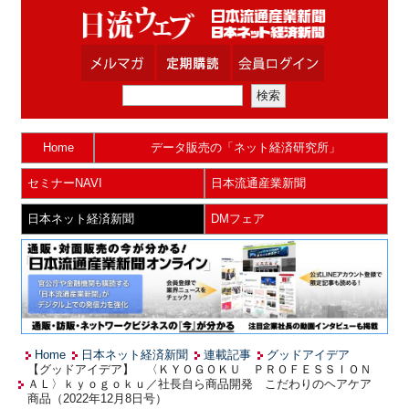
Home
データ販売の「ネット経済研究所」
セミナーNAVI
日本流通産業新聞
日本ネット経済新聞
DMフェア
Home
日本ネット経済新聞
連載記事
グッドアイデア
【グッドアイデア】 〈ＫＹＯＧＯＫＵ ＰＲＯＦＥＳＳＩＯＮ
ＡＬ〉ｋｙｏｇｏｋｕ／社長自ら商品開発 こだわりのヘアケア
商品（2022年12月8日号）