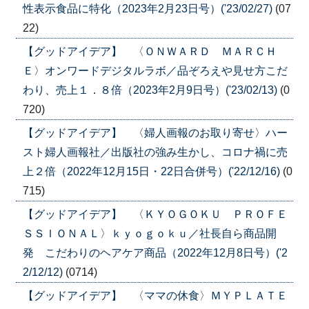
性表示食品に特化（2023年2月23日号）('23/02/27)
(07
22)
【グッドアイデア】 〈ＯＮＷＡＲＤ ＭＡＲＣＨ
Ｅ〉オンワードデジタルラボ／品ぞろえや見せ方こだ
わり、売上１．８倍（2023年2月9日号）('23/02/13)
(0
720)
【グッドアイデア】 〈婦人画報のお取り寄せ〉ハー
スト婦人画報社／出版社の強み生かし、コロナ禍に売
上２倍（2022年12月15日・22日合併号）('22/12/16)
(0
715)
【グッドアイデア】 〈ＫＹＯＧＯＫＵ ＰＲＯＦＥ
ＳＳＩＯＮＡＬ〉ｋｙｏｇｏｋｕ／社長自ら商品開
発 こだわりのヘアケア商品（2022年12月8日号）('2
2/12/12)
(0714)
【グッドアイデア】 〈ママの休食〉ＭＹＰＬＡＴＥ