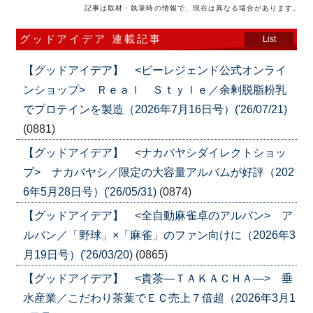
記事は取材・執筆時の情報で、現在は異なる場合があります。
グッドアイデア 連載記事
List
【グッドアイデア】 <ビーレジェンド公式オンライ
ンショップ> Ｒｅａｌ Ｓｔｙｌｅ／余剰脱脂粉乳
でプロテインを製造（2026年7月16日号）('26/07/21)
(0881)
【グッドアイデア】 <ナカバヤシダイレクトショッ
プ> ナカバヤシ／限定の大容量アルバムが好評（202
6年5月28日号）('26/05/31)
(0874)
【グッドアイデア】 <全自動麻雀卓のアルバン> ア
ルバン／「野球」×「麻雀」のファン向けに（2026年3
月19日号）('26/03/20)
(0865)
【グッドアイデア】 <貴茶―ＴＡＫＡＣＨＡ―> 垂
水産業／こだわり茶葉でＥＣ売上７倍超（2026年3月1