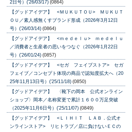
2日号）('26/03/17)
(0864)
【グッドアイデア】 <ＭＵＫＵＴＯＵ> ＭＵＫＵＴ
ＯＵ／素人感無くすブランド形成（2026年3月12日
号）('26/03/14)
(0864)
【グッドアイデア】 <ｍｅｄｅｌｕ> ｍｅｄｅｌｕ
／消費者と生産者の思いをつなぐ（2026年1月22日
号）('26/01/24)
(0857)
【グッドアイデア】 <セガ フェイブストア> セガ
フェイブ／コンセプト体現の商品で認知度拡大へ（20
25年11月13日号）('25/11/18)
(0850)
【グッドアイデア】 〈靴下の岡本 公式オンライン
ショップ〉岡本／名称変更で累計１６００万足突破
（2025年11月6日号）('25/11/07)
(0849)
【グッドアイデア】 <ＬＩＨＩＴ ＬＡＢ．公式オ
ンラインストア> リヒトラブ／店に負けないＥＣの