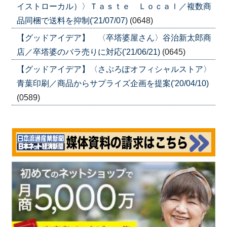
イストローカル）〉Ｔａｓｔｅ Ｌｏｃａｌ／複数商
品同梱で送料を抑制('21/07/07)
(0648)
【グッドアイデア】 〈卒塔婆屋さん〉谷治新太郎商
店／卒塔婆のバラ売りに対応('21/06/21)
(0645)
【グッドアイデア】〈さぷろぽオフィシャルストア〉
青葉印刷／商品からサプライズ企画を提案('20/04/10)
(0589)