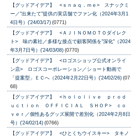
【グッドアイデア】 <ｓｎａｑ．ｍｅ> スナックミ
ー／”出来たて”提供の実店舗でファン化（2024年3月1
4日号）('24/03/17)
(0771)
【グッドアイデア】 <ＡＪＩＮＯＭＯＴＯダイレク
ト> 味の素社／多様な接点で顧客関係を”深化”（2024
年3月7日号）('24/03/08)
(0770)
【グッドアイデア】 <ロゴスショップ公式オンライ
ン店> ロゴスコーポレーション／ショート動画で
「提案型」ＥＣへ（2024年2月22日号）('24/02/26)
(07
68)
【グッドアイデア】 <ｈｏｌｏｌｉｖｅ ｐｒｏｄ
ｕｃｔｉｏｎ ＯＦＦＩＣＩＡＬ ＳＨＯＰ> ｃｏ
ｖｅｒ／個性あるグッズ展開で差別化（2024年2月8日
号）('24/02/14)
(0766)
【グッドアイデア】 <ひとくちウイスキー> タキノ