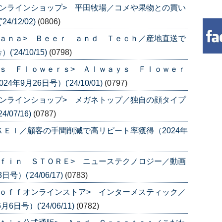
ンラインショップ> 平田牧場／コメや果物との買い
/12/02)
(0806)
ａｎａ> Ｂｅｅｒ ａｎｄ Ｔｅｃｈ／産地直送で
24/10/15)
(0798)
ｓ Ｆｌｏｗｅｒｓ> Ａｌｗａｙｓ Ｆｌｏｗｅｒ
9月26日号）('24/10/01)
(0797)
ンラインショップ> メガネトップ／独自の顔タイプ
/07/16)
(0787)
ＫＥＩ／顧客の手間削減で高リピート率獲得（2024年
ｆｉｎ ＳＴＯＲＥ> ニューステクノロジー／動画
）('24/06/17)
(0783)
ｏｆｆオンラインストア> インターメスティック／
号）('24/06/11)
(0782)