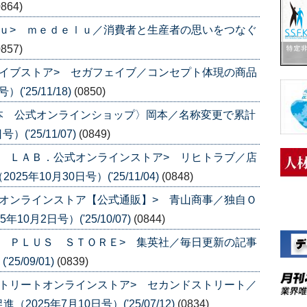
0864)
ｕ> ｍｅｄｅｌｕ／消費者と生産者の思いをつなぐ
0857)
イブストア> セガフェイブ／コンセプト体現の商品
'25/11/18)
(0850)
本 公式オンラインショップ〉岡本／名称変更で累計
('25/11/07)
(0849)
 ＬＡＢ．公式オンラインストア> リヒトラブ／店
年10月30日号）('25/11/04)
(0848)
オンラインストア【公式通販】> 青山商事／独自Ｏ
0月2日号）('25/10/07)
(0844)
 ＰＬＵＳ ＳＴＯＲＥ> 集英社／毎日更新の記事
5/09/01)
(0839)
トリートオンラインストア> セカンドストリート／
25年7月10日号）('25/07/12)
(0834)