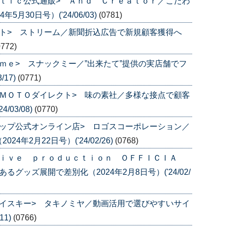
ｔｉｃ公式通販> Ａｎｄ Ｃｒｅａｔｏｒ／こだわ
月30日号）('24/06/03)
(0781)
ト> ストリーム／新聞折込広告で新規顧客獲得へ
0772)
ｍｅ> スナックミー／”出来たて”提供の実店舗でフ
/17)
(0771)
ＭＯＴＯダイレクト> 味の素社／多様な接点で顧客
/03/08)
(0770)
ップ公式オンライン店> ロゴスコーポレーション／
年2月22日号）('24/02/26)
(0768)
ｌｉｖｅ ｐｒｏｄｕｃｔｉｏｎ ＯＦＦＩＣＩＡ
グッズ展開で差別化（2024年2月8日号）('24/02/
イスキー> タキノミヤ／動画活用で選びやすいサイ
11)
(0766)