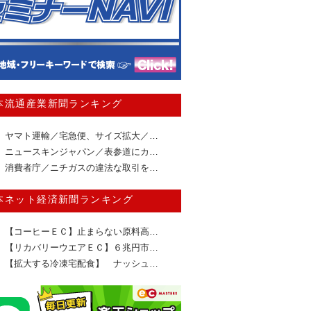
本流通産業新聞ランキング
ヤマト運輸／宅急便、サイズ拡大／…
ニュースキンジャパン／表参道にカ…
消費者庁／ニチガスの違法な取引を…
本ネット経済新聞ランキング
【コーヒーＥＣ】止まらない原料高…
【リカバリーウエアＥＣ】６兆円市…
【拡大する冷凍宅配食】 ナッシュ…