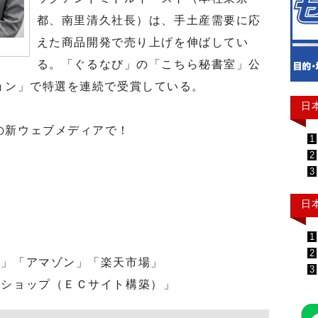
都、南里清久社長）は、手土産需要に応
えた商品開発で売り上げを伸ばしてい
る。「ぐるなび」の「こちら秘書室」公
ョン」で特選を連続で受賞している。
日
の新ウェブメディアで！
1
2
3
日
月
1
2
」「アマゾン」「楽天市場」
3
ショップ（ＥＣサイト構築）」