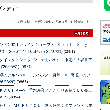
ブメディア
記事は取材・執筆時の情報で、現在は異なる場合があります。
ンド公式オンラインショップ> Ｒｅａｌ Ｓｔｙｌ
26年7月16日号）('26/07/21)
(0881)
ダイレクトショップ> ナカバヤシ／限定の大容量ア
6/05/31)
(0874)
卓のアルバン> アルバン／「野球」×「麻雀」のフ
/03/20)
(0865)
ＫＡＣＨＡ―> 垂水産業／こだわり茶葉でＥＣ売上
/17)
(0864)
ＯＵ> ＭＵＫＵＴＯＵ／素人感無くすブランド形成