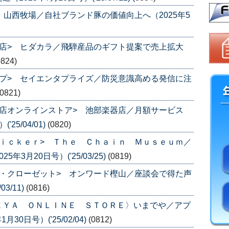
 山西牧場／自社ブランド豚の価値向上へ（2025年5
店> ヒダカラ／飛騨産品のギフト提案で売上拡大
0824)
プ> セイエンタプライズ／防災意識高める発信に注
(0821)
店オンラインストア> 池部楽器店／月額サービス
25/04/01)
(0820)
ｉｃｋｅｒ> Ｔｈｅ Ｃｈａｉｎ Ｍｕｓｅｕｍ／
3月20日号）('25/03/25)
(0819)
・クローゼット> オンワード樫山／座談会で得た声
3/11)
(0816)
ＥＹＡ ＯＮＬＩＮＥ ＳＴＯＲＥ〉いまでや／アプ
30日号）('25/02/04)
(0812)