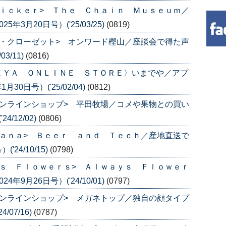
ｉｃｋｅｒ> Ｔｈｅ Ｃｈａｉｎ Ｍｕｓｅｕｍ／
3月20日号）('25/03/25)
(0819)
・クローゼット> オンワード樫山／座談会で得た声
3/11)
(0816)
ＥＹＡ ＯＮＬＩＮＥ ＳＴＯＲＥ〉いまでや／アプ
30日号）('25/02/04)
(0812)
ンラインショップ> 平田牧場／コメや果物との買い
/12/02)
(0806)
ａｎａ> Ｂｅｅｒ ａｎｄ Ｔｅｃｈ／産地直送で
24/10/15)
(0798)
ｓ Ｆｌｏｗｅｒｓ> Ａｌｗａｙｓ Ｆｌｏｗｅｒ
9月26日号）('24/10/01)
(0797)
ンラインショップ> メガネトップ／独自の顔タイプ
/07/16)
(0787)