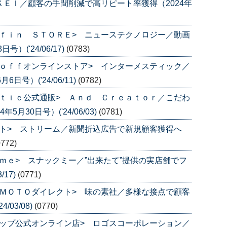
ＫＥＩ／顧客の手間削減で高リピート率獲得（2024年
ｆｉｎ ＳＴＯＲＥ> ニューステクノロジー／動画
）('24/06/17)
(0783)
ｏｆｆオンラインストア> インターメスティック／
号）('24/06/11)
(0782)
ｔｉｃ公式通販> Ａｎｄ Ｃｒｅａｔｏｒ／こだわ
月30日号）('24/06/03)
(0781)
ト> ストリーム／新聞折込広告で新規顧客獲得へ
0772)
ｍｅ> スナックミー／”出来たて”提供の実店舗でフ
/17)
(0771)
ＭＯＴＯダイレクト> 味の素社／多様な接点で顧客
/03/08)
(0770)
ップ公式オンライン店> ロゴスコーポレーション／