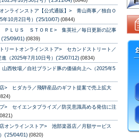
年10月30日号）('25/11/04)
(0848)
オンラインストア【公式通販】> 青山商事／独自Ｏ
0月2日号）('25/10/07)
(0844)
 ＰＬＵＳ ＳＴＯＲＥ> 集英社／毎日更新の記事
5/09/01)
(0839)
トリートオンラインストア> セカンドストリート／
25年7月10日号）('25/07/12)
(0834)
 山西牧場／自社ブランド豚の価値向上へ（2025年5
店> ヒダカラ／飛騨産品のギフト提案で売上拡大
0824)
プ> セイエンタプライズ／防災意識高める発信に注
(0821)
店オンラインストア> 池部楽器店／月額サービス
25/04/01)
(0820)