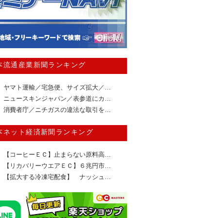
本流通産業新聞ランキング
ヤマト運輸／宅急便、サイズ拡大／…
ニュースキンジャパン／表参道にカ…
消費者庁／ニチガスの違法な取引を…
本ネット経済新聞ランキング
【コーヒーＥＣ】止まらない原料高…
【リカバリーウエアＥＣ】６兆円市…
【拡大する冷凍宅配食】 ナッシュ…