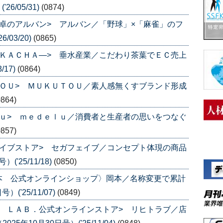
6/05/31)
(0874)
卓のアルバン> アルバン／「野球」×「麻雀」のフ
/03/20)
(0865)
ＫＡＣＨＡ―> 垂水産業／こだわり茶葉でＥＣ売上
/17)
(0864)
ＯＵ> ＭＵＫＵＴＯＵ／素人感無くすブランド形成
0864)
ｕ> ｍｅｄｅｌｕ／消費者と生産者の思いをつなぐ
0857)
イブストア> セガフェイブ／コンセプト体現の商品
'25/11/18)
(0850)
本 公式オンラインショップ〉岡本／名称変更で累計
('25/11/07)
(0849)
 ＬＡＢ．公式オンラインストア> リヒトラブ／店