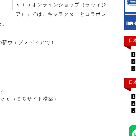
ｓｉａオンラインショップ（ラヴィジ
ア）」では、キャラクターとコラボレー
る。
日
の新ウェブメディアで！
1
2
3
日
ト」
1
ｅｅ（ＥＣサイト構築）」
2
3