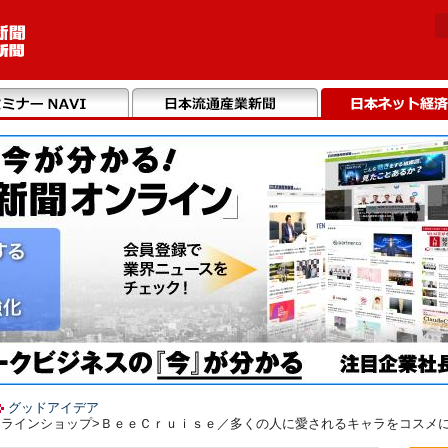
グッドアイデア
ラインショップ>ＢｅｅＣｒｕｉｓｅ／多くの人に愛されるキャラをコスメに（2