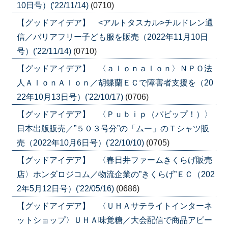
10日号）('22/11/14)
(0710)
【グッドアイデア】 <アルトタスカル>チルドレン通
信／バリアフリー子ども服を販売（2022年11月10日
号）('22/11/14)
(0710)
【グッドアイデア】 〈ａｌｏｎａｌｏｎ〉ＮＰＯ法
人ＡｌｏｎＡｌｏｎ／胡蝶蘭ＥＣで障害者支援を（20
22年10月13日号）('22/10/17)
(0706)
【グッドアイデア】 〈Ｐｕｂｉｐ（パビップ！）〉
日本出版販売／”５０３号分”の「ムー」のＴシャツ販
売（2022年10月6日号）('22/10/10)
(0705)
【グッドアイデア】 〈春日井ファームきくらげ販売
店〉ホンダロジコム／物流企業の”きくらげ”ＥＣ（202
2年5月12日号）('22/05/16)
(0686)
【グッドアイデア】 〈ＵＨＡサテライトインターネ
ットショップ〉ＵＨＡ味覚糖／大会配信で商品アピー