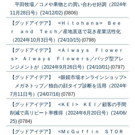
平田牧場／コメや果物との買い合わせ好調（2024年
11月28日号）('24/12/02)
(0806)
【グッドアイデア】 <Ｈｉｔｏｈａｎａ> Ｂｅｅ
ｒ ａｎｄ Ｔｅｃｈ／産地直送で花き産業活性化
（2024年10月3日号）('24/10/15)
(0798)
【グッドアイデア】 <Ａｌｗａｙｓ Ｆｌｏｗｅｒ
ｓ> Ａｌｗａｙｓ Ｆｌｏｗｅｒｓ／バッグ型アレ
ンジメントが（2024年9月26日号）('24/10/01)
(0797)
【グッドアイデア】 <眼鏡市場オンラインショップ>
メガネトップ／独自の顔タイプ診断を活用（2024年
7月11日号）('24/07/16)
(0787)
【グッドアイデア】 <ＫＥＩ> ＫＥＩ／顧客の手間
削減で高リピート率獲得（2024年6月20日号）('24/06/
25)
(0784)
【グッドアイデア】 <ＭｃＧｕｆｆｉｎ ＳＴＯＲ