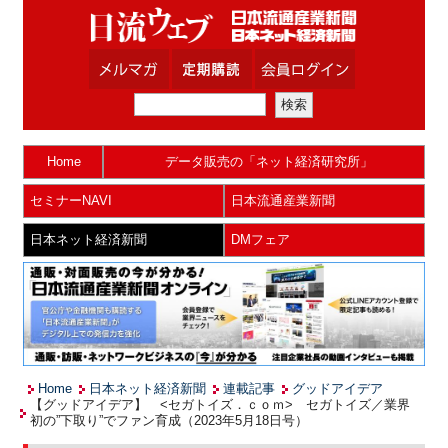
Home
データ販売の「ネット経済研究所」
セミナーNAVI
日本流通産業新聞
日本ネット経済新聞
DMフェア
Home
日本ネット経済新聞
連載記事
グッドアイデア
【グッドアイデア】 <セガトイズ．ｃｏｍ> セガトイズ／業界
初の”下取り”でファン育成（2023年5月18日号）