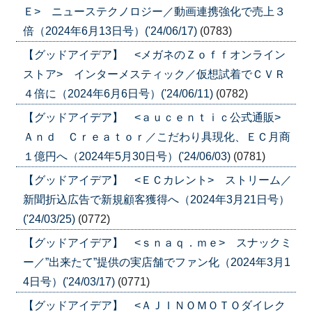
Ｅ> ニューステクノロジー／動画連携強化で売上３
倍（2024年6月13日号）('24/06/17)
(0783)
【グッドアイデア】 <メガネのＺｏｆｆオンライン
ストア> インターメスティック／仮想試着でＣＶＲ
４倍に（2024年6月6日号）('24/06/11)
(0782)
【グッドアイデア】 <ａｕｃｅｎｔｉｃ公式通販>
Ａｎｄ Ｃｒｅａｔｏｒ／こだわり具現化、ＥＣ月商
１億円へ（2024年5月30日号）('24/06/03)
(0781)
【グッドアイデア】 <ＥＣカレント> ストリーム／
新聞折込広告で新規顧客獲得へ（2024年3月21日号）
('24/03/25)
(0772)
【グッドアイデア】 <ｓｎａｑ．ｍｅ> スナックミ
ー／”出来たて”提供の実店舗でファン化（2024年3月1
4日号）('24/03/17)
(0771)
【グッドアイデア】 <ＡＪＩＮＯＭＯＴＯダイレク