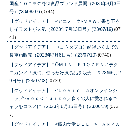
国産１００％の冷凍食品ブランド展開（2023年8月3日
号）('23/08/07)
(0744)
【グッドアイデア】 <アニメーク>ＭＡＷ／書き下ろ
しイラストが人気（2023年7月13日号）('23/07/19)
(07
41)
【グッドアイデア】 〈コウダプロ〉納得いくまで改
良重ね販売（2023年7月6日号）('23/07/10)
(0740)
【グッドアイデア】ＴŌＭＩＮ ＦＲＯＺＥＮ／テク
ニカン／「凍眠」使った冷凍食品を販売（2023年6月2
9日号）('23/07/03)
(0739)
【グッドアイデア】 <Ｌｏｖｉｓｉａオンラインシ
ョップ>ＢｅｅＣｒｕｉｓｅ／多くの人に愛されるキ
ャラをコスメに（2023年6月15日号）('23/06/19)
(073
7)
【グッドアイデア】 <筋肉食堂ＤＥＬＩ>ＴＡＮＰＡ