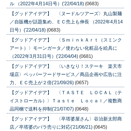
ル （2022年4月14日号）('22/04/18)
(0683)
【グッドアイデア】 〈ヌードルツアーズ〉丸山製麺
／自販機が話題集め、ＥＣ売上も伸長 （2022年4月14
日号）('22/04/18)
(0683)
【グッドアイデア】 〈ＳｍｉｎｋＡｒｔ（スミンク
アート）〉モーンガータ／使わない化粧品を絵具に
（2022年3月31日号）('22/04/04)
(0681)
【グッドアイデア】 〈いきなり！ステーキ 楽天市
場店〉ペッパーフードサービス／商品企画や広告に注
力、ＥＣ売上が２倍('21/09/26)
(0657)
【グッドアイデア】 〈ＴＡＳＴＥ ＬＯＣＡＬ（テ
イストローカル）〉Ｔａｓｔｅ Ｌｏｃａｌ／複数商
品同梱で送料を抑制('21/07/07)
(0648)
【グッドアイデア】 〈卒塔婆屋さん〉谷治新太郎商
店／卒塔婆のバラ売りに対応('21/06/21)
(0645)