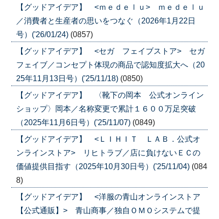
【グッドアイデア】 <ｍｅｄｅｌｕ> ｍｅｄｅｌｕ
／消費者と生産者の思いをつなぐ（2026年1月22日
号）('26/01/24)
(0857)
【グッドアイデア】 <セガ フェイブストア> セガ
フェイブ／コンセプト体現の商品で認知度拡大へ（20
25年11月13日号）('25/11/18)
(0850)
【グッドアイデア】 〈靴下の岡本 公式オンライン
ショップ〉岡本／名称変更で累計１６００万足突破
（2025年11月6日号）('25/11/07)
(0849)
【グッドアイデア】 <ＬＩＨＩＴ ＬＡＢ．公式オ
ンラインストア> リヒトラブ／店に負けないＥＣの
価値提供目指す（2025年10月30日号）('25/11/04)
(084
8)
【グッドアイデア】 <洋服の青山オンラインストア
【公式通販】> 青山商事／独自ＯＭＯシステムで提