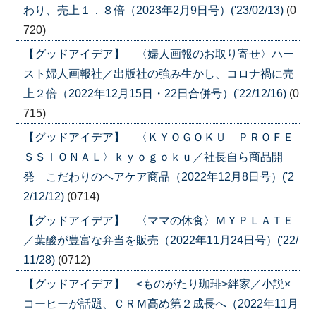
わり、売上１．８倍（2023年2月9日号）('23/02/13)
(0
720)
【グッドアイデア】 〈婦人画報のお取り寄せ〉ハー
スト婦人画報社／出版社の強み生かし、コロナ禍に売
上２倍（2022年12月15日・22日合併号）('22/12/16)
(0
715)
【グッドアイデア】 〈ＫＹＯＧＯＫＵ ＰＲＯＦＥ
ＳＳＩＯＮＡＬ〉ｋｙｏｇｏｋｕ／社長自ら商品開
発 こだわりのヘアケア商品（2022年12月8日号）('2
2/12/12)
(0714)
【グッドアイデア】 〈ママの休食〉ＭＹＰＬＡＴＥ
／葉酸が豊富な弁当を販売（2022年11月24日号）('22/
11/28)
(0712)
【グッドアイデア】 <ものがたり珈琲>絆家／小説×
コーヒーが話題、ＣＲＭ高め第２成長へ（2022年11月