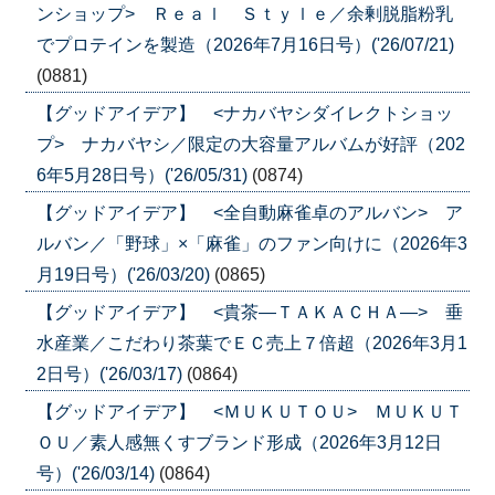
ンショップ> Ｒｅａｌ Ｓｔｙｌｅ／余剰脱脂粉乳
でプロテインを製造（2026年7月16日号）('26/07/21)
(0881)
【グッドアイデア】 <ナカバヤシダイレクトショッ
プ> ナカバヤシ／限定の大容量アルバムが好評（202
6年5月28日号）('26/05/31)
(0874)
【グッドアイデア】 <全自動麻雀卓のアルバン> ア
ルバン／「野球」×「麻雀」のファン向けに（2026年3
月19日号）('26/03/20)
(0865)
【グッドアイデア】 <貴茶―ＴＡＫＡＣＨＡ―> 垂
水産業／こだわり茶葉でＥＣ売上７倍超（2026年3月1
2日号）('26/03/17)
(0864)
【グッドアイデア】 <ＭＵＫＵＴＯＵ> ＭＵＫＵＴ
ＯＵ／素人感無くすブランド形成（2026年3月12日
号）('26/03/14)
(0864)