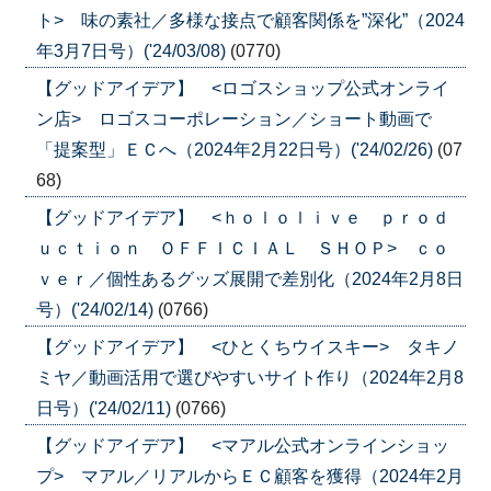
ト> 味の素社／多様な接点で顧客関係を”深化”（2024
年3月7日号）('24/03/08)
(0770)
【グッドアイデア】 <ロゴスショップ公式オンライ
ン店> ロゴスコーポレーション／ショート動画で
「提案型」ＥＣへ（2024年2月22日号）('24/02/26)
(07
68)
【グッドアイデア】 <ｈｏｌｏｌｉｖｅ ｐｒｏｄ
ｕｃｔｉｏｎ ＯＦＦＩＣＩＡＬ ＳＨＯＰ> ｃｏ
ｖｅｒ／個性あるグッズ展開で差別化（2024年2月8日
号）('24/02/14)
(0766)
【グッドアイデア】 <ひとくちウイスキー> タキノ
ミヤ／動画活用で選びやすいサイト作り（2024年2月8
日号）('24/02/11)
(0766)
【グッドアイデア】 <マアル公式オンラインショッ
プ> マアル／リアルからＥＣ顧客を獲得（2024年2月