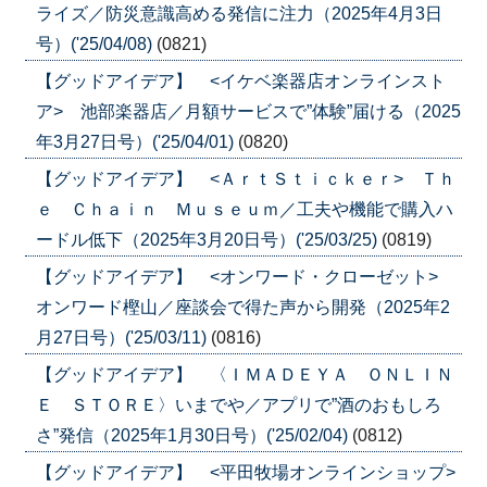
ライズ／防災意識高める発信に注力（2025年4月3日
号）('25/04/08)
(0821)
【グッドアイデア】 <イケベ楽器店オンラインスト
ア> 池部楽器店／月額サービスで”体験”届ける（2025
年3月27日号）('25/04/01)
(0820)
【グッドアイデア】 <ＡｒｔＳｔｉｃｋｅｒ> Ｔｈ
ｅ Ｃｈａｉｎ Ｍｕｓｅｕｍ／工夫や機能で購入ハ
ードル低下（2025年3月20日号）('25/03/25)
(0819)
【グッドアイデア】 <オンワード・クローゼット>
オンワード樫山／座談会で得た声から開発（2025年2
月27日号）('25/03/11)
(0816)
【グッドアイデア】 〈ＩＭＡＤＥＹＡ ＯＮＬＩＮ
Ｅ ＳＴＯＲＥ〉いまでや／アプリで”酒のおもしろ
さ”発信（2025年1月30日号）('25/02/04)
(0812)
【グッドアイデア】 <平田牧場オンラインショップ>