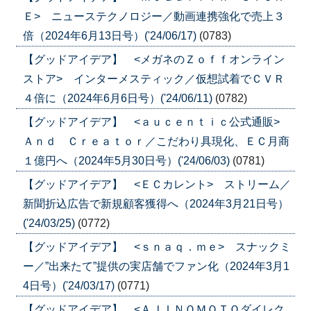
Ｅ> ニューステクノロジー／動画連携強化で売上３
倍（2024年6月13日号）('24/06/17)
(0783)
【グッドアイデア】 <メガネのＺｏｆｆオンライン
ストア> インターメスティック／仮想試着でＣＶＲ
４倍に（2024年6月6日号）('24/06/11)
(0782)
【グッドアイデア】 <ａｕｃｅｎｔｉｃ公式通販>
Ａｎｄ Ｃｒｅａｔｏｒ／こだわり具現化、ＥＣ月商
１億円へ（2024年5月30日号）('24/06/03)
(0781)
【グッドアイデア】 <ＥＣカレント> ストリーム／
新聞折込広告で新規顧客獲得へ（2024年3月21日号）
('24/03/25)
(0772)
【グッドアイデア】 <ｓｎａｑ．ｍｅ> スナックミ
ー／”出来たて”提供の実店舗でファン化（2024年3月1
4日号）('24/03/17)
(0771)
【グッドアイデア】 <ＡＪＩＮＯＭＯＴＯダイレク