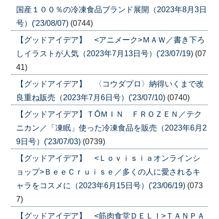
国産１００％の冷凍食品ブランド展開（2023年8月3日
号）('23/08/07)
(0744)
【グッドアイデア】 <アニメーク>ＭＡＷ／書き下ろ
しイラストが人気（2023年7月13日号）('23/07/19)
(07
41)
【グッドアイデア】 〈コウダプロ〉納得いくまで改
良重ね販売（2023年7月6日号）('23/07/10)
(0740)
【グッドアイデア】ＴŌＭＩＮ ＦＲＯＺＥＮ／テク
ニカン／「凍眠」使った冷凍食品を販売（2023年6月2
9日号）('23/07/03)
(0739)
【グッドアイデア】 <Ｌｏｖｉｓｉａオンラインシ
ョップ>ＢｅｅＣｒｕｉｓｅ／多くの人に愛されるキ
ャラをコスメに（2023年6月15日号）('23/06/19)
(073
7)
【グッドアイデア】 <筋肉食堂ＤＥＬＩ>ＴＡＮＰＡ