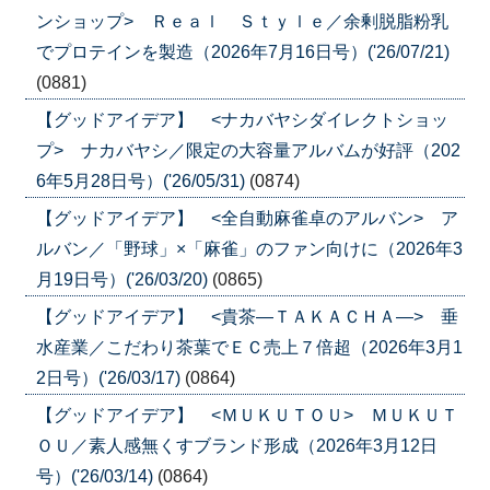
ンショップ> Ｒｅａｌ Ｓｔｙｌｅ／余剰脱脂粉乳
でプロテインを製造（2026年7月16日号）('26/07/21)
(0881)
【グッドアイデア】 <ナカバヤシダイレクトショッ
プ> ナカバヤシ／限定の大容量アルバムが好評（202
6年5月28日号）('26/05/31)
(0874)
【グッドアイデア】 <全自動麻雀卓のアルバン> ア
ルバン／「野球」×「麻雀」のファン向けに（2026年3
月19日号）('26/03/20)
(0865)
【グッドアイデア】 <貴茶―ＴＡＫＡＣＨＡ―> 垂
水産業／こだわり茶葉でＥＣ売上７倍超（2026年3月1
2日号）('26/03/17)
(0864)
【グッドアイデア】 <ＭＵＫＵＴＯＵ> ＭＵＫＵＴ
ＯＵ／素人感無くすブランド形成（2026年3月12日
号）('26/03/14)
(0864)