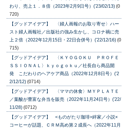
わり、売上１．８倍（2023年2月9日号）('23/02/13)
(0
720)
【グッドアイデア】 〈婦人画報のお取り寄せ〉ハー
スト婦人画報社／出版社の強み生かし、コロナ禍に売
上２倍（2022年12月15日・22日合併号）('22/12/16)
(0
715)
【グッドアイデア】 〈ＫＹＯＧＯＫＵ ＰＲＯＦＥ
ＳＳＩＯＮＡＬ〉ｋｙｏｇｏｋｕ／社長自ら商品開
発 こだわりのヘアケア商品（2022年12月8日号）('2
2/12/12)
(0714)
【グッドアイデア】 〈ママの休食〉ＭＹＰＬＡＴＥ
／葉酸が豊富な弁当を販売（2022年11月24日号）('22/
11/28)
(0712)
【グッドアイデア】 <ものがたり珈琲>絆家／小説×
コーヒーが話題、ＣＲＭ高め第２成長へ（2022年11月