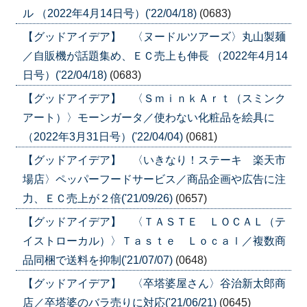
ル （2022年4月14日号）('22/04/18)
(0683)
【グッドアイデア】 〈ヌードルツアーズ〉丸山製麺
／自販機が話題集め、ＥＣ売上も伸長 （2022年4月14
日号）('22/04/18)
(0683)
【グッドアイデア】 〈ＳｍｉｎｋＡｒｔ（スミンク
アート）〉モーンガータ／使わない化粧品を絵具に
（2022年3月31日号）('22/04/04)
(0681)
【グッドアイデア】 〈いきなり！ステーキ 楽天市
場店〉ペッパーフードサービス／商品企画や広告に注
力、ＥＣ売上が２倍('21/09/26)
(0657)
【グッドアイデア】 〈ＴＡＳＴＥ ＬＯＣＡＬ（テ
イストローカル）〉Ｔａｓｔｅ Ｌｏｃａｌ／複数商
品同梱で送料を抑制('21/07/07)
(0648)
【グッドアイデア】 〈卒塔婆屋さん〉谷治新太郎商
店／卒塔婆のバラ売りに対応('21/06/21)
(0645)