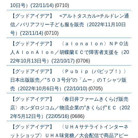
10日号）('22/11/14)
(0710)
【グッドアイデア】 <アルトタスカル>チルドレン通
信／バリアフリー子ども服を販売（2022年11月10日
号）('22/11/14)
(0710)
【グッドアイデア】 〈ａｌｏｎａｌｏｎ〉ＮＰＯ法
人ＡｌｏｎＡｌｏｎ／胡蝶蘭ＥＣで障害者支援を（20
22年10月13日号）('22/10/17)
(0706)
【グッドアイデア】 〈Ｐｕｂｉｐ（パビップ！）〉
日本出版販売／”５０３号分”の「ムー」のＴシャツ販
売（2022年10月6日号）('22/10/10)
(0705)
【グッドアイデア】 〈春日井ファームきくらげ販売
店〉ホンダロジコム／物流企業の”きくらげ”ＥＣ（202
2年5月12日号）('22/05/16)
(0686)
【グッドアイデア】 〈ＵＨＡサテライトインターネ
ットショップ〉ＵＨＡ味覚糖／大会配信で商品アピー