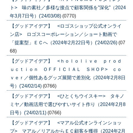
ト> 味の素社／多様な接点で顧客関係を”深化”（2024
年3月7日号）('24/03/08)
(0770)
【グッドアイデア】 <ロゴスショップ公式オンライ
ン店> ロゴスコーポレーション／ショート動画で
「提案型」ＥＣへ（2024年2月22日号）('24/02/26)
(07
68)
【グッドアイデア】 <ｈｏｌｏｌｉｖｅ ｐｒｏｄ
ｕｃｔｉｏｎ ＯＦＦＩＣＩＡＬ ＳＨＯＰ> ｃｏ
ｖｅｒ／個性あるグッズ展開で差別化（2024年2月8日
号）('24/02/14)
(0766)
【グッドアイデア】 <ひとくちウイスキー> タキノ
ミヤ／動画活用で選びやすいサイト作り（2024年2月8
日号）('24/02/11)
(0766)
【グッドアイデア】 <マアル公式オンラインショッ
プ> マアル／リアルからＥＣ顧客を獲得（2024年2月