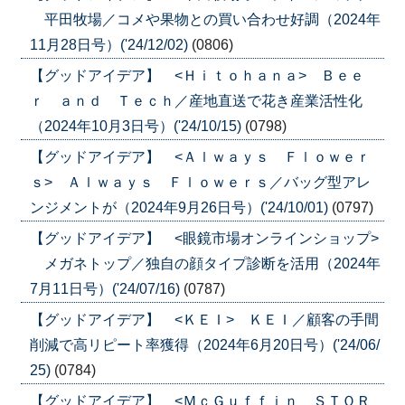
平田牧場／コメや果物との買い合わせ好調（2024年
11月28日号）('24/12/02)
(0806)
【グッドアイデア】 <Ｈｉｔｏｈａｎａ> Ｂｅｅ
ｒ ａｎｄ Ｔｅｃｈ／産地直送で花き産業活性化
（2024年10月3日号）('24/10/15)
(0798)
【グッドアイデア】 <Ａｌｗａｙｓ Ｆｌｏｗｅｒ
ｓ> Ａｌｗａｙｓ Ｆｌｏｗｅｒｓ／バッグ型アレ
ンジメントが（2024年9月26日号）('24/10/01)
(0797)
【グッドアイデア】 <眼鏡市場オンラインショップ>
メガネトップ／独自の顔タイプ診断を活用（2024年
7月11日号）('24/07/16)
(0787)
【グッドアイデア】 <ＫＥＩ> ＫＥＩ／顧客の手間
削減で高リピート率獲得（2024年6月20日号）('24/06/
25)
(0784)
【グッドアイデア】 <ＭｃＧｕｆｆｉｎ ＳＴＯＲ