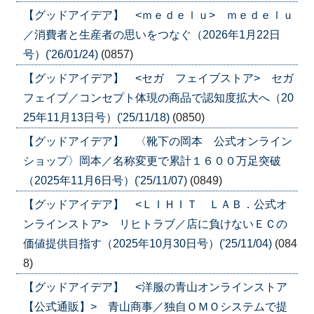
【グッドアイデア】 <ｍｅｄｅｌｕ> ｍｅｄｅｌｕ
／消費者と生産者の思いをつなぐ（2026年1月22日
号）('26/01/24)
(0857)
【グッドアイデア】 <セガ フェイブストア> セガ
フェイブ／コンセプト体現の商品で認知度拡大へ（20
25年11月13日号）('25/11/18)
(0850)
【グッドアイデア】 〈靴下の岡本 公式オンライン
ショップ〉岡本／名称変更で累計１６００万足突破
（2025年11月6日号）('25/11/07)
(0849)
【グッドアイデア】 <ＬＩＨＩＴ ＬＡＢ．公式オ
ンラインストア> リヒトラブ／店に負けないＥＣの
価値提供目指す（2025年10月30日号）('25/11/04)
(084
8)
【グッドアイデア】 <洋服の青山オンラインストア
【公式通販】> 青山商事／独自ＯＭＯシステムで提