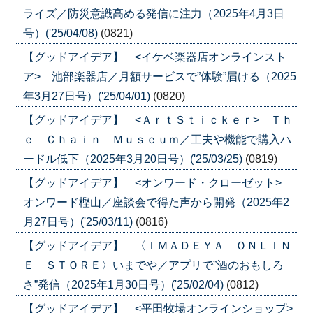
ライズ／防災意識高める発信に注力（2025年4月3日
号）('25/04/08)
(0821)
【グッドアイデア】 <イケベ楽器店オンラインスト
ア> 池部楽器店／月額サービスで”体験”届ける（2025
年3月27日号）('25/04/01)
(0820)
【グッドアイデア】 <ＡｒｔＳｔｉｃｋｅｒ> Ｔｈ
ｅ Ｃｈａｉｎ Ｍｕｓｅｕｍ／工夫や機能で購入ハ
ードル低下（2025年3月20日号）('25/03/25)
(0819)
【グッドアイデア】 <オンワード・クローゼット>
オンワード樫山／座談会で得た声から開発（2025年2
月27日号）('25/03/11)
(0816)
【グッドアイデア】 〈ＩＭＡＤＥＹＡ ＯＮＬＩＮ
Ｅ ＳＴＯＲＥ〉いまでや／アプリで”酒のおもしろ
さ”発信（2025年1月30日号）('25/02/04)
(0812)
【グッドアイデア】 <平田牧場オンラインショップ>