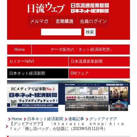
Home
データ販売の「ネット経済研究所」
セミナーNAVI
日本流通産業新聞
日本ネット経済新聞
DMフェア
Home
日本ネット経済新聞
連載記事
グッドアイデア
【グッドアイデア】 〈Ａｔａｒａｘｉａ ｓｈｏｐ〉Ａｉｒａ
ｆｕ／「推し活バッグ」が話題に（2023年5月11日号）