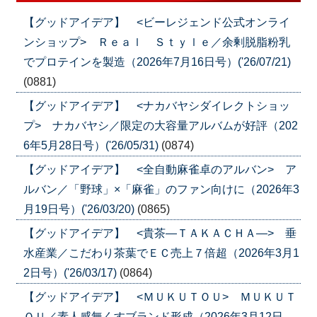
【グッドアイデア】 <ビーレジェンド公式オンライ
ンショップ> Ｒｅａｌ Ｓｔｙｌｅ／余剰脱脂粉乳
でプロテインを製造（2026年7月16日号）('26/07/21)
(0881)
【グッドアイデア】 <ナカバヤシダイレクトショッ
プ> ナカバヤシ／限定の大容量アルバムが好評（202
6年5月28日号）('26/05/31)
(0874)
【グッドアイデア】 <全自動麻雀卓のアルバン> ア
ルバン／「野球」×「麻雀」のファン向けに（2026年3
月19日号）('26/03/20)
(0865)
【グッドアイデア】 <貴茶―ＴＡＫＡＣＨＡ―> 垂
水産業／こだわり茶葉でＥＣ売上７倍超（2026年3月1
2日号）('26/03/17)
(0864)
【グッドアイデア】 <ＭＵＫＵＴＯＵ> ＭＵＫＵＴ
ＯＵ／素人感無くすブランド形成（2026年3月12日