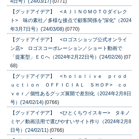
4日号）('24/03/17)
(0771)
【グッドアイデア】 <ＡＪＩＮＯＭＯＴＯダイレク
ト> 味の素社／多様な接点で顧客関係を”深化”（2024
年3月7日号）('24/03/08)
(0770)
【グッドアイデア】 <ロゴスショップ公式オンライ
ン店> ロゴスコーポレーション／ショート動画で
「提案型」ＥＣへ（2024年2月22日号）('24/02/26)
(07
68)
【グッドアイデア】 <ｈｏｌｏｌｉｖｅ ｐｒｏｄ
ｕｃｔｉｏｎ ＯＦＦＩＣＩＡＬ ＳＨＯＰ> ｃｏ
ｖｅｒ／個性あるグッズ展開で差別化（2024年2月8日
号）('24/02/14)
(0766)
【グッドアイデア】 <ひとくちウイスキー> タキノ
ミヤ／動画活用で選びやすいサイト作り（2024年2月8
日号）('24/02/11)
(0766)