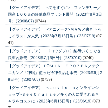
【グッドアイデア】 <旬をすぐに> ファンデリー／
国産１００％の冷凍食品ブランド展開（2023年8月3日
号）('23/08/07)
(0744)
【グッドアイデア】 <アニメーク>ＭＡＷ／書き下ろ
しイラストが人気（2023年7月13日号）('23/07/19)
(07
41)
【グッドアイデア】 〈コウダプロ〉納得いくまで改
良重ね販売（2023年7月6日号）('23/07/10)
(0740)
【グッドアイデア】ＴŌＭＩＮ ＦＲＯＺＥＮ／テク
ニカン／「凍眠」使った冷凍食品を販売（2023年6月2
9日号）('23/07/03)
(0739)
【グッドアイデア】 <Ｌｏｖｉｓｉａオンラインシ
ョップ>ＢｅｅＣｒｕｉｓｅ／多くの人に愛されるキ
ャラをコスメに（2023年6月15日号）('23/06/19)
(073
7)