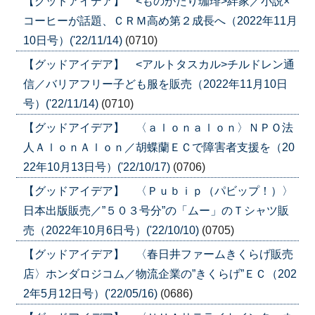
【グッドアイデア】 <ものがたり珈琲>絆家／小説×
コーヒーが話題、ＣＲＭ高め第２成長へ（2022年11月
10日号）('22/11/14)
(0710)
【グッドアイデア】 <アルトタスカル>チルドレン通
信／バリアフリー子ども服を販売（2022年11月10日
号）('22/11/14)
(0710)
【グッドアイデア】 〈ａｌｏｎａｌｏｎ〉ＮＰＯ法
人ＡｌｏｎＡｌｏｎ／胡蝶蘭ＥＣで障害者支援を（20
22年10月13日号）('22/10/17)
(0706)
【グッドアイデア】 〈Ｐｕｂｉｐ（パビップ！）〉
日本出版販売／”５０３号分”の「ムー」のＴシャツ販
売（2022年10月6日号）('22/10/10)
(0705)
【グッドアイデア】 〈春日井ファームきくらげ販売
店〉ホンダロジコム／物流企業の”きくらげ”ＥＣ（202
2年5月12日号）('22/05/16)
(0686)