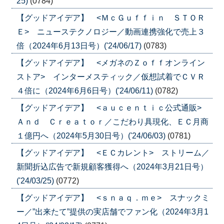
25)
(0784)
【グッドアイデア】 <ＭｃＧｕｆｆｉｎ ＳＴＯＲ
Ｅ> ニューステクノロジー／動画連携強化で売上３
倍（2024年6月13日号）('24/06/17)
(0783)
【グッドアイデア】 <メガネのＺｏｆｆオンライン
ストア> インターメスティック／仮想試着でＣＶＲ
４倍に（2024年6月6日号）('24/06/11)
(0782)
【グッドアイデア】 <ａｕｃｅｎｔｉｃ公式通販>
Ａｎｄ Ｃｒｅａｔｏｒ／こだわり具現化、ＥＣ月商
１億円へ（2024年5月30日号）('24/06/03)
(0781)
【グッドアイデア】 <ＥＣカレント> ストリーム／
新聞折込広告で新規顧客獲得へ（2024年3月21日号）
('24/03/25)
(0772)
【グッドアイデア】 <ｓｎａｑ．ｍｅ> スナックミ
ー／”出来たて”提供の実店舗でファン化（2024年3月1