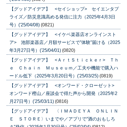
【グッドアイデア】 <セイショップ> セイエンタプ
ライズ／防災意識高める発信に注力（2025年4月3日
号）('25/04/08)
(0821)
【グッドアイデア】 <イケベ楽器店オンラインスト
ア> 池部楽器店／月額サービスで”体験”届ける（2025
年3月27日号）('25/04/01)
(0820)
【グッドアイデア】 <ＡｒｔＳｔｉｃｋｅｒ> Ｔｈ
ｅ Ｃｈａｉｎ Ｍｕｓｅｕｍ／工夫や機能で購入ハ
ードル低下（2025年3月20日号）('25/03/25)
(0819)
【グッドアイデア】 <オンワード・クローゼット>
オンワード樫山／座談会で得た声から開発（2025年2
月27日号）('25/03/11)
(0816)
【グッドアイデア】 〈ＩＭＡＤＥＹＡ ＯＮＬＩＮ
Ｅ ＳＴＯＲＥ〉いまでや／アプリで”酒のおもしろ
さ”発信（2025年1月30日号）('25/02/04)
(0812)