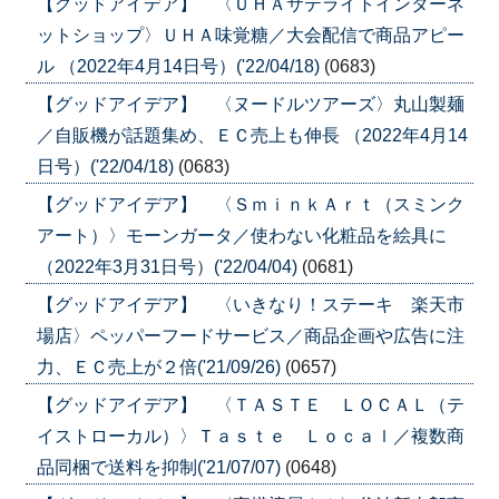
【グッドアイデア】 〈ＵＨＡサテライトインターネ
ットショップ〉ＵＨＡ味覚糖／大会配信で商品アピー
ル （2022年4月14日号）('22/04/18)
(0683)
【グッドアイデア】 〈ヌードルツアーズ〉丸山製麺
／自販機が話題集め、ＥＣ売上も伸長 （2022年4月14
日号）('22/04/18)
(0683)
【グッドアイデア】 〈ＳｍｉｎｋＡｒｔ（スミンク
アート）〉モーンガータ／使わない化粧品を絵具に
（2022年3月31日号）('22/04/04)
(0681)
【グッドアイデア】 〈いきなり！ステーキ 楽天市
場店〉ペッパーフードサービス／商品企画や広告に注
力、ＥＣ売上が２倍('21/09/26)
(0657)
【グッドアイデア】 〈ＴＡＳＴＥ ＬＯＣＡＬ（テ
イストローカル）〉Ｔａｓｔｅ Ｌｏｃａｌ／複数商
品同梱で送料を抑制('21/07/07)
(0648)