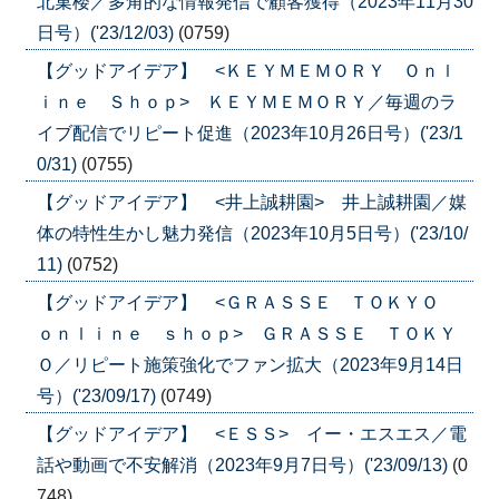
北菓楼／多角的な情報発信で顧客獲得（2023年11月30
日号）('23/12/03)
(0759)
【グッドアイデア】 <ＫＥＹＭＥＭＯＲＹ Ｏｎｌ
ｉｎｅ Ｓｈｏｐ> ＫＥＹＭＥＭＯＲＹ／毎週のラ
イブ配信でリピート促進（2023年10月26日号）('23/1
0/31)
(0755)
【グッドアイデア】 <井上誠耕園> 井上誠耕園／媒
体の特性生かし魅力発信（2023年10月5日号）('23/10/
11)
(0752)
【グッドアイデア】 <ＧＲＡＳＳＥ ＴＯＫＹＯ
ｏｎｌｉｎｅ ｓｈｏｐ> ＧＲＡＳＳＥ ＴＯＫＹ
Ｏ／リピート施策強化でファン拡大（2023年9月14日
号）('23/09/17)
(0749)
【グッドアイデア】 <ＥＳＳ> イー・エスエス／電
話や動画で不安解消（2023年9月7日号）('23/09/13)
(0
748)