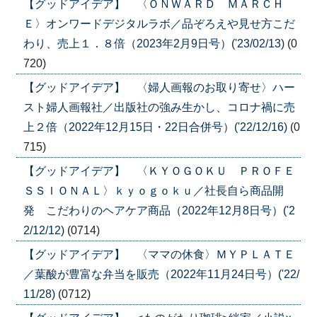
【グッドアイデア】 〈ＯＮＷＡＲＤ ＭＡＲＣＨ
Ｅ〉オンワードデジタルラボ／品ぞろえや見せ方こだ
わり、売上１．８倍（2023年2月9日号）('23/02/13)
(0
720)
【グッドアイデア】 〈婦人画報のお取り寄せ〉ハー
スト婦人画報社／出版社の強み生かし、コロナ禍に売
上２倍（2022年12月15日・22日合併号）('22/12/16)
(0
715)
【グッドアイデア】 〈ＫＹＯＧＯＫＵ ＰＲＯＦＥ
ＳＳＩＯＮＡＬ〉ｋｙｏｇｏｋｕ／社長自ら商品開
発 こだわりのヘアケア商品（2022年12月8日号）('2
2/12/12)
(0714)
【グッドアイデア】 〈ママの休食〉ＭＹＰＬＡＴＥ
／葉酸が豊富な弁当を販売（2022年11月24日号）('22/
11/28)
(0712)