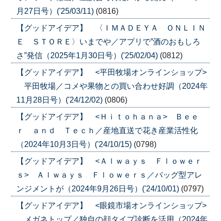
月27日号）('25/03/11)
(0816)
【グッドアイデア】 〈ＩＭＡＤＥＹＡ ＯＮＬＩＮ
Ｅ ＳＴＯＲＥ〉いまでや／アプリで”酒のおもしろ
さ”発信（2025年1月30日号）('25/02/04)
(0812)
【グッドアイデア】 <平田牧場オンラインショップ>
平田牧場／コメや果物との買い合わせ好調（2024年
11月28日号）('24/12/02)
(0806)
【グッドアイデア】 <Ｈｉｔｏｈａｎａ> Ｂｅｅ
ｒ ａｎｄ Ｔｅｃｈ／産地直送で花き産業活性化
（2024年10月3日号）('24/10/15)
(0798)
【グッドアイデア】 <Ａｌｗａｙｓ Ｆｌｏｗｅｒ
ｓ> Ａｌｗａｙｓ Ｆｌｏｗｅｒｓ／バッグ型アレ
ンジメントが（2024年9月26日号）('24/10/01)
(0797)
【グッドアイデア】 <眼鏡市場オンラインショップ>
メガネトップ／独自の顔タイプ診断を活用（2024年