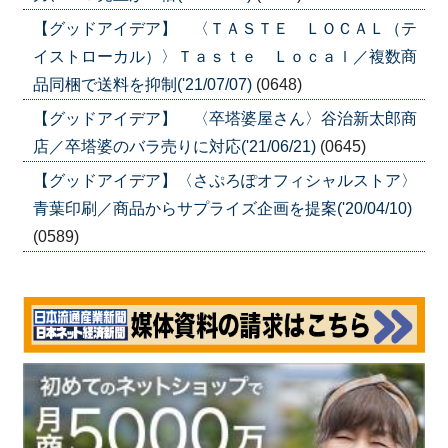
【グッドアイデア】 〈ＴＡＳＴＥ ＬＯＣＡＬ（テ
イストローカル）〉Ｔａｓｔｅ Ｌｏｃａｌ／複数商
品同梱で送料を抑制('21/07/07)
(0648)
【グッドアイデア】 〈卒塔婆屋さん〉谷治新太郎商
店／卒塔婆のバラ売りに対応('21/06/21)
(0645)
【グッドアイデア】〈さぷろぽオフィシャルストア〉
青葉印刷／商品からサプライズ企画を提案('20/04/10)
(0589)