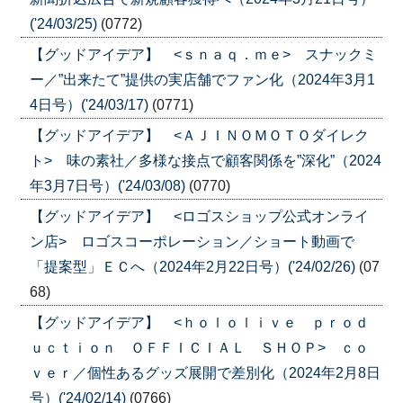
('24/03/25)
(0772)
【グッドアイデア】 <ｓｎａｑ．ｍｅ> スナックミ
ー／”出来たて”提供の実店舗でファン化（2024年3月1
4日号）('24/03/17)
(0771)
【グッドアイデア】 <ＡＪＩＮＯＭＯＴＯダイレク
ト> 味の素社／多様な接点で顧客関係を”深化”（2024
年3月7日号）('24/03/08)
(0770)
【グッドアイデア】 <ロゴスショップ公式オンライ
ン店> ロゴスコーポレーション／ショート動画で
「提案型」ＥＣへ（2024年2月22日号）('24/02/26)
(07
68)
【グッドアイデア】 <ｈｏｌｏｌｉｖｅ ｐｒｏｄ
ｕｃｔｉｏｎ ＯＦＦＩＣＩＡＬ ＳＨＯＰ> ｃｏ
ｖｅｒ／個性あるグッズ展開で差別化（2024年2月8日
号）('24/02/14)
(0766)