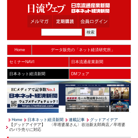
Home
データ販売の「ネット経済研究所」
セミナーNAVI
日本流通産業新聞
日本ネット経済新聞
DMフェア
Home
日本ネット経済新聞
連載記事
グッドアイデア
【グッドアイデア】 〈卒塔婆屋さん〉谷治新太郎商店／卒塔婆
のバラ売りに対応