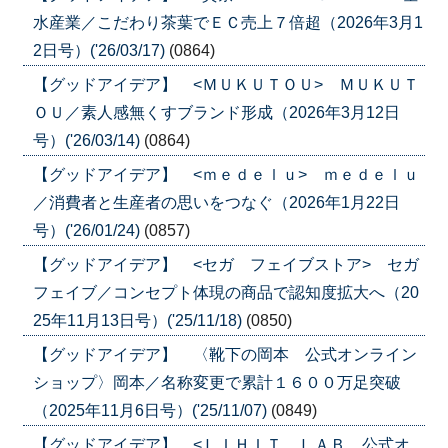
水産業／こだわり茶葉でＥＣ売上７倍超（2026年3月1
2日号）('26/03/17)
(0864)
【グッドアイデア】 <ＭＵＫＵＴＯＵ> ＭＵＫＵＴ
ＯＵ／素人感無くすブランド形成（2026年3月12日
号）('26/03/14)
(0864)
【グッドアイデア】 <ｍｅｄｅｌｕ> ｍｅｄｅｌｕ
／消費者と生産者の思いをつなぐ（2026年1月22日
号）('26/01/24)
(0857)
【グッドアイデア】 <セガ フェイブストア> セガ
フェイブ／コンセプト体現の商品で認知度拡大へ（20
25年11月13日号）('25/11/18)
(0850)
【グッドアイデア】 〈靴下の岡本 公式オンライン
ショップ〉岡本／名称変更で累計１６００万足突破
（2025年11月6日号）('25/11/07)
(0849)
【グッドアイデア】 <ＬＩＨＩＴ ＬＡＢ．公式オ