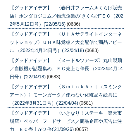
【グッドアイデア】 〈春日井ファームきくらげ販売
店〉ホンダロジコム／物流企業の”きくらげ”ＥＣ（202
2年5月12日号）('22/05/16)
(0686)
【グッドアイデア】 〈ＵＨＡサテライトインターネ
ットショップ〉ＵＨＡ味覚糖／大会配信で商品アピー
ル （2022年4月14日号）('22/04/18)
(0683)
【グッドアイデア】 〈ヌードルツアーズ〉丸山製麺
／自販機が話題集め、ＥＣ売上も伸長 （2022年4月14
日号）('22/04/18)
(0683)
【グッドアイデア】 〈ＳｍｉｎｋＡｒｔ（スミンク
アート）〉モーンガータ／使わない化粧品を絵具に
（2022年3月31日号）('22/04/04)
(0681)
【グッドアイデア】 〈いきなり！ステーキ 楽天市
場店〉ペッパーフードサービス／商品企画や広告に注
力、ＥＣ売上が２倍('21/09/26)
(0657)