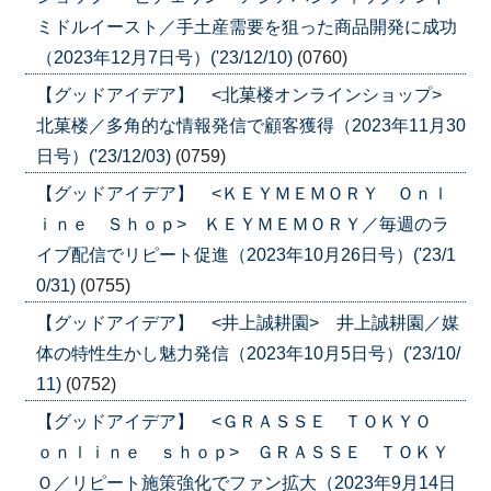
ミドルイースト／手土産需要を狙った商品開発に成功
（2023年12月7日号）('23/12/10)
(0760)
【グッドアイデア】 <北菓楼オンラインショップ>
北菓楼／多角的な情報発信で顧客獲得（2023年11月30
日号）('23/12/03)
(0759)
【グッドアイデア】 <ＫＥＹＭＥＭＯＲＹ Ｏｎｌ
ｉｎｅ Ｓｈｏｐ> ＫＥＹＭＥＭＯＲＹ／毎週のラ
イブ配信でリピート促進（2023年10月26日号）('23/1
0/31)
(0755)
【グッドアイデア】 <井上誠耕園> 井上誠耕園／媒
体の特性生かし魅力発信（2023年10月5日号）('23/10/
11)
(0752)
【グッドアイデア】 <ＧＲＡＳＳＥ ＴＯＫＹＯ
ｏｎｌｉｎｅ ｓｈｏｐ> ＧＲＡＳＳＥ ＴＯＫＹ
Ｏ／リピート施策強化でファン拡大（2023年9月14日