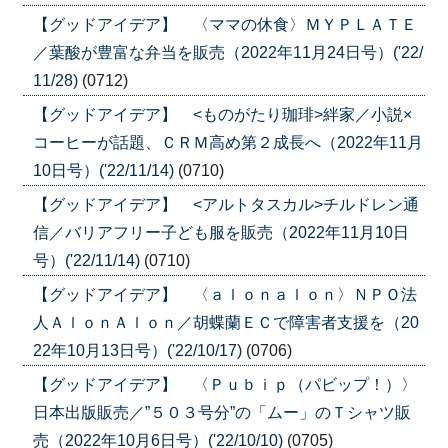
【グッドアイデア】 〈ママの休食〉ＭＹＰＬＡＴＥ
／葉酸が豊富な弁当を販売（2022年11月24日号）('22/
11/28)
(0712)
【グッドアイデア】 <ものがたり珈琲>絆家／小説×
コーヒーが話題、ＣＲＭ高め第２成長へ（2022年11月
10日号）('22/11/14)
(0710)
【グッドアイデア】 <アルトタスカル>チルドレン通
信／バリアフリー子ども服を販売（2022年11月10日
号）('22/11/14)
(0710)
【グッドアイデア】 〈ａｌｏｎａｌｏｎ〉ＮＰＯ法
人ＡｌｏｎＡｌｏｎ／胡蝶蘭ＥＣで障害者支援を（20
22年10月13日号）('22/10/17)
(0706)
【グッドアイデア】 〈Ｐｕｂｉｐ（パビップ！）〉
日本出版販売／”５０３号分”の「ムー」のＴシャツ販
売（2022年10月6日号）('22/10/10)
(0705)