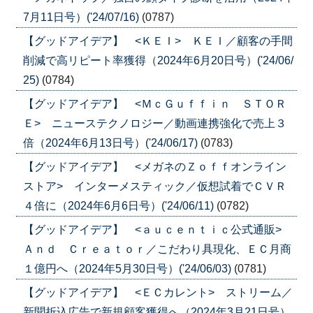
7月11日号）('24/07/16)
(0787)
【グッドアイデア】 <ＫＥＩ> ＫＥＩ／顧客の手間
削減で高リピート率獲得（2024年6月20日号）('24/06/
25)
(0784)
【グッドアイデア】 <ＭｃＧｕｆｆｉｎ ＳＴＯＲ
Ｅ> ニューステクノロジー／動画連携強化で売上３
倍（2024年6月13日号）('24/06/17)
(0783)
【グッドアイデア】 <メガネのＺｏｆｆオンライン
ストア> インターメスティック／仮想試着でＣＶＲ
４倍に（2024年6月6日号）('24/06/11)
(0782)
【グッドアイデア】 <ａｕｃｅｎｔｉｃ公式通販>
Ａｎｄ Ｃｒｅａｔｏｒ／こだわり具現化、ＥＣ月商
１億円へ（2024年5月30日号）('24/06/03)
(0781)
【グッドアイデア】 <ＥＣカレント> ストリーム／
新聞折込広告で新規顧客獲得へ（2024年3月21日号）