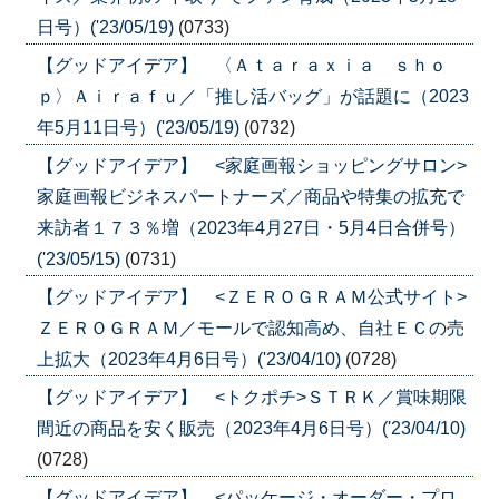
日号）('23/05/19)
(0733)
【グッドアイデア】 〈Ａｔａｒａｘｉａ ｓｈｏ
ｐ〉Ａｉｒａｆｕ／「推し活バッグ」が話題に（2023
年5月11日号）('23/05/19)
(0732)
【グッドアイデア】 <家庭画報ショッピングサロン>
家庭画報ビジネスパートナーズ／商品や特集の拡充で
来訪者１７３％増（2023年4月27日・5月4日合併号）
('23/05/15)
(0731)
【グッドアイデア】 <ＺＥＲＯＧＲＡＭ公式サイト>
ＺＥＲＯＧＲＡＭ／モールで認知高め、自社ＥＣの売
上拡大（2023年4月6日号）('23/04/10)
(0728)
【グッドアイデア】 <トクポチ>ＳＴＲＫ／賞味期限
間近の商品を安く販売（2023年4月6日号）('23/04/10)
(0728)
【グッドアイデア】 <パッケージ・オーダー・プロ