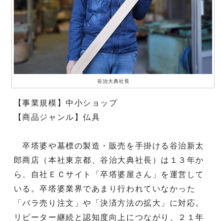
谷治大典社長
【事業規模】中小ショップ
【商品ジャンル】仏具
卒塔婆や墓標の製造・販売を手掛ける谷治新太
郎商店（本社東京都、谷治大典社長）は１３年か
ら、自社ＥＣサイト「卒塔婆屋さん」を運営して
いる。卒塔婆業界であまり行われていなかった
「バラ売り注文」や「決済方法の拡大」に対応。
リピーター継続と認知度向上につながり、２１年