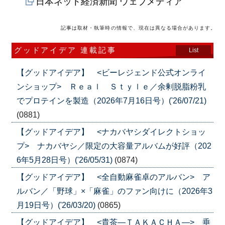
日本ネット経済新聞 ウェブメディア
記事は取材・執筆時の情報で、現在は異なる場合があります。
グッドアイデア 連載記事
List
【グッドアイデア】 <ビーレジェンド公式オンライ
ンショップ> Ｒｅａｌ Ｓｔｙｌｅ／余剰脱脂粉乳
でプロテインを製造（2026年7月16日号）('26/07/21)
(0881)
【グッドアイデア】 <ナカバヤシダイレクトショッ
プ> ナカバヤシ／限定の大容量アルバムが好評（202
6年5月28日号）('26/05/31)
(0874)
【グッドアイデア】 <全自動麻雀卓のアルバン> ア
ルバン／「野球」×「麻雀」のファン向けに（2026年3
月19日号）('26/03/20)
(0865)
【グッドアイデア】 <貴茶―ＴＡＫＡＣＨＡ―> 垂