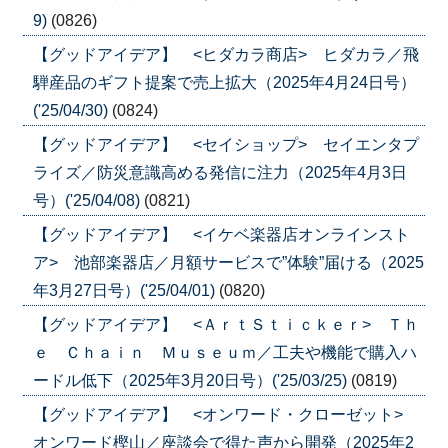
9)
(0826)
【グッドアイデア】 <ヒダカラ商店> ヒダカラ／飛
騨産品のギフト提案で売上拡大（2025年4月24日号）
('25/04/30)
(0824)
【グッドアイデア】 <セイショップ> セイエンタプ
ライズ／防災意識高める発信に注力（2025年4月3日
号）('25/04/08)
(0821)
【グッドアイデア】 <イケベ楽器店オンラインスト
ア> 池部楽器店／月額サービスで”体験”届ける（2025
年3月27日号）('25/04/01)
(0820)
【グッドアイデア】 <ＡｒｔＳｔｉｃｋｅｒ> Ｔｈ
ｅ Ｃｈａｉｎ Ｍｕｓｅｕｍ／工夫や機能で購入ハ
ードル低下（2025年3月20日号）('25/03/25)
(0819)
【グッドアイデア】 <オンワード・クローゼット>
オンワード樫山／座談会で得た声から開発（2025年2