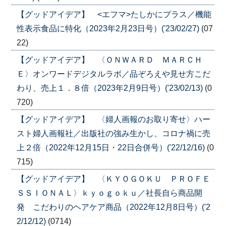
【グッドアイデア】 <エフマ>たしかにプラス／機能
性表示食品に特化（2023年2月23日号）('23/02/27)
(07
22)
【グッドアイデア】 〈ＯＮＷＡＲＤ ＭＡＲＣＨ
Ｅ〉オンワードデジタルラボ／品ぞろえや見せ方こだ
わり、売上１．８倍（2023年2月9日号）('23/02/13)
(0
720)
【グッドアイデア】 〈婦人画報のお取り寄せ〉ハー
スト婦人画報社／出版社の強み生かし、コロナ禍に売
上２倍（2022年12月15日・22日合併号）('22/12/16)
(0
715)
【グッドアイデア】 〈ＫＹＯＧＯＫＵ ＰＲＯＦＥ
ＳＳＩＯＮＡＬ〉ｋｙｏｇｏｋｕ／社長自ら商品開
発 こだわりのヘアケア商品（2022年12月8日号）('2
2/12/12)
(0714)