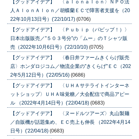
【グッドアイデア】 〈ａｌｏｎａｌｏｎ〉ＮＰＯ法
人ＡｌｏｎＡｌｏｎ／胡蝶蘭ＥＣで障害者支援を（20
22年10月13日号）('22/10/17)
(0706)
【グッドアイデア】 〈Ｐｕｂｉｐ（パビップ！）〉
日本出版販売／”５０３号分”の「ムー」のＴシャツ販
売（2022年10月6日号）('22/10/10)
(0705)
【グッドアイデア】 〈春日井ファームきくらげ販売
店〉ホンダロジコム／物流企業の”きくらげ”ＥＣ（202
2年5月12日号）('22/05/16)
(0686)
【グッドアイデア】 〈ＵＨＡサテライトインターネ
ットショップ〉ＵＨＡ味覚糖／大会配信で商品アピー
ル （2022年4月14日号）('22/04/18)
(0683)
【グッドアイデア】 〈ヌードルツアーズ〉丸山製麺
／自販機が話題集め、ＥＣ売上も伸長 （2022年4月14
日号）('22/04/18)
(0683)