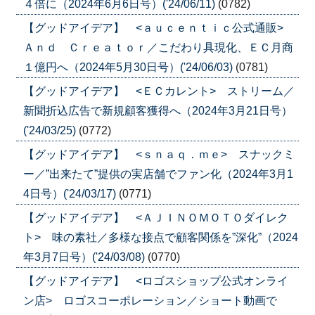
４倍に（2024年6月6日号）('24/06/11)
(0782)
【グッドアイデア】 <ａｕｃｅｎｔｉｃ公式通販>
Ａｎｄ Ｃｒｅａｔｏｒ／こだわり具現化、ＥＣ月商
１億円へ（2024年5月30日号）('24/06/03)
(0781)
【グッドアイデア】 <ＥＣカレント> ストリーム／
新聞折込広告で新規顧客獲得へ（2024年3月21日号）
('24/03/25)
(0772)
【グッドアイデア】 <ｓｎａｑ．ｍｅ> スナックミ
ー／”出来たて”提供の実店舗でファン化（2024年3月1
4日号）('24/03/17)
(0771)
【グッドアイデア】 <ＡＪＩＮＯＭＯＴＯダイレク
ト> 味の素社／多様な接点で顧客関係を”深化”（2024
年3月7日号）('24/03/08)
(0770)
【グッドアイデア】 <ロゴスショップ公式オンライ
ン店> ロゴスコーポレーション／ショート動画で