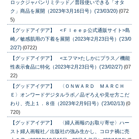
ロックジャパンリミテッド／普段使いできる「オタ
ク」商品を展開（2023年3月16日号）('23/03/20)
(072
5)
【グッドアイデア】 <Ｆｌｅｅｐ公式通販サイト>島
崎／敏感肌用の下着を展開（2023年2月23日号）('23/0
2/27)
(0722)
【グッドアイデア】 <エフマ>たしかにプラス／機能
性表示食品に特化（2023年2月23日号）('23/02/27)
(07
22)
【グッドアイデア】 〈ＯＮＷＡＲＤ ＭＡＲＣＨ
Ｅ〉オンワードデジタルラボ／品ぞろえや見せ方こだ
わり、売上１．８倍（2023年2月9日号）('23/02/13)
(0
720)
【グッドアイデア】 〈婦人画報のお取り寄せ〉ハー
スト婦人画報社／出版社の強み生かし、コロナ禍に売