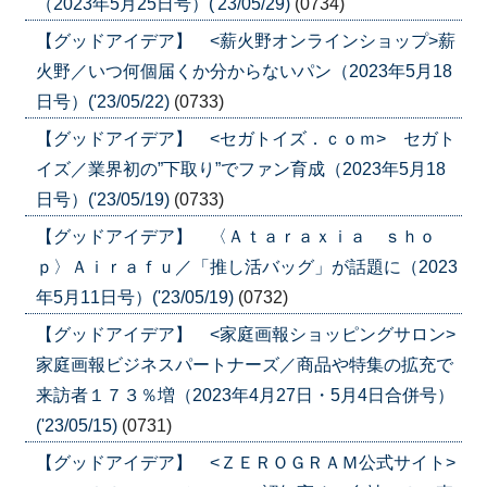
（2023年5月25日号）('23/05/29)
(0734)
【グッドアイデア】 <薪火野オンラインショップ>薪
火野／いつ何個届くか分からないパン（2023年5月18
日号）('23/05/22)
(0733)
【グッドアイデア】 <セガトイズ．ｃｏｍ> セガト
イズ／業界初の”下取り”でファン育成（2023年5月18
日号）('23/05/19)
(0733)
【グッドアイデア】 〈Ａｔａｒａｘｉａ ｓｈｏ
ｐ〉Ａｉｒａｆｕ／「推し活バッグ」が話題に（2023
年5月11日号）('23/05/19)
(0732)
【グッドアイデア】 <家庭画報ショッピングサロン>
家庭画報ビジネスパートナーズ／商品や特集の拡充で
来訪者１７３％増（2023年4月27日・5月4日合併号）
('23/05/15)
(0731)
【グッドアイデア】 <ＺＥＲＯＧＲＡＭ公式サイト>