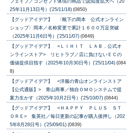
フェイブ／コンセプト体現の商品で認知度拡大へ（20
25年11月13日号）('25/11/18)
(0850)
【グッドアイデア】 〈靴下の岡本 公式オンライン
ショップ〉岡本／名称変更で累計１６００万足突破
（2025年11月6日号）('25/11/07)
(0849)
【グッドアイデア】 <ＬＩＨＩＴ ＬＡＢ．公式オ
ンラインストア> リヒトラブ／店に負けないＥＣの
価値提供目指す（2025年10月30日号）('25/11/04)
(084
8)
【グッドアイデア】 <洋服の青山オンラインストア
【公式通販】> 青山商事／独自ＯＭＯシステムで提
案力生かす（2025年10月2日号）('25/10/07)
(0844)
【グッドアイデア】 <ＨＡＰＰＹ ＰＬＵＳ ＳＴ
ＯＲＥ> 集英社／毎日更新の記事が購入後押し（202
5年8月28日号）('25/09/01)
(0839)