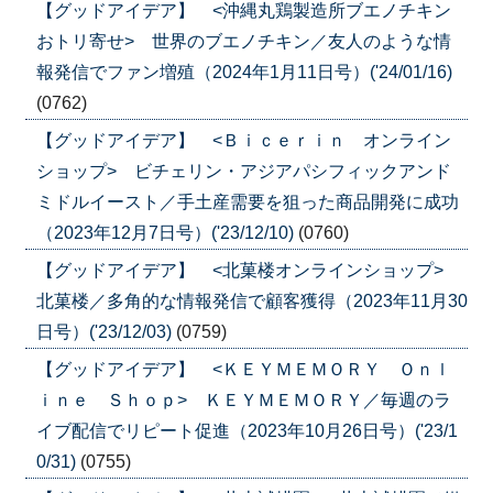
【グッドアイデア】 <沖縄丸鶏製造所ブエノチキン
おトリ寄せ> 世界のブエノチキン／友人のような情
報発信でファン増殖（2024年1月11日号）('24/01/16)
(0762)
【グッドアイデア】 <Ｂｉｃｅｒｉｎ オンライン
ショップ> ビチェリン・アジアパシフィックアンド
ミドルイースト／手土産需要を狙った商品開発に成功
（2023年12月7日号）('23/12/10)
(0760)
【グッドアイデア】 <北菓楼オンラインショップ>
北菓楼／多角的な情報発信で顧客獲得（2023年11月30
日号）('23/12/03)
(0759)
【グッドアイデア】 <ＫＥＹＭＥＭＯＲＹ Ｏｎｌ
ｉｎｅ Ｓｈｏｐ> ＫＥＹＭＥＭＯＲＹ／毎週のラ
イブ配信でリピート促進（2023年10月26日号）('23/1
0/31)
(0755)