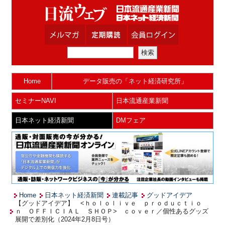
Home
データ販売の「ネット経済研究所」
セミナーNAVI
日本流通産業新聞
日本ネット経済新聞
DMフェア
Home
日本ネット経済新聞
連載記事
グッドアイデア
【グッドアイデア】 <ｈｏｌｏｌｉｖｅ ｐｒｏｄｕｃｔｉｏ
ｎ ＯＦＦＩＣＩＡＬ ＳＨＯＰ> ｃｏｖｅｒ／個性あるグッズ
展開で差別化（2024年2月8日号）