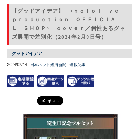
【グッドアイデア】 <ｈｏｌｏｌｉｖｅ
ｐｒｏｄｕｃｔｉｏｎ ＯＦＦＩＣＩＡ
Ｌ ＳＨＯＰ> ｃｏｖｅｒ／個性あるグッ
ズ展開で差別化（2024年2月8日号）
グッドアイデア
2024/02/14
日本ネット経済新聞
連載記事