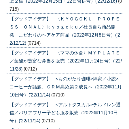
上２倍（2022年12月15日・22日合併号）('22/12/16)
(0
715)
【グッドアイデア】 〈ＫＹＯＧＯＫＵ ＰＲＯＦＥ
ＳＳＩＯＮＡＬ〉ｋｙｏｇｏｋｕ／社長自ら商品開
発 こだわりのヘアケア商品（2022年12月8日号）('2
2/12/12)
(0714)
【グッドアイデア】 〈ママの休食〉ＭＹＰＬＡＴＥ
／葉酸が豊富な弁当を販売（2022年11月24日号）('22/
11/28)
(0712)
【グッドアイデア】 <ものがたり珈琲>絆家／小説×
コーヒーが話題、ＣＲＭ高め第２成長へ（2022年11月
10日号）('22/11/14)
(0710)
【グッドアイデア】 <アルトタスカル>チルドレン通
信／バリアフリー子ども服を販売（2022年11月10日
号）('22/11/14)
(0710)