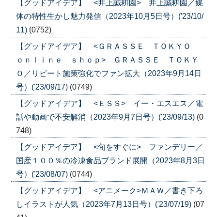
【グッドアイデア】 <井上誠耕園> 井上誠耕園／媒
体の特性生かし魅力発信（2023年10月5日号）('23/10/
11)
(0752)
【グッドアイデア】 <ＧＲＡＳＳＥ ＴＯＫＹＯ
ｏｎｌｉｎｅ ｓｈｏｐ> ＧＲＡＳＳＥ ＴＯＫＹ
Ｏ／リピート施策強化でファン拡大（2023年9月14日
号）('23/09/17)
(0749)
【グッドアイデア】 <ＥＳＳ> イー・エスエス／電
話や動画で不安解消（2023年9月7日号）('23/09/13)
(0
748)
【グッドアイデア】 <旬をすぐに> ファンデリー／
国産１００％の冷凍食品ブランド展開（2023年8月3日
号）('23/08/07)
(0744)
【グッドアイデア】 <アニメーク>ＭＡＷ／書き下ろ
しイラストが人気（2023年7月13日号）('23/07/19)
(07