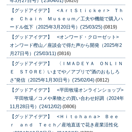
年3月27日号）('25/04/01)
(0820)
【グッドアイデア】 <ＡｒｔＳｔｉｃｋｅｒ> Ｔｈ
ｅ Ｃｈａｉｎ Ｍｕｓｅｕｍ／工夫や機能で購入ハ
ードル低下（2025年3月20日号）('25/03/25)
(0819)
【グッドアイデア】 <オンワード・クローゼット>
オンワード樫山／座談会で得た声から開発（2025年2
月27日号）('25/03/11)
(0816)
【グッドアイデア】 〈ＩＭＡＤＥＹＡ ＯＮＬＩＮ
Ｅ ＳＴＯＲＥ〉いまでや／アプリで”酒のおもしろ
さ”発信（2025年1月30日号）('25/02/04)
(0812)
【グッドアイデア】 <平田牧場オンラインショップ>
平田牧場／コメや果物との買い合わせ好調（2024年
11月28日号）('24/12/02)
(0806)
【グッドアイデア】 <Ｈｉｔｏｈａｎａ> Ｂｅｅ
ｒ ａｎｄ Ｔｅｃｈ／産地直送で花き産業活性化