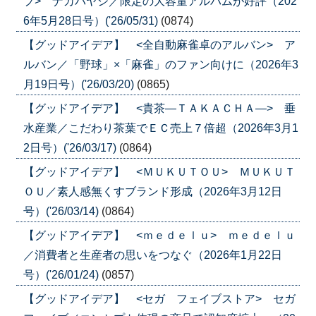
プ> ナカバヤシ／限定の大容量アルバムが好評（202
6年5月28日号）('26/05/31)
(0874)
【グッドアイデア】 <全自動麻雀卓のアルバン> ア
ルバン／「野球」×「麻雀」のファン向けに（2026年3
月19日号）('26/03/20)
(0865)
【グッドアイデア】 <貴茶―ＴＡＫＡＣＨＡ―> 垂
水産業／こだわり茶葉でＥＣ売上７倍超（2026年3月1
2日号）('26/03/17)
(0864)
【グッドアイデア】 <ＭＵＫＵＴＯＵ> ＭＵＫＵＴ
ＯＵ／素人感無くすブランド形成（2026年3月12日
号）('26/03/14)
(0864)
【グッドアイデア】 <ｍｅｄｅｌｕ> ｍｅｄｅｌｕ
／消費者と生産者の思いをつなぐ（2026年1月22日
号）('26/01/24)
(0857)
【グッドアイデア】 <セガ フェイブストア> セガ