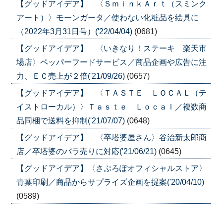
【グッドアイデア】 〈ＳｍｉｎｋＡｒｔ（スミンク
アート）〉モーンガータ／使わない化粧品を絵具に
（2022年3月31日号）('22/04/04)
(0681)
【グッドアイデア】 〈いきなり！ステーキ 楽天市
場店〉ペッパーフードサービス／商品企画や広告に注
力、ＥＣ売上が２倍('21/09/26)
(0657)
【グッドアイデア】 〈ＴＡＳＴＥ ＬＯＣＡＬ（テ
イストローカル）〉Ｔａｓｔｅ Ｌｏｃａｌ／複数商
品同梱で送料を抑制('21/07/07)
(0648)
【グッドアイデア】 〈卒塔婆屋さん〉谷治新太郎商
店／卒塔婆のバラ売りに対応('21/06/21)
(0645)
【グッドアイデア】〈さぷろぽオフィシャルストア〉
青葉印刷／商品からサプライズ企画を提案('20/04/10)
(0589)