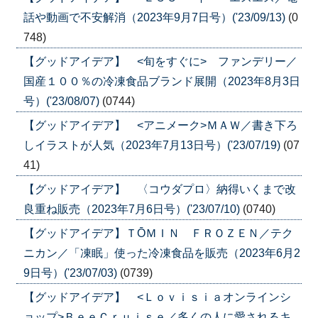
話や動画で不安解消（2023年9月7日号）('23/09/13)
(0
748)
【グッドアイデア】 <旬をすぐに> ファンデリー／
国産１００％の冷凍食品ブランド展開（2023年8月3日
号）('23/08/07)
(0744)
【グッドアイデア】 <アニメーク>ＭＡＷ／書き下ろ
しイラストが人気（2023年7月13日号）('23/07/19)
(07
41)
【グッドアイデア】 〈コウダプロ〉納得いくまで改
良重ね販売（2023年7月6日号）('23/07/10)
(0740)
【グッドアイデア】ＴŌＭＩＮ ＦＲＯＺＥＮ／テク
ニカン／「凍眠」使った冷凍食品を販売（2023年6月2
9日号）('23/07/03)
(0739)
【グッドアイデア】 <Ｌｏｖｉｓｉａオンラインシ
ョップ>ＢｅｅＣｒｕｉｓｅ／多くの人に愛されるキ