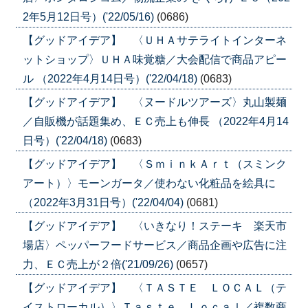
2年5月12日号）('22/05/16)
(0686)
【グッドアイデア】 〈ＵＨＡサテライトインターネ
ットショップ〉ＵＨＡ味覚糖／大会配信で商品アピー
ル （2022年4月14日号）('22/04/18)
(0683)
【グッドアイデア】 〈ヌードルツアーズ〉丸山製麺
／自販機が話題集め、ＥＣ売上も伸長 （2022年4月14
日号）('22/04/18)
(0683)
【グッドアイデア】 〈ＳｍｉｎｋＡｒｔ（スミンク
アート）〉モーンガータ／使わない化粧品を絵具に
（2022年3月31日号）('22/04/04)
(0681)
【グッドアイデア】 〈いきなり！ステーキ 楽天市
場店〉ペッパーフードサービス／商品企画や広告に注
力、ＥＣ売上が２倍('21/09/26)
(0657)
【グッドアイデア】 〈ＴＡＳＴＥ ＬＯＣＡＬ（テ
イストローカル）〉Ｔａｓｔｅ Ｌｏｃａｌ／複数商