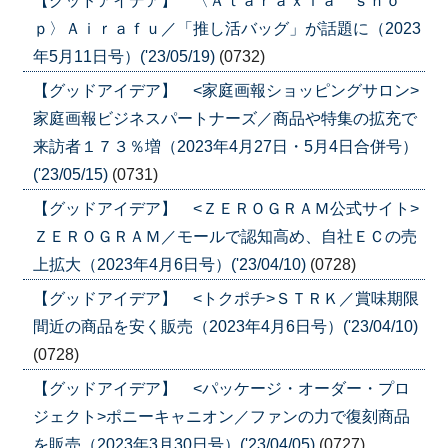
【グッドアイデア】 〈Ａｔａｒａｘｉａ ｓｈｏ
ｐ〉Ａｉｒａｆｕ／「推し活バッグ」が話題に（2023
年5月11日号）('23/05/19)
(0732)
【グッドアイデア】 <家庭画報ショッピングサロン>
家庭画報ビジネスパートナーズ／商品や特集の拡充で
来訪者１７３％増（2023年4月27日・5月4日合併号）
('23/05/15)
(0731)
【グッドアイデア】 <ＺＥＲＯＧＲＡＭ公式サイト>
ＺＥＲＯＧＲＡＭ／モールで認知高め、自社ＥＣの売
上拡大（2023年4月6日号）('23/04/10)
(0728)
【グッドアイデア】 <トクポチ>ＳＴＲＫ／賞味期限
間近の商品を安く販売（2023年4月6日号）('23/04/10)
(0728)
【グッドアイデア】 <パッケージ・オーダー・プロ
ジェクト>ポニーキャニオン／ファンの力で復刻商品
を販売（2023年3月30日号）('23/04/05)
(0727)