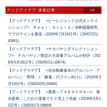
グッドアイデア 連載記事
List
【グッドアイデア】 <ビーレジェンド公式オンライ
ンショップ> Ｒｅａｌ Ｓｔｙｌｅ／余剰脱脂粉乳
でプロテインを製造（2026年7月16日号）('26/07/21)
(0881)
【グッドアイデア】 <ナカバヤシダイレクトショッ
プ> ナカバヤシ／限定の大容量アルバムが好評（202
6年5月28日号）('26/05/31)
(0874)
【グッドアイデア】 <全自動麻雀卓のアルバン> ア
ルバン／「野球」×「麻雀」のファン向けに（2026年3
月19日号）('26/03/20)
(0865)
【グッドアイデア】 <貴茶―ＴＡＫＡＣＨＡ―> 垂
水産業／こだわり茶葉でＥＣ売上７倍超（2026年3月1
2日号）('26/03/17)
(0864)