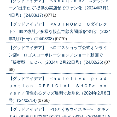
【グッドアイデア】 <ｓｎａｑ．ｍｅ> スナックミ
ー／”出来たて”提供の実店舗でファン化（2024年3月1
4日号）('24/03/17)
(0771)
【グッドアイデア】 <ＡＪＩＮＯＭＯＴＯダイレク
ト> 味の素社／多様な接点で顧客関係を”深化”（2024
年3月7日号）('24/03/08)
(0770)
【グッドアイデア】 <ロゴスショップ公式オンライ
ン店> ロゴスコーポレーション／ショート動画で
「提案型」ＥＣへ（2024年2月22日号）('24/02/26)
(07
68)
【グッドアイデア】 <ｈｏｌｏｌｉｖｅ ｐｒｏｄ
ｕｃｔｉｏｎ ＯＦＦＩＣＩＡＬ ＳＨＯＰ> ｃｏ
ｖｅｒ／個性あるグッズ展開で差別化（2024年2月8日
号）('24/02/14)
(0766)
【グッドアイデア】 <ひとくちウイスキー> タキノ
ミヤ／動画活用で選びやすいサイト作り（2024年2月8