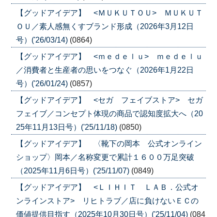
【グッドアイデア】 <ＭＵＫＵＴＯＵ> ＭＵＫＵＴ
ＯＵ／素人感無くすブランド形成（2026年3月12日
号）('26/03/14)
(0864)
【グッドアイデア】 <ｍｅｄｅｌｕ> ｍｅｄｅｌｕ
／消費者と生産者の思いをつなぐ（2026年1月22日
号）('26/01/24)
(0857)
【グッドアイデア】 <セガ フェイブストア> セガ
フェイブ／コンセプト体現の商品で認知度拡大へ（20
25年11月13日号）('25/11/18)
(0850)
【グッドアイデア】 〈靴下の岡本 公式オンライン
ショップ〉岡本／名称変更で累計１６００万足突破
（2025年11月6日号）('25/11/07)
(0849)
【グッドアイデア】 <ＬＩＨＩＴ ＬＡＢ．公式オ
ンラインストア> リヒトラブ／店に負けないＥＣの
価値提供目指す（2025年10月30日号）('25/11/04)
(084