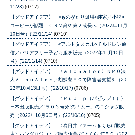
11/28)
(0712)
【グッドアイデア】 <ものがたり珈琲>絆家／小説×
コーヒーが話題、ＣＲＭ高め第２成長へ（2022年11月
10日号）('22/11/14)
(0710)
【グッドアイデア】 <アルトタスカル>チルドレン通
信／バリアフリー子ども服を販売（2022年11月10日
号）('22/11/14)
(0710)
【グッドアイデア】 〈ａｌｏｎａｌｏｎ〉ＮＰＯ法
人ＡｌｏｎＡｌｏｎ／胡蝶蘭ＥＣで障害者支援を（20
22年10月13日号）('22/10/17)
(0706)
【グッドアイデア】 〈Ｐｕｂｉｐ（パビップ！）〉
日本出版販売／”５０３号分”の「ムー」のＴシャツ販
売（2022年10月6日号）('22/10/10)
(0705)
【グッドアイデア】 〈春日井ファームきくらげ販売
店〉ホンダロジコム／物流企業の”きくらげ”ＥＣ（202