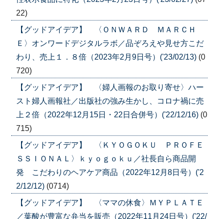
22)
【グッドアイデア】 〈ＯＮＷＡＲＤ ＭＡＲＣＨ
Ｅ〉オンワードデジタルラボ／品ぞろえや見せ方こだ
わり、売上１．８倍（2023年2月9日号）('23/02/13)
(0
720)
【グッドアイデア】 〈婦人画報のお取り寄せ〉ハー
スト婦人画報社／出版社の強み生かし、コロナ禍に売
上２倍（2022年12月15日・22日合併号）('22/12/16)
(0
715)
【グッドアイデア】 〈ＫＹＯＧＯＫＵ ＰＲＯＦＥ
ＳＳＩＯＮＡＬ〉ｋｙｏｇｏｋｕ／社長自ら商品開
発 こだわりのヘアケア商品（2022年12月8日号）('2
2/12/12)
(0714)
【グッドアイデア】 〈ママの休食〉ＭＹＰＬＡＴＥ
／葉酸が豊富な弁当を販売（2022年11月24日号）('22/