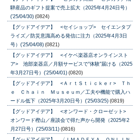
騨産品のギフト提案で売上拡大（2025年4月24日号）
('25/04/30)
(0824)
【グッドアイデア】 <セイショップ> セイエンタプ
ライズ／防災意識高める発信に注力（2025年4月3日
号）('25/04/08)
(0821)
【グッドアイデア】 <イケベ楽器店オンラインスト
ア> 池部楽器店／月額サービスで”体験”届ける（2025
年3月27日号）('25/04/01)
(0820)
【グッドアイデア】 <ＡｒｔＳｔｉｃｋｅｒ> Ｔｈ
ｅ Ｃｈａｉｎ Ｍｕｓｅｕｍ／工夫や機能で購入ハ
ードル低下（2025年3月20日号）('25/03/25)
(0819)
【グッドアイデア】 <オンワード・クローゼット>
オンワード樫山／座談会で得た声から開発（2025年2
月27日号）('25/03/11)
(0816)
【グッドアイデア】 〈ＩＭＡＤＥＹＡ ＯＮＬＩＮ