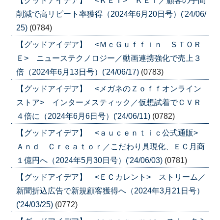
【グッドアイデア】 <ＫＥＩ> ＫＥＩ／顧客の手間
削減で高リピート率獲得（2024年6月20日号）('24/06/
25)
(0784)
【グッドアイデア】 <ＭｃＧｕｆｆｉｎ ＳＴＯＲ
Ｅ> ニューステクノロジー／動画連携強化で売上３
倍（2024年6月13日号）('24/06/17)
(0783)
【グッドアイデア】 <メガネのＺｏｆｆオンライン
ストア> インターメスティック／仮想試着でＣＶＲ
４倍に（2024年6月6日号）('24/06/11)
(0782)
【グッドアイデア】 <ａｕｃｅｎｔｉｃ公式通販>
Ａｎｄ Ｃｒｅａｔｏｒ／こだわり具現化、ＥＣ月商
１億円へ（2024年5月30日号）('24/06/03)
(0781)
【グッドアイデア】 <ＥＣカレント> ストリーム／
新聞折込広告で新規顧客獲得へ（2024年3月21日号）
('24/03/25)
(0772)