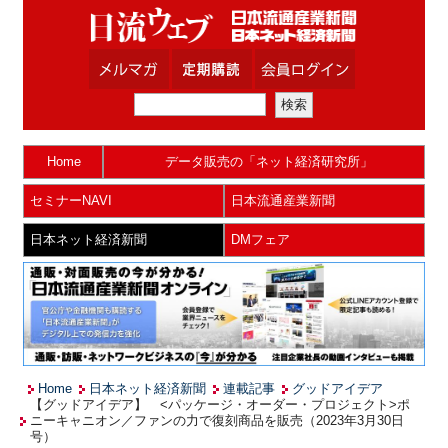
Home
データ販売の「ネット経済研究所」
セミナーNAVI
日本流通産業新聞
日本ネット経済新聞
DMフェア
Home
日本ネット経済新聞
連載記事
グッドアイデア
【グッドアイデア】 <パッケージ・オーダー・プロジェクト>ポ
ニーキャニオン／ファンの力で復刻商品を販売（2023年3月30日
号）