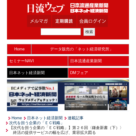
Home
データ販売の「ネット経済研究所」
セミナーNAVI
日本流通産業新聞
日本ネット経済新聞
DMフェア
Home
日本ネット経済新聞
連載記事
次代を担う企業の「ＥＣ戦略」
【次代を担う企業の「ＥＣ戦略」】第２６回〈鎌倉新書（下）〉
終活の提供サービスの幅を広げ、業容拡大図る