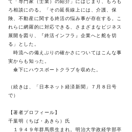
て「専門家（士業）の紹介」にはじまり、もろも
ろ相談にのる。「その延長線上には、介護、保
険、不動産に関する終活の悩み事が存在する。こ
れらに網羅的に対応できる、さまざまなビジネス
展開を図り、『終活インフラ』企業へと舵を切
る」とした。
時流への備えぶりの確かさについてはこんな事
実からも知った。
傘下にハウスボートクラブを収めた。
（続きは、「日本ネット経済新聞」７月８日号
で）
【著者プロフィール】
千葉明（ちば・あきら）氏
１９４９年群馬県生まれ。明治大学政経学部卒