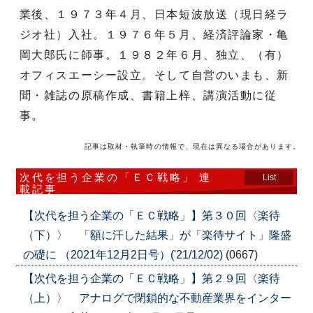
業後、１９７３年４月、日本短波放送（現日経ラ
ジオ社）入社。１９７６年５月、経済評論家・亀
岡大郎氏に師事。１９８２年６月、独立、（有）
オフィスエーシー設立。そして自営のいまも、新
聞・雑誌の原稿作成、書籍上梓、講演活動に従
事。
記事は取材・執筆時の情報で、現在は異なる場合があります。
次代を担う企業の「ＥＣ戦略」 連
List
載記事
【次代を担う企業の「ＥＣ戦略」】第３０回〈楽待
（下）〉 「額に汗した結果」が「楽待サイト」隆盛
の礎に （2021年12月2日号）('21/12/02)
(0667)
【次代を担う企業の「ＥＣ戦略」】第２９回〈楽待
（上）〉 アナログで閉鎖的な不動産業界をインター