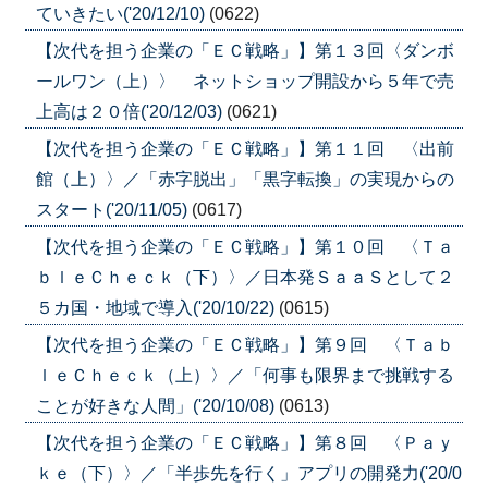
ていきたい('20/12/10)
(0622)
【次代を担う企業の「ＥＣ戦略」】第１３回〈ダンボ
ールワン（上）〉 ネットショップ開設から５年で売
上高は２０倍('20/12/03)
(0621)
【次代を担う企業の「ＥＣ戦略」】第１１回 〈出前
館（上）〉／「赤字脱出」「黒字転換」の実現からの
スタート('20/11/05)
(0617)
【次代を担う企業の「ＥＣ戦略」】第１０回 〈Ｔａ
ｂｌｅＣｈｅｃｋ（下）〉／日本発ＳａａＳとして２
５カ国・地域で導入('20/10/22)
(0615)
【次代を担う企業の「ＥＣ戦略」】第９回 〈Ｔａｂ
ｌｅＣｈｅｃｋ（上）〉／「何事も限界まで挑戦する
ことが好きな人間」('20/10/08)
(0613)
【次代を担う企業の「ＥＣ戦略」】第８回 〈Ｐａｙ
ｋｅ（下）〉／「半歩先を行く」アプリの開発力('20/0