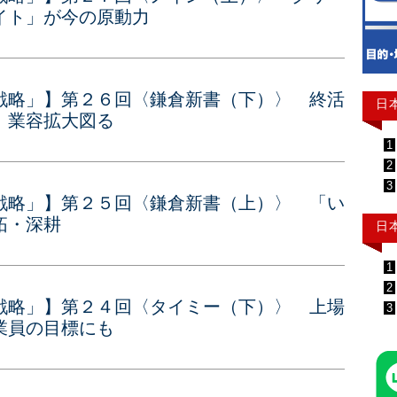
イト」が今の原動力
戦略」】第２６回〈鎌倉新書（下）〉 終活
日
、業容拡大図る
1
2
3
戦略」】第２５回〈鎌倉新書（上）〉 「い
拓・深耕
日
1
2
戦略」】第２４回〈タイミー（下）〉 上場
3
業員の目標にも