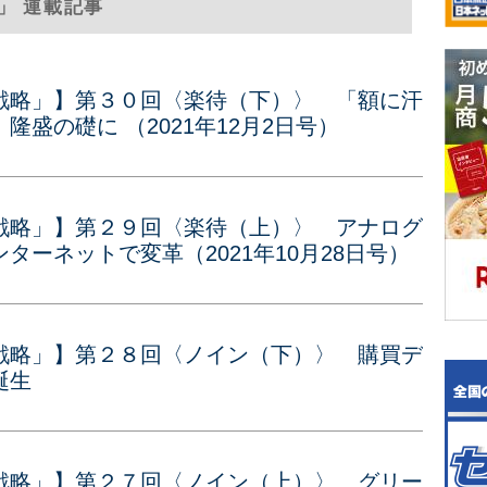
」 連載記事
戦略」】第３０回〈楽待（下）〉 「額に汗
盛の礎に （2021年12月2日号）
戦略」】第２９回〈楽待（上）〉 アナログ
ターネットで変革（2021年10月28日号）
戦略」】第２８回〈ノイン（下）〉 購買デ
誕生
戦略」】第２７回〈ノイン（上）〉 グリー