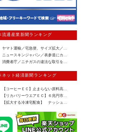
本流通産業新聞ランキング
ヤマト運輸／宅急便、サイズ拡大／…
ニュースキンジャパン／表参道にカ…
消費者庁／ニチガスの違法な取引を…
本ネット経済新聞ランキング
【コーヒーＥＣ】止まらない原料高…
【リカバリーウエアＥＣ】６兆円市…
【拡大する冷凍宅配食】 ナッシュ…