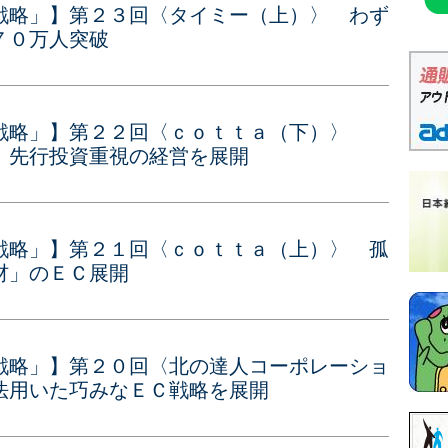
戦略」】第２３回〈タイミー（上）〉 わず
７０万人突破
戦略」】第２２回〈ｃｏｔｔａ（下）〉
、先行投資重視の経営を展開
戦略」】第２１回〈ｃｏｔｔａ（上）〉 孤
材」のＥＣ展開
戦略」】第２０回〈北の達人コーポレーショ
法用いた巧みなＥＣ戦略を展開