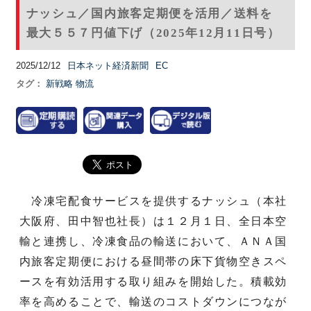
ナッシュ／国内旅客定期便を活用／送料を
最大５５７円値下げ（2025年12月11日号）
2025/12/12
日本ネット経済新聞
EC
タグ：
新戦略
物流
冷凍宅配食サービスを提供するナッシュ（本社
大阪府、田中智也社長）は１２月１日、全日本空
輸と連携し、冷凍食品の輸送において、ＡＮＡ国
内旅客定期便における昼間帯の床下貨物空きスペ
ースを有効活用する取り組みを開始した。積載効
率を高めることで、輸送のコストダウンにつなが