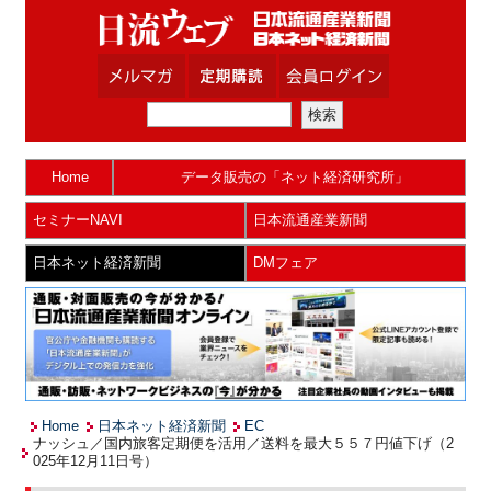
Home
データ販売の「ネット経済研究所」
セミナーNAVI
日本流通産業新聞
日本ネット経済新聞
DMフェア
Home
日本ネット経済新聞
EC
ナッシュ／国内旅客定期便を活用／送料を最大５５７円値下げ（2
025年12月11日号）