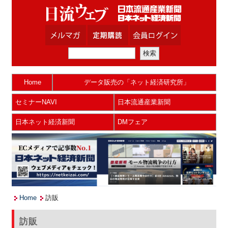
Home
データ販売の「ネット経済研究所」
セミナーNAVI
日本流通産業新聞
日本ネット経済新聞
DMフェア
Home
訪販
訪販