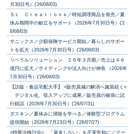
月30日号）('26/08/03)
ＳＬ Ｃｒｅａｔｉｏｎｓ／時短調理商品を発売／夏
休み期間中の献立をサポート（2026年7月30日号）('2
6/08/03)
サニックス／少額保険サービス開始／暮らしのサポー
トを拡大（2026年7月30日号）('26/08/03)
リベラルソリューション ２６年３月期／売上は４６
億円に拡大／サイディングや法人向けが伸長 （2026年
7月30日号）('26/08/03)
【訪販・食品宅配大手】 <販売員減の解消へ施策続く>
デジタル化、収入アップに成果／販売員の確保に試
行錯誤（2026年7月30日号）('26/07/31)
ダスキン／夏休みに掃除を学べる／体験型プログラム
提供開始（2026年7月23日号）('26/07/27)
<特商法検討会> 「返金しない」を不実告知に／クー