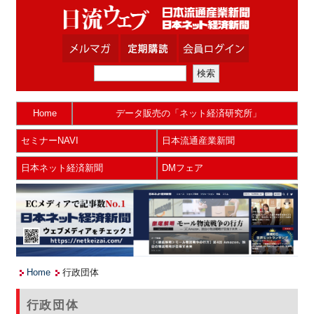
Home
データ販売の「ネット経済研究所」
セミナーNAVI
日本流通産業新聞
日本ネット経済新聞
DMフェア
Home
行政団体
行政団体