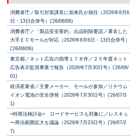
消費者庁／取引対策課長に加来氏が就任（2026年8月6
日・13日合併号）('26/08/06)
消費者庁／「製品安全誓約」出品削除要請／署名した
大手ＥＣモールが対応（2026年8月6日・13日合併号）
('26/08/06)
東京都／ネット広告の指導１７８件／２５年度ネット
広告表示監視事業で報告（2026年7月30日号）('26/08/
01)
経済産業省／主要メーカー、モールが参加／リチウム
イオン電池の安全啓発（2026年7月30日号）('26/07/3
1)
<特商法検討会> ロードサービスも対象に／レスキュ
ー商法範囲拡大を議論（2026年7月23日号）('26/07/2
7)