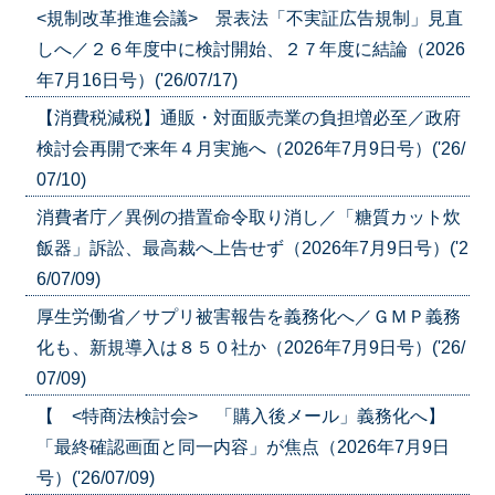
<規制改革推進会議> 景表法「不実証広告規制」見直
しへ／２６年度中に検討開始、２７年度に結論（2026
年7月16日号）('26/07/17)
【消費税減税】通販・対面販売業の負担増必至／政府
検討会再開で来年４月実施へ（2026年7月9日号）('26/
07/10)
消費者庁／異例の措置命令取り消し／「糖質カット炊
飯器」訴訟、最高裁へ上告せず（2026年7月9日号）('2
6/07/09)
厚生労働省／サプリ被害報告を義務化へ／ＧＭＰ義務
化も、新規導入は８５０社か（2026年7月9日号）('26/
07/09)
【 <特商法検討会> 「購入後メール」義務化へ】
「最終確認画面と同一内容」が焦点（2026年7月9日
号）('26/07/09)