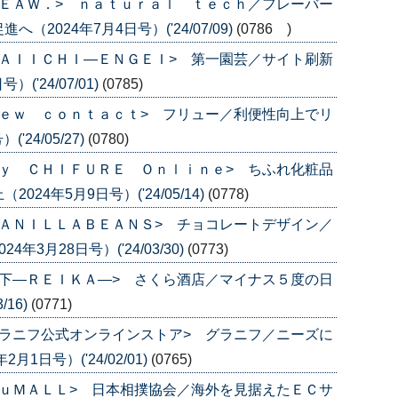
ＥＡＷ．> ｎａｔｕｒａｌ ｔｅｃｈ／フレーバー
2024年7月4日号）('24/07/09)
(0786 )
ＡＩＩＣＨＩ―ＥＮＧＥＩ> 第一園芸／サイト刷新
('24/07/01)
(0785)
ｅｗ ｃｏｎｔａｃｔ> フリュー／利便性向上でリ
24/05/27)
(0780)
ｙ ＣＨＩＦＵＲＥ Ｏｎｌｉｎｅ> ちふれ化粧品
4年5月9日号）('24/05/14)
(0778)
ＡＮＩＬＬＡＢＥＡＮＳ> チョコレートデザイン／
3月28日号）('24/03/30)
(0773)
下―ＲＥＩＫＡ―> さくら酒店／マイナス５度の日
/16)
(0771)
ラニフ公式オンラインストア> グラニフ／ニーズに
1日号）('24/02/01)
(0765)
ｕＭＡＬＬ> 日本相撲協会／海外を見据えたＥＣサ