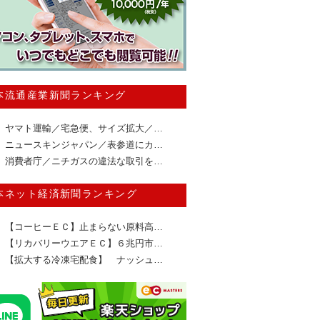
本流通産業新聞ランキング
ヤマト運輸／宅急便、サイズ拡大／…
ニュースキンジャパン／表参道にカ…
消費者庁／ニチガスの違法な取引を…
本ネット経済新聞ランキング
【コーヒーＥＣ】止まらない原料高…
【リカバリーウエアＥＣ】６兆円市…
【拡大する冷凍宅配食】 ナッシュ…