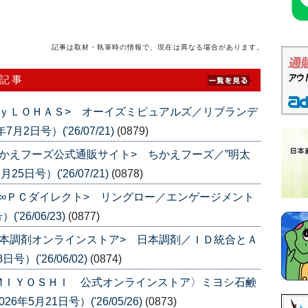
記事は取材・執筆時の情報で、現在は異なる場合があります。
載記事
ｙＬＯＨＡＳ> オーイズミピュアルズ／リブランデ
2日号）('26/07/21)
(0879)
かえフーズ公式通販サイト> ちかえフーズ／”明太
5日号）('26/07/21)
(0878)
∞ＰＣダイレクト> リングロー／エンゲージメント
26/06/23)
(0877)
本調剤オンラインストア> 日本調剤／ＩＤ統合とＡ
）('26/06/02)
(0874)
ＭＩＹＯＳＨＩ 公式オンラインストア〉ミヨシ石鹸
5月21日号）('26/05/26)
(0873)