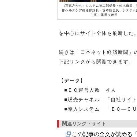
（写真左から）システム第二部係長・鈴木徹氏、
部ヘルスケア推進部課長・塚本航也氏、システム
主事・藤田友希氏
を中心にサイト全体を刷新した
続きは「日本ネット経済新聞」
下記リンクから閲覧できます。
【データ】
■ＥＣ運営人数 ４人
■販売チャネル 「自社サイ
■導入システム 「ＥＣ―ＣＵ
関連リンク・サイト
この記事の全文が読める「