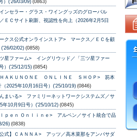
'26/03/09)
(0863)
ワインセラー・グラス・ワイングッズのグローバル
／ＥＣサイト刷新、視認性を向上（2026年2月5日
ークス公式オンラインストア> マークス／ＥＣを顧
6/02/02)
(0858)
ツ星ファーム> イングリウッド／「三ツ星ファー
'25/12/15)
(0854)
ＨＡＫＵＮＯＮＥ ＯＮＬＩＮＥ ＳＨＯＰ> 笏本
5年10月16日号）('25/10/19)
(0846)
んまいる> ファミリーネットワークシステムズ／サ
0月9日号）('25/10/12)
(0845)
ｌｐｅｎ Ｏｎｌｉｎｅ> アルペン／サイト統合で品
/26)
(0838)
公式】ＣＡＮＮＡ> アッツ／高木菜那をアンバサダ