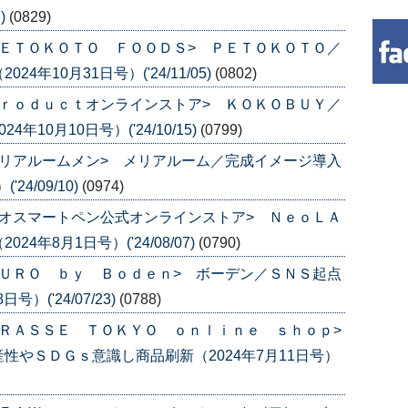
)
(0829)
ＥＴＯＫＯＴＯ ＦＯＯＤＳ> ＰＥＴＯＫＯＴＯ／
年10月31日号）('24/11/05)
(0802)
ｒｏｄｕｃｔオンラインストア> ＫＯＫＯＢＵＹ／
10月10日号）('24/10/15)
(0799)
リアルームメン> メリアルーム／完成イメージ導入
4/09/10)
(0974)
オスマートペン公式オンラインストア> ＮｅｏＬＡ
年8月1日号）('24/08/07)
(0790)
ＵＲＯ ｂｙ Ｂｏｄｅｎ> ボーデン／ＳＮＳ起点
）('24/07/23)
(0788)
ＲＡＳＳＥ ＴＯＫＹＯ ｏｎｌｉｎｅ ｓｈｏｐ>
やＳＤＧｓ意識し商品刷新（2024年7月11日号）