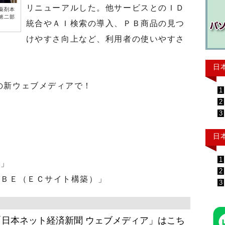
リニューアルした。他サービスとのＩＤ
薬剤本
第二部
統合やＡＩ検索の導入、ＰＢ商品の見つ
けやすさ向上など、利用者の使いやすさ
。
日
の新ウェブメディアで！
1
2
3
日
1
ト」
2
ＢＥ（ＥＣサイト構築）」
3
日本ネット経済新聞 ウェブメディア」はこち