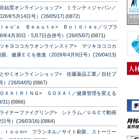
谷結窯オンラインショップ> ミランティジャパン／
5月14日号）('26/05/17)
(0872)
ｌｅｏ’ｓ Ｂｅａｕｔｅ> Ｂｏｌｄｉｅｓ／リブラ
月30日・5月7日合併号）('26/05/07)
(0871)
ツキヨココカラオンラインストア> マツキヨココカ
康ＥＣを推進（2026年4月9日号）('26/04/13)
とやくオンラインショップ> 佐藤薬品工業／自社ブ
'26/04/05)
(0867)
ＯＸＡＩＲＩＮＧ> ＳＯＸＡＩ／健康管理を変える
/31)
(0866)
ライナーファイグリング> シトラム／ＵＧＣで動画
）('26/03/16)
(0864)
．ｒｏｏｍ> フランネル／サイト刷新、ストーリー