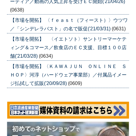
ーティア／動画の人気上昇を受けＥＣ開始('21/04/26)
(0638)
【市場を開拓】 〈ｆｅａｓｔ（フィースト）〉ウツワ
／「シンデレラバスト」の名で販促('21/03/31)
(0631)
【市場を開拓】 〈イエトソト〉サントリーマーケテ
ィング＆コマース／飲食店のＥＣ支援、目標１００店
舗('21/03/28)
(0634)
【市場を開拓】〈ＫＡＷＡＪＵＮ ＯＮＬＩＮＥ Ｓ
ＨＯＰ〉河淳（ハードウェア事業部）／付属品イメー
ジ払拭して拡販('20/09/28)
(0609)