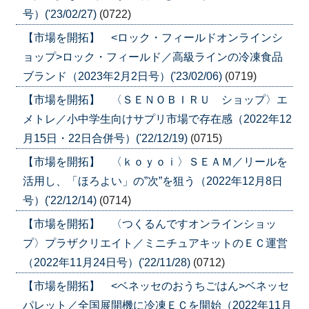
号）('23/02/27)
(0722)
【市場を開拓】 <ロック・フィールドオンラインシ
ョップ>ロック・フィールド／高級ラインの冷凍食品
ブランド（2023年2月2日号）('23/02/06)
(0719)
【市場を開拓】 〈ＳＥＮＯＢＩＲＵ ショップ〉エ
メトレ／小中学生向けサプリ市場で存在感（2022年12
月15日・22日合併号）('22/12/19)
(0715)
【市場を開拓】 〈ｋｏｙｏｉ〉ＳＥＡＭ／リールを
活用し、「ほろよい」の”次”を狙う（2022年12月8日
号）('22/12/14)
(0714)
【市場を開拓】 〈つくるんですオンラインショッ
プ〉プラザクリエイト／ミニチュアキットのＥＣ運営
（2022年11月24日号）('22/11/28)
(0712)
【市場を開拓】 <ベネッセのおうちごはん>ベネッセ
パレット／全国展開機に冷凍ＥＣを開始（2022年11月