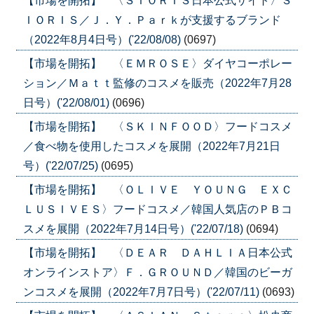
【市場を開拓】 〈ＳＩＯＲＩＳ日本公式サイト〉Ｓ
ＩＯＲＩＳ／Ｊ．Ｙ．Ｐａｒｋが支援するブランド
（2022年8月4日号）('22/08/08)
(0697)
【市場を開拓】 〈ＥＭＲＯＳＥ〉ダイヤコーポレー
ション／Ｍａｔｔ監修のコスメを販売（2022年7月28
日号）('22/08/01)
(0696)
【市場を開拓】 〈ＳＫＩＮＦＯＯＤ〉フードコスメ
／食べ物を使用したコスメを展開（2022年7月21日
号）('22/07/25)
(0695)
【市場を開拓】 〈ＯＬＩＶＥ ＹＯＵＮＧ ＥＸＣ
ＬＵＳＩＶＥＳ〉フードコスメ／韓国人気店のＰＢコ
スメを展開（2022年7月14日号）('22/07/18)
(0694)
【市場を開拓】 〈ＤＥＡＲ ＤＡＨＬＩＡ日本公式
オンラインストア〉Ｆ．ＧＲＯＵＮＤ／韓国のビーガ
ンコスメを展開（2022年7月7日号）('22/07/11)
(0693)