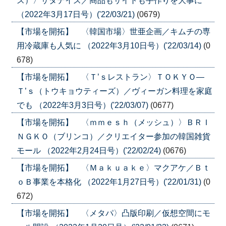
ズ）〉サタデイズ／商品もサイトも手作りを大事に
（2022年3月17日号）('22/03/21)
(0679)
【市場を開拓】 〈韓国市場〉世亜企画／キムチの専
用冷蔵庫も人気に （2022年3月10日号）('22/03/14)
(0
678)
【市場を開拓】 〈Ｔ’ｓレストラン〉ＴＯＫＹＯ―
Ｔ’ｓ（トウキョウティーズ）／ヴィーガン料理を家庭
でも （2022年3月3日号）('22/03/07)
(0677)
【市場を開拓】 〈ｍｍｅｓｈ（メッシュ）〉ＢＲＩ
ＮＧＫＯ（ブリンコ）／クリエイター参加の韓国雑貨
モール （2022年2月24日号）('22/02/24)
(0676)
【市場を開拓】 〈Ｍａｋｕａｋｅ〉マクアケ／Ｂｔ
ｏＢ事業を本格化 （2022年1月27日号）('22/01/31)
(0
672)
【市場を開拓】 〈メタパ〉凸版印刷／仮想空間にモ