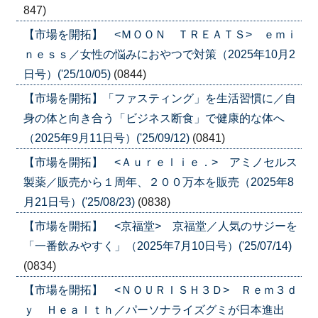
847)
【市場を開拓】 <ＭＯＯＮ ＴＲＥＡＴＳ> ｅｍｉ
ｎｅｓｓ／女性の悩みにおやつで対策（2025年10月2
日号）('25/10/05)
(0844)
【市場を開拓】「ファスティング」を生活習慣に／自
身の体と向き合う「ビジネス断食」で健康的な体へ
（2025年9月11日号）('25/09/12)
(0841)
【市場を開拓】 <Ａｕｒｅｌｉｅ．> アミノセルス
製薬／販売から１周年、２００万本を販売（2025年8
月21日号）('25/08/23)
(0838)
【市場を開拓】 <京福堂> 京福堂／人気のサジーを
「一番飲みやすく」（2025年7月10日号）('25/07/14)
(0834)
【市場を開拓】 <ＮＯＵＲＩＳＨ３Ｄ> Ｒｅｍ３ｄ
ｙ Ｈｅａｌｔｈ／パーソナライズグミが日本進出