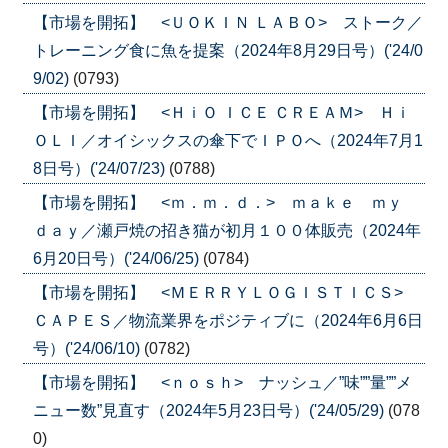
【市場を開拓】 <ＵＯＫＩＮ ＬＡＢＯ> ストーク／
トレーニング食に魚を提案（2024年8月29日号）('24/0
9/02)
(0793)
【市場を開拓】 <ＨｉＯ ＩＣＥ ＣＲＥＡＭ> Ｈｉ
ＯＬＩ／オイシックスの傘下でＩＰＯへ（2024年7月1
8日号）('24/07/23)
(0788)
【市場を開拓】 <ｍ．ｍ．ｄ．> ｍａｋｅ ｍｙ
ｄａｙ／瀬戸焼の招き猫が初月１００体販売（2024年
6月20日号）('24/06/25)
(0784)
【市場を開拓】 <ＭＥＲＲＹＬＯＧＩＳＴＩＣＳ>
ＣＡＰＥＳ／物流業界をポジティブに（2024年6月6日
号）('24/06/10)
(0782)
【市場を開拓】 <ｎｏｓｈ> ナッシュ／”味””量””メ
ニュー数”見直す（2024年5月23日号）('24/05/29)
(078
0)