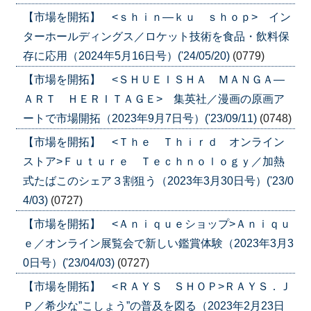
【市場を開拓】 <ｓｈｉｎ―ｋｕ ｓｈｏｐ> イン
ターホールディングス／ロケット技術を食品・飲料保
存に応用（2024年5月16日号）('24/05/20)
(0779)
【市場を開拓】 <ＳＨＵＥＩＳＨＡ ＭＡＮＧＡ―
ＡＲＴ ＨＥＲＩＴＡＧＥ> 集英社／漫画の原画ア
ートで市場開拓（2023年9月7日号）('23/09/11)
(0748)
【市場を開拓】 <Ｔｈｅ Ｔｈｉｒｄ オンライン
ストア>Ｆｕｔｕｒｅ Ｔｅｃｈｎｏｌｏｇｙ／加熱
式たばこのシェア３割狙う（2023年3月30日号）('23/0
4/03)
(0727)
【市場を開拓】 <Ａｎｉｑｕｅショップ>Ａｎｉｑｕ
ｅ／オンライン展覧会で新しい鑑賞体験（2023年3月3
0日号）('23/04/03)
(0727)
【市場を開拓】 <ＲＡＹＳ ＳＨＯＰ>ＲＡＹＳ．Ｊ
Ｐ／希少な”こしょう”の普及を図る（2023年2月23日