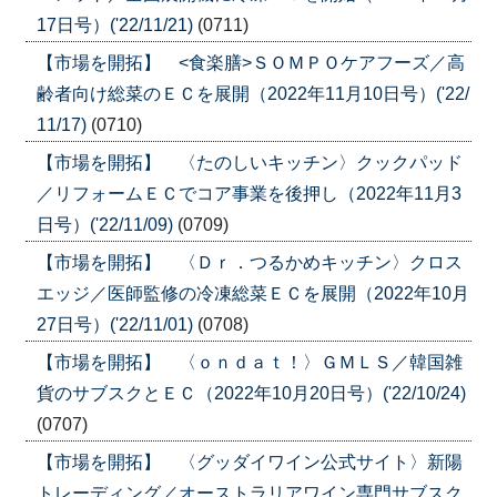
17日号）('22/11/21)
(0711)
【市場を開拓】 <食楽膳>ＳＯＭＰＯケアフーズ／高
齢者向け総菜のＥＣを展開（2022年11月10日号）('22/
11/17)
(0710)
【市場を開拓】 〈たのしいキッチン〉クックパッド
／リフォームＥＣでコア事業を後押し（2022年11月3
日号）('22/11/09)
(0709)
【市場を開拓】 〈Ｄｒ．つるかめキッチン〉クロス
エッジ／医師監修の冷凍総菜ＥＣを展開（2022年10月
27日号）('22/11/01)
(0708)
【市場を開拓】 〈ｏｎｄａｔ！〉ＧＭＬＳ／韓国雑
貨のサブスクとＥＣ（2022年10月20日号）('22/10/24)
(0707)
【市場を開拓】 〈グッダイワイン公式サイト〉新陽
トレーディング／オーストラリアワイン専門サブスク