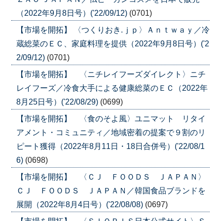
（2022年9月8日号）('22/09/12)
(0701)
【市場を開拓】 〈つくりおき.ｊｐ〉Ａｎｔｗａｙ／冷
蔵総菜のＥＣ、家庭料理を提供（2022年9月8日号）('2
2/09/12)
(0701)
【市場を開拓】 〈ニチレイフーズダイレクト〉ニチ
レイフーズ／冷食大手による健康総菜のＥＣ（2022年
8月25日号）('22/08/29)
(0699)
【市場を開拓】 〈食のそよ風〉ユニマット リタイ
アメント・コミュニティ／地域密着の提案で９割のリ
ピート獲得（2022年8月11日・18日合併号）('22/08/1
6)
(0698)
【市場を開拓】 〈ＣＪ ＦＯＯＤＳ ＪＡＰＡＮ〉
ＣＪ ＦＯＯＤＳ ＪＡＰＡＮ／韓国食品ブランドを
展開（2022年8月4日号）('22/08/08)
(0697)