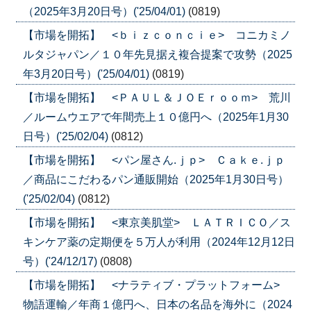
（2025年3月20日号）('25/04/01)
(0819)
【市場を開拓】 <ｂｉｚｃｏｎｃｉｅ> コニカミノ
ルタジャパン／１０年先見据え複合提案で攻勢（2025
年3月20日号）('25/04/01)
(0819)
【市場を開拓】 <ＰＡＵＬ＆ＪＯＥｒｏｏｍ> 荒川
／ルームウエアで年間売上１０億円へ（2025年1月30
日号）('25/02/04)
(0812)
【市場を開拓】 <パン屋さん.ｊｐ> Ｃａｋｅ.ｊｐ
／商品にこだわるパン通販開始（2025年1月30日号）
('25/02/04)
(0812)
【市場を開拓】 <東京美肌堂> ＬＡＴＲＩＣＯ／ス
キンケア薬の定期便を５万人が利用（2024年12月12日
号）('24/12/17)
(0808)
【市場を開拓】 <ナラティブ・プラットフォーム>
物語運輸／年商１億円へ、日本の名品を海外に（2024