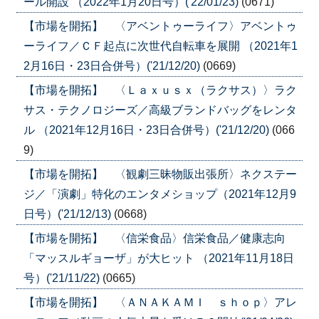
ール開設 （2022年1月20日号）('22/01/23)
(0671)
【市場を開拓】 〈アベントゥーライフ〉アベントゥ
ーライフ／ＣＦ起点に次世代自転車を展開 （2021年1
2月16日・23日合併号）('21/12/20)
(0669)
【市場を開拓】 〈Ｌａｘｕｓｘ（ラクサス）〉ラク
サス・テクノロジーズ／高級ブランドバッグをレンタ
ル （2021年12月16日・23日合併号）('21/12/20)
(066
9)
【市場を開拓】 〈観劇三昧物販出張所〉ネクステー
ジ／「演劇」特化のエンタメショップ（2021年12月9
日号）('21/12/13)
(0668)
【市場を開拓】 〈信栄食品〉信栄食品／健康志向
「マッスルギョーザ」が大ヒット （2021年11月18日
号）('21/11/22)
(0665)
【市場を開拓】 〈ＡＮＡＫＡＭＩ ｓｈｏｐ〉アレ