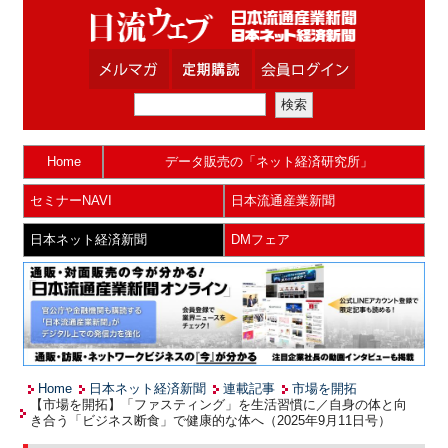
Home
データ販売の「ネット経済研究所」
セミナーNAVI
日本流通産業新聞
日本ネット経済新聞
DMフェア
Home
日本ネット経済新聞
連載記事
市場を開拓
【市場を開拓】「ファスティング」を生活習慣に／自身の体と向
き合う「ビジネス断食」で健康的な体へ（2025年9月11日号）