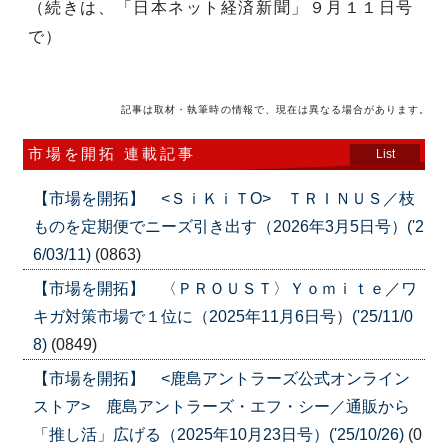
（続きは、「日本ネット経済新聞」９月１１日号
で）
記事は取材・執筆時の情報で、現在は異なる場合があります。
市場を開拓 連載記事
List
【市場を開拓】 <ＳｉＫｉＴO> ＴＲＩＮＵＳ／枝
ものを定期便でニーズ引き出す（2026年3月5日号）('2
6/03/11)
(0863)
【市場を開拓】 〈ＰＲＯＵＳＴ〉Ｙｏｍｉｔｅ／ワ
キガ対策市場で１位に（2025年11月6日号）('25/11/0
8)
(0849)
【市場を開拓】 <鹿島アントラーズ公式オンライン
ストア> 鹿島アントラーズ・エフ・シー／通販から
「推し活」広げる（2025年10月23日号）('25/10/26)
(0