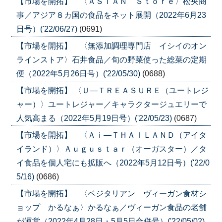
【市場を開拓】 〈ＡＳＩＡＮ Ｓｔｏｒｅ〉松央商
事／アジア８カ国の食品をネット展開（2022年6月23
日号）('22/06/27)
(0691)
【市場を開拓】 〈無添加調理専門店 イシイのオン
ラインストア〉石井食品／旬の野菜使った総菜の定期
便（2022年5月26日号）('22/05/30)
(0688)
【市場を開拓】 〈Ｕ―ＴＲＥＡＳＵＲＥ（ユートレジ
ャー）〉ユートレジャー／キャラクタージュエリーで
人気高まる（2022年5月19日号）('22/05/23)
(0687)
【市場を開拓】 〈Ａｉ―ＴＨＡＩＬＡＮＤ（アイタ
イランド）〉Ａｕｇｕｓｔａｒ（オーガスター）／タ
イ食品を個人宅にも拡販へ（2022年5月12日号）('22/0
5/16)
(0686)
【市場を開拓】 〈ベジタリアン ヴィーガン食材シ
ョップ かるなぁ〉かるなぁ／ヴィーガン食品の老舗
が運営（2022年4月28日・5月5日合併号）('22/05/02)