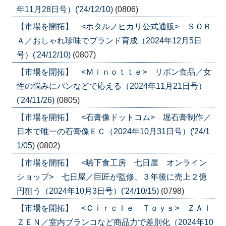
年11月28日号）('24/12/10)
(0806)
【市場を開拓】 <ホタルノヒカリ公式通販> ＳＯＲ
Ａ／おしゃれ珍味でブランド育成（2024年12月5日
号）('24/12/10)
(0807)
【市場を開拓】 <Ｍｉｎｏｔｔｅ> リボン食品／女
性の悩みにパンなどで応える（2024年11月21日号）
('24/11/26)
(0805)
【市場を開拓】 <石膏像ドットコム> 堀石膏制作／
日本で唯一の石膏像ＥＣ（2024年10月31日号）('24/1
1/05)
(0802)
【市場を開拓】 <嚥下食工房 七日屋 オンライン
ショップ> 七日屋／巨匠が監修、３年後に売上２億
円狙う（2024年10月3日号）('24/10/15)
(0798)
【市場を開拓】 <Ｃｉｒｃｌｅ Ｔｏｙｓ> ＺＡＩ
ＺＥＮ／室内ブランコなど商品力で差別化（2024年10