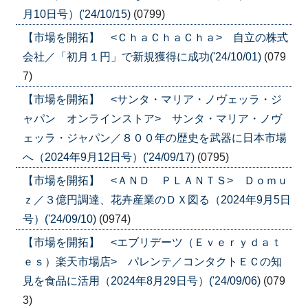
月10日号）('24/10/15)
(0799)
【市場を開拓】 <ＣｈａＣｈａＣｈａ> 自立の株式
会社／「初月１円」で新規獲得に成功('24/10/01)
(079
7)
【市場を開拓】 <サンタ・マリア・ノヴェッラ・ジ
ャパン オンラインストア> サンタ・マリア・ノヴ
ェッラ・ジャパン／８００年の歴史を武器に日本市場
へ（2024年9月12日号）('24/09/17)
(0795)
【市場を開拓】 <ＡＮＤ ＰＬＡＮＴＳ> Ｄｏｍｕ
ｚ／３億円調達、花卉産業のＤＸ図る（2024年9月5日
号）('24/09/10)
(0974)
【市場を開拓】 <エブリデーツ（Ｅｖｅｒｙｄａｔ
ｅｓ）楽天市場店> パレンテ／コンタクトＥＣの知
見を食品に活用（2024年8月29日号）('24/09/06)
(079
3)