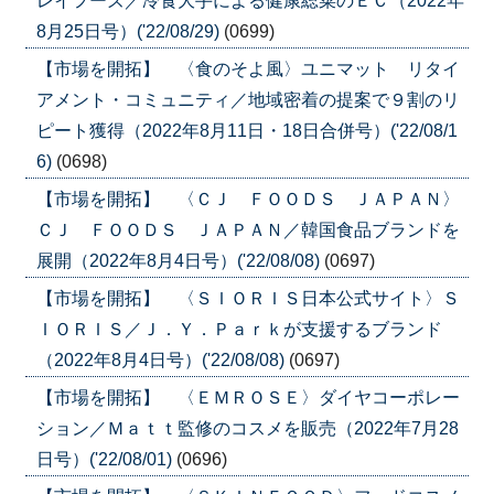
レイフーズ／冷食大手による健康総菜のＥＣ（2022年
8月25日号）('22/08/29)
(0699)
【市場を開拓】 〈食のそよ風〉ユニマット リタイ
アメント・コミュニティ／地域密着の提案で９割のリ
ピート獲得（2022年8月11日・18日合併号）('22/08/1
6)
(0698)
【市場を開拓】 〈ＣＪ ＦＯＯＤＳ ＪＡＰＡＮ〉
ＣＪ ＦＯＯＤＳ ＪＡＰＡＮ／韓国食品ブランドを
展開（2022年8月4日号）('22/08/08)
(0697)
【市場を開拓】 〈ＳＩＯＲＩＳ日本公式サイト〉Ｓ
ＩＯＲＩＳ／Ｊ．Ｙ．Ｐａｒｋが支援するブランド
（2022年8月4日号）('22/08/08)
(0697)
【市場を開拓】 〈ＥＭＲＯＳＥ〉ダイヤコーポレー
ション／Ｍａｔｔ監修のコスメを販売（2022年7月28
日号）('22/08/01)
(0696)