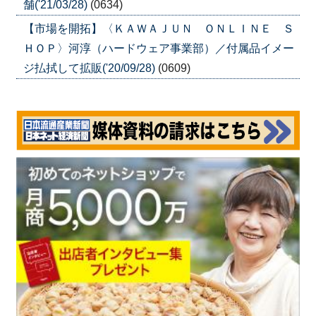
舗('21/03/28)
(0634)
【市場を開拓】〈ＫＡＷＡＪＵＮ ＯＮＬＩＮＥ Ｓ
ＨＯＰ〉河淳（ハードウェア事業部）／付属品イメー
ジ払拭して拡販('20/09/28)
(0609)