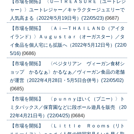
【市場を開拓】 〈Ｕ―ＴＲＥＡＳＵＲＥ（ユートレジ
ャー）〉ユートレジャー／キャラクタージュエリーで
人気高まる（2022年5月19日号）('22/05/23)
(0687)
【市場を開拓】 〈Ａｉ―ＴＨＡＩＬＡＮＤ（アイタ
イランド）〉Ａｕｇｕｓｔａｒ（オーガスター）／タ
イ食品を個人宅にも拡販へ（2022年5月12日号）('22/0
5/16)
(0686)
【市場を開拓】 〈ベジタリアン ヴィーガン食材シ
ョップ かるなぁ〉かるなぁ／ヴィーガン食品の老舗
が運営（2022年4月28日・5月5日合併号）('22/05/02)
(0685)
【市場を開拓】 〈ｐｕｎｎｙほいく（プニー）〉ト
ミタパックス／保育園などに段ボール遊具を販売 （20
22年4月21日号）('22/04/25)
(0684)
【市場を開拓】 〈Ｌｉｔｔｌｅ Ｒｏｏｍｓ（リト