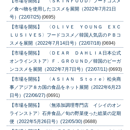
【市場を開拓】 〈ＳＫＩＮＦＯＯＤ〉フードコスメ
／食べ物を使用したコスメを展開（2022年7月21日
号）('22/07/25)
(0695)
【市場を開拓】 〈ＯＬＩＶＥ ＹＯＵＮＧ ＥＸＣ
ＬＵＳＩＶＥＳ〉フードコスメ／韓国人気店のＰＢコ
スメを展開（2022年7月14日号）('22/07/18)
(0694)
【市場を開拓】 〈ＤＥＡＲ ＤＡＨＬＩＡ日本公式
オンラインストア〉Ｆ．ＧＲＯＵＮＤ／韓国のビーガ
ンコスメを展開（2022年7月7日号）('22/07/11)
(0693)
【市場を開拓】 〈ＡＳＩＡＮ Ｓｔｏｒｅ〉松央商
事／アジア８カ国の食品をネット展開（2022年6月23
日号）('22/06/27)
(0691)
【市場を開拓】 〈無添加調理専門店 イシイのオン
ラインストア〉石井食品／旬の野菜使った総菜の定期
便（2022年5月26日号）('22/05/30)
(0688)