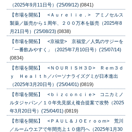
（2025年9月11日号）('25/09/12)
(0841)
【市場を開拓】 <Ａｕｒｅｌｉｅ．> アミノセルス
製薬／販売から１周年、２００万本を販売（2025年8
月21日号）('25/08/23)
(0838)
【市場を開拓】 <京福堂> 京福堂／人気のサジーを
「一番飲みやすく」（2025年7月10日号）('25/07/14)
(0834)
【市場を開拓】 <ＮＯＵＲＩＳＨ３Ｄ> Ｒｅｍ３ｄ
ｙ Ｈｅａｌｔｈ／パーソナライズグミが日本進出
（2025年3月20日号）('25/04/01)
(0819)
【市場を開拓】 <ｂｉｚｃｏｎｃｉｅ> コニカミノ
ルタジャパン／１０年先見据え複合提案で攻勢（2025
年3月20日号）('25/04/01)
(0819)
【市場を開拓】 <ＰＡＵＬ＆ＪＯＥｒｏｏｍ> 荒川
／ルームウエアで年間売上１０億円へ（2025年1月30