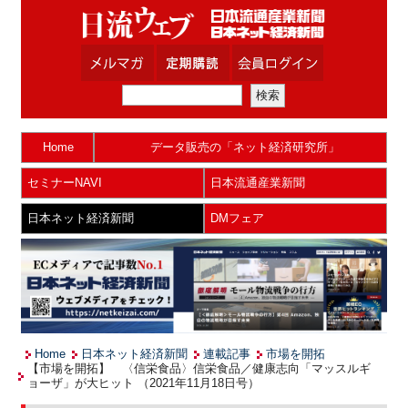
Home
データ販売の「ネット経済研究所」
セミナーNAVI
日本流通産業新聞
日本ネット経済新聞
DMフェア
Home
日本ネット経済新聞
連載記事
市場を開拓
【市場を開拓】 〈信栄食品〉信栄食品／健康志向「マッスルギ
ョーザ」が大ヒット （2021年11月18日号）