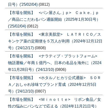
日号）('25/02/04)
(0812)
【市場を開拓】 <パン屋さん.ｊｐ> Ｃａｋｅ.ｊｐ
／商品にこだわるパン通販開始（2025年1月30日号）
('25/02/04)
(0812)
【市場を開拓】 <東京美肌堂> ＬＡＴＲＩＣＯ／ス
キンケア薬の定期便を５万人が利用（2024年12月12日
号）('24/12/17)
(0808)
【市場を開拓】 <ナラティブ・プラットフォーム>
物語運輸／年商１億円へ、日本の名品を海外に（2024
年11月28日号）('24/12/10)
(0806)
【市場を開拓】 <ホタルノヒカリ公式通販> ＳＯＲ
Ａ／おしゃれ珍味でブランド育成（2024年12月5日
号）('24/12/10)
(0807)
【市場を開拓】 <Ｍｉｎｏｔｔｅ> リボン食品／女
性の悩みにパンなどで応える（2024年11月21日号）