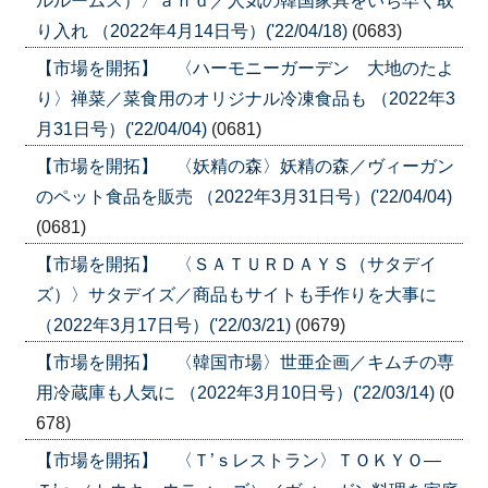
ルルームス）〉ａｎｄ／人気の韓国家具をいち早く取
り入れ （2022年4月14日号）('22/04/18)
(0683)
【市場を開拓】 〈ハーモニーガーデン 大地のたよ
り〉禅菜／菜食用のオリジナル冷凍食品も （2022年3
月31日号）('22/04/04)
(0681)
【市場を開拓】 〈妖精の森〉妖精の森／ヴィーガン
のペット食品を販売 （2022年3月31日号）('22/04/04)
(0681)
【市場を開拓】 〈ＳＡＴＵＲＤＡＹＳ（サタデイ
ズ）〉サタデイズ／商品もサイトも手作りを大事に
（2022年3月17日号）('22/03/21)
(0679)
【市場を開拓】 〈韓国市場〉世亜企画／キムチの専
用冷蔵庫も人気に （2022年3月10日号）('22/03/14)
(0
678)
【市場を開拓】 〈Ｔ’ｓレストラン〉ＴＯＫＹＯ―