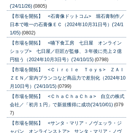
('24/11/26)
(0805)
【市場を開拓】 <石膏像ドットコム> 堀石膏制作／
日本で唯一の石膏像ＥＣ（2024年10月31日号）('24/1
1/05)
(0802)
【市場を開拓】 <嚥下食工房 七日屋 オンライン
ショップ> 七日屋／巨匠が監修、３年後に売上２億
円狙う（2024年10月3日号）('24/10/15)
(0798)
【市場を開拓】 <Ｃｉｒｃｌｅ Ｔｏｙｓ> ＺＡＩ
ＺＥＮ／室内ブランコなど商品力で差別化（2024年10
月10日号）('24/10/15)
(0799)
【市場を開拓】 <ＣｈａＣｈａＣｈａ> 自立の株式
会社／「初月１円」で新規獲得に成功('24/10/01)
(079
7)
【市場を開拓】 <サンタ・マリア・ノヴェッラ・ジ
ャパン オンラインストア> サンタ・マリア・ノヴ