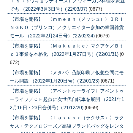
Ｔ’ｓ（トウキョウティーズ）／ヴィーガン料理を家庭
でも （2022年3月3日号）('22/03/07)
(0677)
【市場を開拓】 〈ｍｍｅｓｈ（メッシュ）〉ＢＲＩ
ＮＧＫＯ（ブリンコ）／クリエイター参加の韓国雑貨
モール （2022年2月24日号）('22/02/24)
(0676)
【市場を開拓】 〈Ｍａｋｕａｋｅ〉マクアケ／Ｂｔ
ｏＢ事業を本格化 （2022年1月27日号）('22/01/31)
(0
672)
【市場を開拓】 〈メタパ〉凸版印刷／仮想空間にモ
ール開設 （2022年1月20日号）('22/01/23)
(0671)
【市場を開拓】 〈アベントゥーライフ〉アベントゥ
ーライフ／ＣＦ起点に次世代自転車を展開 （2021年1
2月16日・23日合併号）('21/12/20)
(0669)
【市場を開拓】 〈Ｌａｘｕｓｘ（ラクサス）〉ラク
サス・テクノロジーズ／高級ブランドバッグをレンタ