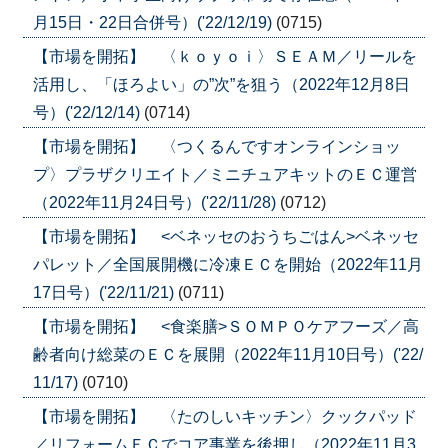
月15日・22日合併号）('22/12/19)
(0715)
【市場を開拓】 〈ｋｏｙｏｉ〉ＳＥＡＭ／リールを
活用し、「ほろよい」の”次”を狙う（2022年12月8日
号）('22/12/14)
(0714)
【市場を開拓】 〈つくるんですオンラインショッ
プ〉プラザクリエイト／ミニチュアキットのＥＣ運営
（2022年11月24日号）('22/11/28)
(0712)
【市場を開拓】 <ベネッセのおうちごはん>ベネッセ
パレット／全国展開機に冷凍ＥＣを開始（2022年11月
17日号）('22/11/21)
(0711)
【市場を開拓】 <食楽膳>ＳＯＭＰＯケアフーズ／高
齢者向け総菜のＥＣを展開（2022年11月10日号）('22/
11/17)
(0710)
【市場を開拓】 〈たのしいキッチン〉クックパッド
／リフォームＥＣでコア事業を後押し（2022年11月3