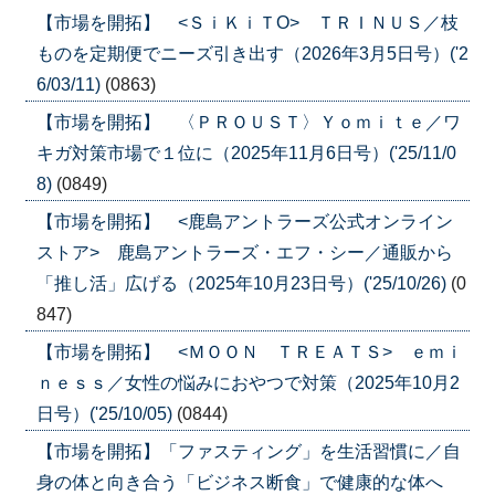
【市場を開拓】 <ＳｉＫｉＴO> ＴＲＩＮＵＳ／枝
ものを定期便でニーズ引き出す（2026年3月5日号）('2
6/03/11)
(0863)
【市場を開拓】 〈ＰＲＯＵＳＴ〉Ｙｏｍｉｔｅ／ワ
キガ対策市場で１位に（2025年11月6日号）('25/11/0
8)
(0849)
【市場を開拓】 <鹿島アントラーズ公式オンライン
ストア> 鹿島アントラーズ・エフ・シー／通販から
「推し活」広げる（2025年10月23日号）('25/10/26)
(0
847)
【市場を開拓】 <ＭＯＯＮ ＴＲＥＡＴＳ> ｅｍｉ
ｎｅｓｓ／女性の悩みにおやつで対策（2025年10月2
日号）('25/10/05)
(0844)
【市場を開拓】「ファスティング」を生活習慣に／自
身の体と向き合う「ビジネス断食」で健康的な体へ