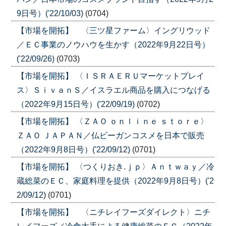
9日号）('22/10/03)
(0704)
【市場を開拓】 〈三ツ星ファーム〉イングリウッド
／ＥＣ事業のノウハウを生かす（2022年9月22日号）
('22/09/26)
(0703)
【市場を開拓】 〈ＩＳＲＡＥＲＵマーケットプレイ
ス〉ＳｉｖａｎＳ／イスラエル商品を購入につなげる
（2022年9月15日号）('22/09/19)
(0702)
【市場を開拓】 〈ＺＡＯ ｏｎｌｉｎｅ ｓｔｏｒｅ〉
ＺＡＯ ＪＡＰＡＮ／仏ビーガンコスメを日本で販売
（2022年9月8日号）('22/09/12)
(0701)
【市場を開拓】 〈つくりおき.ｊｐ〉Ａｎｔｗａｙ／冷
蔵総菜のＥＣ、家庭料理を提供（2022年9月8日号）('2
2/09/12)
(0701)
【市場を開拓】 〈ニチレイフーズダイレクト〉ニチ