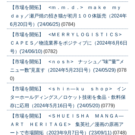
【市場を開拓】 <ｍ．ｍ．ｄ．> ｍａｋｅ ｍｙ
ｄａｙ／瀬戸焼の招き猫が初月１００体販売（2024年
6月20日号）('24/06/25)
(0784)
【市場を開拓】 <ＭＥＲＲＹＬＯＧＩＳＴＩＣＳ>
ＣＡＰＥＳ／物流業界をポジティブに（2024年6月6日
号）('24/06/10)
(0782)
【市場を開拓】 <ｎｏｓｈ> ナッシュ／”味””量””メ
ニュー数”見直す（2024年5月23日号）('24/05/29)
(078
0)
【市場を開拓】 <ｓｈｉｎ―ｋｕ ｓｈｏｐ> イン
ターホールディングス／ロケット技術を食品・飲料保
存に応用（2024年5月16日号）('24/05/20)
(0779)
【市場を開拓】 <ＳＨＵＥＩＳＨＡ ＭＡＮＧＡ―
ＡＲＴ ＨＥＲＩＴＡＧＥ> 集英社／漫画の原画ア
ートで市場開拓（2023年9月7日号）('23/09/11)
(0748)