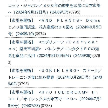
ェッラ・ジャパン／８００年の歴史を武器に日本市場
へ（2024年9月12日号）('24/09/17)
(0795)
【市場を開拓】 <ＡＮＤ ＰＬＡＮＴＳ> Ｄｏｍｕ
ｚ／３億円調達、花卉産業のＤＸ図る（2024年9月5日
号）('24/09/10)
(0974)
【市場を開拓】 <エブリデーツ（Ｅｖｅｒｙｄａｔ
ｅｓ）楽天市場店> パレンテ／コンタクトＥＣの知
見を食品に活用（2024年8月29日号）('24/09/06)
(079
3)
【市場を開拓】 <ＵＯＫＩＮ ＬＡＢＯ> ストーク／
トレーニング食に魚を提案（2024年8月29日号）('24/0
9/02)
(0793)
【市場を開拓】 <ＨｉＯ ＩＣＥ ＣＲＥＡＭ> Ｈｉ
ＯＬＩ／オイシックスの傘下でＩＰＯへ（2024年7月1
8日号）('24/07/23)
(0788)