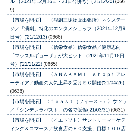
ル （2021年12月16日・23日合併号）('21/12/20)
(066
9)
【市場を開拓】 〈観劇三昧物販出張所〉ネクステー
ジ／「演劇」特化のエンタメショップ（2021年12月9
日号）('21/12/13)
(0668)
【市場を開拓】 〈信栄食品〉信栄食品／健康志向
「マッスルギョーザ」が大ヒット （2021年11月18日
号）('21/11/22)
(0665)
【市場を開拓】 〈ＡＮＡＫＡＭＩ ｓｈｏｐ〉アレ
ーティア／動画の人気上昇を受けＥＣ開始('21/04/26)
(0638)
【市場を開拓】 〈ｆｅａｓｔ（フィースト）〉ウツワ
／「シンデレラバスト」の名で販促('21/03/31)
(0631)
【市場を開拓】 〈イエトソト〉サントリーマーケテ
ィング＆コマース／飲食店のＥＣ支援、目標１００店