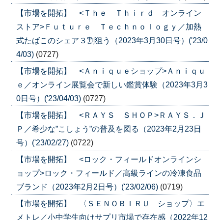
【市場を開拓】 <Ｔｈｅ Ｔｈｉｒｄ オンライン
ストア>Ｆｕｔｕｒｅ Ｔｅｃｈｎｏｌｏｇｙ／加熱
式たばこのシェア３割狙う（2023年3月30日号）('23/0
4/03)
(0727)
【市場を開拓】 <Ａｎｉｑｕｅショップ>Ａｎｉｑｕ
ｅ／オンライン展覧会で新しい鑑賞体験（2023年3月3
0日号）('23/04/03)
(0727)
【市場を開拓】 <ＲＡＹＳ ＳＨＯＰ>ＲＡＹＳ．Ｊ
Ｐ／希少な”こしょう”の普及を図る（2023年2月23日
号）('23/02/27)
(0722)
【市場を開拓】 <ロック・フィールドオンラインシ
ョップ>ロック・フィールド／高級ラインの冷凍食品
ブランド（2023年2月2日号）('23/02/06)
(0719)
【市場を開拓】 〈ＳＥＮＯＢＩＲＵ ショップ〉エ
メトレ／小中学生向けサプリ市場で存在感（2022年12