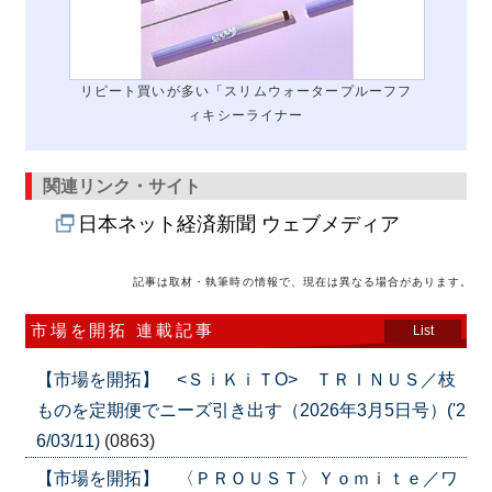
リピート買いが多い「スリムウォータープルーフフ
ィキシーライナー
関連リンク・サイト
日本ネット経済新聞 ウェブメディア
記事は取材・執筆時の情報で、現在は異なる場合があります。
市場を開拓 連載記事
List
【市場を開拓】 <ＳｉＫｉＴO> ＴＲＩＮＵＳ／枝
ものを定期便でニーズ引き出す（2026年3月5日号）('2
6/03/11)
(0863)
【市場を開拓】 〈ＰＲＯＵＳＴ〉Ｙｏｍｉｔｅ／ワ