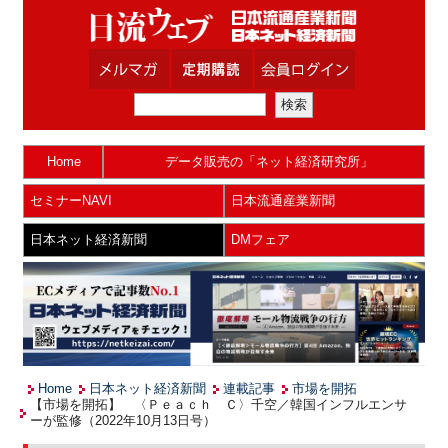
Home
データ販売の「ネット経済研究所」
セミナーNAVI
日本流通産業新聞
日本ネット経済新聞
DMフェア
Home
日本ネット経済新聞
連載記事
市場を開拓
【市場を開拓】 〈Ｐｅａｃｈ Ｃ〉千空／韓国インフルエンサ
ーが監修（2022年10月13日号）