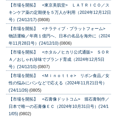
【市場を開拓】 <東京美肌堂> ＬＡＴＲＩＣＯ／ス
キンケア薬の定期便を５万人が利用（2024年12月12日
号）('24/12/17)
(0808)
【市場を開拓】 <ナラティブ・プラットフォーム>
物語運輸／年商１億円へ、日本の名品を海外に（2024
年11月28日号）('24/12/10)
(0806)
【市場を開拓】 <ホタルノヒカリ公式通販> ＳＯＲ
Ａ／おしゃれ珍味でブランド育成（2024年12月5日
号）('24/12/10)
(0807)
【市場を開拓】 <Ｍｉｎｏｔｔｅ> リボン食品／女
性の悩みにパンなどで応える（2024年11月21日号）
('24/11/26)
(0805)
【市場を開拓】 <石膏像ドットコム> 堀石膏制作／
日本で唯一の石膏像ＥＣ（2024年10月31日号）('24/1
1/05)
(0802)