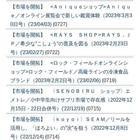
【市場を開拓】 <Ａｎｉｑｕｅショップ>Ａｎｉｑｕ
ｅ／オンライン展覧会で新しい鑑賞体験（2023年3月3
0日号）('23/04/03)
(0727)
【市場を開拓】 <ＲＡＹＳ ＳＨＯＰ>ＲＡＹＳ．Ｊ
Ｐ／希少な”こしょう”の普及を図る（2023年2月23日
号）('23/02/27)
(0722)
【市場を開拓】 <ロック・フィールドオンラインシ
ョップ>ロック・フィールド／高級ラインの冷凍食品
ブランド（2023年2月2日号）('23/02/06)
(0719)
【市場を開拓】 〈ＳＥＮＯＢＩＲＵ ショップ〉エ
メトレ／小中学生向けサプリ市場で存在感（2022年12
月15日・22日合併号）('22/12/19)
(0715)
【市場を開拓】 〈ｋｏｙｏｉ〉ＳＥＡＭ／リールを
活用し、「ほろよい」の”次”を狙う（2022年12月8日
号）('22/12/14)
(0714)