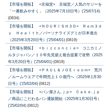
【市場を開拓】 <京福堂> 京福堂／人気のサジーを
「一番飲みやすく」（2025年7月10日号）('25/07/14)
(0834)
【市場を開拓】 <ＮＯＵＲＩＳＨ３Ｄ> Ｒｅｍ３ｄ
ｙ Ｈｅａｌｔｈ／パーソナライズグミが日本進出
（2025年3月20日号）('25/04/01)
(0819)
【市場を開拓】 <ｂｉｚｃｏｎｃｉｅ> コニカミノ
ルタジャパン／１０年先見据え複合提案で攻勢（2025
年3月20日号）('25/04/01)
(0819)
【市場を開拓】 <ＰＡＵＬ＆ＪＯＥｒｏｏｍ> 荒川
／ルームウエアで年間売上１０億円へ（2025年1月30
日号）('25/02/04)
(0812)
【市場を開拓】 <パン屋さん.ｊｐ> Ｃａｋｅ.ｊｐ
／商品にこだわるパン通販開始（2025年1月30日号）
('25/02/04)
(0812)