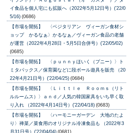
イ食品を個人宅にも拡販へ（2022年5月12日号）('22/0
5/16)
(0686)
【市場を開拓】 〈ベジタリアン ヴィーガン食材シ
ョップ かるなぁ〉かるなぁ／ヴィーガン食品の老舗
が運営（2022年4月28日・5月5日合併号）('22/05/02)
(0685)
【市場を開拓】 〈ｐｕｎｎｙほいく（プニー）〉ト
ミタパックス／保育園などに段ボール遊具を販売 （20
22年4月21日号）('22/04/25)
(0684)
【市場を開拓】 〈Ｌｉｔｔｌｅ Ｒｏｏｍｓ（リト
ルルームス）〉ａｎｄ／人気の韓国家具をいち早く取
り入れ （2022年4月14日号）('22/04/18)
(0683)
【市場を開拓】 〈ハーモニーガーデン 大地のたよ
り〉禅菜／菜食用のオリジナル冷凍食品も （2022年3
月31日号）('22/04/04)
(0681)