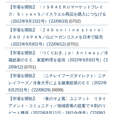
【市場を開拓】 〈ＩＳＲＡＥＲＵマーケットプレイ
ス〉ＳｉｖａｎＳ／イスラエル商品を購入につなげる
（2022年9月15日号）('22/09/19)
(0702)
【市場を開拓】 〈ＺＡＯ ｏｎｌｉｎｅ ｓｔｏｒｅ〉
ＺＡＯ ＪＡＰＡＮ／仏ビーガンコスメを日本で販売
（2022年9月8日号）('22/09/12)
(0701)
【市場を開拓】 〈つくりおき.ｊｐ〉Ａｎｔｗａｙ／冷
蔵総菜のＥＣ、家庭料理を提供（2022年9月8日号）('2
2/09/12)
(0701)
【市場を開拓】 〈ニチレイフーズダイレクト〉ニチ
レイフーズ／冷食大手による健康総菜のＥＣ（2022年
8月25日号）('22/08/29)
(0699)
【市場を開拓】 〈食のそよ風〉ユニマット リタイ
アメント・コミュニティ／地域密着の提案で９割のリ
ピート獲得（2022年8月11日・18日合併号）('22/08/1