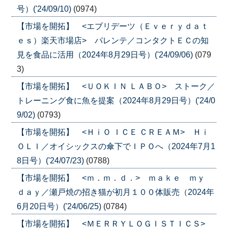
号）('24/09/10)
(0974)
【市場を開拓】 <エブリデーツ（Ｅｖｅｒｙｄａｔ
ｅｓ）楽天市場店> パレンテ／コンタクトＥＣの知
見を食品に活用（2024年8月29日号）('24/09/06)
(079
3)
【市場を開拓】 <ＵＯＫＩＮ ＬＡＢＯ> ストーク／
トレーニング食に魚を提案（2024年8月29日号）('24/0
9/02)
(0793)
【市場を開拓】 <ＨｉＯ ＩＣＥ ＣＲＥＡＭ> Ｈｉ
ＯＬＩ／オイシックスの傘下でＩＰＯへ（2024年7月1
8日号）('24/07/23)
(0788)
【市場を開拓】 <ｍ．ｍ．ｄ．> ｍａｋｅ ｍｙ
ｄａｙ／瀬戸焼の招き猫が初月１００体販売（2024年
6月20日号）('24/06/25)
(0784)
【市場を開拓】 <ＭＥＲＲＹＬＯＧＩＳＴＩＣＳ>