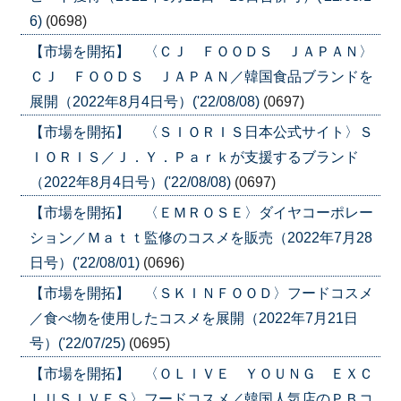
6)
(0698)
【市場を開拓】 〈ＣＪ ＦＯＯＤＳ ＪＡＰＡＮ〉
ＣＪ ＦＯＯＤＳ ＪＡＰＡＮ／韓国食品ブランドを
展開（2022年8月4日号）('22/08/08)
(0697)
【市場を開拓】 〈ＳＩＯＲＩＳ日本公式サイト〉Ｓ
ＩＯＲＩＳ／Ｊ．Ｙ．Ｐａｒｋが支援するブランド
（2022年8月4日号）('22/08/08)
(0697)
【市場を開拓】 〈ＥＭＲＯＳＥ〉ダイヤコーポレー
ション／Ｍａｔｔ監修のコスメを販売（2022年7月28
日号）('22/08/01)
(0696)
【市場を開拓】 〈ＳＫＩＮＦＯＯＤ〉フードコスメ
／食べ物を使用したコスメを展開（2022年7月21日
号）('22/07/25)
(0695)
【市場を開拓】 〈ＯＬＩＶＥ ＹＯＵＮＧ ＥＸＣ
ＬＵＳＩＶＥＳ〉フードコスメ／韓国人気店のＰＢコ