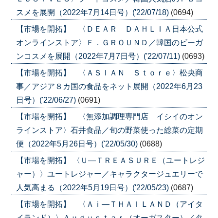
スメを展開（2022年7月14日号）('22/07/18)
(0694)
【市場を開拓】 〈ＤＥＡＲ ＤＡＨＬＩＡ日本公式
オンラインストア〉Ｆ．ＧＲＯＵＮＤ／韓国のビーガ
ンコスメを展開（2022年7月7日号）('22/07/11)
(0693)
【市場を開拓】 〈ＡＳＩＡＮ Ｓｔｏｒｅ〉松央商
事／アジア８カ国の食品をネット展開（2022年6月23
日号）('22/06/27)
(0691)
【市場を開拓】 〈無添加調理専門店 イシイのオン
ラインストア〉石井食品／旬の野菜使った総菜の定期
便（2022年5月26日号）('22/05/30)
(0688)
【市場を開拓】 〈Ｕ―ＴＲＥＡＳＵＲＥ（ユートレジ
ャー）〉ユートレジャー／キャラクタージュエリーで
人気高まる（2022年5月19日号）('22/05/23)
(0687)
【市場を開拓】 〈Ａｉ―ＴＨＡＩＬＡＮＤ（アイタ
イランド）〉Ａｕｇｕｓｔａｒ（オーガスター）／タ