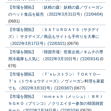
【市場を開拓】 〈妖精の森〉妖精の森／ヴィーガン
のペット食品を販売 （2022年3月31日号）('22/04/04)
(0681)
【市場を開拓】 〈ＳＡＴＵＲＤＡＹＳ（サタデイ
ズ）〉サタデイズ／商品もサイトも手作りを大事に
（2022年3月17日号）('22/03/21)
(0679)
【市場を開拓】 〈韓国市場〉世亜企画／キムチの専
用冷蔵庫も人気に （2022年3月10日号）('22/03/14)
(0
678)
【市場を開拓】 〈Ｔ’ｓレストラン〉ＴＯＫＹＯ―
Ｔ’ｓ（トウキョウティーズ）／ヴィーガン料理を家庭
でも （2022年3月3日号）('22/03/07)
(0677)
【市場を開拓】 〈ｍｍｅｓｈ（メッシュ）〉ＢＲＩ
ＮＧＫＯ（ブリンコ）／クリエイター参加の韓国雑貨
モール （2022年2月24日号）('22/02/24)
(0676)