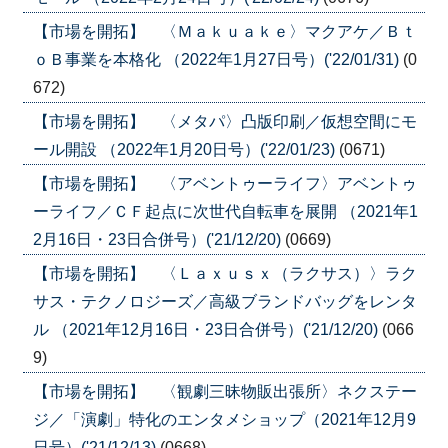
【市場を開拓】 〈Ｍａｋｕａｋｅ〉マクアケ／Ｂｔ
ｏＢ事業を本格化 （2022年1月27日号）('22/01/31)
(0
672)
【市場を開拓】 〈メタパ〉凸版印刷／仮想空間にモ
ール開設 （2022年1月20日号）('22/01/23)
(0671)
【市場を開拓】 〈アベントゥーライフ〉アベントゥ
ーライフ／ＣＦ起点に次世代自転車を展開 （2021年1
2月16日・23日合併号）('21/12/20)
(0669)
【市場を開拓】 〈Ｌａｘｕｓｘ（ラクサス）〉ラク
サス・テクノロジーズ／高級ブランドバッグをレンタ
ル （2021年12月16日・23日合併号）('21/12/20)
(066
9)
【市場を開拓】 〈観劇三昧物販出張所〉ネクステー
ジ／「演劇」特化のエンタメショップ（2021年12月9
日号）('21/12/13)
(0668)