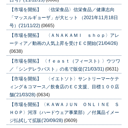
【市場を開拓】 〈信栄食品〉信栄食品／健康志向
「マッスルギョーザ」が大ヒット （2021年11月18日
号）('21/11/22)
(0665)
【市場を開拓】 〈ＡＮＡＫＡＭＩ ｓｈｏｐ〉アレ
ーティア／動画の人気上昇を受けＥＣ開始('21/04/26)
(0638)
【市場を開拓】 〈ｆｅａｓｔ（フィースト）〉ウツワ
／「シンデレラバスト」の名で販促('21/03/31)
(0631)
【市場を開拓】 〈イエトソト〉サントリーマーケテ
ィング＆コマース／飲食店のＥＣ支援、目標１００店
舗('21/03/28)
(0634)
【市場を開拓】〈ＫＡＷＡＪＵＮ ＯＮＬＩＮＥ Ｓ
ＨＯＰ〉河淳（ハードウェア事業部）／付属品イメー
ジ払拭して拡販('20/09/28)
(0609)