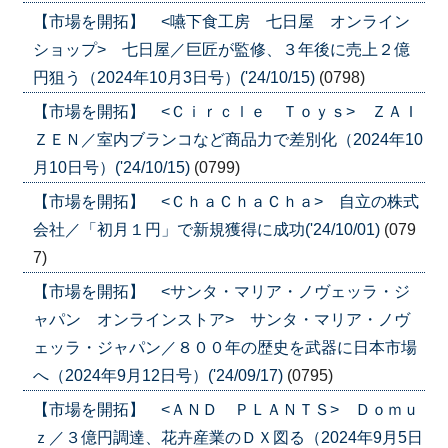
【市場を開拓】 <嚥下食工房 七日屋 オンライン
ショップ> 七日屋／巨匠が監修、３年後に売上２億
円狙う（2024年10月3日号）('24/10/15)
(0798)
【市場を開拓】 <Ｃｉｒｃｌｅ Ｔｏｙｓ> ＺＡＩ
ＺＥＮ／室内ブランコなど商品力で差別化（2024年10
月10日号）('24/10/15)
(0799)
【市場を開拓】 <ＣｈａＣｈａＣｈａ> 自立の株式
会社／「初月１円」で新規獲得に成功('24/10/01)
(079
7)
【市場を開拓】 <サンタ・マリア・ノヴェッラ・ジ
ャパン オンラインストア> サンタ・マリア・ノヴ
ェッラ・ジャパン／８００年の歴史を武器に日本市場
へ（2024年9月12日号）('24/09/17)
(0795)
【市場を開拓】 <ＡＮＤ ＰＬＡＮＴＳ> Ｄｏｍｕ
ｚ／３億円調達、花卉産業のＤＸ図る（2024年9月5日