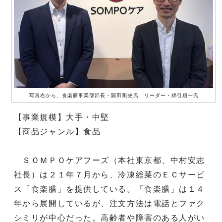
写真右から、食楽膳事業部部長・開田剛史氏、リーダー・綿引順一氏
【事業規模】大手・中堅
【商品ジャンル】食品
ＳＯＭＰＯケアフーズ（本社東京都、中村安志
社長）は２１年７月から、冷凍総菜のＥＣサービ
ス「食楽膳」を提供している。「食楽膳」は１４
年から展開しているが、注文方法は電話とファク
シミリが中心だった。高齢者や障害のある人がい