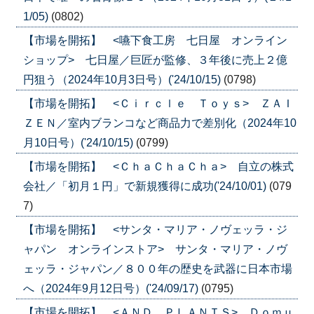
1/05)
(0802)
【市場を開拓】 <嚥下食工房 七日屋 オンライン
ショップ> 七日屋／巨匠が監修、３年後に売上２億
円狙う（2024年10月3日号）('24/10/15)
(0798)
【市場を開拓】 <Ｃｉｒｃｌｅ Ｔｏｙｓ> ＺＡＩ
ＺＥＮ／室内ブランコなど商品力で差別化（2024年10
月10日号）('24/10/15)
(0799)
【市場を開拓】 <ＣｈａＣｈａＣｈａ> 自立の株式
会社／「初月１円」で新規獲得に成功('24/10/01)
(079
7)
【市場を開拓】 <サンタ・マリア・ノヴェッラ・ジ
ャパン オンラインストア> サンタ・マリア・ノヴ
ェッラ・ジャパン／８００年の歴史を武器に日本市場
へ（2024年9月12日号）('24/09/17)
(0795)
【市場を開拓】 <ＡＮＤ ＰＬＡＮＴＳ> Ｄｏｍｕ