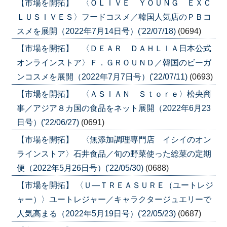
【市場を開拓】 〈ＯＬＩＶＥ ＹＯＵＮＧ ＥＸＣ
ＬＵＳＩＶＥＳ〉フードコスメ／韓国人気店のＰＢコ
スメを展開（2022年7月14日号）('22/07/18)
(0694)
【市場を開拓】 〈ＤＥＡＲ ＤＡＨＬＩＡ日本公式
オンラインストア〉Ｆ．ＧＲＯＵＮＤ／韓国のビーガ
ンコスメを展開（2022年7月7日号）('22/07/11)
(0693)
【市場を開拓】 〈ＡＳＩＡＮ Ｓｔｏｒｅ〉松央商
事／アジア８カ国の食品をネット展開（2022年6月23
日号）('22/06/27)
(0691)
【市場を開拓】 〈無添加調理専門店 イシイのオン
ラインストア〉石井食品／旬の野菜使った総菜の定期
便（2022年5月26日号）('22/05/30)
(0688)
【市場を開拓】 〈Ｕ―ＴＲＥＡＳＵＲＥ（ユートレジ
ャー）〉ユートレジャー／キャラクタージュエリーで
人気高まる（2022年5月19日号）('22/05/23)
(0687)