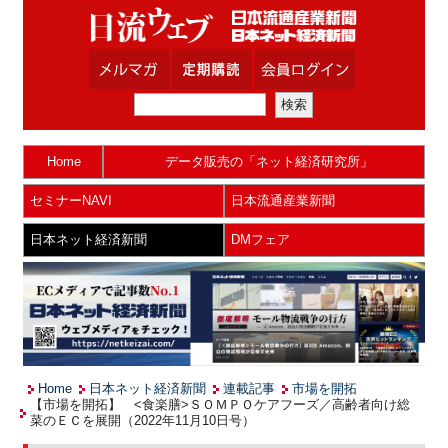
Home
データ販売の「ネット経済研究所」
セミナーNAVI
日本流通産業新聞
日本ネット経済新聞
DMフェア
Home
日本ネット経済新聞
連載記事
市場を開拓
【市場を開拓】 <食楽膳>ＳＯＭＰＯケアフーズ／高齢者向け総
菜のＥＣを展開（2022年11月10日号）