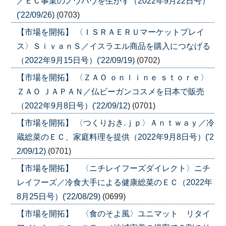
／ＥＣ事業のノウハウを生かす（2022年9月22日号）
('22/09/26)
(0703)
【市場を開拓】 〈ＩＳＲＡＥＲＵマーケットプレイ
ス〉ＳｉｖａｎＳ／イスラエル商品を購入につなげる
（2022年9月15日号）('22/09/19)
(0702)
【市場を開拓】 〈ＺＡＯ ｏｎｌｉｎｅ ｓｔｏｒｅ〉
ＺＡＯ ＪＡＰＡＮ／仏ビーガンコスメを日本で販売
（2022年9月8日号）('22/09/12)
(0701)
【市場を開拓】 〈つくりおき.ｊｐ〉Ａｎｔｗａｙ／冷
蔵総菜のＥＣ、家庭料理を提供（2022年9月8日号）('2
2/09/12)
(0701)
【市場を開拓】 〈ニチレイフーズダイレクト〉ニチ
レイフーズ／冷食大手による健康総菜のＥＣ（2022年
8月25日号）('22/08/29)
(0699)
【市場を開拓】 〈食のそよ風〉ユニマット リタイ