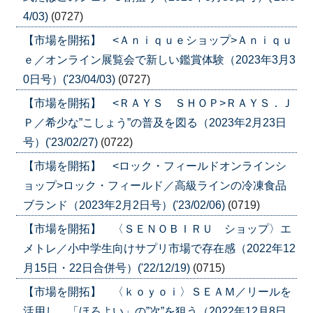
4/03)
(0727)
【市場を開拓】 <Ａｎｉｑｕｅショップ>Ａｎｉｑｕ
ｅ／オンライン展覧会で新しい鑑賞体験（2023年3月3
0日号）('23/04/03)
(0727)
【市場を開拓】 <ＲＡＹＳ ＳＨＯＰ>ＲＡＹＳ．Ｊ
Ｐ／希少な”こしょう”の普及を図る（2023年2月23日
号）('23/02/27)
(0722)
【市場を開拓】 <ロック・フィールドオンラインシ
ョップ>ロック・フィールド／高級ラインの冷凍食品
ブランド（2023年2月2日号）('23/02/06)
(0719)
【市場を開拓】 〈ＳＥＮＯＢＩＲＵ ショップ〉エ
メトレ／小中学生向けサプリ市場で存在感（2022年12
月15日・22日合併号）('22/12/19)
(0715)
【市場を開拓】 〈ｋｏｙｏｉ〉ＳＥＡＭ／リールを
活用し、「ほろよい」の”次”を狙う（2022年12月8日