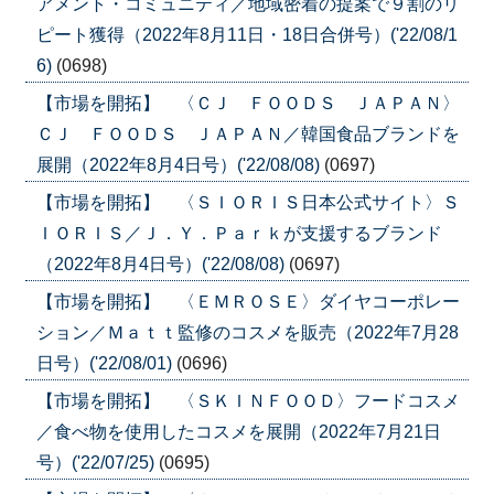
アメント・コミュニティ／地域密着の提案で９割のリ
ピート獲得（2022年8月11日・18日合併号）('22/08/1
6)
(0698)
【市場を開拓】 〈ＣＪ ＦＯＯＤＳ ＪＡＰＡＮ〉
ＣＪ ＦＯＯＤＳ ＪＡＰＡＮ／韓国食品ブランドを
展開（2022年8月4日号）('22/08/08)
(0697)
【市場を開拓】 〈ＳＩＯＲＩＳ日本公式サイト〉Ｓ
ＩＯＲＩＳ／Ｊ．Ｙ．Ｐａｒｋが支援するブランド
（2022年8月4日号）('22/08/08)
(0697)
【市場を開拓】 〈ＥＭＲＯＳＥ〉ダイヤコーポレー
ション／Ｍａｔｔ監修のコスメを販売（2022年7月28
日号）('22/08/01)
(0696)
【市場を開拓】 〈ＳＫＩＮＦＯＯＤ〉フードコスメ
／食べ物を使用したコスメを展開（2022年7月21日
号）('22/07/25)
(0695)