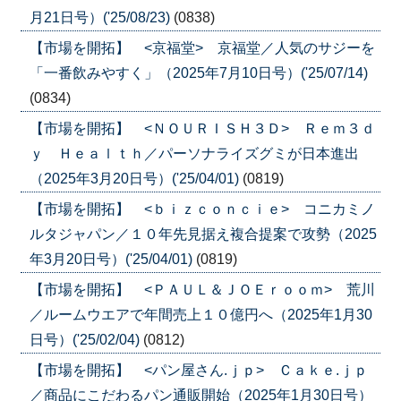
月21日号）('25/08/23)
(0838)
【市場を開拓】 <京福堂> 京福堂／人気のサジーを
「一番飲みやすく」（2025年7月10日号）('25/07/14)
(0834)
【市場を開拓】 <ＮＯＵＲＩＳＨ３Ｄ> Ｒｅｍ３ｄ
ｙ Ｈｅａｌｔｈ／パーソナライズグミが日本進出
（2025年3月20日号）('25/04/01)
(0819)
【市場を開拓】 <ｂｉｚｃｏｎｃｉｅ> コニカミノ
ルタジャパン／１０年先見据え複合提案で攻勢（2025
年3月20日号）('25/04/01)
(0819)
【市場を開拓】 <ＰＡＵＬ＆ＪＯＥｒｏｏｍ> 荒川
／ルームウエアで年間売上１０億円へ（2025年1月30
日号）('25/02/04)
(0812)
【市場を開拓】 <パン屋さん.ｊｐ> Ｃａｋｅ.ｊｐ
／商品にこだわるパン通販開始（2025年1月30日号）