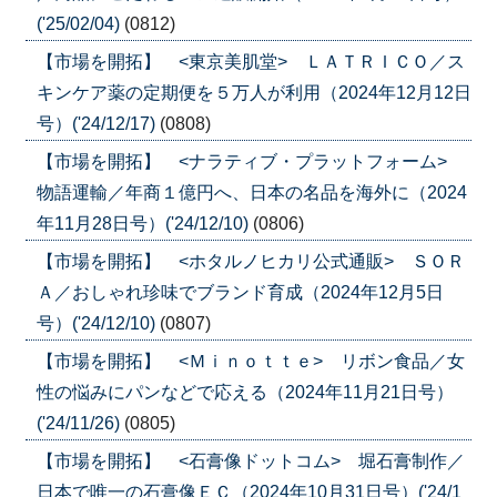
('25/02/04)
(0812)
【市場を開拓】 <東京美肌堂> ＬＡＴＲＩＣＯ／ス
キンケア薬の定期便を５万人が利用（2024年12月12日
号）('24/12/17)
(0808)
【市場を開拓】 <ナラティブ・プラットフォーム>
物語運輸／年商１億円へ、日本の名品を海外に（2024
年11月28日号）('24/12/10)
(0806)
【市場を開拓】 <ホタルノヒカリ公式通販> ＳＯＲ
Ａ／おしゃれ珍味でブランド育成（2024年12月5日
号）('24/12/10)
(0807)
【市場を開拓】 <Ｍｉｎｏｔｔｅ> リボン食品／女
性の悩みにパンなどで応える（2024年11月21日号）
('24/11/26)
(0805)
【市場を開拓】 <石膏像ドットコム> 堀石膏制作／
日本で唯一の石膏像ＥＣ（2024年10月31日号）('24/1