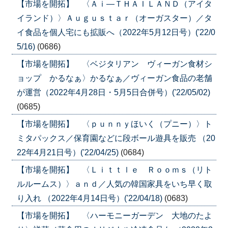
【市場を開拓】 〈Ａｉ―ＴＨＡＩＬＡＮＤ（アイタ
イランド）〉Ａｕｇｕｓｔａｒ（オーガスター）／タ
イ食品を個人宅にも拡販へ（2022年5月12日号）('22/0
5/16)
(0686)
【市場を開拓】 〈ベジタリアン ヴィーガン食材シ
ョップ かるなぁ〉かるなぁ／ヴィーガン食品の老舗
が運営（2022年4月28日・5月5日合併号）('22/05/02)
(0685)
【市場を開拓】 〈ｐｕｎｎｙほいく（プニー）〉ト
ミタパックス／保育園などに段ボール遊具を販売 （20
22年4月21日号）('22/04/25)
(0684)
【市場を開拓】 〈Ｌｉｔｔｌｅ Ｒｏｏｍｓ（リト
ルルームス）〉ａｎｄ／人気の韓国家具をいち早く取
り入れ （2022年4月14日号）('22/04/18)
(0683)
【市場を開拓】 〈ハーモニーガーデン 大地のたよ