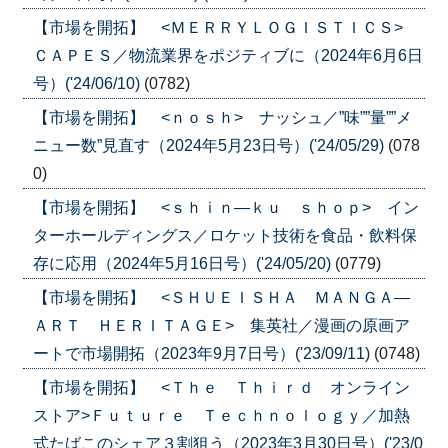
【市場を開拓】 <ＭＥＲＲＹＬＯＧＩＳＴＩＣＳ>
ＣＡＰＥＳ／物流業界をポジティブに（2024年6月6日
号）('24/06/10)
(0782)
【市場を開拓】 <ｎｏｓｈ> ナッシュ／”味””量””メ
ニュー数”見直す（2024年5月23日号）('24/05/29)
(078
0)
【市場を開拓】 <ｓｈｉｎ―ｋｕ ｓｈｏｐ> イン
ターホールディングス／ロケット技術を食品・飲料保
存に応用（2024年5月16日号）('24/05/20)
(0779)
【市場を開拓】 <ＳＨＵＥＩＳＨＡ ＭＡＮＧＡ―
ＡＲＴ ＨＥＲＩＴＡＧＥ> 集英社／漫画の原画ア
ートで市場開拓（2023年9月7日号）('23/09/11)
(0748)
【市場を開拓】 <Ｔｈｅ Ｔｈｉｒｄ オンライン
ストア>Ｆｕｔｕｒｅ Ｔｅｃｈｎｏｌｏｇｙ／加熱
式たばこのシェア３割狙う（2023年3月30日号）('23/0