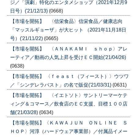
ジ／「演劇」特化のエンタメショップ（2021年12月9
日号）('21/12/13)
(0668)
【市場を開拓】 〈信栄食品〉信栄食品／健康志向
「マッスルギョーザ」が大ヒット （2021年11月18日
号）('21/11/22)
(0665)
【市場を開拓】 〈ＡＮＡＫＡＭＩ ｓｈｏｐ〉アレ
ーティア／動画の人気上昇を受けＥＣ開始('21/04/26)
(0638)
【市場を開拓】 〈ｆｅａｓｔ（フィースト）〉ウツワ
／「シンデレラバスト」の名で販促('21/03/31)
(0631)
【市場を開拓】 〈イエトソト〉サントリーマーケテ
ィング＆コマース／飲食店のＥＣ支援、目標１００店
舗('21/03/28)
(0634)
【市場を開拓】〈ＫＡＷＡＪＵＮ ＯＮＬＩＮＥ Ｓ
ＨＯＰ〉河淳（ハードウェア事業部）／付属品イメー