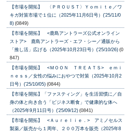
【市場を開拓】 〈ＰＲＯＵＳＴ〉Ｙｏｍｉｔｅ／ワ
キガ対策市場で１位に（2025年11月6日号）('25/11/0
8)
(0849)
【市場を開拓】 <鹿島アントラーズ公式オンライン
ストア> 鹿島アントラーズ・エフ・シー／通販から
「推し活」広げる（2025年10月23日号）('25/10/26)
(0
847)
【市場を開拓】 <ＭＯＯＮ ＴＲＥＡＴＳ> ｅｍｉ
ｎｅｓｓ／女性の悩みにおやつで対策（2025年10月2
日号）('25/10/05)
(0844)
【市場を開拓】「ファスティング」を生活習慣に／自
身の体と向き合う「ビジネス断食」で健康的な体へ
（2025年9月11日号）('25/09/12)
(0841)
【市場を開拓】 <Ａｕｒｅｌｉｅ．> アミノセルス
製薬／販売から１周年、２００万本を販売（2025年8