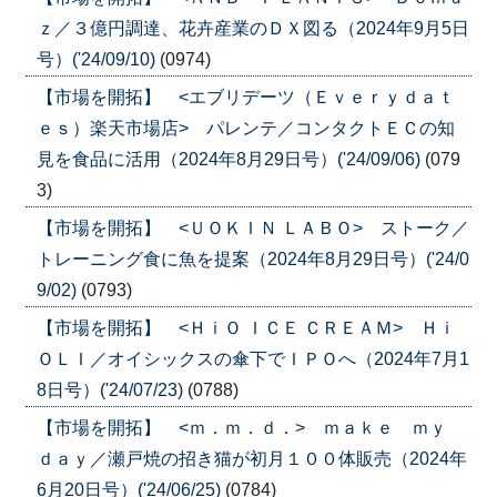
ｚ／３億円調達、花卉産業のＤＸ図る（2024年9月5日
号）('24/09/10)
(0974)
【市場を開拓】 <エブリデーツ（Ｅｖｅｒｙｄａｔ
ｅｓ）楽天市場店> パレンテ／コンタクトＥＣの知
見を食品に活用（2024年8月29日号）('24/09/06)
(079
3)
【市場を開拓】 <ＵＯＫＩＮ ＬＡＢＯ> ストーク／
トレーニング食に魚を提案（2024年8月29日号）('24/0
9/02)
(0793)
【市場を開拓】 <ＨｉＯ ＩＣＥ ＣＲＥＡＭ> Ｈｉ
ＯＬＩ／オイシックスの傘下でＩＰＯへ（2024年7月1
8日号）('24/07/23)
(0788)
【市場を開拓】 <ｍ．ｍ．ｄ．> ｍａｋｅ ｍｙ
ｄａｙ／瀬戸焼の招き猫が初月１００体販売（2024年
6月20日号）('24/06/25)
(0784)