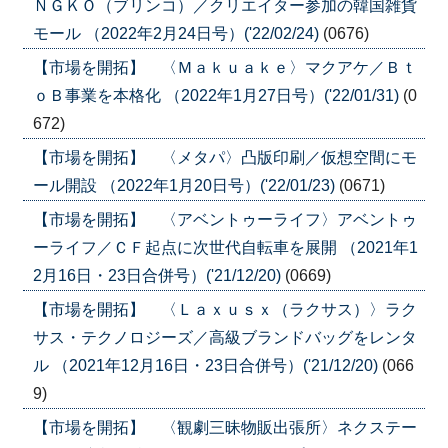
ＮＧＫＯ（ブリンコ）／クリエイター参加の韓国雑貨
モール （2022年2月24日号）('22/02/24)
(0676)
【市場を開拓】 〈Ｍａｋｕａｋｅ〉マクアケ／Ｂｔ
ｏＢ事業を本格化 （2022年1月27日号）('22/01/31)
(0
672)
【市場を開拓】 〈メタパ〉凸版印刷／仮想空間にモ
ール開設 （2022年1月20日号）('22/01/23)
(0671)
【市場を開拓】 〈アベントゥーライフ〉アベントゥ
ーライフ／ＣＦ起点に次世代自転車を展開 （2021年1
2月16日・23日合併号）('21/12/20)
(0669)
【市場を開拓】 〈Ｌａｘｕｓｘ（ラクサス）〉ラク
サス・テクノロジーズ／高級ブランドバッグをレンタ
ル （2021年12月16日・23日合併号）('21/12/20)
(066
9)
【市場を開拓】 〈観劇三昧物販出張所〉ネクステー