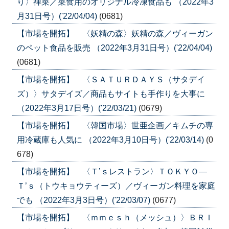
り〉禅菜／菜食用のオリジナル冷凍食品も （2022年3
月31日号）('22/04/04)
(0681)
【市場を開拓】 〈妖精の森〉妖精の森／ヴィーガン
のペット食品を販売 （2022年3月31日号）('22/04/04)
(0681)
【市場を開拓】 〈ＳＡＴＵＲＤＡＹＳ（サタデイ
ズ）〉サタデイズ／商品もサイトも手作りを大事に
（2022年3月17日号）('22/03/21)
(0679)
【市場を開拓】 〈韓国市場〉世亜企画／キムチの専
用冷蔵庫も人気に （2022年3月10日号）('22/03/14)
(0
678)
【市場を開拓】 〈Ｔ’ｓレストラン〉ＴＯＫＹＯ―
Ｔ’ｓ（トウキョウティーズ）／ヴィーガン料理を家庭
でも （2022年3月3日号）('22/03/07)
(0677)
【市場を開拓】 〈ｍｍｅｓｈ（メッシュ）〉ＢＲＩ