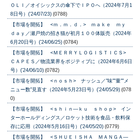
ＯＬＩ／オイシックスの傘下でＩＰＯへ（2024年7月1
8日号）('24/07/23)
(0788)
【市場を開拓】 <ｍ．ｍ．ｄ．> ｍａｋｅ ｍｙ
ｄａｙ／瀬戸焼の招き猫が初月１００体販売（2024年
6月20日号）('24/06/25)
(0784)
【市場を開拓】 <ＭＥＲＲＹＬＯＧＩＳＴＩＣＳ>
ＣＡＰＥＳ／物流業界をポジティブに（2024年6月6日
号）('24/06/10)
(0782)
【市場を開拓】 <ｎｏｓｈ> ナッシュ／”味””量””メ
ニュー数”見直す（2024年5月23日号）('24/05/29)
(078
0)
【市場を開拓】 <ｓｈｉｎ―ｋｕ ｓｈｏｐ> イン
ターホールディングス／ロケット技術を食品・飲料保
存に応用（2024年5月16日号）('24/05/20)
(0779)
【市場を開拓】 <ＳＨＵＥＩＳＨＡ ＭＡＮＧＡ―