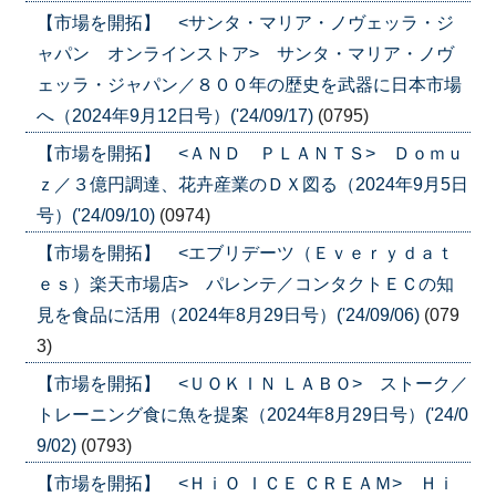
【市場を開拓】 <サンタ・マリア・ノヴェッラ・ジ
ャパン オンラインストア> サンタ・マリア・ノヴ
ェッラ・ジャパン／８００年の歴史を武器に日本市場
へ（2024年9月12日号）('24/09/17)
(0795)
【市場を開拓】 <ＡＮＤ ＰＬＡＮＴＳ> Ｄｏｍｕ
ｚ／３億円調達、花卉産業のＤＸ図る（2024年9月5日
号）('24/09/10)
(0974)
【市場を開拓】 <エブリデーツ（Ｅｖｅｒｙｄａｔ
ｅｓ）楽天市場店> パレンテ／コンタクトＥＣの知
見を食品に活用（2024年8月29日号）('24/09/06)
(079
3)
【市場を開拓】 <ＵＯＫＩＮ ＬＡＢＯ> ストーク／
トレーニング食に魚を提案（2024年8月29日号）('24/0
9/02)
(0793)
【市場を開拓】 <ＨｉＯ ＩＣＥ ＣＲＥＡＭ> Ｈｉ