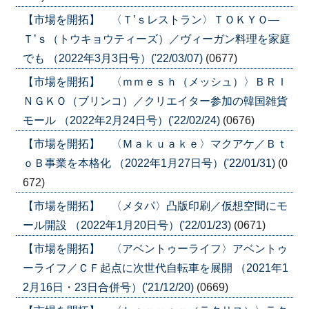
【市場を開拓】 〈Ｔ’ｓレストラン〉ＴＯＫＹＯ―
Ｔ’ｓ（トウキョウティーズ）／ヴィーガン料理を家庭
でも （2022年3月3日号）('22/03/07)
(0677)
【市場を開拓】 〈ｍｍｅｓｈ（メッシュ）〉ＢＲＩ
ＮＧＫＯ（ブリンコ）／クリエイター参加の韓国雑貨
モール （2022年2月24日号）('22/02/24)
(0676)
【市場を開拓】 〈Ｍａｋｕａｋｅ〉マクアケ／Ｂｔ
ｏＢ事業を本格化 （2022年1月27日号）('22/01/31)
(0
672)
【市場を開拓】 〈メタパ〉凸版印刷／仮想空間にモ
ール開設 （2022年1月20日号）('22/01/23)
(0671)
【市場を開拓】 〈アベントゥーライフ〉アベントゥ
ーライフ／ＣＦ起点に次世代自転車を展開 （2021年1
2月16日・23日合併号）('21/12/20)
(0669)