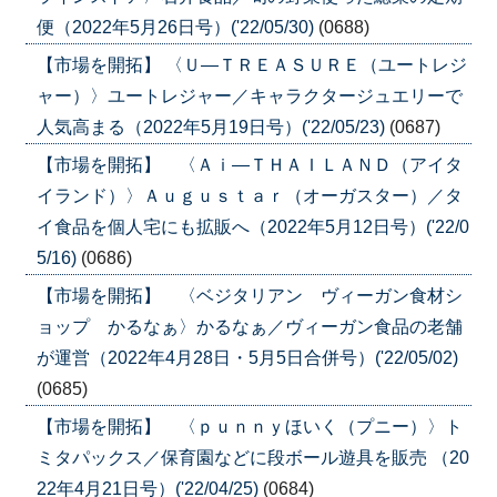
便（2022年5月26日号）('22/05/30)
(0688)
【市場を開拓】 〈Ｕ―ＴＲＥＡＳＵＲＥ（ユートレジ
ャー）〉ユートレジャー／キャラクタージュエリーで
人気高まる（2022年5月19日号）('22/05/23)
(0687)
【市場を開拓】 〈Ａｉ―ＴＨＡＩＬＡＮＤ（アイタ
イランド）〉Ａｕｇｕｓｔａｒ（オーガスター）／タ
イ食品を個人宅にも拡販へ（2022年5月12日号）('22/0
5/16)
(0686)
【市場を開拓】 〈ベジタリアン ヴィーガン食材シ
ョップ かるなぁ〉かるなぁ／ヴィーガン食品の老舗
が運営（2022年4月28日・5月5日合併号）('22/05/02)
(0685)
【市場を開拓】 〈ｐｕｎｎｙほいく（プニー）〉ト
ミタパックス／保育園などに段ボール遊具を販売 （20
22年4月21日号）('22/04/25)
(0684)