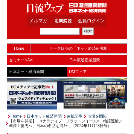
Home
データ販売の「ネット経済研究所」
セミナーNAVI
日本流通産業新聞
日本ネット経済新聞
DMフェア
Home
日本ネット経済新聞
連載記事
市場を開拓
【市場を開拓】 <ナラティブ・プラットフォーム> 物語運輸／
年商１億円へ、日本の名品を海外に（2024年11月28日号）