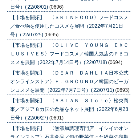
日号）('22/08/01)
(0696)
【市場を開拓】 〈ＳＫＩＮＦＯＯＤ〉フードコスメ
／食べ物を使用したコスメを展開（2022年7月21日
号）('22/07/25)
(0695)
【市場を開拓】 〈ＯＬＩＶＥ ＹＯＵＮＧ ＥＸＣ
ＬＵＳＩＶＥＳ〉フードコスメ／韓国人気店のＰＢコ
スメを展開（2022年7月14日号）('22/07/18)
(0694)
【市場を開拓】 〈ＤＥＡＲ ＤＡＨＬＩＡ日本公式
オンラインストア〉Ｆ．ＧＲＯＵＮＤ／韓国のビーガ
ンコスメを展開（2022年7月7日号）('22/07/11)
(0693)
【市場を開拓】 〈ＡＳＩＡＮ Ｓｔｏｒｅ〉松央商
事／アジア８カ国の食品をネット展開（2022年6月23
日号）('22/06/27)
(0691)
【市場を開拓】 〈無添加調理専門店 イシイのオン
ラインストア〉石井食品／旬の野菜使った総菜の定期