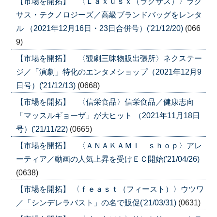
【市場を開拓】 〈Ｌａｘｕｓｘ（ラクサス）〉ラク
サス・テクノロジーズ／高級ブランドバッグをレンタ
ル （2021年12月16日・23日合併号）('21/12/20)
(066
9)
【市場を開拓】 〈観劇三昧物販出張所〉ネクステー
ジ／「演劇」特化のエンタメショップ（2021年12月9
日号）('21/12/13)
(0668)
【市場を開拓】 〈信栄食品〉信栄食品／健康志向
「マッスルギョーザ」が大ヒット （2021年11月18日
号）('21/11/22)
(0665)
【市場を開拓】 〈ＡＮＡＫＡＭＩ ｓｈｏｐ〉アレ
ーティア／動画の人気上昇を受けＥＣ開始('21/04/26)
(0638)
【市場を開拓】 〈ｆｅａｓｔ（フィースト）〉ウツワ
／「シンデレラバスト」の名で販促('21/03/31)
(0631)