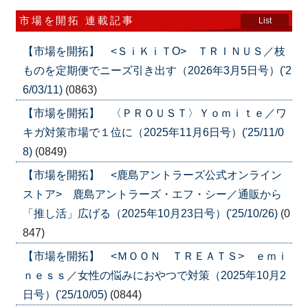
市場を開拓 連載記事
List
【市場を開拓】 <ＳｉＫｉＴO> ＴＲＩＮＵＳ／枝
ものを定期便でニーズ引き出す（2026年3月5日号）('2
6/03/11)
(0863)
【市場を開拓】 〈ＰＲＯＵＳＴ〉Ｙｏｍｉｔｅ／ワ
キガ対策市場で１位に（2025年11月6日号）('25/11/0
8)
(0849)
【市場を開拓】 <鹿島アントラーズ公式オンライン
ストア> 鹿島アントラーズ・エフ・シー／通販から
「推し活」広げる（2025年10月23日号）('25/10/26)
(0
847)
【市場を開拓】 <ＭＯＯＮ ＴＲＥＡＴＳ> ｅｍｉ
ｎｅｓｓ／女性の悩みにおやつで対策（2025年10月2
日号）('25/10/05)
(0844)