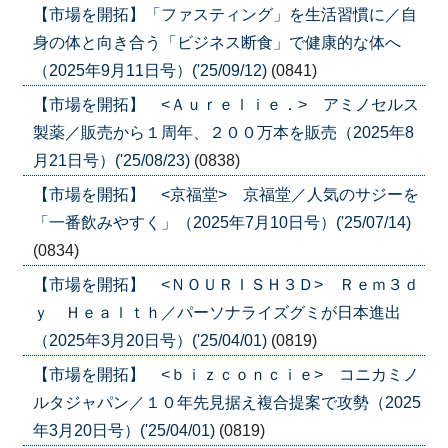
【市場を開拓】「ファスティング」を生活習慣に／自
身の体と向き合う「ビジネス断食」で健康的な体へ
（2025年9月11日号）('25/09/12)
(0841)
【市場を開拓】 <Ａｕｒｅｌｉｅ．> アミノセルス
製薬／販売から１周年、２００万本を販売（2025年8
月21日号）('25/08/23)
(0838)
【市場を開拓】 <京福堂> 京福堂／人気のサジーを
「一番飲みやすく」（2025年7月10日号）('25/07/14)
(0834)
【市場を開拓】 <ＮＯＵＲＩＳＨ３Ｄ> Ｒｅｍ３ｄ
ｙ Ｈｅａｌｔｈ／パーソナライズグミが日本進出
（2025年3月20日号）('25/04/01)
(0819)
【市場を開拓】 <ｂｉｚｃｏｎｃｉｅ> コニカミノ
ルタジャパン／１０年先見据え複合提案で攻勢（2025
年3月20日号）('25/04/01)
(0819)