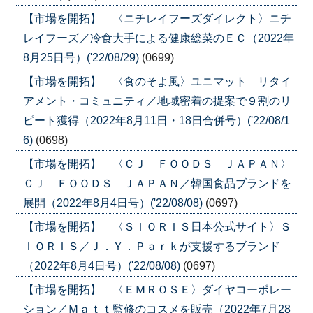
【市場を開拓】 〈ニチレイフーズダイレクト〉ニチ
レイフーズ／冷食大手による健康総菜のＥＣ（2022年
8月25日号）('22/08/29)
(0699)
【市場を開拓】 〈食のそよ風〉ユニマット リタイ
アメント・コミュニティ／地域密着の提案で９割のリ
ピート獲得（2022年8月11日・18日合併号）('22/08/1
6)
(0698)
【市場を開拓】 〈ＣＪ ＦＯＯＤＳ ＪＡＰＡＮ〉
ＣＪ ＦＯＯＤＳ ＪＡＰＡＮ／韓国食品ブランドを
展開（2022年8月4日号）('22/08/08)
(0697)
【市場を開拓】 〈ＳＩＯＲＩＳ日本公式サイト〉Ｓ
ＩＯＲＩＳ／Ｊ．Ｙ．Ｐａｒｋが支援するブランド
（2022年8月4日号）('22/08/08)
(0697)
【市場を開拓】 〈ＥＭＲＯＳＥ〉ダイヤコーポレー
ション／Ｍａｔｔ監修のコスメを販売（2022年7月28