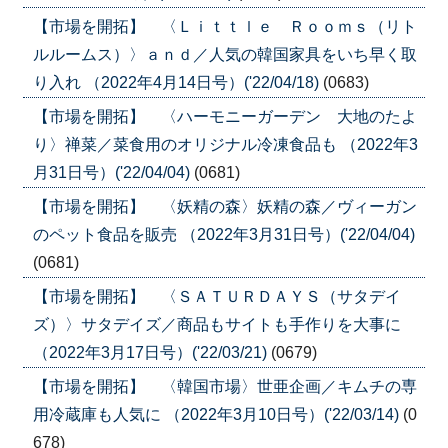
【市場を開拓】 〈Ｌｉｔｔｌｅ Ｒｏｏｍｓ（リト
ルルームス）〉ａｎｄ／人気の韓国家具をいち早く取
り入れ （2022年4月14日号）('22/04/18)
(0683)
【市場を開拓】 〈ハーモニーガーデン 大地のたよ
り〉禅菜／菜食用のオリジナル冷凍食品も （2022年3
月31日号）('22/04/04)
(0681)
【市場を開拓】 〈妖精の森〉妖精の森／ヴィーガン
のペット食品を販売 （2022年3月31日号）('22/04/04)
(0681)
【市場を開拓】 〈ＳＡＴＵＲＤＡＹＳ（サタデイ
ズ）〉サタデイズ／商品もサイトも手作りを大事に
（2022年3月17日号）('22/03/21)
(0679)
【市場を開拓】 〈韓国市場〉世亜企画／キムチの専
用冷蔵庫も人気に （2022年3月10日号）('22/03/14)
(0
678)