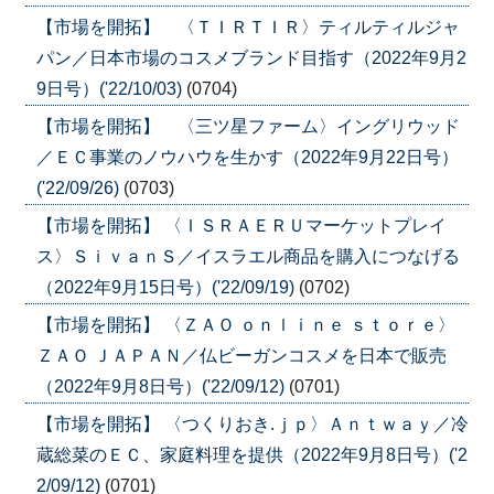
【市場を開拓】 〈ＴＩＲＴＩＲ〉ティルティルジャ
パン／日本市場のコスメブランド目指す（2022年9月2
9日号）('22/10/03)
(0704)
【市場を開拓】 〈三ツ星ファーム〉イングリウッド
／ＥＣ事業のノウハウを生かす（2022年9月22日号）
('22/09/26)
(0703)
【市場を開拓】 〈ＩＳＲＡＥＲＵマーケットプレイ
ス〉ＳｉｖａｎＳ／イスラエル商品を購入につなげる
（2022年9月15日号）('22/09/19)
(0702)
【市場を開拓】 〈ＺＡＯ ｏｎｌｉｎｅ ｓｔｏｒｅ〉
ＺＡＯ ＪＡＰＡＮ／仏ビーガンコスメを日本で販売
（2022年9月8日号）('22/09/12)
(0701)
【市場を開拓】 〈つくりおき.ｊｐ〉Ａｎｔｗａｙ／冷
蔵総菜のＥＣ、家庭料理を提供（2022年9月8日号）('2
2/09/12)
(0701)