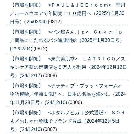
【市場を開拓】 <ＰＡＵＬ＆ＪＯＥｒｏｏｍ> 荒川
／ルームウエアで年間売上１０億円へ（2025年1月30
日号）('25/02/04)
(0812)
【市場を開拓】 <パン屋さん.ｊｐ> Ｃａｋｅ.ｊｐ
／商品にこだわるパン通販開始（2025年1月30日号）
('25/02/04)
(0812)
【市場を開拓】 <東京美肌堂> ＬＡＴＲＩＣＯ／ス
キンケア薬の定期便を５万人が利用（2024年12月12日
号）('24/12/17)
(0808)
【市場を開拓】 <ナラティブ・プラットフォーム>
物語運輸／年商１億円へ、日本の名品を海外に（2024
年11月28日号）('24/12/10)
(0806)
【市場を開拓】 <ホタルノヒカリ公式通販> ＳＯＲ
Ａ／おしゃれ珍味でブランド育成（2024年12月5日
号）('24/12/10)
(0807)