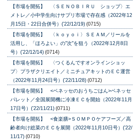
【市場を開拓】 〈ＳＥＮＯＢＩＲＵ ショップ〉エ
メトレ／小中学生向けサプリ市場で存在感（2022年12
月15日・22日合併号）('22/12/19)
(0715)
【市場を開拓】 〈ｋｏｙｏｉ〉ＳＥＡＭ／リールを
活用し、「ほろよい」の”次”を狙う（2022年12月8日
号）('22/12/14)
(0714)
【市場を開拓】 〈つくるんですオンラインショッ
プ〉プラザクリエイト／ミニチュアキットのＥＣ運営
（2022年11月24日号）('22/11/28)
(0712)
【市場を開拓】 <ベネッセのおうちごはん>ベネッセ
パレット／全国展開機に冷凍ＥＣを開始（2022年11月
17日号）('22/11/21)
(0711)
【市場を開拓】 <食楽膳>ＳＯＭＰＯケアフーズ／高
齢者向け総菜のＥＣを展開（2022年11月10日号）('22/
11/17)
(0710)