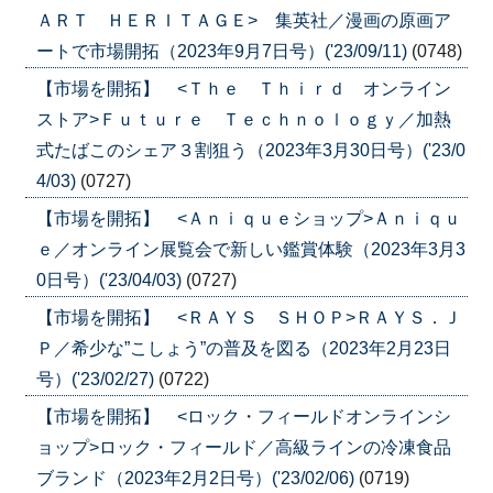
ＡＲＴ ＨＥＲＩＴＡＧＥ> 集英社／漫画の原画ア
ートで市場開拓（2023年9月7日号）('23/09/11)
(0748)
【市場を開拓】 <Ｔｈｅ Ｔｈｉｒｄ オンライン
ストア>Ｆｕｔｕｒｅ Ｔｅｃｈｎｏｌｏｇｙ／加熱
式たばこのシェア３割狙う（2023年3月30日号）('23/0
4/03)
(0727)
【市場を開拓】 <Ａｎｉｑｕｅショップ>Ａｎｉｑｕ
ｅ／オンライン展覧会で新しい鑑賞体験（2023年3月3
0日号）('23/04/03)
(0727)
【市場を開拓】 <ＲＡＹＳ ＳＨＯＰ>ＲＡＹＳ．Ｊ
Ｐ／希少な”こしょう”の普及を図る（2023年2月23日
号）('23/02/27)
(0722)
【市場を開拓】 <ロック・フィールドオンラインシ
ョップ>ロック・フィールド／高級ラインの冷凍食品
ブランド（2023年2月2日号）('23/02/06)
(0719)