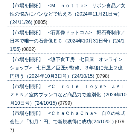
【市場を開拓】 <Ｍｉｎｏｔｔｅ> リボン食品／女
性の悩みにパンなどで応える（2024年11月21日号）
('24/11/26)
(0805)
【市場を開拓】 <石膏像ドットコム> 堀石膏制作／
日本で唯一の石膏像ＥＣ（2024年10月31日号）('24/1
1/05)
(0802)
【市場を開拓】 <嚥下食工房 七日屋 オンライン
ショップ> 七日屋／巨匠が監修、３年後に売上２億
円狙う（2024年10月3日号）('24/10/15)
(0798)
【市場を開拓】 <Ｃｉｒｃｌｅ Ｔｏｙｓ> ＺＡＩ
ＺＥＮ／室内ブランコなど商品力で差別化（2024年10
月10日号）('24/10/15)
(0799)
【市場を開拓】 <ＣｈａＣｈａＣｈａ> 自立の株式
会社／「初月１円」で新規獲得に成功('24/10/01)
(079
7)