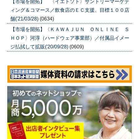
【市場を開拓】 〈イエトソト〉サントリーマーケテ
ィング＆コマース／飲食店のＥＣ支援、目標１００店
舗('21/03/28)
(0634)
【市場を開拓】〈ＫＡＷＡＪＵＮ ＯＮＬＩＮＥ Ｓ
ＨＯＰ〉河淳（ハードウェア事業部）／付属品イメー
ジ払拭して拡販('20/09/28)
(0609)