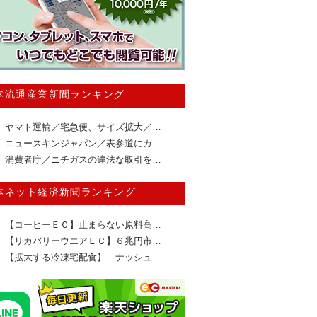
本流通産業新聞ランキング
ヤマト運輸／宅急便、サイズ拡大／…
ニュースキンジャパン／表参道にカ…
消費者庁／ニチガスの違法な取引を…
本ネット経済新聞ランキング
【コーヒーＥＣ】止まらない原料高…
【リカバリーウエアＥＣ】６兆円市…
【拡大する冷凍宅配食】 ナッシュ…