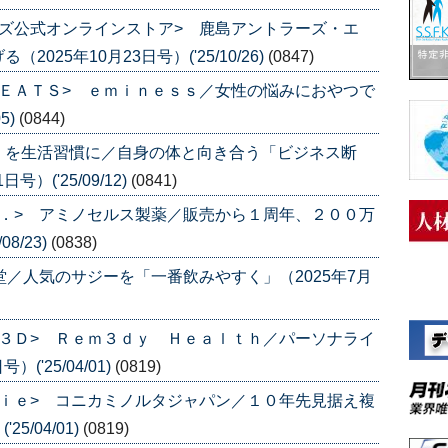
ズ公式オンラインストア> 鹿島アントラーズ・エ
25年10月23日号）('25/10/26)
(0847)
ＥＡＴＳ> ｅｍｉｎｅｓｓ／女性の悩みにおやつで
5)
(0844)
」を生活習慣に／自身の体と向き合う「ビジネス断
）('25/09/12)
(0841)
．> アミノセルス製薬／販売から１周年、２００万
8/23)
(0838)
堂／人気のサジーを「一番飲みやすく」（2025年7月
３Ｄ> Ｒｅｍ３ｄｙ Ｈｅａｌｔｈ／パーソナライ
('25/04/01)
(0819)
ｉｅ> コニカミノルタジャパン／１０年先見据え複
5/04/01)
(0819)