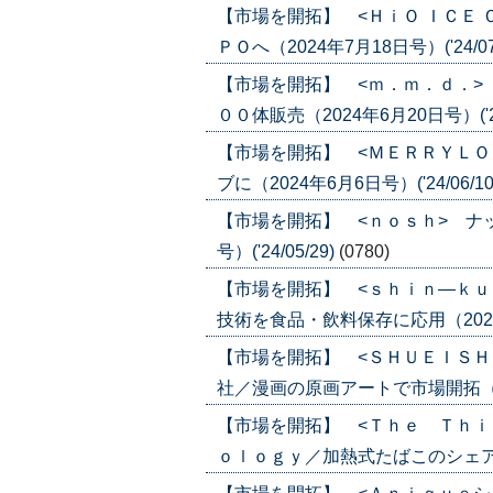
【市場を開拓】 <ＨｉＯ ＩＣＥ
ＰＯへ（2024年7月18日号）('24/07
【市場を開拓】 <ｍ．ｍ．ｄ．>
００体販売（2024年6月20日号）('24
【市場を開拓】 <ＭＥＲＲＹＬＯ
ブに（2024年6月6日号）('24/06/10
【市場を開拓】 <ｎｏｓｈ> ナッシ
号）('24/05/29)
(0780)
【市場を開拓】 <ｓｈｉｎ―ｋｕ
技術を食品・飲料保存に応用（2024年5
【市場を開拓】 <ＳＨＵＥＩＳＨ
社／漫画の原画アートで市場開拓（2023
【市場を開拓】 <Ｔｈｅ Ｔｈｉ
ｏｌｏｇｙ／加熱式たばこのシェア３割狙