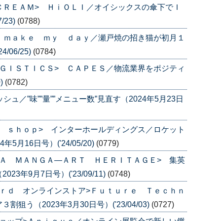
 ＣＲＥＡＭ> ＨｉＯＬＩ／オイシックスの傘下でＩ
/23)
(0788)
 ｍａｋｅ ｍｙ ｄａｙ／瀬戸焼の招き猫が初月１
/06/25)
(0784)
ＧＩＳＴＩＣＳ> ＣＡＰＥＳ／物流業界をポジティ
)
(0782)
ュ／”味””量””メニュー数”見直す（2024年5月23日
 ｓｈｏｐ> インターホールディングス／ロケット
月16日号）('24/05/20)
(0779)
Ａ ＭＡＮＧＡ―ＡＲＴ ＨＥＲＩＴＡＧＥ> 集英
年9月7日号）('23/09/11)
(0748)
ｒｄ オンラインストア>Ｆｕｔｕｒｅ Ｔｅｃｈｎ
う（2023年3月30日号）('23/04/03)
(0727)