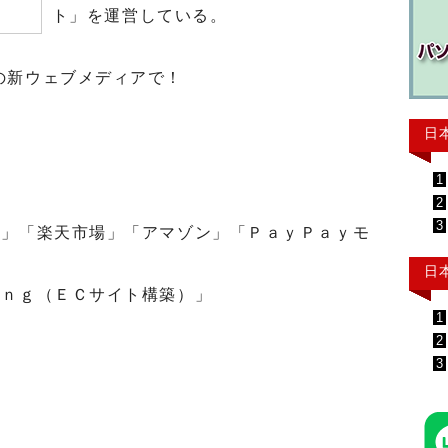
ト」を運営している。
の新ウェブメディアで！
日
1
2
3
」「楽天市場」「アマゾン」「ＰａｙＰａｙモ
日
ｎｇ（ＥＣサイト構築）」
1
2
3