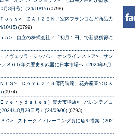
日屋 オンラインショップ> 七日屋／巨匠が監修、
日号）('24/10/15)
(0798)
Ｔｏｙｓ> ＺＡＩＺＥＮ／室内ブランコなど商品力
10/15)
(0799)
ｈａ> 自立の株式会社／「初月１円」で新規獲得に
・ノヴェッラ・ジャパン オンラインストア> サン
／８００年の歴史を武器に日本市場へ（2024年9月1
ＮＴＳ> Ｄｏｍｕｚ／３億円調達、花卉産業のＤＸ
)
(0974)
Ｅｖｅｒｙｄａｔｅｓ）楽天市場店> パレンテ／コ
年8月29日号）('24/09/06)
(0793)
ＡＢＯ> ストーク／トレーニング食に魚を提案（202