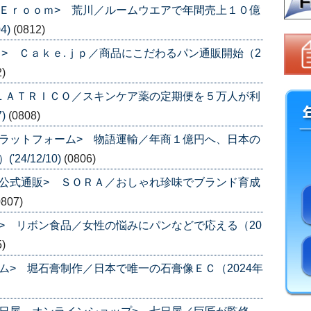
Ｅｒｏｏｍ> 荒川／ルームウエアで年間売上１０億
4)
(0812)
ｐ> Ｃａｋｅ.ｊｐ／商品にこだわるパン通販開始（2
2)
ＬＡＴＲＩＣＯ／スキンケア薬の定期便を５万人が利
7)
(0808)
ラットフォーム> 物語運輸／年商１億円へ、日本の
24/12/10)
(0806)
公式通販> ＳＯＲＡ／おしゃれ珍味でブランド育成
0807)
> リボン食品／女性の悩みにパンなどで応える（20
5)
ム> 堀石膏制作／日本で唯一の石膏像ＥＣ（2024年