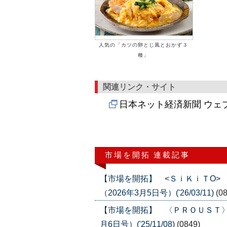
人気の「カツの卵とじ風とおかず３
種」
関連リンク・サイト
日本ネット経済新聞 ウェ
市場を開拓 連載記事
【市場を開拓】 <ＳｉＫｉＴO>
（2026年3月5日号）('26/03/11)
(0
【市場を開拓】 〈ＰＲＯＵＳＴ〉
月6日号）('25/11/08)
(0849)