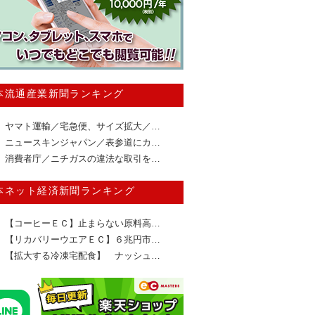
本流通産業新聞ランキング
ヤマト運輸／宅急便、サイズ拡大／…
ニュースキンジャパン／表参道にカ…
消費者庁／ニチガスの違法な取引を…
本ネット経済新聞ランキング
【コーヒーＥＣ】止まらない原料高…
【リカバリーウエアＥＣ】６兆円市…
【拡大する冷凍宅配食】 ナッシュ…