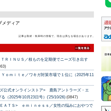
ブメディア
記事は取材・執筆時の情報で、現在は異なる場合があります。
 ＴＲＩＮＵＳ／枝ものを定期便でニーズ引き出す
863)
Ｙｏｍｉｔｅ／ワキガ対策市場で１位に（2025年11
ズ公式オンラインストア> 鹿島アントラーズ・エ
25年10月23日号）('25/10/26)
(0847)
ＥＡＴＳ> ｅｍｉｎｅｓｓ／女性の悩みにおやつで