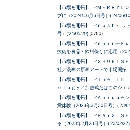
【市場を開拓】 <ＭＥＲＲＹＬＯ
ブに（2024年6月6日号）('24/06/10
【市場を開拓】 <ｎｏｓｈ> ナッシ
号）('24/05/29)
(0780)
【市場を開拓】 <ｓｈｉｎ―ｋｕ
技術を食品・飲料保存に応用（2024年5
【市場を開拓】 <ＳＨＵＥＩＳＨ
社／漫画の原画アートで市場開拓（2023
【市場を開拓】 <Ｔｈｅ Ｔｈｉ
ｏｌｏｇｙ／加熱式たばこのシェア３割狙
【市場を開拓】 <Ａｎｉｑｕｅシ
賞体験（2023年3月30日号）('23/04
【市場を開拓】 <ＲＡＹＳ ＳＨ
る（2023年2月23日号）('23/02/27