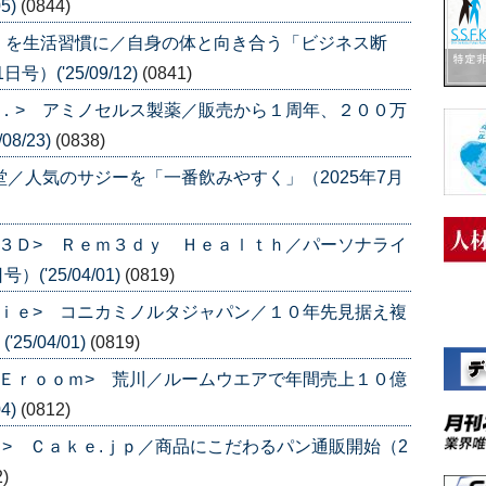
5)
(0844)
」を生活習慣に／自身の体と向き合う「ビジネス断
）('25/09/12)
(0841)
．> アミノセルス製薬／販売から１周年、２００万
8/23)
(0838)
堂／人気のサジーを「一番飲みやすく」（2025年7月
３Ｄ> Ｒｅｍ３ｄｙ Ｈｅａｌｔｈ／パーソナライ
('25/04/01)
(0819)
ｉｅ> コニカミノルタジャパン／１０年先見据え複
5/04/01)
(0819)
Ｅｒｏｏｍ> 荒川／ルームウエアで年間売上１０億
4)
(0812)
ｐ> Ｃａｋｅ.ｊｐ／商品にこだわるパン通販開始（2
2)