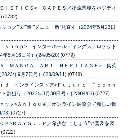
ＧＩＳＴＩＣＳ> ＣＡＰＥＳ／物流業界をポジティ
)
(0782)
ュ／”味””量””メニュー数”見直す（2024年5月23日
 ｓｈｏｐ> インターホールディングス／ロケット
月16日号）('24/05/20)
(0779)
Ａ ＭＡＮＧＡ―ＡＲＴ ＨＥＲＩＴＡＧＥ> 集英
年9月7日号）('23/09/11)
(0748)
ｒｄ オンラインストア>Ｆｕｔｕｒｅ Ｔｅｃｈｎ
う（2023年3月30日号）('23/04/03)
(0727)
ョップ>Ａｎｉｑｕｅ／オンライン展覧会で新しい鑑
/03)
(0727)
ＯＰ>ＲＡＹＳ．ＪＰ／希少な”こしょう”の普及を図
)
(0722)