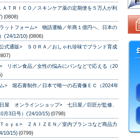
ＬＡＴＲＩＣＯ／スキンケア薬の定期便を５万人が利
7)
(0808)
ラットフォーム> 物語運輸／年商１億円へ、日本の
24/12/10)
(0806)
公式通販> ＳＯＲＡ／おしゃれ珍味でブランド育成
0807)
> リボン食品／女性の悩みにパンなどで応える（20
5)
ム> 堀石膏制作／日本で唯一の石膏像ＥＣ（2024年
日屋 オンラインショップ> 七日屋／巨匠が監修、
日号）('24/10/15)
(0798)
Ｔｏｙｓ> ＺＡＩＺＥＮ／室内ブランコなど商品力
10/15)
(0799)