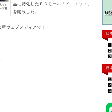
品に特化したＥＣモール「イエトソト」
真右）
ープ谷
を開設した。
の新ウェブメディアで！
日
1
2
3
ト」
日
1
2
3