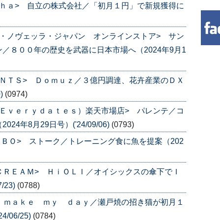
ｈａ> 自立の株式会社／「初月１円」で新規獲得に
・ノヴェッラ・ジャパン オンラインストア> サン
／８００年の歴史を武器に日本市場へ（2024年9月1
ＮＴＳ> Ｄｏｍｕｚ／３億円調達、花卉産業のＤＸ
)
(0974)
Ｅｖｅｒｙｄａｔｅｓ）楽天市場店> パレンテ／コ
年8月29日号）('24/09/06)
(0793)
ＡＢＯ> ストーク／トレーニング食に魚を提案（202
 ＣＲＥＡＭ> ＨｉＯＬＩ／オイシックスの傘下でＩ
/23)
(0788)
 ｍａｋｅ ｍｙ ｄａｙ／瀬戸焼の招き猫が初月１
/06/25)
(0784)