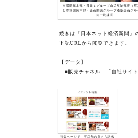
市場開拓本部・営業１グループ山辺英治部長（写
と市場開拓本部・企画開発グループ通販企画グル
内一樹課長
続きは「日本ネット経済新聞」
下記URLから閲覧できます。
【データ】
■販売チャネル 「自社サイ
特集ページで、実店舗の良さも訴求