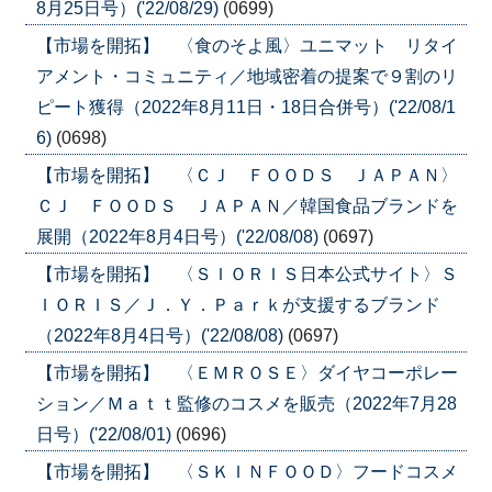
8月25日号）('22/08/29)
(0699)
【市場を開拓】 〈食のそよ風〉ユニマット リタイ
アメント・コミュニティ／地域密着の提案で９割のリ
ピート獲得（2022年8月11日・18日合併号）('22/08/1
6)
(0698)
【市場を開拓】 〈ＣＪ ＦＯＯＤＳ ＪＡＰＡＮ〉
ＣＪ ＦＯＯＤＳ ＪＡＰＡＮ／韓国食品ブランドを
展開（2022年8月4日号）('22/08/08)
(0697)
【市場を開拓】 〈ＳＩＯＲＩＳ日本公式サイト〉Ｓ
ＩＯＲＩＳ／Ｊ．Ｙ．Ｐａｒｋが支援するブランド
（2022年8月4日号）('22/08/08)
(0697)
【市場を開拓】 〈ＥＭＲＯＳＥ〉ダイヤコーポレー
ション／Ｍａｔｔ監修のコスメを販売（2022年7月28
日号）('22/08/01)
(0696)
【市場を開拓】 〈ＳＫＩＮＦＯＯＤ〉フードコスメ