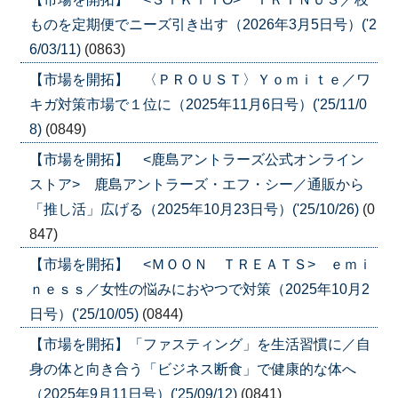
ものを定期便でニーズ引き出す（2026年3月5日号）('2
6/03/11)
(0863)
【市場を開拓】 〈ＰＲＯＵＳＴ〉Ｙｏｍｉｔｅ／ワ
キガ対策市場で１位に（2025年11月6日号）('25/11/0
8)
(0849)
【市場を開拓】 <鹿島アントラーズ公式オンライン
ストア> 鹿島アントラーズ・エフ・シー／通販から
「推し活」広げる（2025年10月23日号）('25/10/26)
(0
847)
【市場を開拓】 <ＭＯＯＮ ＴＲＥＡＴＳ> ｅｍｉ
ｎｅｓｓ／女性の悩みにおやつで対策（2025年10月2
日号）('25/10/05)
(0844)
【市場を開拓】「ファスティング」を生活習慣に／自
身の体と向き合う「ビジネス断食」で健康的な体へ
（2025年9月11日号）('25/09/12)
(0841)