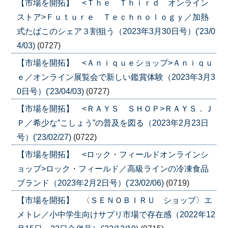
【市場を開拓】 <Ｔｈｅ Ｔｈｉｒｄ オンライン
ストア>Ｆｕｔｕｒｅ Ｔｅｃｈｎｏｌｏｇｙ／加熱
式たばこのシェア３割狙う（2023年3月30日号）('23/0
4/03)
(0727)
【市場を開拓】 <Ａｎｉｑｕｅショップ>Ａｎｉｑｕ
ｅ／オンライン展覧会で新しい鑑賞体験（2023年3月3
0日号）('23/04/03)
(0727)
【市場を開拓】 <ＲＡＹＳ ＳＨＯＰ>ＲＡＹＳ．Ｊ
Ｐ／希少な”こしょう”の普及を図る（2023年2月23日
号）('23/02/27)
(0722)
【市場を開拓】 <ロック・フィールドオンラインシ
ョップ>ロック・フィールド／高級ラインの冷凍食品
ブランド（2023年2月2日号）('23/02/06)
(0719)
【市場を開拓】 〈ＳＥＮＯＢＩＲＵ ショップ〉エ
メトレ／小中学生向けサプリ市場で存在感（2022年12