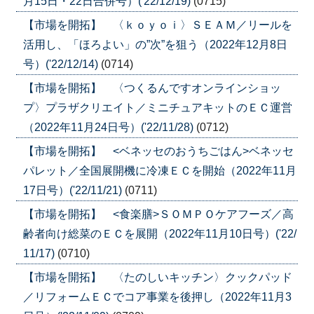
月15日・22日合併号）('22/12/19)
(0715)
【市場を開拓】 〈ｋｏｙｏｉ〉ＳＥＡＭ／リールを
活用し、「ほろよい」の”次”を狙う（2022年12月8日
号）('22/12/14)
(0714)
【市場を開拓】 〈つくるんですオンラインショッ
プ〉プラザクリエイト／ミニチュアキットのＥＣ運営
（2022年11月24日号）('22/11/28)
(0712)
【市場を開拓】 <ベネッセのおうちごはん>ベネッセ
パレット／全国展開機に冷凍ＥＣを開始（2022年11月
17日号）('22/11/21)
(0711)
【市場を開拓】 <食楽膳>ＳＯＭＰＯケアフーズ／高
齢者向け総菜のＥＣを展開（2022年11月10日号）('22/
11/17)
(0710)
【市場を開拓】 〈たのしいキッチン〉クックパッド
／リフォームＥＣでコア事業を後押し（2022年11月3