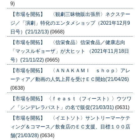
9)
【市場を開拓】 〈観劇三昧物販出張所〉ネクステー
ジ／「演劇」特化のエンタメショップ（2021年12月9
日号）('21/12/13)
(0668)
【市場を開拓】 〈信栄食品〉信栄食品／健康志向
「マッスルギョーザ」が大ヒット （2021年11月18日
号）('21/11/22)
(0665)
【市場を開拓】 〈ＡＮＡＫＡＭＩ ｓｈｏｐ〉アレ
ーティア／動画の人気上昇を受けＥＣ開始('21/04/26)
(0638)
【市場を開拓】 〈ｆｅａｓｔ（フィースト）〉ウツワ
／「シンデレラバスト」の名で販促('21/03/31)
(0631)
【市場を開拓】 〈イエトソト〉サントリーマーケテ
ィング＆コマース／飲食店のＥＣ支援、目標１００店
舗('21/03/28)
(0634)