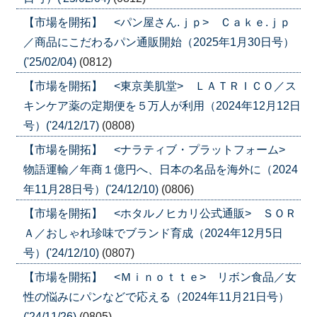
【市場を開拓】 <パン屋さん.ｊｐ> Ｃａｋｅ.ｊｐ
／商品にこだわるパン通販開始（2025年1月30日号）
('25/02/04)
(0812)
【市場を開拓】 <東京美肌堂> ＬＡＴＲＩＣＯ／ス
キンケア薬の定期便を５万人が利用（2024年12月12日
号）('24/12/17)
(0808)
【市場を開拓】 <ナラティブ・プラットフォーム>
物語運輸／年商１億円へ、日本の名品を海外に（2024
年11月28日号）('24/12/10)
(0806)
【市場を開拓】 <ホタルノヒカリ公式通販> ＳＯＲ
Ａ／おしゃれ珍味でブランド育成（2024年12月5日
号）('24/12/10)
(0807)
【市場を開拓】 <Ｍｉｎｏｔｔｅ> リボン食品／女
性の悩みにパンなどで応える（2024年11月21日号）
('24/11/26)
(0805)