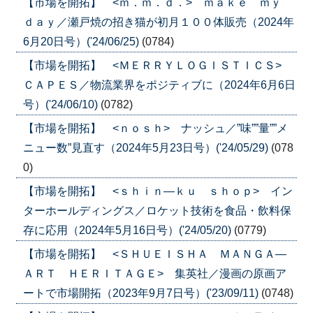
【市場を開拓】 <ｍ．ｍ．ｄ．> ｍａｋｅ ｍｙ
ｄａｙ／瀬戸焼の招き猫が初月１００体販売（2024年
6月20日号）('24/06/25)
(0784)
【市場を開拓】 <ＭＥＲＲＹＬＯＧＩＳＴＩＣＳ>
ＣＡＰＥＳ／物流業界をポジティブに（2024年6月6日
号）('24/06/10)
(0782)
【市場を開拓】 <ｎｏｓｈ> ナッシュ／”味””量””メ
ニュー数”見直す（2024年5月23日号）('24/05/29)
(078
0)
【市場を開拓】 <ｓｈｉｎ―ｋｕ ｓｈｏｐ> イン
ターホールディングス／ロケット技術を食品・飲料保
存に応用（2024年5月16日号）('24/05/20)
(0779)
【市場を開拓】 <ＳＨＵＥＩＳＨＡ ＭＡＮＧＡ―
ＡＲＴ ＨＥＲＩＴＡＧＥ> 集英社／漫画の原画ア
ートで市場開拓（2023年9月7日号）('23/09/11)
(0748)