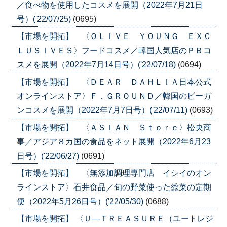
／食べ物を使用したコスメを展開（2022年7月21日
号）('22/07/25)
(0695)
【市場を開拓】 〈ＯＬＩＶＥ ＹＯＵＮＧ ＥＸＣ
ＬＵＳＩＶＥＳ〉フードコスメ／韓国人気店のＰＢコ
スメを展開（2022年7月14日号）('22/07/18)
(0694)
【市場を開拓】 〈ＤＥＡＲ ＤＡＨＬＩＡ日本公式
オンラインストア〉Ｆ．ＧＲＯＵＮＤ／韓国のビーガ
ンコスメを展開（2022年7月7日号）('22/07/11)
(0693)
【市場を開拓】 〈ＡＳＩＡＮ Ｓｔｏｒｅ〉松央商
事／アジア８カ国の食品をネット展開（2022年6月23
日号）('22/06/27)
(0691)
【市場を開拓】 〈無添加調理専門店 イシイのオン
ラインストア〉石井食品／旬の野菜使った総菜の定期
便（2022年5月26日号）('22/05/30)
(0688)
【市場を開拓】 〈Ｕ―ＴＲＥＡＳＵＲＥ（ユートレジ