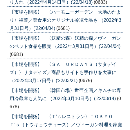
り入れ （2022年4月14日号）('22/04/18)
(0683)
【市場を開拓】 〈ハーモニーガーデン 大地のたよ
り〉禅菜／菜食用のオリジナル冷凍食品も （2022年3
月31日号）('22/04/04)
(0681)
【市場を開拓】 〈妖精の森〉妖精の森／ヴィーガン
のペット食品を販売 （2022年3月31日号）('22/04/04)
(0681)
【市場を開拓】 〈ＳＡＴＵＲＤＡＹＳ（サタデイ
ズ）〉サタデイズ／商品もサイトも手作りを大事に
（2022年3月17日号）('22/03/21)
(0679)
【市場を開拓】 〈韓国市場〉世亜企画／キムチの専
用冷蔵庫も人気に （2022年3月10日号）('22/03/14)
(0
678)
【市場を開拓】 〈Ｔ’ｓレストラン〉ＴＯＫＹＯ―
Ｔ’ｓ（トウキョウティーズ）／ヴィーガン料理を家庭