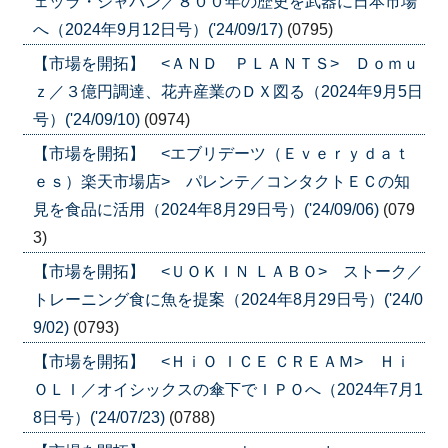
ェッラ・ジャパン／８００年の歴史を武器に日本市場
へ（2024年9月12日号）('24/09/17)
(0795)
【市場を開拓】 <ＡＮＤ ＰＬＡＮＴＳ> Ｄｏｍｕ
ｚ／３億円調達、花卉産業のＤＸ図る（2024年9月5日
号）('24/09/10)
(0974)
【市場を開拓】 <エブリデーツ（Ｅｖｅｒｙｄａｔ
ｅｓ）楽天市場店> パレンテ／コンタクトＥＣの知
見を食品に活用（2024年8月29日号）('24/09/06)
(079
3)
【市場を開拓】 <ＵＯＫＩＮ ＬＡＢＯ> ストーク／
トレーニング食に魚を提案（2024年8月29日号）('24/0
9/02)
(0793)
【市場を開拓】 <ＨｉＯ ＩＣＥ ＣＲＥＡＭ> Ｈｉ
ＯＬＩ／オイシックスの傘下でＩＰＯへ（2024年7月1
8日号）('24/07/23)
(0788)