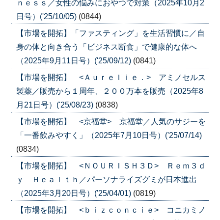
ｎｅｓｓ／女性の悩みにおやつで対策（2025年10月2
日号）('25/10/05)
(0844)
【市場を開拓】「ファスティング」を生活習慣に／自
身の体と向き合う「ビジネス断食」で健康的な体へ
（2025年9月11日号）('25/09/12)
(0841)
【市場を開拓】 <Ａｕｒｅｌｉｅ．> アミノセルス
製薬／販売から１周年、２００万本を販売（2025年8
月21日号）('25/08/23)
(0838)
【市場を開拓】 <京福堂> 京福堂／人気のサジーを
「一番飲みやすく」（2025年7月10日号）('25/07/14)
(0834)
【市場を開拓】 <ＮＯＵＲＩＳＨ３Ｄ> Ｒｅｍ３ｄ
ｙ Ｈｅａｌｔｈ／パーソナライズグミが日本進出
（2025年3月20日号）('25/04/01)
(0819)
【市場を開拓】 <ｂｉｚｃｏｎｃｉｅ> コニカミノ