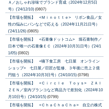
Ａ／おしゃれ珍味でブランド育成（2024年12月5日
号）('24/12/10)
(0807)
【市場を開拓】 <Ｍｉｎｏｔｔｅ> リボン食品／女
性の悩みにパンなどで応える（2024年11月21日号）
('24/11/26)
(0805)
【市場を開拓】 <石膏像ドットコム> 堀石膏制作／
日本で唯一の石膏像ＥＣ（2024年10月31日号）('24/1
1/05)
(0802)
【市場を開拓】 <嚥下食工房 七日屋 オンライン
ショップ> 七日屋／巨匠が監修、３年後に売上２億
円狙う（2024年10月3日号）('24/10/15)
(0798)
【市場を開拓】 <Ｃｉｒｃｌｅ Ｔｏｙｓ> ＺＡＩ
ＺＥＮ／室内ブランコなど商品力で差別化（2024年10
月10日号）('24/10/15)
(0799)
【市場を開拓】 <ＣｈａＣｈａＣｈａ> 自立の株式