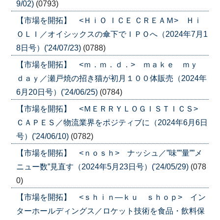
9/02)
(0793)
【市場を開拓】 <ＨｉＯ ＩＣＥ ＣＲＥＡＭ> Ｈｉ
ＯＬＩ／オイシックスの傘下でＩＰＯへ（2024年7月1
8日号）('24/07/23)
(0788)
【市場を開拓】 <ｍ．ｍ．ｄ．> ｍａｋｅ ｍｙ
ｄａｙ／瀬戸焼の招き猫が初月１００体販売（2024年
6月20日号）('24/06/25)
(0784)
【市場を開拓】 <ＭＥＲＲＹＬＯＧＩＳＴＩＣＳ>
ＣＡＰＥＳ／物流業界をポジティブに（2024年6月6日
号）('24/06/10)
(0782)
【市場を開拓】 <ｎｏｓｈ> ナッシュ／”味””量””メ
ニュー数”見直す（2024年5月23日号）('24/05/29)
(078
0)
【市場を開拓】 <ｓｈｉｎ―ｋｕ ｓｈｏｐ> イン
ターホールディングス／ロケット技術を食品・飲料保