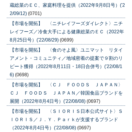
蔵総菜のＥＣ、家庭料理を提供（2022年9月8日号）('2
2/09/12)
(0701)
【市場を開拓】 〈ニチレイフーズダイレクト〉ニチ
レイフーズ／冷食大手による健康総菜のＥＣ（2022年
8月25日号）('22/08/29)
(0699)
【市場を開拓】 〈食のそよ風〉ユニマット リタイ
アメント・コミュニティ／地域密着の提案で９割のリ
ピート獲得（2022年8月11日・18日合併号）('22/08/1
6)
(0698)
【市場を開拓】 〈ＣＪ ＦＯＯＤＳ ＪＡＰＡＮ〉
ＣＪ ＦＯＯＤＳ ＪＡＰＡＮ／韓国食品ブランドを
展開（2022年8月4日号）('22/08/08)
(0697)
【市場を開拓】 〈ＳＩＯＲＩＳ日本公式サイト〉Ｓ
ＩＯＲＩＳ／Ｊ．Ｙ．Ｐａｒｋが支援するブランド
（2022年8月4日号）('22/08/08)
(0697)