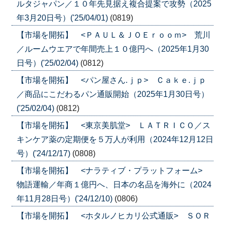
ルタジャパン／１０年先見据え複合提案で攻勢（2025
年3月20日号）('25/04/01)
(0819)
【市場を開拓】 <ＰＡＵＬ＆ＪＯＥｒｏｏｍ> 荒川
／ルームウエアで年間売上１０億円へ（2025年1月30
日号）('25/02/04)
(0812)
【市場を開拓】 <パン屋さん.ｊｐ> Ｃａｋｅ.ｊｐ
／商品にこだわるパン通販開始（2025年1月30日号）
('25/02/04)
(0812)
【市場を開拓】 <東京美肌堂> ＬＡＴＲＩＣＯ／ス
キンケア薬の定期便を５万人が利用（2024年12月12日
号）('24/12/17)
(0808)
【市場を開拓】 <ナラティブ・プラットフォーム>
物語運輸／年商１億円へ、日本の名品を海外に（2024
年11月28日号）('24/12/10)
(0806)
【市場を開拓】 <ホタルノヒカリ公式通販> ＳＯＲ