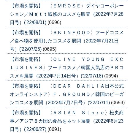
【市場を開拓】 〈ＥＭＲＯＳＥ〉ダイヤコーポレー
ション／Ｍａｔｔ監修のコスメを販売（2022年7月28
日号）('22/08/01)
(0696)
【市場を開拓】 〈ＳＫＩＮＦＯＯＤ〉フードコスメ
／食べ物を使用したコスメを展開（2022年7月21日
号）('22/07/25)
(0695)
【市場を開拓】 〈ＯＬＩＶＥ ＹＯＵＮＧ ＥＸＣ
ＬＵＳＩＶＥＳ〉フードコスメ／韓国人気店のＰＢコ
スメを展開（2022年7月14日号）('22/07/18)
(0694)
【市場を開拓】 〈ＤＥＡＲ ＤＡＨＬＩＡ日本公式
オンラインストア〉Ｆ．ＧＲＯＵＮＤ／韓国のビーガ
ンコスメを展開（2022年7月7日号）('22/07/11)
(0693)
【市場を開拓】 〈ＡＳＩＡＮ Ｓｔｏｒｅ〉松央商
事／アジア８カ国の食品をネット展開（2022年6月23
日号）('22/06/27)
(0691)