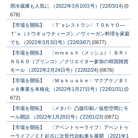
用冷蔵庫も人気に （2022年3月10日号）('22/03/14)
(0
678)
【市場を開拓】 〈Ｔ’ｓレストラン〉ＴＯＫＹＯ―
Ｔ’ｓ（トウキョウティーズ）／ヴィーガン料理を家庭
でも （2022年3月3日号）('22/03/07)
(0677)
【市場を開拓】 〈ｍｍｅｓｈ（メッシュ）〉ＢＲＩ
ＮＧＫＯ（ブリンコ）／クリエイター参加の韓国雑貨
モール （2022年2月24日号）('22/02/24)
(0676)
【市場を開拓】 〈Ｍａｋｕａｋｅ〉マクアケ／Ｂｔ
ｏＢ事業を本格化 （2022年1月27日号）('22/01/31)
(0
672)
【市場を開拓】 〈メタパ〉凸版印刷／仮想空間にモ
ール開設 （2022年1月20日号）('22/01/23)
(0671)
【市場を開拓】 〈アベントゥーライフ〉アベントゥ
ーライフ／ＣＦ起点に次世代自転車を展開 （2021年1