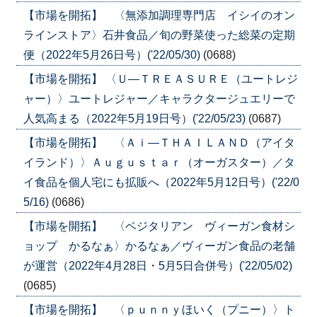
【市場を開拓】 〈無添加調理専門店 イシイのオン
ラインストア〉石井食品／旬の野菜使った総菜の定期
便（2022年5月26日号）('22/05/30)
(0688)
【市場を開拓】 〈Ｕ―ＴＲＥＡＳＵＲＥ（ユートレジ
ャー）〉ユートレジャー／キャラクタージュエリーで
人気高まる（2022年5月19日号）('22/05/23)
(0687)
【市場を開拓】 〈Ａｉ―ＴＨＡＩＬＡＮＤ（アイタ
イランド）〉Ａｕｇｕｓｔａｒ（オーガスター）／タ
イ食品を個人宅にも拡販へ（2022年5月12日号）('22/0
5/16)
(0686)
【市場を開拓】 〈ベジタリアン ヴィーガン食材シ
ョップ かるなぁ〉かるなぁ／ヴィーガン食品の老舗
が運営（2022年4月28日・5月5日合併号）('22/05/02)
(0685)
【市場を開拓】 〈ｐｕｎｎｙほいく（プニー）〉ト