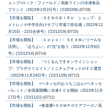
ョップ>ロック・フィールド／高級ラインの冷凍食品
ブランド（2023年2月2日号）('23/02/06)
(0719)
【市場を開拓】 〈ＳＥＮＯＢＩＲＵ ショップ〉エ
メトレ／小中学生向けサプリ市場で存在感（2022年12
月15日・22日合併号）('22/12/19)
(0715)
【市場を開拓】 〈ｋｏｙｏｉ〉ＳＥＡＭ／リールを
活用し、「ほろよい」の”次”を狙う（2022年12月8日
号）('22/12/14)
(0714)
【市場を開拓】 〈つくるんですオンラインショッ
プ〉プラザクリエイト／ミニチュアキットのＥＣ運営
（2022年11月24日号）('22/11/28)
(0712)
【市場を開拓】 <ベネッセのおうちごはん>ベネッセ
パレット／全国展開機に冷凍ＥＣを開始（2022年11月
17日号）('22/11/21)
(0711)
【市場を開拓】 <食楽膳>ＳＯＭＰＯケアフーズ／高