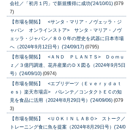
会社／「初月１円」で新規獲得に成功('24/10/01)
(079
7)
【市場を開拓】 <サンタ・マリア・ノヴェッラ・ジ
ャパン オンラインストア> サンタ・マリア・ノヴ
ェッラ・ジャパン／８００年の歴史を武器に日本市場
へ（2024年9月12日号）('24/09/17)
(0795)
【市場を開拓】 <ＡＮＤ ＰＬＡＮＴＳ> Ｄｏｍｕ
ｚ／３億円調達、花卉産業のＤＸ図る（2024年9月5日
号）('24/09/10)
(0974)
【市場を開拓】 <エブリデーツ（Ｅｖｅｒｙｄａｔ
ｅｓ）楽天市場店> パレンテ／コンタクトＥＣの知
見を食品に活用（2024年8月29日号）('24/09/06)
(079
3)
【市場を開拓】 <ＵＯＫＩＮ ＬＡＢＯ> ストーク／
トレーニング食に魚を提案（2024年8月29日号）('24/0