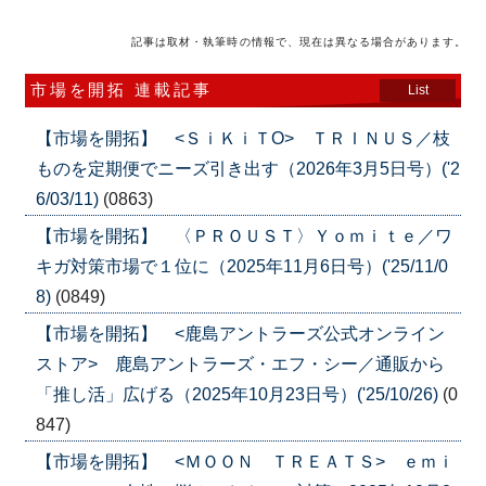
記事は取材・執筆時の情報で、現在は異なる場合があります。
市場を開拓 連載記事
List
【市場を開拓】 <ＳｉＫｉＴO> ＴＲＩＮＵＳ／枝
ものを定期便でニーズ引き出す（2026年3月5日号）('2
6/03/11)
(0863)
【市場を開拓】 〈ＰＲＯＵＳＴ〉Ｙｏｍｉｔｅ／ワ
キガ対策市場で１位に（2025年11月6日号）('25/11/0
8)
(0849)
【市場を開拓】 <鹿島アントラーズ公式オンライン
ストア> 鹿島アントラーズ・エフ・シー／通販から
「推し活」広げる（2025年10月23日号）('25/10/26)
(0
847)
【市場を開拓】 <ＭＯＯＮ ＴＲＥＡＴＳ> ｅｍｉ