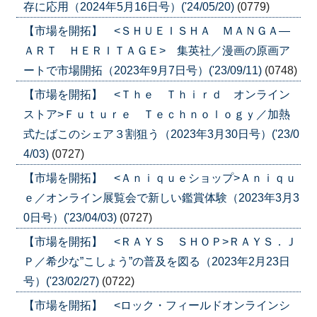
存に応用（2024年5月16日号）('24/05/20)
(0779)
【市場を開拓】 <ＳＨＵＥＩＳＨＡ ＭＡＮＧＡ―
ＡＲＴ ＨＥＲＩＴＡＧＥ> 集英社／漫画の原画ア
ートで市場開拓（2023年9月7日号）('23/09/11)
(0748)
【市場を開拓】 <Ｔｈｅ Ｔｈｉｒｄ オンライン
ストア>Ｆｕｔｕｒｅ Ｔｅｃｈｎｏｌｏｇｙ／加熱
式たばこのシェア３割狙う（2023年3月30日号）('23/0
4/03)
(0727)
【市場を開拓】 <Ａｎｉｑｕｅショップ>Ａｎｉｑｕ
ｅ／オンライン展覧会で新しい鑑賞体験（2023年3月3
0日号）('23/04/03)
(0727)
【市場を開拓】 <ＲＡＹＳ ＳＨＯＰ>ＲＡＹＳ．Ｊ
Ｐ／希少な”こしょう”の普及を図る（2023年2月23日
号）('23/02/27)
(0722)
【市場を開拓】 <ロック・フィールドオンラインシ