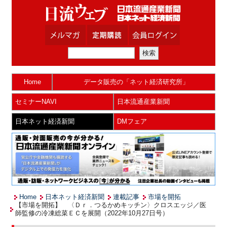
Home
データ販売の「ネット経済研究所」
セミナーNAVI
日本流通産業新聞
日本ネット経済新聞
DMフェア
Home
日本ネット経済新聞
連載記事
市場を開拓
【市場を開拓】 〈Ｄｒ．つるかめキッチン〉クロスエッジ／医
師監修の冷凍総菜ＥＣを展開（2022年10月27日号）