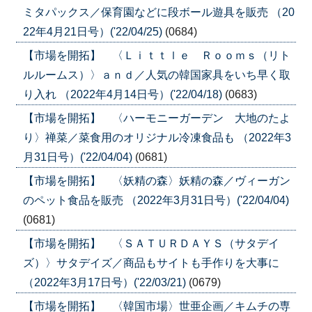
ミタパックス／保育園などに段ボール遊具を販売 （20
22年4月21日号）('22/04/25)
(0684)
【市場を開拓】 〈Ｌｉｔｔｌｅ Ｒｏｏｍｓ（リト
ルルームス）〉ａｎｄ／人気の韓国家具をいち早く取
り入れ （2022年4月14日号）('22/04/18)
(0683)
【市場を開拓】 〈ハーモニーガーデン 大地のたよ
り〉禅菜／菜食用のオリジナル冷凍食品も （2022年3
月31日号）('22/04/04)
(0681)
【市場を開拓】 〈妖精の森〉妖精の森／ヴィーガン
のペット食品を販売 （2022年3月31日号）('22/04/04)
(0681)
【市場を開拓】 〈ＳＡＴＵＲＤＡＹＳ（サタデイ
ズ）〉サタデイズ／商品もサイトも手作りを大事に
（2022年3月17日号）('22/03/21)
(0679)
【市場を開拓】 〈韓国市場〉世亜企画／キムチの専