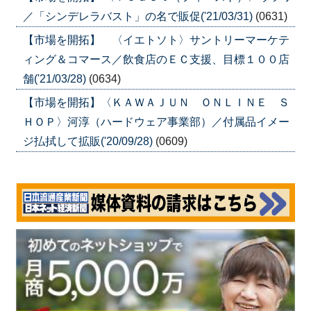
／「シンデレラバスト」の名で販促('21/03/31)
(0631)
【市場を開拓】 〈イエトソト〉サントリーマーケテ
ィング＆コマース／飲食店のＥＣ支援、目標１００店
舗('21/03/28)
(0634)
【市場を開拓】〈ＫＡＷＡＪＵＮ ＯＮＬＩＮＥ Ｓ
ＨＯＰ〉河淳（ハードウェア事業部）／付属品イメー
ジ払拭して拡販('20/09/28)
(0609)