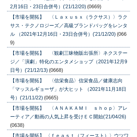
2月16日・23日合併号）('21/12/20)
(0669)
【市場を開拓】 〈Ｌａｘｕｓｘ（ラクサス）〉ラク
サス・テクノロジーズ／高級ブランドバッグをレンタ
ル （2021年12月16日・23日合併号）('21/12/20)
(066
9)
【市場を開拓】 〈観劇三昧物販出張所〉ネクステー
ジ／「演劇」特化のエンタメショップ（2021年12月9
日号）('21/12/13)
(0668)
【市場を開拓】 〈信栄食品〉信栄食品／健康志向
「マッスルギョーザ」が大ヒット （2021年11月18日
号）('21/11/22)
(0665)
【市場を開拓】 〈ＡＮＡＫＡＭＩ ｓｈｏｐ〉アレ
ーティア／動画の人気上昇を受けＥＣ開始('21/04/26)
(0638)
【市場を開拓】 〈ｆｅａｓｔ（フィースト）〉ウツワ