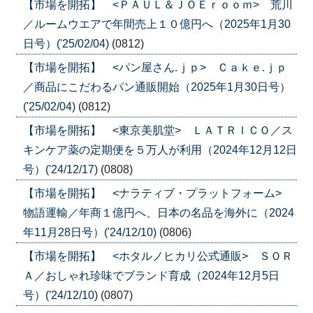
【市場を開拓】 <ＰＡＵＬ＆ＪＯＥｒｏｏｍ> 荒川
／ルームウエアで年間売上１０億円へ（2025年1月30
日号）('25/02/04)
(0812)
【市場を開拓】 <パン屋さん.ｊｐ> Ｃａｋｅ.ｊｐ
／商品にこだわるパン通販開始（2025年1月30日号）
('25/02/04)
(0812)
【市場を開拓】 <東京美肌堂> ＬＡＴＲＩＣＯ／ス
キンケア薬の定期便を５万人が利用（2024年12月12日
号）('24/12/17)
(0808)
【市場を開拓】 <ナラティブ・プラットフォーム>
物語運輸／年商１億円へ、日本の名品を海外に（2024
年11月28日号）('24/12/10)
(0806)
【市場を開拓】 <ホタルノヒカリ公式通販> ＳＯＲ
Ａ／おしゃれ珍味でブランド育成（2024年12月5日
号）('24/12/10)
(0807)