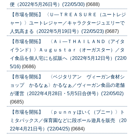
便（2022年5月26日号）('22/05/30)
(0688)
【市場を開拓】 〈Ｕ―ＴＲＥＡＳＵＲＥ（ユートレジ
ャー）〉ユートレジャー／キャラクタージュエリーで
人気高まる（2022年5月19日号）('22/05/23)
(0687)
【市場を開拓】 〈Ａｉ―ＴＨＡＩＬＡＮＤ（アイタ
イランド）〉Ａｕｇｕｓｔａｒ（オーガスター）／タ
イ食品を個人宅にも拡販へ（2022年5月12日号）('22/0
5/16)
(0686)
【市場を開拓】 〈ベジタリアン ヴィーガン食材シ
ョップ かるなぁ〉かるなぁ／ヴィーガン食品の老舗
が運営（2022年4月28日・5月5日合併号）('22/05/02)
(0685)
【市場を開拓】 〈ｐｕｎｎｙほいく（プニー）〉ト
ミタパックス／保育園などに段ボール遊具を販売 （20
22年4月21日号）('22/04/25)
(0684)