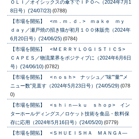
ＯＬＩ／オイシックスの傘下でＩＰＯへ（2024年7月1
8日号）('24/07/23)
(0788)
【市場を開拓】 <ｍ．ｍ．ｄ．> ｍａｋｅ ｍｙ
ｄａｙ／瀬戸焼の招き猫が初月１００体販売（2024年
6月20日号）('24/06/25)
(0784)
【市場を開拓】 <ＭＥＲＲＹＬＯＧＩＳＴＩＣＳ>
ＣＡＰＥＳ／物流業界をポジティブに（2024年6月6日
号）('24/06/10)
(0782)
【市場を開拓】 <ｎｏｓｈ> ナッシュ／”味””量””メ
ニュー数”見直す（2024年5月23日号）('24/05/29)
(078
0)
【市場を開拓】 <ｓｈｉｎ―ｋｕ ｓｈｏｐ> イン
ターホールディングス／ロケット技術を食品・飲料保
存に応用（2024年5月16日号）('24/05/20)
(0779)
【市場を開拓】 <ＳＨＵＥＩＳＨＡ ＭＡＮＧＡ―