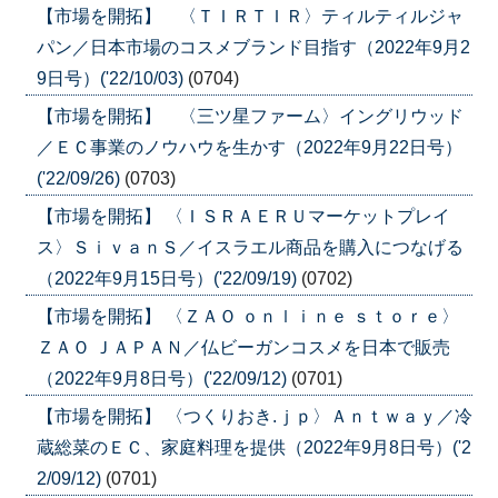
【市場を開拓】 〈ＴＩＲＴＩＲ〉ティルティルジャ
パン／日本市場のコスメブランド目指す（2022年9月2
9日号）('22/10/03)
(0704)
【市場を開拓】 〈三ツ星ファーム〉イングリウッド
／ＥＣ事業のノウハウを生かす（2022年9月22日号）
('22/09/26)
(0703)
【市場を開拓】 〈ＩＳＲＡＥＲＵマーケットプレイ
ス〉ＳｉｖａｎＳ／イスラエル商品を購入につなげる
（2022年9月15日号）('22/09/19)
(0702)
【市場を開拓】 〈ＺＡＯ ｏｎｌｉｎｅ ｓｔｏｒｅ〉
ＺＡＯ ＪＡＰＡＮ／仏ビーガンコスメを日本で販売
（2022年9月8日号）('22/09/12)
(0701)
【市場を開拓】 〈つくりおき.ｊｐ〉Ａｎｔｗａｙ／冷
蔵総菜のＥＣ、家庭料理を提供（2022年9月8日号）('2
2/09/12)
(0701)