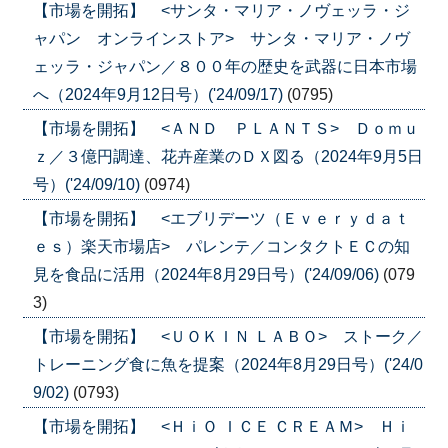
【市場を開拓】 <サンタ・マリア・ノヴェッラ・ジ
ャパン オンラインストア> サンタ・マリア・ノヴ
ェッラ・ジャパン／８００年の歴史を武器に日本市場
へ（2024年9月12日号）('24/09/17)
(0795)
【市場を開拓】 <ＡＮＤ ＰＬＡＮＴＳ> Ｄｏｍｕ
ｚ／３億円調達、花卉産業のＤＸ図る（2024年9月5日
号）('24/09/10)
(0974)
【市場を開拓】 <エブリデーツ（Ｅｖｅｒｙｄａｔ
ｅｓ）楽天市場店> パレンテ／コンタクトＥＣの知
見を食品に活用（2024年8月29日号）('24/09/06)
(079
3)
【市場を開拓】 <ＵＯＫＩＮ ＬＡＢＯ> ストーク／
トレーニング食に魚を提案（2024年8月29日号）('24/0
9/02)
(0793)
【市場を開拓】 <ＨｉＯ ＩＣＥ ＣＲＥＡＭ> Ｈｉ