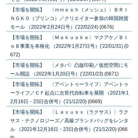
【市場を開拓】 〈ｍｍｅｓｈ（メッシュ）〉ＢＲＩ
ＮＧＫＯ（ブリンコ）／クリエイター参加の韓国雑貨
モール （2022年2月24日号）('22/02/24)
(0676)
【市場を開拓】 〈Ｍａｋｕａｋｅ〉マクアケ／Ｂｔ
ｏＢ事業を本格化 （2022年1月27日号）('22/01/31)
(0
672)
【市場を開拓】 〈メタパ〉凸版印刷／仮想空間にモ
ール開設 （2022年1月20日号）('22/01/23)
(0671)
【市場を開拓】 〈アベントゥーライフ〉アベントゥ
ーライフ／ＣＦ起点に次世代自転車を展開 （2021年1
2月16日・23日合併号）('21/12/20)
(0669)
【市場を開拓】 〈Ｌａｘｕｓｘ（ラクサス）〉ラク
サス・テクノロジーズ／高級ブランドバッグをレンタ
ル （2021年12月16日・23日合併号）('21/12/20)
(066
9)