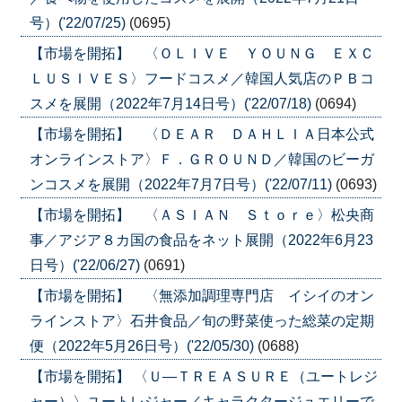
号）('22/07/25)
(0695)
【市場を開拓】 〈ＯＬＩＶＥ ＹＯＵＮＧ ＥＸＣ
ＬＵＳＩＶＥＳ〉フードコスメ／韓国人気店のＰＢコ
スメを展開（2022年7月14日号）('22/07/18)
(0694)
【市場を開拓】 〈ＤＥＡＲ ＤＡＨＬＩＡ日本公式
オンラインストア〉Ｆ．ＧＲＯＵＮＤ／韓国のビーガ
ンコスメを展開（2022年7月7日号）('22/07/11)
(0693)
【市場を開拓】 〈ＡＳＩＡＮ Ｓｔｏｒｅ〉松央商
事／アジア８カ国の食品をネット展開（2022年6月23
日号）('22/06/27)
(0691)
【市場を開拓】 〈無添加調理専門店 イシイのオン
ラインストア〉石井食品／旬の野菜使った総菜の定期
便（2022年5月26日号）('22/05/30)
(0688)
【市場を開拓】 〈Ｕ―ＴＲＥＡＳＵＲＥ（ユートレジ
ャー）〉ユートレジャー／キャラクタージュエリーで