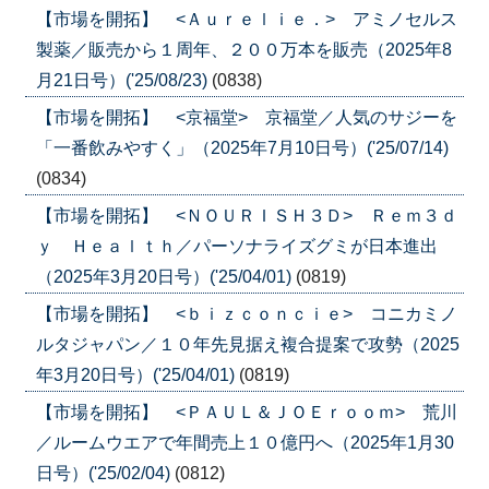
【市場を開拓】 <Ａｕｒｅｌｉｅ．> アミノセルス
製薬／販売から１周年、２００万本を販売（2025年8
月21日号）('25/08/23)
(0838)
【市場を開拓】 <京福堂> 京福堂／人気のサジーを
「一番飲みやすく」（2025年7月10日号）('25/07/14)
(0834)
【市場を開拓】 <ＮＯＵＲＩＳＨ３Ｄ> Ｒｅｍ３ｄ
ｙ Ｈｅａｌｔｈ／パーソナライズグミが日本進出
（2025年3月20日号）('25/04/01)
(0819)
【市場を開拓】 <ｂｉｚｃｏｎｃｉｅ> コニカミノ
ルタジャパン／１０年先見据え複合提案で攻勢（2025
年3月20日号）('25/04/01)
(0819)
【市場を開拓】 <ＰＡＵＬ＆ＪＯＥｒｏｏｍ> 荒川
／ルームウエアで年間売上１０億円へ（2025年1月30
日号）('25/02/04)
(0812)