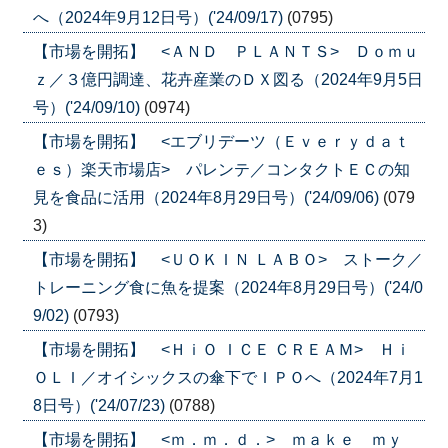
へ（2024年9月12日号）('24/09/17)
(0795)
【市場を開拓】 <ＡＮＤ ＰＬＡＮＴＳ> Ｄｏｍｕ
ｚ／３億円調達、花卉産業のＤＸ図る（2024年9月5日
号）('24/09/10)
(0974)
【市場を開拓】 <エブリデーツ（Ｅｖｅｒｙｄａｔ
ｅｓ）楽天市場店> パレンテ／コンタクトＥＣの知
見を食品に活用（2024年8月29日号）('24/09/06)
(079
3)
【市場を開拓】 <ＵＯＫＩＮ ＬＡＢＯ> ストーク／
トレーニング食に魚を提案（2024年8月29日号）('24/0
9/02)
(0793)
【市場を開拓】 <ＨｉＯ ＩＣＥ ＣＲＥＡＭ> Ｈｉ
ＯＬＩ／オイシックスの傘下でＩＰＯへ（2024年7月1
8日号）('24/07/23)
(0788)
【市場を開拓】 <ｍ．ｍ．ｄ．> ｍａｋｅ ｍｙ