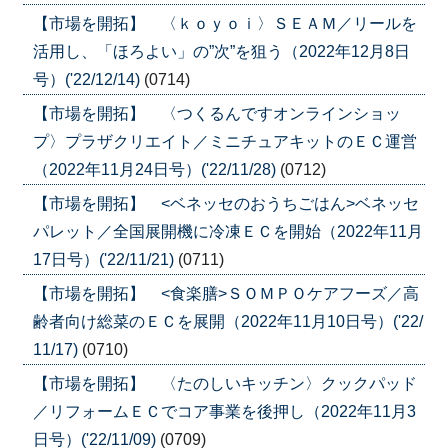
【市場を開拓】 〈ｋｏｙｏｉ〉ＳＥＡＭ／リールを
活用し、「ほろよい」の”次”を狙う（2022年12月8日
号）('22/12/14)
(0714)
【市場を開拓】 〈つくるんですオンラインショッ
プ〉プラザクリエイト／ミニチュアキットのＥＣ運営
（2022年11月24日号）('22/11/28)
(0712)
【市場を開拓】 <ベネッセのおうちごはん>ベネッセ
パレット／全国展開機に冷凍ＥＣを開始（2022年11月
17日号）('22/11/21)
(0711)
【市場を開拓】 <食楽膳>ＳＯＭＰＯケアフーズ／高
齢者向け総菜のＥＣを展開（2022年11月10日号）('22/
11/17)
(0710)
【市場を開拓】 〈たのしいキッチン〉クックパッド
／リフォームＥＣでコア事業を後押し（2022年11月3
日号）('22/11/09)
(0709)