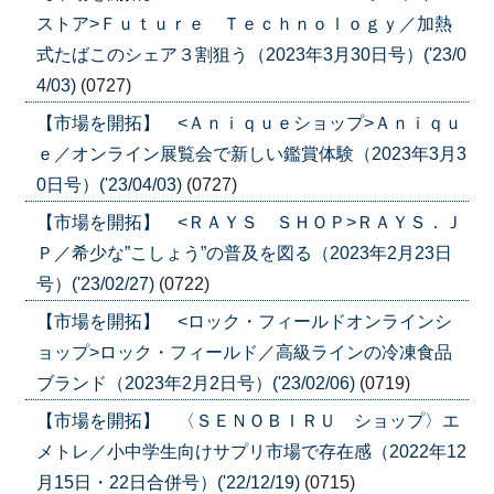
ストア>Ｆｕｔｕｒｅ Ｔｅｃｈｎｏｌｏｇｙ／加熱
式たばこのシェア３割狙う（2023年3月30日号）('23/0
4/03)
(0727)
【市場を開拓】 <Ａｎｉｑｕｅショップ>Ａｎｉｑｕ
ｅ／オンライン展覧会で新しい鑑賞体験（2023年3月3
0日号）('23/04/03)
(0727)
【市場を開拓】 <ＲＡＹＳ ＳＨＯＰ>ＲＡＹＳ．Ｊ
Ｐ／希少な”こしょう”の普及を図る（2023年2月23日
号）('23/02/27)
(0722)
【市場を開拓】 <ロック・フィールドオンラインシ
ョップ>ロック・フィールド／高級ラインの冷凍食品
ブランド（2023年2月2日号）('23/02/06)
(0719)
【市場を開拓】 〈ＳＥＮＯＢＩＲＵ ショップ〉エ
メトレ／小中学生向けサプリ市場で存在感（2022年12
月15日・22日合併号）('22/12/19)
(0715)