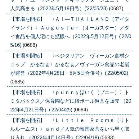
人気高まる（2022年5月19日号）('22/05/23)
(0687)
【市場を開拓】 〈Ａｉ―ＴＨＡＩＬＡＮＤ（アイタ
イランド）〉Ａｕｇｕｓｔａｒ（オーガスター）／タ
イ食品を個人宅にも拡販へ（2022年5月12日号）('22/0
5/16)
(0686)
【市場を開拓】 〈ベジタリアン ヴィーガン食材シ
ョップ かるなぁ〉かるなぁ／ヴィーガン食品の老舗
が運営（2022年4月28日・5月5日合併号）('22/05/02)
(0685)
【市場を開拓】 〈ｐｕｎｎｙほいく（プニー）〉ト
ミタパックス／保育園などに段ボール遊具を販売 （20
22年4月21日号）('22/04/25)
(0684)
【市場を開拓】 〈Ｌｉｔｔｌｅ Ｒｏｏｍｓ（リト
ルルームス）〉ａｎｄ／人気の韓国家具をいち早く取
り入れ （2022年4月14日号）('22/04/18)
(0683)