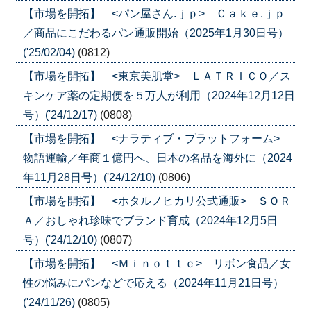
【市場を開拓】 <パン屋さん.ｊｐ> Ｃａｋｅ.ｊｐ
／商品にこだわるパン通販開始（2025年1月30日号）
('25/02/04)
(0812)
【市場を開拓】 <東京美肌堂> ＬＡＴＲＩＣＯ／ス
キンケア薬の定期便を５万人が利用（2024年12月12日
号）('24/12/17)
(0808)
【市場を開拓】 <ナラティブ・プラットフォーム>
物語運輸／年商１億円へ、日本の名品を海外に（2024
年11月28日号）('24/12/10)
(0806)
【市場を開拓】 <ホタルノヒカリ公式通販> ＳＯＲ
Ａ／おしゃれ珍味でブランド育成（2024年12月5日
号）('24/12/10)
(0807)
【市場を開拓】 <Ｍｉｎｏｔｔｅ> リボン食品／女
性の悩みにパンなどで応える（2024年11月21日号）
('24/11/26)
(0805)