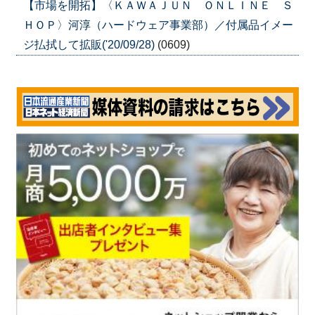
【市場を開拓】〈ＫＡＷＡＪＵＮ ＯＮＬＩＮＥ Ｓ
ＨＯＰ〉河淳（ハードウェア事業部）／付属品イメー
ジ払拭して拡販('20/09/28)
(0609)