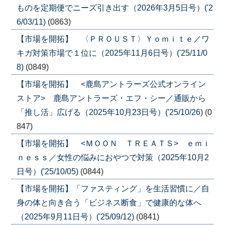
ものを定期便でニーズ引き出す（2026年3月5日号）('2
6/03/11)
(0863)
【市場を開拓】 〈ＰＲＯＵＳＴ〉Ｙｏｍｉｔｅ／ワ
キガ対策市場で１位に（2025年11月6日号）('25/11/0
8)
(0849)
【市場を開拓】 <鹿島アントラーズ公式オンライン
ストア> 鹿島アントラーズ・エフ・シー／通販から
「推し活」広げる（2025年10月23日号）('25/10/26)
(0
847)
【市場を開拓】 <ＭＯＯＮ ＴＲＥＡＴＳ> ｅｍｉ
ｎｅｓｓ／女性の悩みにおやつで対策（2025年10月2
日号）('25/10/05)
(0844)
【市場を開拓】「ファスティング」を生活習慣に／自
身の体と向き合う「ビジネス断食」で健康的な体へ
（2025年9月11日号）('25/09/12)
(0841)