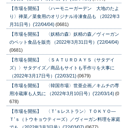
【市場を開拓】 〈ハーモニーガーデン 大地のたよ
り〉禅菜／菜食用のオリジナル冷凍食品も （2022年3
月31日号）('22/04/04)
(0681)
【市場を開拓】 〈妖精の森〉妖精の森／ヴィーガン
のペット食品を販売 （2022年3月31日号）('22/04/04)
(0681)
【市場を開拓】 〈ＳＡＴＵＲＤＡＹＳ（サタデイ
ズ）〉サタデイズ／商品もサイトも手作りを大事に
（2022年3月17日号）('22/03/21)
(0679)
【市場を開拓】 〈韓国市場〉世亜企画／キムチの専
用冷蔵庫も人気に （2022年3月10日号）('22/03/14)
(0
678)
【市場を開拓】 〈Ｔ’ｓレストラン〉ＴＯＫＹＯ―
Ｔ’ｓ（トウキョウティーズ）／ヴィーガン料理を家庭
でも （2022年3月3日号）('22/03/07)
(0677)