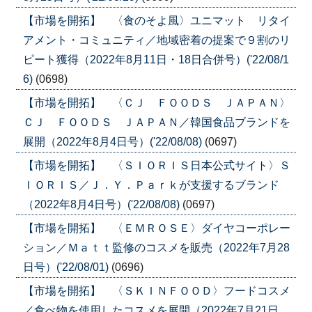
【市場を開拓】 〈食のそよ風〉ユニマット リタイ
アメント・コミュニティ／地域密着の提案で９割のリ
ピート獲得（2022年8月11日・18日合併号）('22/08/1
6)
(0698)
【市場を開拓】 〈ＣＪ ＦＯＯＤＳ ＪＡＰＡＮ〉
ＣＪ ＦＯＯＤＳ ＪＡＰＡＮ／韓国食品ブランドを
展開（2022年8月4日号）('22/08/08)
(0697)
【市場を開拓】 〈ＳＩＯＲＩＳ日本公式サイト〉Ｓ
ＩＯＲＩＳ／Ｊ．Ｙ．Ｐａｒｋが支援するブランド
（2022年8月4日号）('22/08/08)
(0697)
【市場を開拓】 〈ＥＭＲＯＳＥ〉ダイヤコーポレー
ション／Ｍａｔｔ監修のコスメを販売（2022年7月28
日号）('22/08/01)
(0696)
【市場を開拓】 〈ＳＫＩＮＦＯＯＤ〉フードコスメ
／食べ物を使用したコスメを展開（2022年7月21日