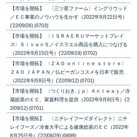
【市場を開拓】 〈三ツ星ファーム〉イングリウッド
／ＥＣ事業のノウハウを生かす（2022年9月22日号）
('22/09/26)
(0703)
【市場を開拓】 〈ＩＳＲＡＥＲＵマーケットプレイ
ス〉ＳｉｖａｎＳ／イスラエル商品を購入につなげる
（2022年9月15日号）('22/09/19)
(0702)
【市場を開拓】 〈ＺＡＯ ｏｎｌｉｎｅ ｓｔｏｒｅ〉
ＺＡＯ ＪＡＰＡＮ／仏ビーガンコスメを日本で販売
（2022年9月8日号）('22/09/12)
(0701)
【市場を開拓】 〈つくりおき.ｊｐ〉Ａｎｔｗａｙ／冷
蔵総菜のＥＣ、家庭料理を提供（2022年9月8日号）('2
2/09/12)
(0701)
【市場を開拓】 〈ニチレイフーズダイレクト〉ニチ
レイフーズ／冷食大手による健康総菜のＥＣ（2022年
8月25日号）('22/08/29)
(0699)