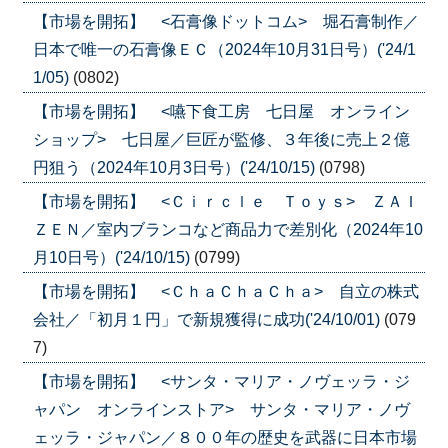
【市場を開拓】 <石膏像ドットコム> 堀石膏制作／
日本で唯一の石膏像ＥＣ（2024年10月31日号）('24/1
1/05)
(0802)
【市場を開拓】 <嚥下食工房 七日屋 オンライン
ショップ> 七日屋／巨匠が監修、３年後に売上２億
円狙う（2024年10月3日号）('24/10/15)
(0798)
【市場を開拓】 <Ｃｉｒｃｌｅ Ｔｏｙｓ> ＺＡＩ
ＺＥＮ／室内ブランコなど商品力で差別化（2024年10
月10日号）('24/10/15)
(0799)
【市場を開拓】 <ＣｈａＣｈａＣｈａ> 自立の株式
会社／「初月１円」で新規獲得に成功('24/10/01)
(079
7)
【市場を開拓】 <サンタ・マリア・ノヴェッラ・ジ
ャパン オンラインストア> サンタ・マリア・ノヴ
ェッラ・ジャパン／８００年の歴史を武器に日本市場