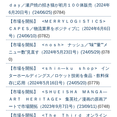
ｄａｙ／瀬戸焼の招き猫が初月１００体販売（2024年
6月20日号）('24/06/25)
(0784)
【市場を開拓】 <ＭＥＲＲＹＬＯＧＩＳＴＩＣＳ>
ＣＡＰＥＳ／物流業界をポジティブに（2024年6月6日
号）('24/06/10)
(0782)
【市場を開拓】 <ｎｏｓｈ> ナッシュ／”味””量””メ
ニュー数”見直す（2024年5月23日号）('24/05/29)
(078
0)
【市場を開拓】 <ｓｈｉｎ―ｋｕ ｓｈｏｐ> イン
ターホールディングス／ロケット技術を食品・飲料保
存に応用（2024年5月16日号）('24/05/20)
(0779)
【市場を開拓】 <ＳＨＵＥＩＳＨＡ ＭＡＮＧＡ―
ＡＲＴ ＨＥＲＩＴＡＧＥ> 集英社／漫画の原画ア
ートで市場開拓（2023年9月7日号）('23/09/11)
(0748)
【市場を開拓】 <Ｔｈｅ Ｔｈｉｒｄ オンライン