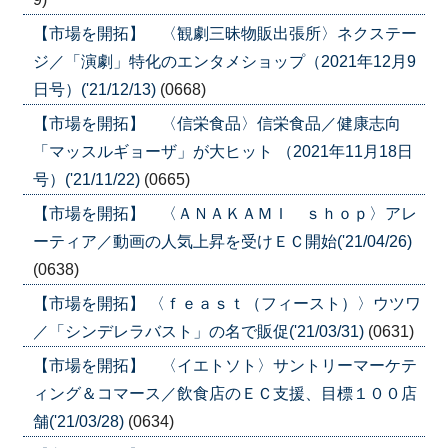
【市場を開拓】 〈観劇三昧物販出張所〉ネクステー
ジ／「演劇」特化のエンタメショップ（2021年12月9
日号）('21/12/13)
(0668)
【市場を開拓】 〈信栄食品〉信栄食品／健康志向
「マッスルギョーザ」が大ヒット （2021年11月18日
号）('21/11/22)
(0665)
【市場を開拓】 〈ＡＮＡＫＡＭＩ ｓｈｏｐ〉アレ
ーティア／動画の人気上昇を受けＥＣ開始('21/04/26)
(0638)
【市場を開拓】 〈ｆｅａｓｔ（フィースト）〉ウツワ
／「シンデレラバスト」の名で販促('21/03/31)
(0631)
【市場を開拓】 〈イエトソト〉サントリーマーケテ
ィング＆コマース／飲食店のＥＣ支援、目標１００店
舗('21/03/28)
(0634)