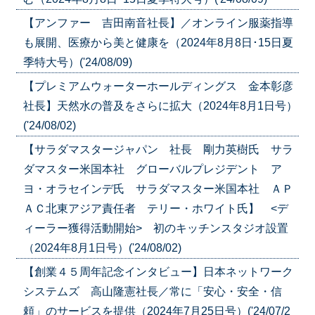
【アンファー 吉田南音社長】／オンライン服薬指導
も展開、医療から美と健康を（2024年8月8日･15日夏
季特大号）('24/08/09)
【プレミアムウォーターホールディングス 金本彰彦
社長】天然水の普及をさらに拡大（2024年8月1日号）
('24/08/02)
【サラダマスタージャパン 社長 剛力英樹氏 サラ
ダマスター米国本社 グローバルプレジデント ア
ヨ・オラセインデ氏 サラダマスター米国本社 ＡＰ
ＡＣ北東アジア責任者 テリー・ホワイト氏】 <デ
ィーラー獲得活動開始> 初のキッチンスタジオ設置
（2024年8月1日号）('24/08/02)
【創業４５周年記念インタビュー】日本ネットワーク
システムズ 高山隆憲社長／常に「安心・安全・信
頼」のサービスを提供（2024年7月25日号）('24/07/2