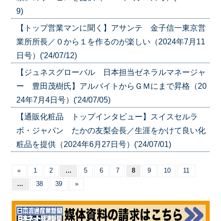
9)
【トップ営業マンに聞く】アサンテ 金子信一東京営
業所所長／０から１を作るのが楽しい（2024年7月11
日号）('24/07/12)
【ジュネスグローバル 日本担当ゼネラルマネージャ
ー 豊田茂樹氏】アルバイトからＧＭにまで昇格（20
24年7月4日号）('24/07/05)
【通販化粧品 トップインタビュー】スイスセルラ
ボ・ジャパン たかの友梨会長／生涯をかけて良い化
粧品を提供（2024年6月27日号）('24/07/01)
«
1
2
...
5
6
7
8
9
10
11
...
38
39
»