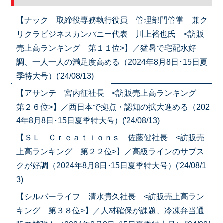
【ナック 取締役専務執行役員 管理部門管掌 兼ク
リクラビジネスカンパニー代表 川上裕也氏 <訪販
売上高ランキング 第１１位>】／猛暑で宅配水好
調、一人一人の満足度高める（2024年8月8日･15日夏
季特大号）('24/08/13)
【アサンテ 宮内征社長 <訪販売上高ランキング
第２６位>】／西日本で拠点・認知の拡大進める（202
4年8月8日･15日夏季特大号）('24/08/13)
【ＳＬ Ｃｒｅａｔｉｏｎｓ 佐藤健社長 <訪販売
上高ランキング 第２２位>】／高級ラインのサブス
クが好調（2024年8月8日･15日夏季特大号）('24/08/1
3)
【シルバーライフ 清水貴久社長 <訪販売上高ラン
キング 第３８位>】／人材確保が課題、冷凍弁当通